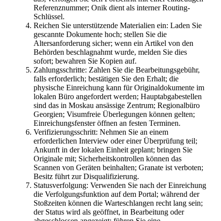
Referenznummer; Onik dient als interner Routing-
Schlüssel.
Reichen Sie unterstützende Materialien ein: Laden Sie
gescannte Dokumente hoch; stellen Sie die
Altersanforderung sicher; wenn ein Artikel von den
Behörden beschlagnahmt wurde, melden Sie dies
sofort; bewahren Sie Kopien auf.
Zahlungsschritte: Zahlen Sie die Bearbeitungsgebühr,
falls erforderlich; bestätigen Sie den Erhalt; die
physische Einreichung kann für Originaldokumente im
lokalen Büro angefordert werden; Hauptabgabestellen
sind das in Moskau ansässige Zentrum; Regionalbüro
Georgien; Visumfreie Überlegungen können gelten;
Einreichungsfenster öffnen an festen Terminen.
Verifizierungsschritt: Nehmen Sie an einem
erforderlichen Interview oder einer Überprüfung teil;
Ankunft in der lokalen Einheit geplant; bringen Sie
Originale mit; Sicherheitskontrollen können das
Scannen von Geräten beinhalten; Granate ist verboten;
Besitz führt zur Disqualifizierung.
Statusverfolgung: Verwenden Sie nach der Einreichung
die Verfolgungsfunktion auf dem Portal; während der
Stoßzeiten können die Warteschlangen recht lang sein;
der Status wird als geöffnet, in Bearbeitung oder
abgeschlossen angezeigt; führen Sie eine