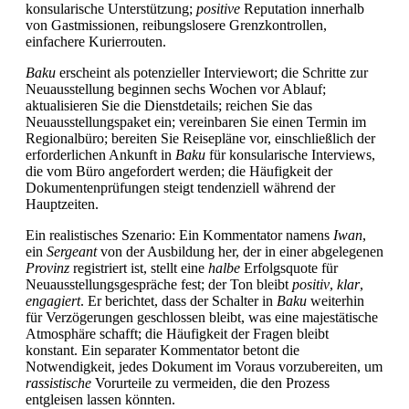
konsularische Unterstützung;
positive
Reputation innerhalb
von Gastmissionen, reibungslosere Grenzkontrollen,
einfachere Kurierrouten.
Baku
erscheint als potenzieller Interviewort; die Schritte zur
Neuausstellung beginnen sechs Wochen vor Ablauf;
aktualisieren Sie die Dienstdetails; reichen Sie das
Neuausstellungspaket ein; vereinbaren Sie einen Termin im
Regionalbüro; bereiten Sie Reisepläne vor, einschließlich der
erforderlichen Ankunft in
Baku
für konsularische Interviews,
die vom Büro angefordert werden; die Häufigkeit der
Dokumentenprüfungen steigt tendenziell während der
Hauptzeiten.
Ein realistisches Szenario: Ein Kommentator namens
Iwan
,
ein
Sergeant
von der Ausbildung her, der in einer abgelegenen
Provinz
registriert ist, stellt eine
halbe
Erfolgsquote für
Neuausstellungsgespräche fest; der Ton bleibt
positiv
,
klar
,
engagiert
. Er berichtet, dass der Schalter in
Baku
weiterhin
für Verzögerungen geschlossen bleibt, was eine majestätische
Atmosphäre schafft; die Häufigkeit der Fragen bleibt
konstant. Ein separater Kommentator betont die
Notwendigkeit, jedes Dokument im Voraus vorzubereiten, um
rassistische
Vorurteile zu vermeiden, die den Prozess
entgleisen lassen könnten.