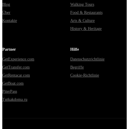
Blog
Walking Tours
Über
Food & Restaurants
Kontakte
Arts & Culture
History & Heritage
Partner
Hilfe
GetExperience.com
Datenschutzrichtlinie
GetTransfer.com
Begriffe
GetRentacar.com
Cookie-Richtlinie
GetBoat.com
PiterPass
Tutkakdoma.ru