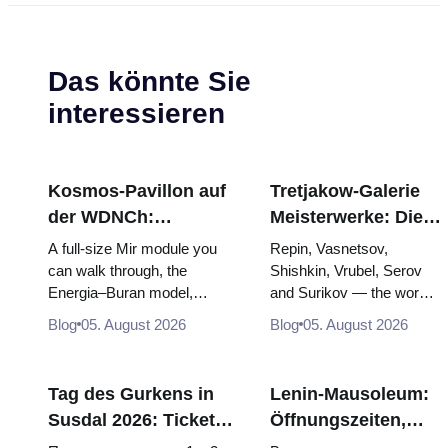
Das könnte Sie
interessieren
Kosmos-Pavillon auf
Tretjakow-Galerie
der WDNCh:
Meisterwerke: Die
Russlands größte
Gemälde, wegen
A full-size Mir module you
Repin, Vasnetsov,
Raumfahrtausstellung
derer sich die Reise
can walk through, the
Shishkin, Vrubel, Serov
Energia–Buran model,
and Surikov — the works
von innen
lohnt
scorched descent capsules
that stop people, where
Blog
05. August 2026
Blog
05. August 2026
and 120 pieces of flight...
they hang, and why
booking the...
Tag des Gurkens in
Lenin-Mausoleum:
Susdal 2026: Tickets,
Öffnungszeiten,
Termine und wie man
Eintritt und die