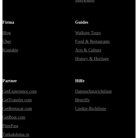
Mietwagen
Firma
Guides
Blog
Walking Tours
Über
Food & Restaurants
Kontakte
Arts & Culture
History & Heritage
Partner
Hilfe
GetExperience.com
Datenschutzrichtlinie
GetTransfer.com
Begriffe
GetRentacar.com
Cookie-Richtlinie
GetBoat.com
PiterPass
Tutkakdoma.ru