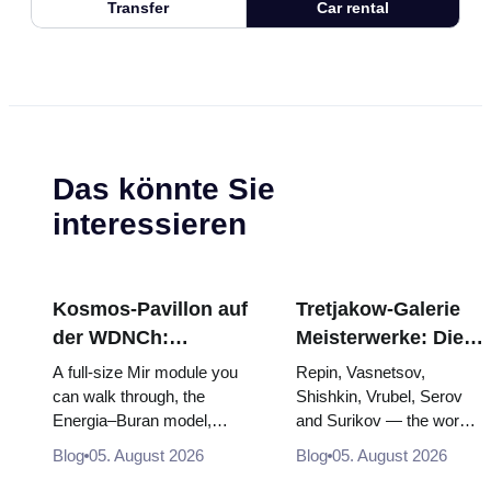
Transfer
Car rental
Das könnte Sie
interessieren
Kosmos-Pavillon auf
Tretjakow-Galerie
der WDNCh:
Meisterwerke: Die
Russlands größte
Gemälde, wegen
A full-size Mir module you
Repin, Vasnetsov,
Raumfahrtausstellung
derer sich die Reise
can walk through, the
Shishkin, Vrubel, Serov
Energia–Buran model,
and Surikov — the works
von innen
lohnt
scorched descent capsules
that stop people, where
Blog
05. August 2026
Blog
05. August 2026
and 120 pieces of flight...
they hang, and why