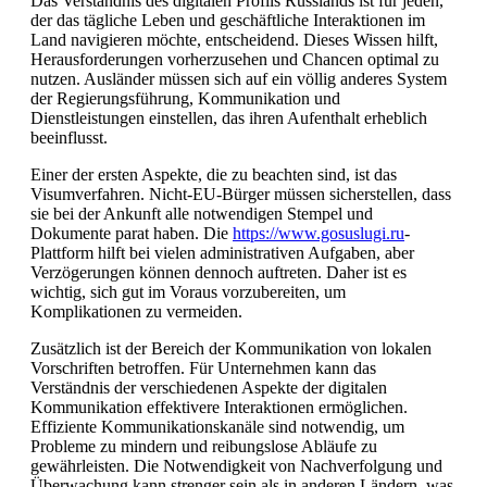
Das Verständnis des digitalen Profils Russlands ist für jeden,
der das tägliche Leben und geschäftliche Interaktionen im
Land navigieren möchte, entscheidend. Dieses Wissen hilft,
Herausforderungen vorherzusehen und Chancen optimal zu
nutzen. Ausländer müssen sich auf ein völlig anderes System
der Regierungsführung, Kommunikation und
Dienstleistungen einstellen, das ihren Aufenthalt erheblich
beeinflusst.
Einer der ersten Aspekte, die zu beachten sind, ist das
Visumverfahren. Nicht-EU-Bürger müssen sicherstellen, dass
sie bei der Ankunft alle notwendigen Stempel und
Dokumente parat haben. Die
https://www.gosuslugi.ru
-
Plattform hilft bei vielen administrativen Aufgaben, aber
Verzögerungen können dennoch auftreten. Daher ist es
wichtig, sich gut im Voraus vorzubereiten, um
Komplikationen zu vermeiden.
Zusätzlich ist der Bereich der Kommunikation von lokalen
Vorschriften betroffen. Für Unternehmen kann das
Verständnis der verschiedenen Aspekte der digitalen
Kommunikation effektivere Interaktionen ermöglichen.
Effiziente Kommunikationskanäle sind notwendig, um
Probleme zu mindern und reibungslose Abläufe zu
gewährleisten. Die Notwendigkeit von Nachverfolgung und
Überwachung kann strenger sein als in anderen Ländern, was