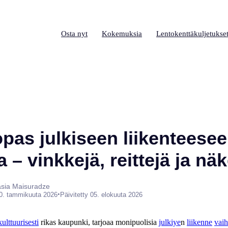
Osta nyt
Kokemuksia
Lentokenttäkuljetukse
pas julkiseen liikenteese
a – vinkkejä, reittejä ja n
tasia Maisuradze
•
0. tammikuuta 2026
Päivitetty 05. elokuuta 2026
kulttuurisesti
rikas kaupunki, tarjoaa monipuolisia
julkiye
n
liikenne
vaih