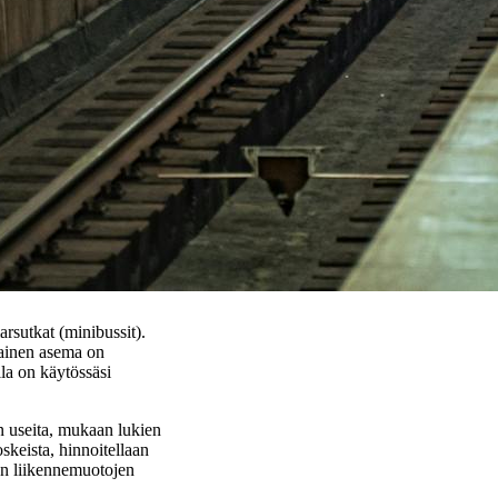
arsutkat (minibussit).
kainen asema on
lla on käytössäsi
on useita, mukaan lukien
oskeista, hinnoitellaan
en liikennemuotojen