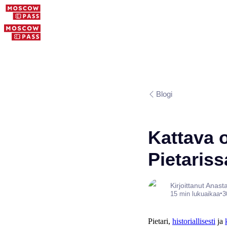
Blogi
Kattava o
Pietariss
Kirjoittanut Anas
•
15 min lukuaikaa
3
Pietari,
historiallisesti
ja