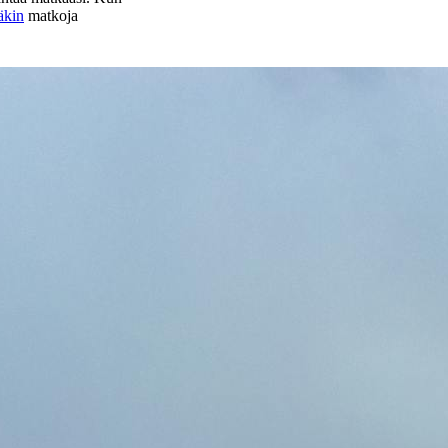
äkin
matkoja