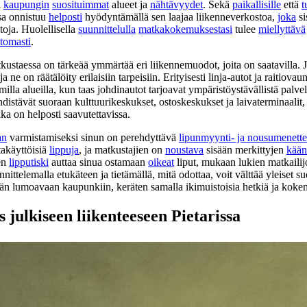
i
kaupungin
suosituimmat
alueet ja
nähtävyydet
. Sekä
paikallisille
että
t
a onnistuu
helposti
hyödyntämällä sen laajaa liikenneverkostoa,
joka
si
toja. Huolellisella
suunnittelulla
matkakokemuksestasi
tulee
miellyttävä
ttomasti
.
kustaessa on tärkeää ymmärtää eri liikennemuodot, joita on saatavilla. J
ne on räätälöity erilaisiin tarpeisiin. Erityisesti linja-autot ja raitiovau
mmilla alueilla, kun taas johdinautot tarjoavat ympäristöystävällistä palve
stävät suoraan kulttuurikeskukset, ostoskeskukset ja laivaterminaalit, 
a on helposti saavutettavissa.
an
varmistamiseksi sinun on perehdyttävä
lipunmyynti- ja nousumenette
takäyttöisiä
lippuja
, ja matkustajien on
noustava
sisään merkittyjen
kään
en
lipputiski
auttaa sinua ostamaan
oikeat
liput, mukaan lukien matkailijo
ittelemalla etukäteen ja tietämällä, mitä odottaa, voit välttää yleiset 
ähän lumoavaan kaupunkiin, keräten samalla ikimuistoisia hetkiä ja koke
 julkiseen liikenteeseen Pietarissa