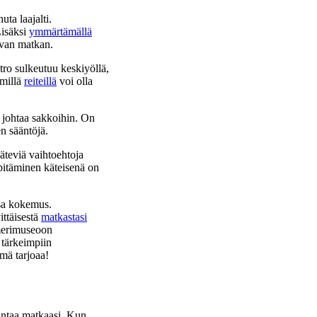
huta laajalti.
Lisäksi
ymmärtämällä
uvan matkan.
tro sulkeutuu keskiyöllä,
mmillä
reiteillä
voi olla
i johtaa sakkoihin. On
en sääntöjä.
äteviä vaihtoehtoja
 pitäminen käteisenä on
isa kokemus.
ittäisestä
matkastasi
 merimuseoon
 tärkeimpiin
lmä tarjoaa!
rantaa matkaasi. Kun