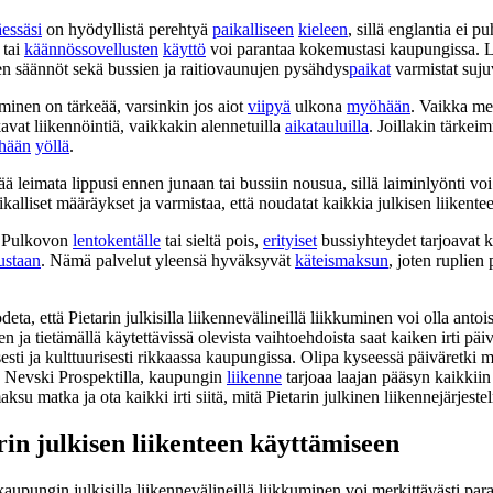
äessäsi
on hyödyllistä perehtyä
paikalliseen
kieleen
, sillä englantia ei pu
 tai
käännössovellusten
käyttö
voi parantaa kokemustasi kaupungissa. 
n säännöt sekä bussien ja raitiovaunujen pysähdys
paikat
varmistat suj
inen on tärkeää, varsinkin jos aiot
viipyä
ulkona
myöhään
. Vaikka me
tkavat liikennöintiä, vaikkakin alennetuilla
aikatauluilla
. Joillakin tärkei
hään
yöllä
.
ä leimata lippusi ennen junaan tai bussiin nousua, sillä laiminlyönti vo
ikalliset määräykset ja varmistaa, että noudatat kaikkia julkisen liikente
at Pulkovon
lentokentälle
tai sieltä pois,
erityiset
bussiyhteydet tarjoavat k
ustaan
. Nämä palvelut yleensä hyväksyvät
käteismaksun
, joten ruplien
ta, että Pietarin julkisilla liikennevälineillä liikkuminen voi olla anto
n ja tietämällä käytettävissä olevista vaihtoehdoista saat kaiken irti päiv
isesti ja kulttuurisesti rikkaassa kaupungissa. Olipa kyseessä päiväretki
lu Nevski Prospektilla, kaupungin
liikenne
tarjoaa laajan pääsyn kaikkiin
ksu matka ja ota kaikki irti siitä, mitä Pietarin julkinen liikennejärjeste
in julkisen liikenteen käyttämiseen
kaupungin julkisilla liikennevälineillä liikkuminen voi merkittävästi pa