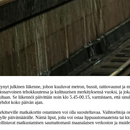
tynyt julkinen liikenne, johon kuuluvat metron, bussit, raitiovaunut ja m
ionarvoinen tehokkuutensa ja kulttuurisen merkityksensä vuoksi, ja jo
ultaan. Se liikennöi päivittäin noin klo 5.45-00.15, varmistaen, että sinu
ehdot koko päivän ajan.
rkitseville matkakortin ostaminen voi olla suositeltavaa. Vaihtoehtoja 
tylle päivämäärälle. Nämä liput, joita voi ostaa lippuautomaateista tai ki
dollistavat matkustamisen saumattomasti maanalaisen verkoston ja muid