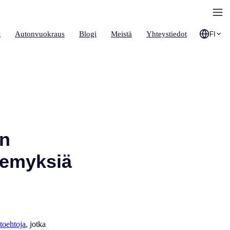
t
Autonvuokraus
Blogi
Meistä
Yhteystiedot
FI
en
äkemyksiä
toehtoja
, jotka