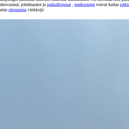
aitiovaunut, johdinautot ja
paikallisjunat
,
matkustajat
voivat kattaa
pitki
tamia
olennaisia
vinkkejä: