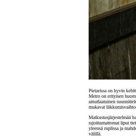
Pietarissa on hyvin kehit
Metro on erityisen huom
ainutlaatuinen suunnittel
mukavat liikkumisvaihto
Matkustusjärjestelmää ha
rajoittamattomat liput tie
yleensä ruplissa ja mah
välillä.