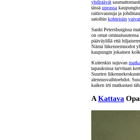
yhdistävät
saumattomast
tässä
upeassa
kaupungiss
raitiovaunuja ja johdinau
satoihin
kohteisiin
vaiva
Sankt Petersburgissa mat
on omat ominaisuutensa ja 
pääväylillä että hiljaise
Nämä liikennemuodot yhdi
kaupungin jokainen kolkk
Kuitenkin sujuvan
matk
tapauksissa tarvitaan ker
Suurten liikennekeskust
alennusvaihtoehdot. Suunn
kaiken irti matkastasi t
A
Kattava
Opas