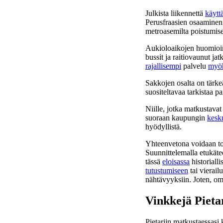
Julkista liikennettä
käytt
Perusfraasien osaaminen
metroasemilta poistumise
Aukioloaikojen huomioim
bussit ja raitiovaunut ja
rajallisempi
palvelu
myö
Sakkojen osalta on tärkeä
suositeltavaa tarkistaa pa
Niille, jotka matkustav
suoraan kaupungin
kesk
hyödyllistä.
Yhteenvetona voidaan tode
Suunnittelemalla etukätee
tässä
eloisassa
historiall
tutustumiseen
tai vierai
nähtävyyksiin. Joten, oma
Vinkkejä Pietar
Pietariin matkustaessasi 