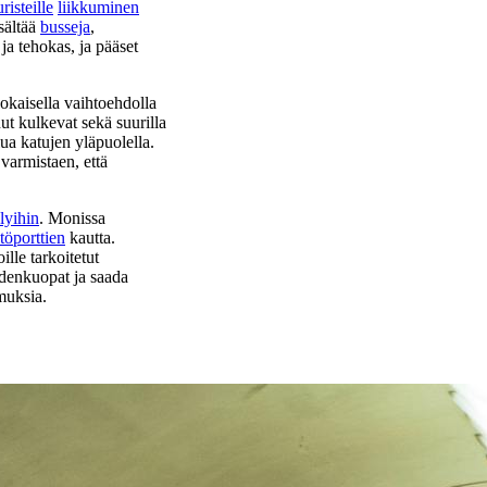
uristeille
liikkuminen
sältää
busseja
,
ja tehokas, ja pääset
okaisella vaihtoehdolla
nut kulkevat sekä suurilla
lua katujen yläpuolella.
varmistaen, että
lyihin
. Monissa
töporttien
kautta.
ille tarkoitetut
sudenkuopat ja saada
muksia.