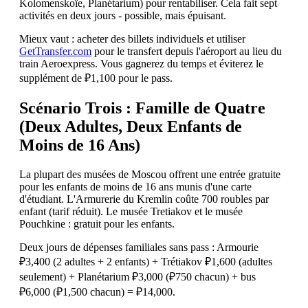
Kolomenskoïe, Planétarium) pour rentabiliser. Cela fait sept
activités en deux jours - possible, mais épuisant.
Mieux vaut : acheter des billets individuels et utiliser
GetTransfer.com
pour le transfert depuis l'aéroport au lieu du
train Aeroexpress. Vous gagnerez du temps et éviterez le
supplément de ₽1,100 pour le pass.
Scénario Trois : Famille de Quatre
(Deux Adultes, Deux Enfants de
Moins de 16 Ans)
La plupart des musées de Moscou offrent une entrée gratuite
pour les enfants de moins de 16 ans munis d'une carte
d'étudiant. L'Armurerie du Kremlin coûte 700 roubles par
enfant (tarif réduit). Le musée Tretiakov et le musée
Pouchkine : gratuit pour les enfants.
Deux jours de dépenses familiales sans pass : Armourie
₽3,400 (2 adultes + 2 enfants) + Trétiakov ₽1,600 (adultes
seulement) + Planétarium ₽3,000 (₽750 chacun) + bus
₽6,000 (₽1,500 chacun) = ₽14,000.