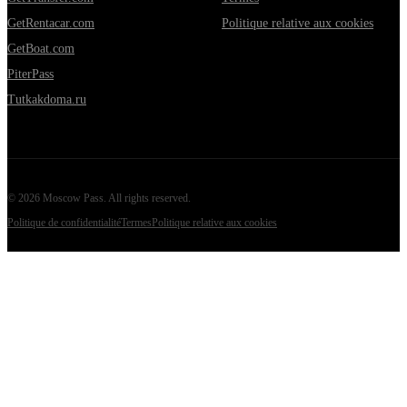
GetRentacar.com
Politique relative aux cookies
GetBoat.com
PiterPass
Tutkakdoma.ru
©
2026
Moscow Pass
. All rights reserved.
Politique de confidentialité
Termes
Politique relative aux cookies