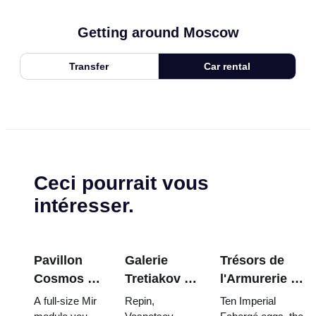
Getting around Moscow
Transfer
Car rental
Ceci pourrait vous
intéresser.
Pavillon
Galerie
Trésors de
Cosmos à
Tretiakov :
l'Armurerie du
VDNKh : À
Les chefs-
Kremlin :
A full-size Mir
Repin,
Ten Imperial
l'intérieur
d'œuvre à
œufs Fabergé,