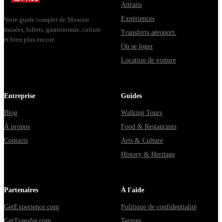
Attraits
Владими...
Expériences
Votre guide complet de Moscou :
musées, billets, gastronomie, culture
Transferts aéroport.
et bien plus encore.
Où se loger
Location de voiture
Entreprise
Guides
Blog
Walking Tours
À propos
Food & Restaurants
Contacts
Arts & Culture
History & Heritage
Partenaires
À l'aide
GetExperience.com
Politique de confidentialité
GetTransfer.com
Termes