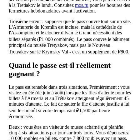
à la Tretiakov le lundi. Consultez
mos.ru
pour les horaires des
fermetures hebdomadaires avant l'activation.
Troisième erreur : supposer que le pass couvre tout sur un site.
L'Armurerie du Kremlin est incluse, mais la cathédrale de
l'Assomption et le clocher d'Ivan le Grand nécessitent des
billets séparés (₽1 000 combinés). Le pass couvre le bâtiment
principal du musée Tretyakov, mais pas le Nouveau
Tretyakov sur le Krymsky Val - c'est un supplément de ₽800.
Quand le passe est-il réellement
gagnant ?
Le pass est rentable dans trois situations. Premièrement : vous
visitez en été (de juin à août) lorsque les files d'attente pour les
billets à l'Armeria et au Trétiakov atteignent régulièrement 45
minutes d'attente. Le fait de sauter la file d'attente justifie à lui
seul le surcoût si votre temps vaut ₽1,500 par heure
économisée.
Deux : vous êtes un visiteur de musée acharné qui planifie
cinq à six attractions par jour sur trois jours. Vous dépenserez
10 000 roubles en billets, contre 7 800 roubles avec un pass.