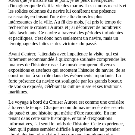
Alors que je marche sur le pont, je ne peux m'empêcher
d'imaginer quelle était la vie des marins. Les canons massifs et
les solides colonnes du navire lui confèrent une présence
saisissante, en faisant l'une des attractions les plus
intéressantes de la ville. Au fil des mois, j'ai pris le temps de
rechercher le croiseur Aurora et j'ai découvert de nombreux
faits fascinants. Ce navire a traversé des périodes turbulentes
et pacifiques, c'est donc non seulement un navire, mais un
témoignage des luttes et des victoires du passé.
Avant d'entrer, j'attendais avec impatience la visite, qui est
fortement recommandée à quiconque souhaite comprendre les
nuances de l'histoire russe. Le musée comprend diverses
expositions et artefacts qui racontent l'histoire du navire, de sa
construction à son rôle dans des événements importants. La
forte présence du navire est soulignée par les grands bocaux
de vodka exposés, célébrant la culture russe et ses traditions
maritimes.
Le voyage à bord du Cruiser Aurora est comme une croisière
à travers le temps. Chaque recoin du navire recèle des secrets
du passé et une histoire qui mérite d'être racontée. En me
tenant dans cette suite historique, entouré d'expositions
informatives, j'ai senti le poids de l'histoire. Cette expérience,
bien qu'il puisse sembler difficile à appréhender au premier
abord, devient plus claire à mesure que l'on plonge plus