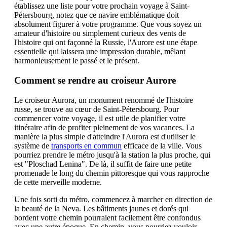
établissez une liste pour votre prochain voyage à Saint-
Pétersbourg, notez que ce navire emblématique doit
absolument figurer à votre programme. Que vous soyez un
amateur d'histoire ou simplement curieux des vents de
l'histoire qui ont façonné la Russie, l'Aurore est une étape
essentielle qui laissera une impression durable, mêlant
harmonieusement le passé et le présent.
Comment se rendre au croiseur Aurore
Le croiseur Aurora, un monument renommé de l'histoire
russe, se trouve au cœur de Saint-Pétersbourg. Pour
commencer votre voyage, il est utile de planifier votre
itinéraire afin de profiter pleinement de vos vacances. La
manière la plus simple d'atteindre l'Aurora est d'utiliser le
système de
transports en commun
efficace de la ville. Vous
pourriez prendre le métro jusqu'à la station la plus proche, qui
est "Ploschad Lenina". De là, il suffit de faire une petite
promenade le long du chemin pittoresque qui vous rapproche
de cette merveille moderne.
Une fois sorti du métro, commencez à marcher en direction de
la beauté de la Neva. Les bâtiments jaunes et dorés qui
bordent votre chemin pourraient facilement être confondus
avec une autre époque. En chemin, vous pourriez vouloir