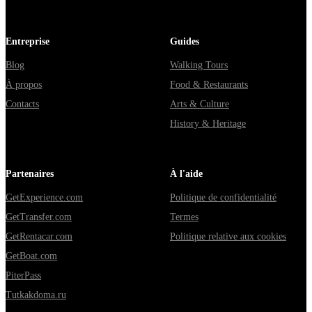
Entreprise
Guides
Blog
Walking Tours
À propos
Food & Restaurants
Contacts
Arts & Culture
History & Heritage
Partenaires
À l'aide
GetExperience.com
Politique de confidentialité
GetTransfer.com
Termes
GetRentacar.com
Politique relative aux cookies
GetBoat.com
PiterPass
Tutkakdoma.ru