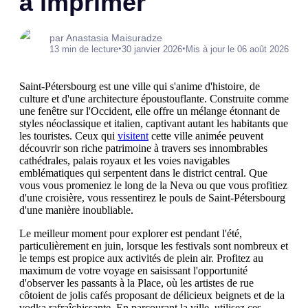
à imprimer
par Anastasia Maisuradze
•
•
13 min de lecture
30 janvier 2026
Mis à jour le 06 août 2026
Saint-Pétersbourg est une ville qui s'anime d'histoire, de
culture et d'une architecture époustouflante. Construite comme
une fenêtre sur l'Occident, elle offre un mélange étonnant de
styles néoclassique et italien, captivant autant les habitants que
les touristes. Ceux qui
visitent
cette ville animée peuvent
découvrir son riche patrimoine à travers ses innombrables
cathédrales, palais royaux et les voies navigables
emblématiques qui serpentent dans le district central. Que
vous vous promeniez le long de la Neva ou que vous profitiez
d'une croisière, vous ressentirez le pouls de Saint-Pétersbourg
d'une manière inoubliable.
Le meilleur moment pour explorer est pendant l'été,
particulièrement en juin, lorsque les festivals sont nombreux et
le temps est propice aux activités de plein air. Profitez au
maximum de votre voyage en saisissant l'opportunité
d'observer les passants à la Place, où les artistes de rue
côtoient de jolis cafés proposant de délicieux beignets et de la
vodka rafraîchissante. En parcourant la ville, utilisez ces