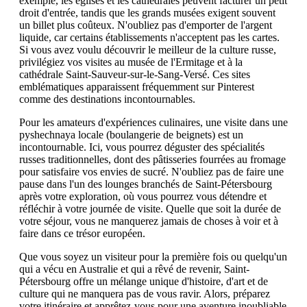
exemple, les églises et les cathédrales peuvent facturer un petit
droit d'entrée, tandis que les grands musées exigent souvent
un billet plus coûteux. N'oubliez pas d'emporter de l'argent
liquide, car certains établissements n'acceptent pas les cartes.
Si vous avez voulu découvrir le meilleur de la culture russe,
privilégiez vos visites au musée de l'Ermitage et à la
cathédrale Saint-Sauveur-sur-le-Sang-Versé. Ces sites
emblématiques apparaissent fréquemment sur Pinterest
comme des destinations incontournables.
Pour les amateurs d'expériences culinaires, une visite dans une
pyshechnaya locale (boulangerie de beignets) est un
incontournable. Ici, vous pourrez déguster des spécialités
russes traditionnelles, dont des pâtisseries fourrées au fromage
pour satisfaire vos envies de sucré. N'oubliez pas de faire une
pause dans l'un des lounges branchés de Saint-Pétersbourg
après votre exploration, où vous pourrez vous détendre et
réfléchir à votre journée de visite. Quelle que soit la durée de
votre séjour, vous ne manquerez jamais de choses à voir et à
faire dans ce trésor européen.
Que vous soyez un visiteur pour la première fois ou quelqu'un
qui a vécu en Australie et qui a rêvé de revenir, Saint-
Pétersbourg offre un mélange unique d'histoire, d'art et de
culture qui ne manquera pas de vous ravir. Alors, préparez
votre itinéraire et apprêtez-vous pour une aventure inoubliable