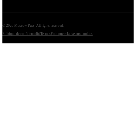
©
2026
Moscow Pass
. All rights reserved.
Politique de confidentialité
Termes
Politique relative aux cookies