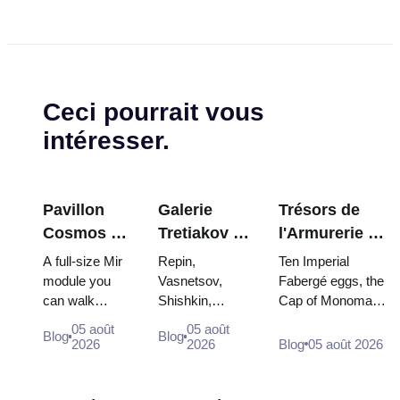
Ceci pourrait vous
intéresser.
Pavillon
Galerie
Trésors de
Cosmos à
Tretiakov :
l'Armurerie du
VDNKh : À
Les chefs-
Kremlin :
A full-size Mir
Repin,
Ten Imperial
l'intérieur
d'œuvre à
œufs Fabergé,
module you
Vasnetsov,
Fabergé eggs, the
can walk
Shishkin,
Cap of Monomakh,
de la plus
ne pas
trônes et
through, the
Vrubel, Serov
the double throne
grande
manquer
robes de
05 août
05 août
Blog
Blog
Energia–Buran
and Surikov —
of two boy tsars
2026
2026
Blog
05 août 2026
exposition
couronnement
model,
the works that
and the coronation
spatiale de
scorched
stop people,
dress of
Russie
descent
where they
Catherine...