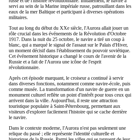
russe et de l'histoire révolutionnaire. Initialement, le navire a
servi au sein de la Marine impériale russe, patrouillant dans les
eaux de la mer Baltique et participant à diverses opérations
militaires.
Tout au long du début du XXe siècle, l'Aurora allait jouer un
rôle crucial dans les événements de la Révolution d'Octobre
1917. Dans la nuit du 25 octobre, le navire a tiré un coup à
blanc, qui a marqué le signal de l'assaut sur le Palais d'Hiver,
un moment décisif dans l'établissement du pouvoir soviétique.
Cet événement historique a changé le cours de l'avenir de la
Russie et a fait de l'Aurora une icône de l'esprit
révolutionnaire.
Après cet épisode marquant, le croiseur a continué à servir
dans diverses fonctions, notamment comme navire-école, puis
comme musée. La transformation d'un navire de guerre en un
monument culturel reflète un point d'intérêt pour tous ceux qui
arrivent dans la ville. Aujourd'hui, il reste une attraction
touristique populaire à Saint-Pétersbourg, permettant aux
visiteurs d'explorer facilement l'histoire qui se cache derrière
le navire.
Dans le contexte moderne, l'Aurora n'est pas seulement une
relique du passé ; elle représente l'identité culturelle et
historique de la Russie. Parmi les villes qui se targuent de leur