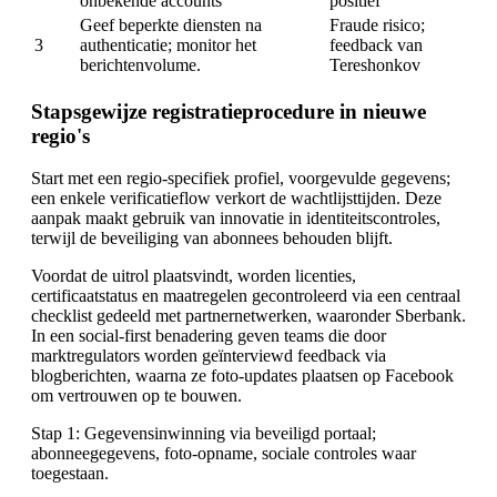
onbekende accounts
positief
Geef beperkte diensten na
Fraude risico;
3
authenticatie; monitor het
feedback van
berichtenvolume.
Tereshonkov
Stapsgewijze registratieprocedure in nieuwe
regio's
Start met een regio-specifiek profiel, voorgevulde gegevens;
een enkele verificatieflow verkort de wachtlijsttijden. Deze
aanpak maakt gebruik van innovatie in identiteitscontroles,
terwijl de beveiliging van abonnees behouden blijft.
Voordat de uitrol plaatsvindt, worden licenties,
certificaatstatus en maatregelen gecontroleerd via een centraal
checklist gedeeld met partnernetwerken, waaronder Sberbank.
In een social-first benadering geven teams die door
marktregulators worden geïnterviewd feedback via
blogberichten, waarna ze foto-updates plaatsen op Facebook
om vertrouwen op te bouwen.
Stap 1: Gegevensinwinning via beveiligd portaal;
abonneegegevens, foto-opname, sociale controles waar
toegestaan.