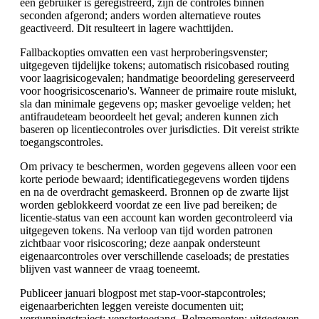
een gebruiker is geregistreerd, zijn de controles binnen
seconden afgerond; anders worden alternatieve routes
geactiveerd. Dit resulteert in lagere wachttijden.
Fallbackopties omvatten een vast herproberingsvenster;
uitgegeven tijdelijke tokens; automatisch risicobased routing
voor laagrisicogevalen; handmatige beoordeling gereserveerd
voor hoogrisicoscenario's. Wanneer de primaire route mislukt,
sla dan minimale gegevens op; masker gevoelige velden; het
antifraudeteam beoordeelt het geval; anderen kunnen zich
baseren op licentiecontroles over jurisdicties. Dit vereist strikte
toegangscontroles.
Om privacy te beschermen, worden gegevens alleen voor een
korte periode bewaard; identificatiegegevens worden tijdens
en na de overdracht gemaskeerd. Bronnen op de zwarte lijst
worden geblokkeerd voordat ze een live pad bereiken; de
licentie-status van een account kan worden gecontroleerd via
uitgegeven tokens. Na verloop van tijd worden patronen
zichtbaar voor risicoscoring; deze aanpak ondersteunt
eigenaarcontroles over verschillende caseloads; de prestaties
blijven vast wanneer de vraag toeneemt.
Publiceer januari blogpost met stap-voor-stapcontroles;
eigenaarberichten leggen vereiste documenten uit;
vergunningstraject; venstertoegang. Belmomenten; uitgegeven