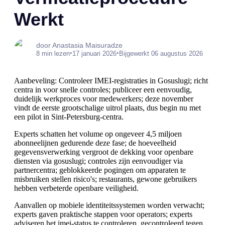
Werkt
door Anastasia Maisuradze
•
•
8 min lezen
17 januari 2026
Bijgewerkt 06 augustus 2026
Aanbeveling: Controleer IMEI-registraties in Gosuslugi; richt
centra in voor snelle controles; publiceer een eenvoudig,
duidelijk werkproces voor medewerkers; deze november
vindt de eerste grootschalige uitrol plaats, dus begin nu met
een pilot in Sint-Petersburg-centra.
Experts schatten het volume op ongeveer 4,5 miljoen
abonneelijnen gedurende deze fase; de hoeveelheid
gegevensverwerking vergroot de dekking voor openbare
diensten via gosuslugi; controles zijn eenvoudiger via
partnercentra; geblokkeerde pogingen om apparaten te
misbruiken stellen risico's; restaurants, gewone gebruikers
hebben verbeterde openbare veiligheid.
Aanvallen op mobiele identiteitssystemen worden verwacht;
experts gaven praktische stappen voor operators; experts
adviseren het imei-status te controleren, gecontroleerd tegen