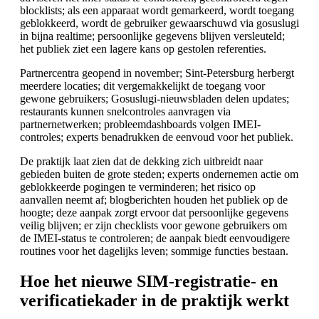
blocklists; als een apparaat wordt gemarkeerd, wordt toegang
geblokkeerd, wordt de gebruiker gewaarschuwd via gosuslugi
in bijna realtime; persoonlijke gegevens blijven versleuteld;
het publiek ziet een lagere kans op gestolen referenties.
Partnercentra geopend in november; Sint-Petersburg herbergt
meerdere locaties; dit vergemakkelijkt de toegang voor
gewone gebruikers; Gosuslugi-nieuwsbladen delen updates;
restaurants kunnen snelcontroles aanvragen via
partnernetwerken; probleemdashboards volgen IMEI-
controles; experts benadrukken de eenvoud voor het publiek.
De praktijk laat zien dat de dekking zich uitbreidt naar
gebieden buiten de grote steden; experts ondernemen actie om
geblokkeerde pogingen te verminderen; het risico op
aanvallen neemt af; blogberichten houden het publiek op de
hoogte; deze aanpak zorgt ervoor dat persoonlijke gegevens
veilig blijven; er zijn checklists voor gewone gebruikers om
de IMEI-status te controleren; de aanpak biedt eenvoudigere
routines voor het dagelijks leven; sommige functies bestaan.
Hoe het nieuwe SIM-registratie- en
verificatiekader in de praktijk werkt