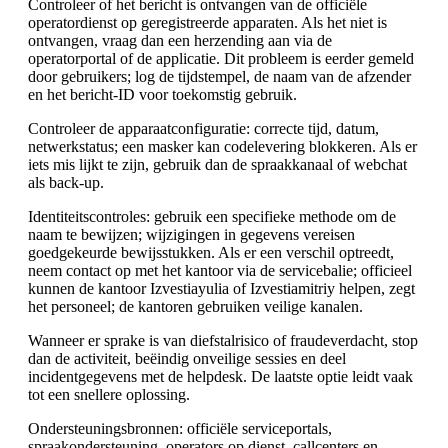
Controleer of het bericht is ontvangen van de officiële
operatordienst op geregistreerde apparaten. Als het niet is
ontvangen, vraag dan een herzending aan via de
operatorportal of de applicatie. Dit probleem is eerder gemeld
door gebruikers; log de tijdstempel, de naam van de afzender
en het bericht-ID voor toekomstig gebruik.
Controleer de apparaatconfiguratie: correcte tijd, datum,
netwerkstatus; een masker kan codelevering blokkeren. Als er
iets mis lijkt te zijn, gebruik dan de spraakkanaal of webchat
als back-up.
Identiteitscontroles: gebruik een specifieke methode om de
naam te bewijzen; wijzigingen in gegevens vereisen
goedgekeurde bewijsstukken. Als er een verschil optreedt,
neem contact op met het kantoor via de servicebalie; officieel
kunnen de kantoor Izvestiayulia of Izvestiamitriy helpen, zegt
het personeel; de kantoren gebruiken veilige kanalen.
Wanneer er sprake is van diefstalrisico of fraudeverdacht, stop
dan de activiteit, beëindig onveilige sessies en deel
incidentgegevens met de helpdesk. De laatste optie leidt vaak
tot een snellere oplossing.
Ondersteuningsbronnen: officiële serviceportals,
spraakondersteuning, operators op dienst, callcenters en