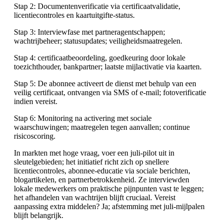
Stap 2: Documentenverificatie via certificaatvalidatie,
licentiecontroles en kaartuitgifte-status.
Stap 3: Interviewfase met partneragentschappen;
wachtrijbeheer; statusupdates; veiligheidsmaatregelen.
Stap 4: certificaatbeoordeling, goedkeuring door lokale
toezichthouder, bankpartner; laatste mijlactivatie via kaarten.
Stap 5: De abonnee activeert de dienst met behulp van een
veilig certificaat, ontvangen via SMS of e-mail; fotoverificatie
indien vereist.
Stap 6: Monitoring na activering met sociale
waarschuwingen; maatregelen tegen aanvallen; continue
risicoscoring.
In markten met hoge vraag, voer een juli-pilot uit in
sleutelgebieden; het initiatief richt zich op snellere
licentiecontroles, abonnee-educatie via sociale berichten,
blogartikelen, en partnerbetrokkenheid. Ze interviewden
lokale medewerkers om praktische pijnpunten vast te leggen;
het afhandelen van wachtrijen blijft cruciaal. Vereist
aanpassing extra middelen? Ja; afstemming met juli-mijlpalen
blijft belangrijk.