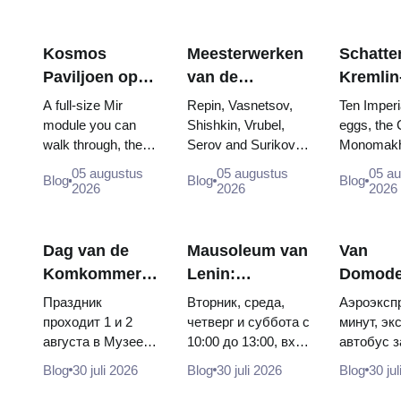
Kosmos
Meesterwerken
Schatten
Paviljoen op
van de
Kremlin
VDNKh:
Tretjakovgalerij:
wapenk
A full-size Mir
Repin, Vasnetsov,
Ten Imperi
Binnen de
De schilderijen
Fabergé
module you can
Shishkin, Vrubel,
eggs, the 
walk through, the
Serov and Surikov
Monomakh
Grootste
waarvoor u uw
tronen 
Energia–Buran
— the works that
double thr
Ruimte-
reis kunt
kroning
05 augustus
05 augustus
05 a
Blog
Blog
Blog
model, scorched
stop people, where
boy tsars 
2026
2026
2026
tentoonstelling
plannen
descent capsules
they hang, and why
coronation
van Rusland
and 120 pieces of
booking the...
Catherine..
flight...
Dag van de
Mausoleum van
Van
Komkommer
Lenin:
Domode
in Soezdal
openingstijden,
naar he
Праздник
Вторник, среда,
Аэроэкспр
2026: kaartjes,
toegang en de
centrum
проходит 1 и 2
четверг и суббота с
минут, эк
августа в Музее
10:00 до 13:00, вход
автобус з
data en hoe je
belangrijkste
Moskou
деревянного
бесплатный.
рублей, 
er vanaf
verwarring met
Aeroexp
Blog
30 juli 2026
Blog
30 juli 2026
Blog
30 ju
зодчества.
Почему источники
автобус 
Moskou komt
de Kremlin
bus of
Сколько стоят
расходятся в днях,
электричк