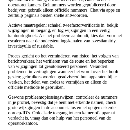
operatorenkamers. Belnummers worden gepubliceerd door
bedrijven; gebruik alleen officiële nummers. Chat via apps en
zelfhulp-pagina's bieden snelle antwoorden.
Actieve maatregelen: schakel tweefactorverificatie in, bekijk
wijzigingen in toegang, en log wijzigingen in een veilig
kantoorlogboek. Als het probleem aanhoudt, kies dan voor het
escaleren naar de ondersteuningskanalen van izvestiamitriy,
izvestiayulia of russiable.
Proces gericht op het verminderen van risico: het volgen van
berichtverkeer, het verifiëren van de route en het beperken
van wijzigingen tot geautoriseerd personeel. Verandert
problemen in vertragingen wanneer het wordt over het hoofd
gezien; gebruikers worden geadviseerd hun apparaten bij te
werken, het delen van codes te vermijden en alleen de
officiële methode te gebruiken.
Gewone probleemoplossingswijzen: controleer de nummers
in je profiel, bevestig dat je bent met erkende namen, check
grote wijzigingen in de accountstatus en let op gemaskerde
oproep-ID's. Ook als de toegang tot een kamer of apparaat
verdacht is, vraag dan om hulp van het personeel van de
operatorkantoor.