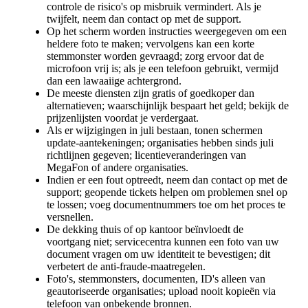
controle de risico's op misbruik vermindert. Als je
twijfelt, neem dan contact op met de support.
Op het scherm worden instructies weergegeven om een
heldere foto te maken; vervolgens kan een korte
stemmonster worden gevraagd; zorg ervoor dat de
microfoon vrij is; als je een telefoon gebruikt, vermijd
dan een lawaaiige achtergrond.
De meeste diensten zijn gratis of goedkoper dan
alternatieven; waarschijnlijk bespaart het geld; bekijk de
prijzenlijsten voordat je verdergaat.
Als er wijzigingen in juli bestaan, tonen schermen
update-aantekeningen; organisaties hebben sinds juli
richtlijnen gegeven; licentieveranderingen van
MegaFon of andere organisaties.
Indien er een fout optreedt, neem dan contact op met de
support; geopende tickets helpen om problemen snel op
te lossen; voeg documentnummers toe om het proces te
versnellen.
De dekking thuis of op kantoor beïnvloedt de
voortgang niet; servicecentra kunnen een foto van uw
document vragen om uw identiteit te bevestigen; dit
verbetert de anti-fraude-maatregelen.
Foto's, stemmonsters, documenten, ID's alleen van
geautoriseerde organisaties; upload nooit kopieën via
telefoon van onbekende bronnen.