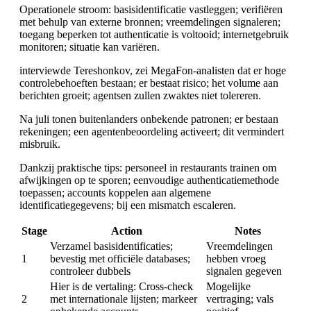
Operationele stroom: basisidentificatie vastleggen; verifiëren
met behulp van externe bronnen; vreemdelingen signaleren;
toegang beperken tot authenticatie is voltooid; internetgebruik
monitoren; situatie kan variëren.
interviewde Tereshonkov, zei MegaFon-analisten dat er hoge
controlebehoeften bestaan; er bestaat risico; het volume aan
berichten groeit; agentsen zullen zwaktes niet tolereren.
Na juli tonen buitenlanders onbekende patronen; er bestaan
rekeningen; een agentenbeoordeling activeert; dit vermindert
misbruik.
Dankzij praktische tips: personeel in restaurants trainen om
afwijkingen op te sporen; eenvoudige authenticatiemethode
toepassen; accounts koppelen aan algemene
identificatiegegevens; bij een mismatch escaleren.
Stage
Action
Notes
Verzamel basisidentificaties;
Vreemdelingen
1
bevestig met officiële databases;
hebben vroeg
controleer dubbels
signalen gegeven
Hier is de vertaling: Cross-check
Mogelijke
2
met internationale lijsten; markeer
vertraging; vals