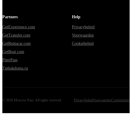
Partners
Help
GetExperience.com
Privacybeleid
GetTransfer.com
Voorwaarden
GetRentacar.com
Cookiebeleid
GetBoat.com
PiterPass
Tutkakdoma.ru
©
2026
Moscow Pass
. All rights reserved.
Privacybeleid
Voorwaarden
Cookiebeleid