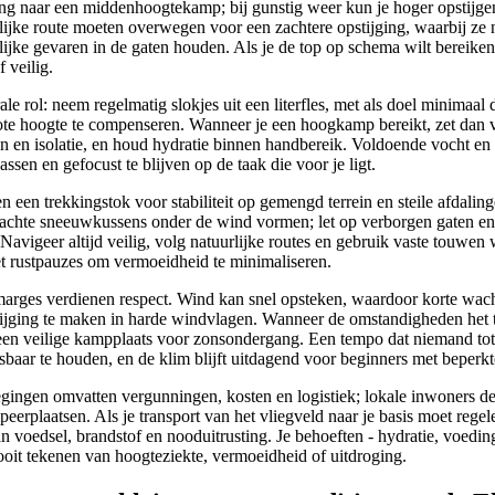
ing naar een middenhoogtekamp; bij gunstig weer kun je hoger opstijgen
ijke route moeten overwegen voor een zachtere opstijging, waarbij ze 
ke gevaren in de gaten houden. Als je de top op schema wilt bereiken, b
 veilig.
le rol: neem regelmatig slokjes uit een literfles, met als doel minimaal dr
te hoogte te compenseren. Wanneer je een hoogkamp bereikt, zet dan vr
 en isolatie, en houd hydratie binnen handbereik. Voldoende vocht en 
ssen en gefocust te blijven op de taak die voor je ligt.
n een trekkingstok voor stabiliteit op gemengd terrein en steile afdalin
hte sneeuwkussens onder de wind vormen; let op verborgen gaten en 
avigeer altijd veilig, volg natuurlijke routes en gebruik vaste touwen
et rustpauzes om vermoeidheid te minimaliseren.
arges verdienen respect. Wind kan snel opsteken, waardoor korte wacht
tijging te maken in harde windvlagen. Wanneer de omstandigheden het t
een veilige kampplaats voor zonsondergang. Een tempo dat niemand tot z
sbaar te houden, en de klim blijft uitdagend voor beginners met beperkte
ingen omvatten vergunningen, kosten en logistiek; lokale inwoners del
eerplaatsen. Als je transport van het vliegveld naar je basis moet rege
an voedsel, brandstof en nooduitrusting. Je behoeften - hydratie, voedin
nooit tekenen van hoogteziekte, vermoeidheid of uitdroging.