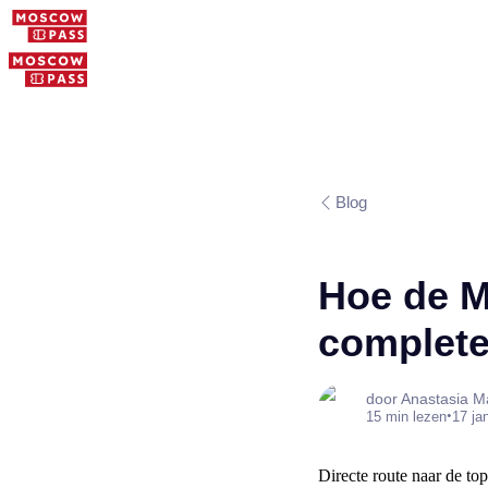
Blog
Hoe de M
complete
door Anastasia M
•
15 min lezen
17 ja
Directe route naar de to