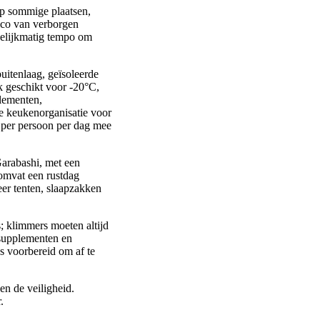
op sommige plaatsen,
ico van verborgen
 gelijkmatig tempo om
uitenlaag, geïsoleerde
ak geschikt voor -20°C,
plementen,
de keukenorganisatie voor
r per persoon per dag mee
Garabashi, met een
omvat een rustdag
eer tenten, slaapzakken
 klimmers moeten altijd
supplementen en
s voorbereid om af te
en de veiligheid.
.