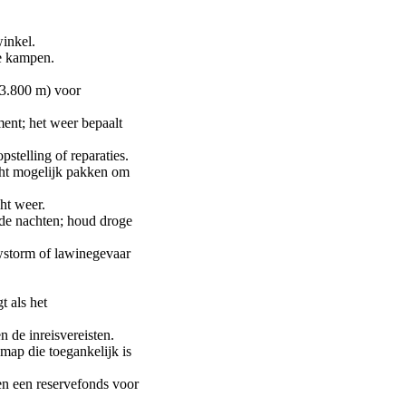
winkel.
e kampen.
3.800 m) voor
ent; het weer bepaalt
stelling of reparaties.
cht mogelijk pakken om
ht weer.
ude nachten; houd droge
wstorm of lawinegevaar
t als het
 de inreisvereisten.
map die toegankelijk is
en een reservefonds voor