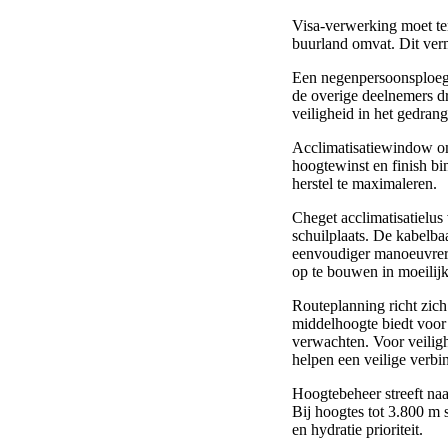
Visa-verwerking moet ten
buurland omvat. Dit verm
Een negenpersoonsploeg w
de overige deelnemers dr
veiligheid in het gedrang
Acclimatisatiewindow om
hoogtewinst en finish bi
herstel te maximaleren.
Cheget acclimatisatielus
schuilplaats. De kabelba
eenvoudiger manoeuvrere
op te bouwen in moeilijk
Routeplanning richt zic
middelhoogte biedt voor
verwachten. Voor veilig
helpen een veilige verbi
Hoogtebeheer streeft naa
Bij hoogtes tot 3.800 m 
en hydratie prioriteit.