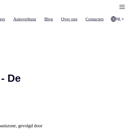
ers
Autoverhuur
Blog
Over ons
Contacten
NL
- De
 basiszone, gevolgd door