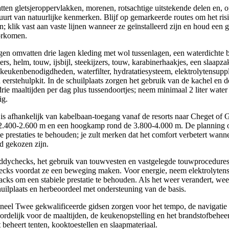
ten gletsjeroppervlakken, morenen, rotsachtige uitstekende delen en, 
urt van natuurlijke kenmerken. Blijf op gemarkeerde routes om het ris
n; klik vast aan vaste lijnen wanneer ze geïnstalleerd zijn en houd een
orkomen.
gen omvatten drie lagen kleding met wol tussenlagen, een waterdichte b
rs, helm, touw, ijsbijl, steekijzers, touw, karabinerhaakjes, een slaapz
 keukenbenodigdheden, waterfilter, hydratatiesysteem, elektrolytensup
erstehulpkit. In de schuilplaats zorgen het gebruik van de kachel en 
rie maaltijden per dag plus tussendoortjes; neem minimaal 2 liter wate
ig.
is afhankelijk van kabelbaan-toegang vanaf de resorts naar Cheget of 
2.400-2.600 m en een hoogkamp rond de 3.800-4.000 m. De planning 
prestaties te behouden; je zult merken dat het comfort verbetert wann
d gekozen zijn.
ychecks, het gebruik van touwvesten en vastgelegde touwprocedures;
cks voordat ze een beweging maken. Voor energie, neem elektrolyten
acks om een stabiele prestatie te behouden. Als het weer verandert, wee
huilplaats en herbeoordeel met ondersteuning van de basis.
neel Twee gekwalificeerde gidsen zorgen voor het tempo, de navigatie 
rdelijk voor de maaltijden, de keukenopstelling en het brandstofbeheer
 beheert tenten, kooktoestellen en slaapmateriaal.