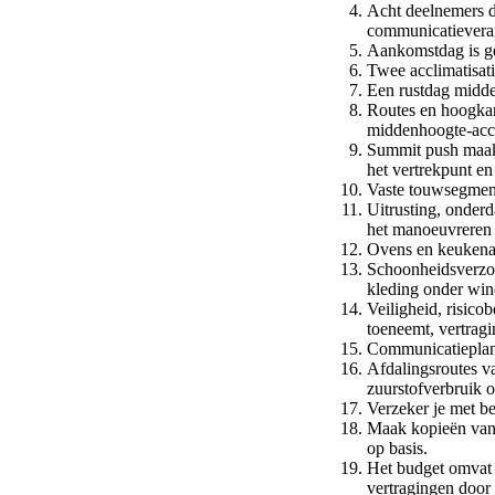
Acht deelnemers dr
communicatievera
Aankomstdag is ger
Twee acclimatisat
Een rustdag midde
Routes en hoogka
middenhoogte-accl
Summit push maakt
het vertrekpunt en
Vaste touwsegmente
Uitrusting, onder
het manoeuvreren 
Ovens en keukenapp
Schoonheidsverzor
kleding onder wind
Veiligheid, risic
toeneemt, vertrag
Communicatieplan 
Afdalingsroutes va
zuurstofverbruik o
Verzeker je met be
Maak kopieën van 
op basis.
Het budget omvat 
vertragingen doo