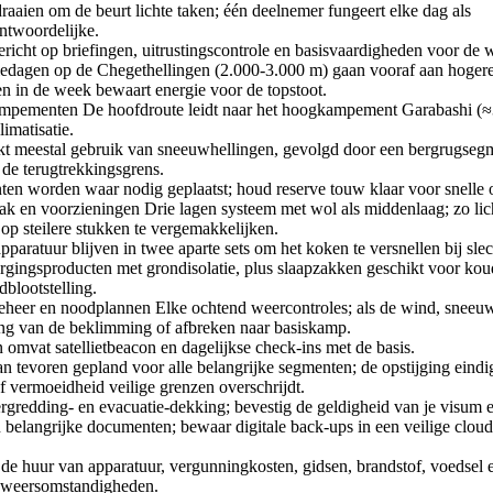
aaien om de beurt lichte taken; één deelnemer fungeert elke dag als
ntwoordelijke.
icht op briefingen, uitrustingscontrole en basisvaardigheden voor de 
iedagen op de Chegethellingen (2.000-3.000 m) gaan vooraf aan hoger
n in de week bewaart energie voor de topstoot.
mpementen De hoofdroute leidt naar het hoogkampement Garabashi (≈
imatisatie.
 meestal gebruik van sneeuwhellingen, gevolgd door een bergrugsegm
 de terugtrekkingsgrens.
n worden waar nodig geplaatst; houd reserve touw klaar voor snelle op
dak en voorzieningen Drie lagen systeem met wol als middenlaag; zo li
op steilere stukken te vergemakkelijken.
aratuur blijven in twee aparte sets om het koken te versnellen bij slec
gingsproducten met grondisolatie, plus slaapzakken geschikt voor ko
blootstelling.
obeheer en noodplannen Elke ochtend weercontroles; als de wind, sneeu
ing van de beklimming of afbreken naar basiskamp.
omvat satellietbeacon en dagelijkse check-ins met de basis.
n tevoren gepland voor alle belangrijke segmenten; de opstijging eindig
f vermoeidheid veilige grenzen overschrijdt.
rgredding- en evacuatie-dekking; bevestig de geldigheid van je visum en
belangrijke documenten; bewaar digitale back-ups in een veilige cloud
de huur van apparatuur, vergunningkosten, gidsen, brandstof, voedsel 
r weersomstandigheden.