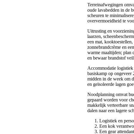
Terreinafwegingen omvat
oude lavabedden in de bu
scheuren te minimalisere
oververmoeidheid te vo
Uitrusting en voorzienin
laarzen, scheenbescherme
een mat, kooktoestellen,
zonnebrandcrème en een e
warme maaltijden; plan d
en bewaar brandstof veil
Accommodatie logistiek 
basiskamp op ongeveer 
midden in de week om de 
en geïsoleerde lagen goe
Noodplanning omvat budd
gepaard worden voor che
makkelijk verteerbare sn
dalen naar een lagere sc
Logistiek en perso
Een kok verantwoo
Een gear attendant