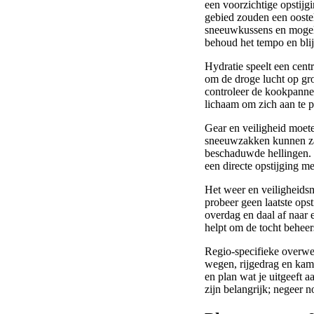
een voorzichtige opstijg
gebied zouden een oostel
sneeuwkussens en mogelij
behoud het tempo en blijf
Hydratie speelt een centra
om de droge lucht op gro
controleer de kookpannen
lichaam om zich aan te pa
Gear en veiligheid moete
sneeuwzakken kunnen zac
beschaduwde hellingen. N
een directe opstijging m
Het weer en veiligheidsm
probeer geen laatste ops
overdag en daal af naar 
helpt om de tocht beheer
Regio-specifieke overweg
wegen, rijgedrag en kamp
en plan wat je uitgeeft a
zijn belangrijk; negeer 