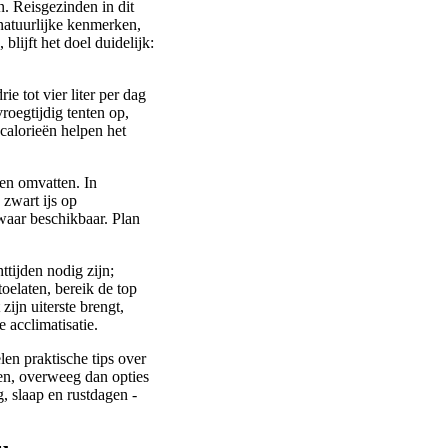
. Reisgezinden in dit
natuurlijke kenmerken,
lijft het doel duidelijk:
ie tot vier liter per dag
oegtijdig tenten op,
calorieën helpen het
gen omvatten. In
zwart ijs op
 waar beschikbaar. Plan
tijden nodig zijn;
oelaten, bereik de top
ijn uiterste brengt,
 acclimatisatie.
en praktische tips over
len, overweeg dan opties
g, slaap en rustdagen -