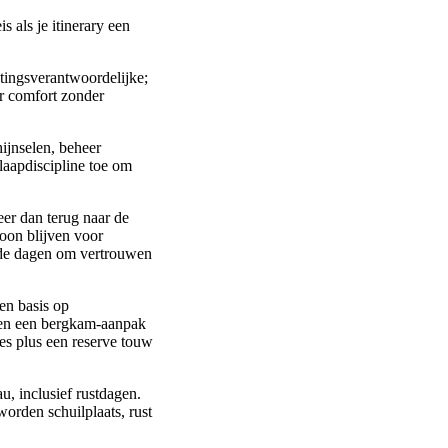
 als je itinerary een
tingsverantwoordelijke;
er comfort zonder
ijnselen, beheer
laapdiscipline toe om
eer dan terug naar de
soon blijven voor
nde dagen om vertrouwen
en basis op
n en een bergkam-aanpak
es plus een reserve touw
, inclusief rustdagen.
orden schuilplaats, rust