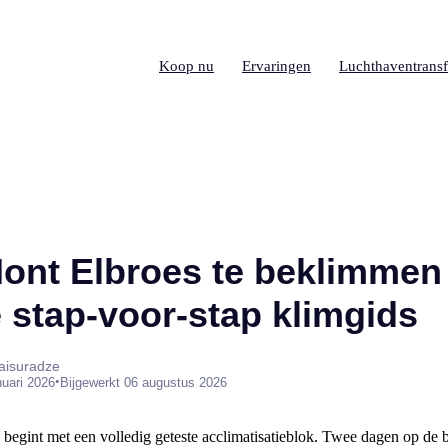
Koop nu
Ervaringen
Luchthaventransf
ont Elbroes te beklimmen 
 stap-voor-stap klimgids
aisuradze
•
nuari 2026
Bijgewerkt 06 augustus 2026
p begint met een volledig geteste acclimatisatieblok. Twee dagen op de