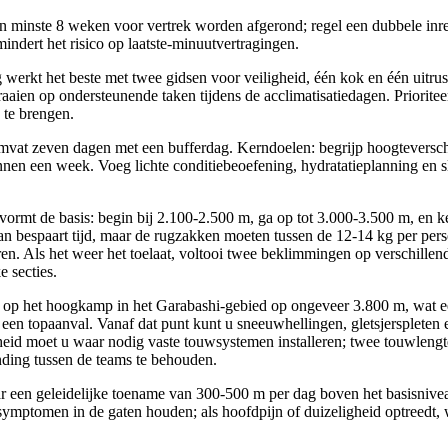
 minste 8 weken voor vertrek worden afgerond; regel een dubbele inreis
indert het risico op laatste-minuutvertragingen.
erkt het beste met twee gidsen voor veiligheid, één kok en één uitrus
aaien op ondersteunende taken tijdens de acclimatisatiedagen. Priorite
 te brengen.
vat zeven dagen met een bufferdag. Kerndoelen: begrijp hoogteversch
nnen een week. Voeg lichte conditiebeoefening, hydratatieplanning en s
 vormt de basis: begin bij 2.100-2.500 m, ga op tot 3.000-3.500 m, en k
an bespaart tijd, maar de rugzakken moeten tussen de 12-14 kg per per
n. Als het weer het toelaat, voltooi twee beklimmingen op verschille
e secties.
h op het hoogkamp in het Garabashi-gebied op ongeveer 3.800 m, wat e
 een topaanval. Vanaf dat punt kunt u sneeuwhellingen, gletsjersplete
heid moet u waar nodig vaste touwsystemen installeren; twee touwlengt
nding tussen de teams te behouden.
r een geleidelijke toename van 300-500 m per dag boven het basisniveau
symptomen in de gaten houden; als hoofdpijn of duizeligheid optreedt, w