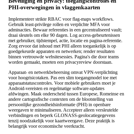
Beveiliging en privacy: toegangscontroles en
PHI-overwegingen in vlaggenkaarten
Implementeer strikte RBAC voor flag-maps workflows.
Gebruik least-privilege rollen en verplichte MFA voor
adminacties. Bewaar referenties in een gecentraliseerd vault;
draai sleutels om elke 90 dagen. Log access-gebeurtenissen
met gebruiker, tijdstempel, actie, locatie en pagina-referentie.
Zorg ervoor dat inhoud met PHI alleen toegankelijk is op
goedgekeurde apparaten en netwerken; render resultaten
binnen vertrouwde websitesessies. Pagina's die door teams
worden gemaakt, moeten een privacyreview doorstaan.
Apparaat- en netwerkbeheersing omvat VPN-verplichting
voor hoogrisicotaken. Pas een slim toegangmodel toe met
apparaatstatuscontroles. Voor mobiele gebruikers moet je
Android-vereisten en regelmatige software-updates
afdwingen. Maak onderscheid tussen Europese, Romeinse en
andere cartografische contexten om de blootstelling van
persoonlijke gezondheidsinformatie (PHI) in openbare
weergaven te minimaliseren. Accepteer alleen versleutelde
verbindingen en beperk GLONASS-geolocatiegegevens
tenzij noodzakelijk voor kaartweergave. Deze praktijk is
belangrijk voor economische veerkracht.