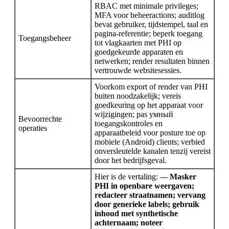
RBAC met minimale privileges;
MFA voor beheeractions; auditlog
bevat gebruiker, tijdstempel, taal en
pagina-referentie; beperk toegang
Toegangsbeheer
tot vlagkaarten met PHI op
goedgekeurde apparaten en
netwerken; render resultaten binnen
vertrouwde websitesessies.
Voorkom export of render van PHI
buiten noodzakelijk; vereis
goedkeuring op het apparaat voor
wijzigingen; pas умный
Bevoorrechte
toegangskontroles en
operaties
apparaatbeleid voor posture toe op
mobiele (Android) clients; verbied
onversleutelde kanalen tenzij vereist
door het bedrijfsgeval.
Hier is de vertaling: ---
Masker
PHI in openbare weergaven;
redacteer straatnamen; vervang
door generieke labels; gebruik
inhoud met synthetische
achternaam; noteer