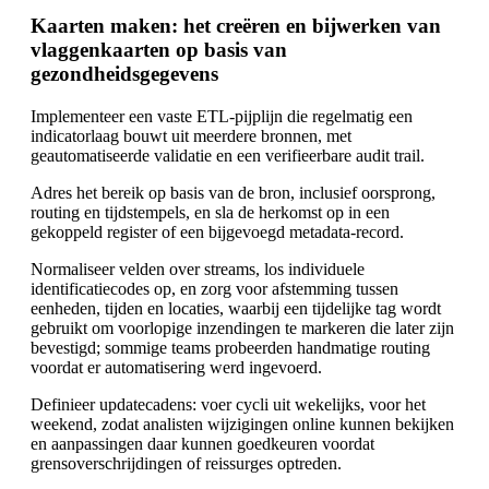
Kaarten maken: het creëren en bijwerken van
vlaggenkaarten op basis van
gezondheidsgegevens
Implementeer een vaste ETL-pijplijn die regelmatig een
indicatorlaag bouwt uit meerdere bronnen, met
geautomatiseerde validatie en een verifieerbare audit trail.
Adres het bereik op basis van de bron, inclusief oorsprong,
routing en tijdstempels, en sla de herkomst op in een
gekoppeld register of een bijgevoegd metadata-record.
Normaliseer velden over streams, los individuele
identificatiecodes op, en zorg voor afstemming tussen
eenheden, tijden en locaties, waarbij een tijdelijke tag wordt
gebruikt om voorlopige inzendingen te markeren die later zijn
bevestigd; sommige teams probeerden handmatige routing
voordat er automatisering werd ingevoerd.
Definieer updatecadens: voer cycli uit wekelijks, voor het
weekend, zodat analisten wijzigingen online kunnen bekijken
en aanpassingen daar kunnen goedkeuren voordat
grensoverschrijdingen of reissurges optreden.