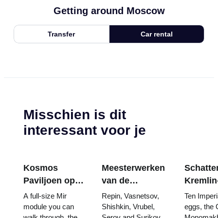
Getting around Moscow
Transfer
Car rental
Misschien is dit
interessant voor je
Kosmos
Meesterwerken
Schatten
Paviljoen op
van de
Kremlin
VDNKh:
Tretjakovgalerij:
wapenk
A full-size Mir
Repin, Vasnetsov,
Ten Imperi
Binnen de
De schilderijen
Fabergé
module you can
Shishkin, Vrubel,
eggs, the 
walk through, the
Serov and Surikov
Monomakh