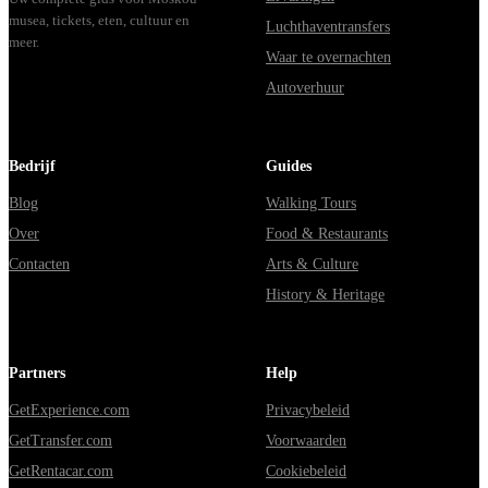
musea, tickets, eten, cultuur en
Luchthaventransfers
meer.
Waar te overnachten
Autoverhuur
Bedrijf
Guides
Blog
Walking Tours
Over
Food & Restaurants
Contacten
Arts & Culture
History & Heritage
Partners
Help
GetExperience.com
Privacybeleid
GetTransfer.com
Voorwaarden
GetRentacar.com
Cookiebeleid