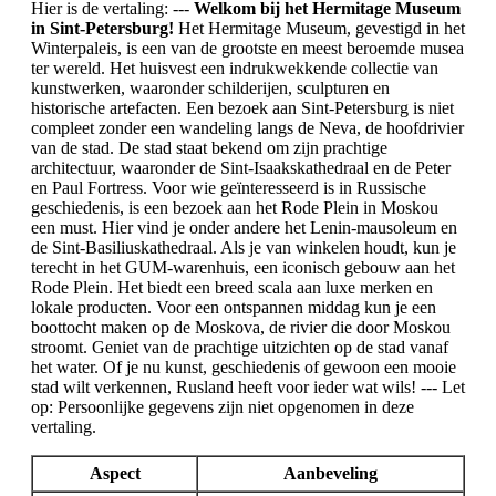
Hier is de vertaling: ---
Welkom bij het Hermitage Museum
in Sint-Petersburg!
Het Hermitage Museum, gevestigd in het
Winterpaleis, is een van de grootste en meest beroemde musea
ter wereld. Het huisvest een indrukwekkende collectie van
kunstwerken, waaronder schilderijen, sculpturen en
historische artefacten. Een bezoek aan Sint-Petersburg is niet
compleet zonder een wandeling langs de Neva, de hoofdrivier
van de stad. De stad staat bekend om zijn prachtige
architectuur, waaronder de Sint-Isaakskathedraal en de Peter
en Paul Fortress. Voor wie geïnteresseerd is in Russische
geschiedenis, is een bezoek aan het Rode Plein in Moskou
een must. Hier vind je onder andere het Lenin-mausoleum en
de Sint-Basiliuskathedraal. Als je van winkelen houdt, kun je
terecht in het GUM-warenhuis, een iconisch gebouw aan het
Rode Plein. Het biedt een breed scala aan luxe merken en
lokale producten. Voor een ontspannen middag kun je een
boottocht maken op de Moskova, de rivier die door Moskou
stroomt. Geniet van de prachtige uitzichten op de stad vanaf
het water. Of je nu kunst, geschiedenis of gewoon een mooie
stad wilt verkennen, Rusland heeft voor ieder wat wils! --- Let
op: Persoonlijke gegevens zijn niet opgenomen in deze
vertaling.
Aspect
Aanbeveling