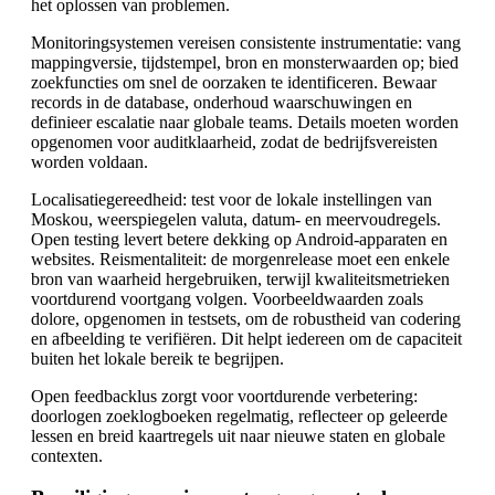
het oplossen van problemen.
Monitoringsystemen vereisen consistente instrumentatie: vang
mappingversie, tijdstempel, bron en monsterwaarden op; bied
zoekfuncties om snel de oorzaken te identificeren. Bewaar
records in de database, onderhoud waarschuwingen en
definieer escalatie naar globale teams. Details moeten worden
opgenomen voor auditklaarheid, zodat de bedrijfsvereisten
worden voldaan.
Localisatiegereedheid: test voor de lokale instellingen van
Moskou, weerspiegelen valuta, datum- en meervoudregels.
Open testing levert betere dekking op Android-apparaten en
websites. Reismentaliteit: de morgenrelease moet een enkele
bron van waarheid hergebruiken, terwijl kwaliteitsmetrieken
voortdurend voortgang volgen. Voorbeeldwaarden zoals
dolore, opgenomen in testsets, om de robustheid van codering
en afbeelding te verifiëren. Dit helpt iedereen om de capaciteit
buiten het lokale bereik te begrijpen.
Open feedbacklus zorgt voor voortdurende verbetering:
doorlogen zoeklogboeken regelmatig, reflecteer op geleerde
lessen en breid kaartregels uit naar nieuwe staten en globale
contexten.