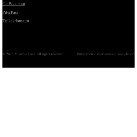
GetBoat.com
PiterPass
Tutkakdoma.ru
©
2026
Moscow Pass
. All rights reserved.
Privacybeleid
Voorwaarden
Cookiebeleid