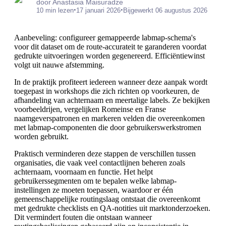
door Anastasia Maisuradze
•
•
10 min lezen
17 januari 2026
Bijgewerkt 06 augustus 2026
Aanbeveling: configureer gemappeerde labmap-schema's
voor dit dataset om de route-accurateit te garanderen voordat
gedrukte uitvoeringen worden gegenereerd. Efficiëntiewinst
volgt uit nauwe afstemming.
In de praktijk profiteert iedereen wanneer deze aanpak wordt
toegepast in workshops die zich richten op voorkeuren, de
afhandeling van achternaam en meertalige labels. Ze bekijken
voorbeeldrijen, vergelijken Romeinse en Franse
naamgeverspatronen en markeren velden die overeenkomen
met labmap-componenten die door gebruikerswerkstromen
worden gebruikt.
Praktisch verminderen deze stappen de verschillen tussen
organisaties, die vaak veel contactlijnen beheren zoals
achternaam, voornaam en functie. Het helpt
gebruikerssegmenten om te bepalen welke labmap-
instellingen ze moeten toepassen, waardoor er één
gemeenschappelijke routingslaag ontstaat die overeenkomt
met gedrukte checklists en QA-notities uit marktonderzoeken.
Dit vermindert fouten die ontstaan wanneer