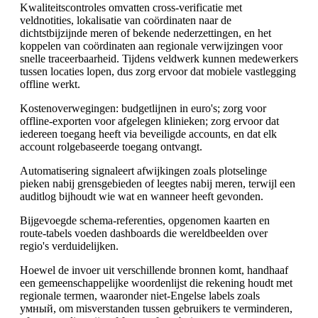
Kwaliteitscontroles omvatten cross-verificatie met
veldnotities, lokalisatie van coördinaten naar de
dichtstbijzijnde meren of bekende nederzettingen, en het
koppelen van coördinaten aan regionale verwijzingen voor
snelle traceerbaarheid. Tijdens veldwerk kunnen medewerkers
tussen locaties lopen, dus zorg ervoor dat mobiele vastlegging
offline werkt.
Kostenoverwegingen: budgetlijnen in euro's; zorg voor
offline-exporten voor afgelegen klinieken; zorg ervoor dat
iedereen toegang heeft via beveiligde accounts, en dat elk
account rolgebaseerde toegang ontvangt.
Automatisering signaleert afwijkingen zoals plotselinge
pieken nabij grensgebieden of leegtes nabij meren, terwijl een
auditlog bijhoudt wie wat en wanneer heeft gevonden.
Bijgevoegde schema-referenties, opgenomen kaarten en
route-tabels voeden dashboards die wereldbeelden over
regio's verduidelijken.
Hoewel de invoer uit verschillende bronnen komt, handhaaf
een gemeenschappelijke woordenlijst die rekening houdt met
regionale termen, waaronder niet-Engelse labels zoals
умный, om misverstanden tussen gebruikers te verminderen,