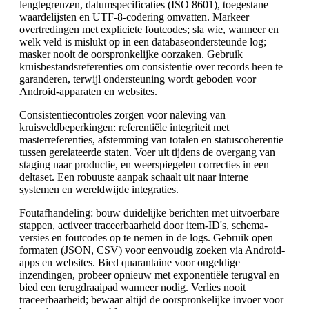
lengtegrenzen, datumspecificaties (ISO 8601), toegestane
waardelijsten en UTF-8-codering omvatten. Markeer
overtredingen met expliciete foutcodes; sla wie, wanneer en
welk veld is mislukt op in een databaseondersteunde log;
masker nooit de oorspronkelijke oorzaken. Gebruik
kruisbestandsreferenties om consistentie over records heen te
garanderen, terwijl ondersteuning wordt geboden voor
Android-apparaten en websites.
Consistentiecontroles zorgen voor naleving van
kruisveldbeperkingen: referentiële integriteit met
masterreferenties, afstemming van totalen en statuscoherentie
tussen gerelateerde staten. Voer uit tijdens de overgang van
staging naar productie, en weerspiegelen correcties in een
deltaset. Een robuuste aanpak schaalt uit naar interne
systemen en wereldwijde integraties.
Foutafhandeling: bouw duidelijke berichten met uitvoerbare
stappen, activeer traceerbaarheid door item-ID's, schema-
versies en foutcodes op te nemen in de logs. Gebruik open
formaten (JSON, CSV) voor eenvoudig zoeken via Android-
apps en websites. Bied quarantaine voor ongeldige
inzendingen, probeer opnieuw met exponentiële terugval en
bied een terugdraaipad wanneer nodig. Verlies nooit
traceerbaarheid; bewaar altijd de oorspronkelijke invoer voor