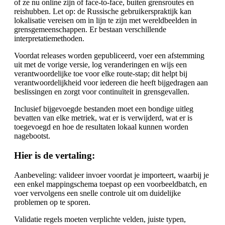
of ze nu online zijn of face-to-face, buiten grensroutes en
reishubben. Let op: de Russische gebruikerspraktijk kan
lokalisatie vereisen om in lijn te zijn met wereldbeelden in
grensgemeenschappen. Er bestaan verschillende
interpretatiemethoden.
Voordat releases worden gepubliceerd, voer een afstemming
uit met de vorige versie, log veranderingen en wijs een
verantwoordelijke toe voor elke route-stap; dit helpt bij
verantwoordelijkheid voor iedereen die heeft bijgedragen aan
beslissingen en zorgt voor continuïteit in grensgevallen.
Inclusief bijgevoegde bestanden moet een bondige uitleg
bevatten van elke metriek, wat er is verwijderd, wat er is
toegevoegd en hoe de resultaten lokaal kunnen worden
nagebootst.
Hier is de vertaling:
Aanbeveling: valideer invoer voordat je importeert, waarbij je
een enkel mappingschema toepast op een voorbeeldbatch, en
voer vervolgens een snelle controle uit om duidelijke
problemen op te sporen.
Validatie regels moeten verplichte velden, juiste typen,