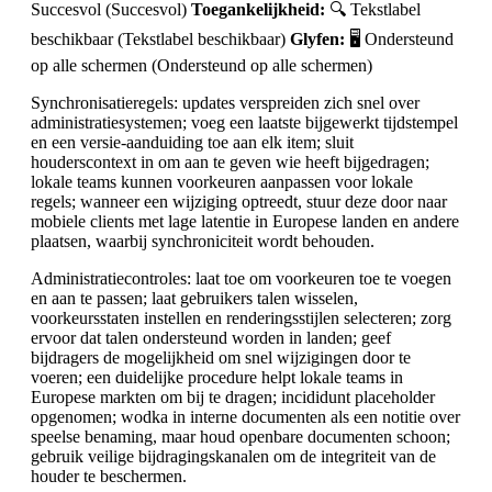
Succesvol (Succesvol)
Toegankelijkheid:
🔍 Tekstlabel
beschikbaar (Tekstlabel beschikbaar)
Glyfen:
🖥️ Ondersteund
op alle schermen (Ondersteund op alle schermen)
Synchronisatieregels: updates verspreiden zich snel over
administratiesystemen; voeg een laatste bijgewerkt tijdstempel
en een versie-aanduiding toe aan elk item; sluit
houderscontext in om aan te geven wie heeft bijgedragen;
lokale teams kunnen voorkeuren aanpassen voor lokale
regels; wanneer een wijziging optreedt, stuur deze door naar
mobiele clients met lage latentie in Europese landen en andere
plaatsen, waarbij synchroniciteit wordt behouden.
Administratiecontroles: laat toe om voorkeuren toe te voegen
en aan te passen; laat gebruikers talen wisselen,
voorkeursstaten instellen en renderingsstijlen selecteren; zorg
ervoor dat talen ondersteund worden in landen; geef
bijdragers de mogelijkheid om snel wijzigingen door te
voeren; een duidelijke procedure helpt lokale teams in
Europese markten om bij te dragen; incididunt placeholder
opgenomen; wodka in interne documenten als een notitie over
speelse benaming, maar houd openbare documenten schoon;
gebruik veilige bijdragingskanalen om de integriteit van de
houder te beschermen.