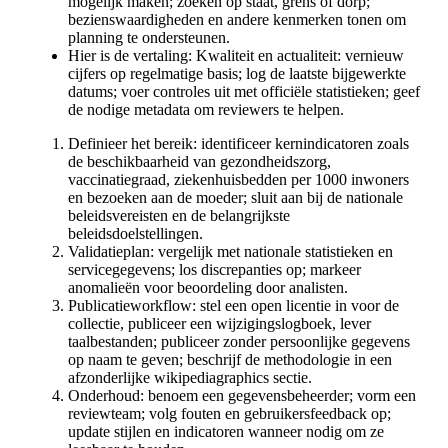
mogelijk maken; zoeken op staat, grens of dorp;
bezienswaardigheden en andere kenmerken tonen om
planning te ondersteunen.
Hier is de vertaling: Kwaliteit en actualiteit: vernieuw
cijfers op regelmatige basis; log de laatste bijgewerkte
datums; voer controles uit met officiële statistieken; geef
de nodige metadata om reviewers te helpen.
Definieer het bereik: identificeer kernindicatoren zoals
de beschikbaarheid van gezondheidszorg,
vaccinatiegraad, ziekenhuisbedden per 1000 inwoners
en bezoeken aan de moeder; sluit aan bij de nationale
beleidsvereisten en de belangrijkste
beleidsdoelstellingen.
Validatieplan: vergelijk met nationale statistieken en
servicegegevens; los discrepanties op; markeer
anomalieën voor beoordeling door analisten.
Publicatieworkflow: stel een open licentie in voor de
collectie, publiceer een wijzigingslogboek, lever
taalbestanden; publiceer zonder persoonlijke gegevens
op naam te geven; beschrijf de methodologie in een
afzonderlijke wikipediagraphics sectie.
Onderhoud: benoem een gegevensbeheerder; vorm een
reviewteam; volg fouten en gebruikersfeedback op;
update stijlen en indicatoren wanneer nodig om ze