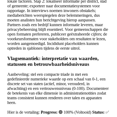
lokale factoren. Stap 2: lokaliseer informatie per district, stad
of gemeente; exporteer naar documentatiesystemen voor
rapportage. In interviews noemen inwoners obstakels;
mediaberichten weerspiegelen deze belemmeringen, dus
moeten analisten hun berichtgeving hierop aanpassen.
Partners zoals een bedrijf kunnen informatie leveren, maar
privacybeheersing blijft essentieel. Voor gemeenschappen die
open formaten prefereren, publiceer geëxtraheerde cijfers; de
voorkeursformaten voor stakeholders om resultaten te lezen,
worden aangemoedigd. Incididunt placeholders kunnen
optreden in sjablonen tijdens de eerste uitrol.
Vlagsemantiek: interpretatie van waarden,
statussen en betrouwbaarheidsniveaus
Aanbeveling: stel een compacte triade in met een
gedefinieerde numerieke waarde op een schaal van 0-1, een
discrete set van staten (actief, minor, verouderd, in
afwachting) en een vertrouwensniveau (0-100). Documenteer
de betekenis van elke dimensie in administratienotities zodat
teams consistent kunnen renderen over talen en apparaten
heen.
Hier is de vertaling:
Progress:
🟢 100% (Voltooid)
Status:
✅