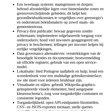
Een tweelaags systeem: staatsgrenzen en dorpen;
behoud afzonderlijke lagen voor binnenlandse zones en
grensoverschrijdende gebieden; dit helpt hen
gezondheidsuitkomsten te vergelijken over grensregio's
en ondersteunt beleidsmakers op zowel staats- als
gemeenteniveau.
Privacy-first publicatie: bewaar gegevens zonder
achternaam; implementeer rolgebaseerde toegang voor
onderzoekers; houd veel inwoners geaggregeerd om
privacy te beschermen; tellingen per inwoner helpen bij
eerlijke vergelijkingen.
Data governance alternatieven: verstrekkingen van de
benodigde licenties en documentatie; bronvermelding
uit officiële registers; gebruik van een open service-
model.
Lokalisatie: bied Portugese taallabels en hulp; houd een
woordenboek voor een multitalige gebruikersinterface;
uw site moet voor iedereen bruikbaar zijn.
Visualisatie en stijlen: gebruik Wikipedia-graphics-
geïnspireerde visuele elementen; bied aangepaste
kleurenschema's; zorg voor toegankelijke contrasten en
consistente legenden.
Toegankelijkheid: open API-eindpunten blootstellen,
CSV- en JSON-exporten toestaan; snelle queries