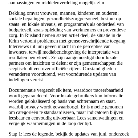
aanpassingen en middelenverdeling mogelijk zijn.
Dekking omvat vrouwen, mannen, kinderen en ouderen;
sociale bepalingen, gezondheidszorgpersoneel, bestuur op
staats- en lokale niveaus, en programma's als onderdeel van
budgetcycli, zoals opleiding van werknemers en preventieve
zorg. In Rusland nemen staten actief deel; de situatie in de
Krim vertoont problemen met grensoverschrijdende toegang.
Interviews uit juni geven inzicht in de percepties van
inwoners, terwijl mediaberichtgeving de interpretatie van
resultaten beïnvloedt. Ze zijn aangemoedigd door lokale
partners om inzichten te delen; er zijn gemeenschappen die
sceptisch blijven over officiële cijfers. Omstandigheden
veranderen voortdurend, wat voortdurende updates van
indelingen vereist.
Documentatie vergezelt elk item, waardoor traceerbaarheid
wordt gegarandeerd. Voor lokale gebruikers kan informatie
worden gelokaliseerd op basis van achternaam en staat,
waarbij privacy wordt gewaarborgd. Er is moeite genomen
om categorieën te standaardiseren, maar indicatoren blijven
leesbaar en eenvoudig uitvoerbaar. Lees samenvattingen en
vergelijk waarnemingen in de loop der tijd.
Stap 1: lees de legende, bekijk de updates van juni, onderzoek