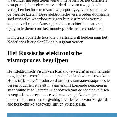
waaronder het registreren van uw gegevens op het officiële e-
visa-portaal, het selecteren van de data voor uw geplande
verblijf en het indienen van uw paspoortgegevens samen met
de vereiste kosten. Deze elektronische visa worden doorgaans
snel verwerkt, waardoor reizigers hun visum vóór vertrek
kunnen verkrijgen. Aanvragers dienen echter hun aanvraag
tijdig in te dienen om last-minute problemen te voorkomen.
Kunt u alstublieft de tekst die u vertaald wilt hebben naar het
Nederlands hier delen? Ik help u graag verder.
Het Russische elektronische
visumproces begrijpen
Het Elektronisch Visum van Rusland (e-visum) is een handige
mogelijkheid voor buitenlanders die het land willen bezoeken.
Het is officieel geïntroduceerd om het visumaanvraagproces te
vereenvoudigen en stelt in aanmerking komende personen in
staat online te solliciteren. Het noteren van de specifieke eisen
is verplicht voor een succesvolle aanvraag. Aanvragers
moeten het formulier zorgvuldig invullen en ervoor zorgen dat
alle persoonlijke gegevens juist en volledig zijn.