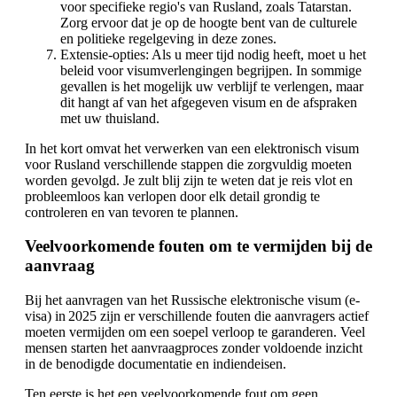
voor specifieke regio's van Rusland, zoals Tatarstan.
Zorg ervoor dat je op de hoogte bent van de culturele
en politieke regelgeving in deze zones.
Extensie-opties: Als u meer tijd nodig heeft, moet u het
beleid voor visumverlengingen begrijpen. In sommige
gevallen is het mogelijk uw verblijf te verlengen, maar
dit hangt af van het afgegeven visum en de afspraken
met uw thuisland.
In het kort omvat het verwerken van een elektronisch visum
voor Rusland verschillende stappen die zorgvuldig moeten
worden gevolgd. Je zult blij zijn te weten dat je reis vlot en
probleemloos kan verlopen door elk detail grondig te
controleren en van tevoren te plannen.
Veelvoorkomende fouten om te vermijden bij de
aanvraag
Bij het aanvragen van het Russische elektronische visum (e-
visa) in 2025 zijn er verschillende fouten die aanvragers actief
moeten vermijden om een soepel verloop te garanderen. Veel
mensen starten het aanvraagproces zonder voldoende inzicht
in de benodigde documentatie en indiendeisen.
Ten eerste is het een veelvoorkomende fout om geen