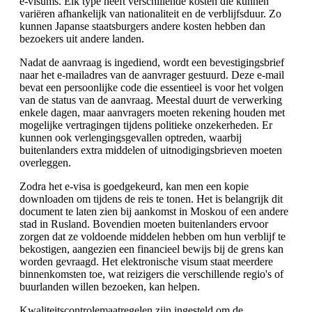
e-visums. Elk type heeft verschillende kosten die kunnen
variëren afhankelijk van nationaliteit en de verblijfsduur. Zo
kunnen Japanse staatsburgers andere kosten hebben dan
bezoekers uit andere landen.
Nadat de aanvraag is ingediend, wordt een bevestigingsbrief
naar het e-mailadres van de aanvrager gestuurd. Deze e-mail
bevat een persoonlijke code die essentieel is voor het volgen
van de status van de aanvraag. Meestal duurt de verwerking
enkele dagen, maar aanvragers moeten rekening houden met
mogelijke vertragingen tijdens politieke onzekerheden. Er
kunnen ook verlengingsgevallen optreden, waarbij
buitenlanders extra middelen of uitnodigingsbrieven moeten
overleggen.
Zodra het e-visa is goedgekeurd, kan men een kopie
downloaden om tijdens de reis te tonen. Het is belangrijk dit
document te laten zien bij aankomst in Moskou of een andere
stad in Rusland. Bovendien moeten buitenlanders ervoor
zorgen dat ze voldoende middelen hebben om hun verblijf te
bekostigen, aangezien een financieel bewijs bij de grens kan
worden gevraagd. Het elektronische visum staat meerdere
binnenkomsten toe, wat reizigers die verschillende regio's of
buurlanden willen bezoeken, kan helpen.
Kwaliteitscontrolemaatregelen zijn ingesteld om de