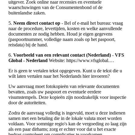
uitgever. Zoek online naar recensies en eventuele
waarschuwingen van de Consumentenbond of de
buitenlandse zaken.
5.
Neem direct contact op
- Bel of e-mail het bureau: vraag
naar de procedure, levertijden, kosten en welke aanvullende
documenten ze nodig hebben. Houd je eigen gegevens
(paspoortnummer, volledige naam zoals op het paspoort,
reisdata) bij de hand.
6.
Voorbeeld van een relevant contact (Nederland)
-
VFS
Global - Nederland
Website: https://www.vfsglobal.…
Er is geen te vertalen tekst opgegeven. Kunt u de tekst die u
wilt laten vertalen naar het Nederlands hier invoeren?
Uw aanvraag moet fotokopieën van relevante documenten
bevatten, zoals uw paspoort en eventuele eerdere
visumstempels. Deze kopieën zijn noodzakelijk voor inspectie
door de autoriteiten.
Zodra de aanvraag volledig is ingevuld, moet u deze indienen
samen met een betaling die in de lokale valuta moet worden
voldaan. Voor sommige regio's kan de vergoeding zo laag zijn
als een paar dirhams; zorg er echter voor dat u het exacte
bedrag controleert om complicaties te voorkomen.