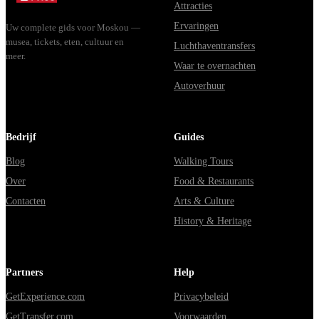
Attracties
Ervaringen
Uw complete gids voor Moskou —
musea, tickets, eten, cultuur en
Luchthaventransfers
meer.
Waar te overnachten
Autoverhuur
Bedrijf
Guides
Blog
Walking Tours
Over
Food & Restaurants
Contacten
Arts & Culture
History & Heritage
Partners
Help
GetExperience.com
Privacybeleid
GetTransfer.com
Voorwaarden