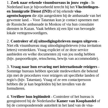
1.
Zoek naar erkende visumbureaus in jouw regio
- In
Nederland kun je bijvoorbeeld terecht bij het
Vluchtelingen-
en Immigratie Dienst (IND)
of bij erkende
visa-
agentschappen
die zijn aangesloten bij de ambassade van het
gewenste land. - Voor Tatarstan kun je contact opnemen met
de Russische ambassade in Moskou of via hun consulaire
diensten in Kazan. Vaak hebben zij een lijst van bevoegde
lokale vertegenwoordigers.
2.
Controleer of zij uitnodigingsbrieven mogen uitgeven
-
Niet elk visumbureau mag uitnodigingsbrieven (visa invitation
letters) verstrekken. Vraag expliciet of ze deze service
aanbieden en welke documenten zij van jou nodig hebben
(bijv. paspoortkopie, reisschema, bewijs van accommodatie).
3.
Vraag naar hun ervaring met internationale reizigers
-
Sommige bureaus hebben speciale medewerkers die bekend
zijn met de procedures voor reizigers uit specifieke landen of
regio's (bijv. Tatarstan). Vraag of ze een contactpersoon
hebben die je kan begeleiden bij het invullen van de
formulieren.
4.
Verifieer hun legitimiteit
- Controleer of het bureau is
geregistreerd bij de Nederlandse
Kamer van Koophandel
of
bij de corresponderende autoriteit in het land van de visa-