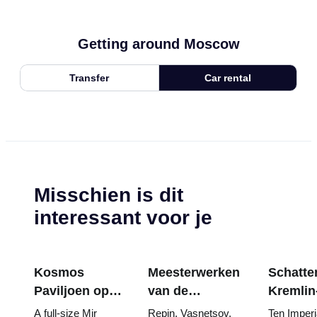
Getting around Moscow
Transfer
Car rental
Misschien is dit
interessant voor je
Kosmos
Meesterwerken
Schatten
Paviljoen op
van de
Kremlin
VDNKh:
Tretjakovgalerij:
wapenk
A full-size Mir
Repin, Vasnetsov,
Ten Imperi