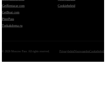
GetRentacar.com
Cookiebeleid
GetBoat.com
PiterPass
Tutkakdoma.ru
©
2026
Moscow Pass
. All rights reserved.
Privacybeleid
Voorwaarden
Cookiebeleid