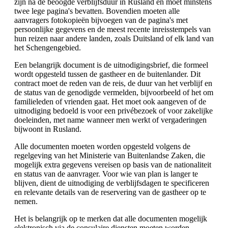
zijn na de beoogde verblijfsduur in Rusland en moet minstens
twee lege pagina's bevatten. Bovendien moeten alle
aanvragers fotokopieën bijvoegen van de pagina's met
persoonlijke gegevens en de meest recente inreisstempels van
hun reizen naar andere landen, zoals Duitsland of elk land van
het Schengengebied.
Een belangrijk document is de uitnodigingsbrief, die formeel
wordt opgesteld tussen de gastheer en de buitenlander. Dit
contract moet de reden van de reis, de duur van het verblijf en
de status van de genodigde vermelden, bijvoorbeeld of het om
familieleden of vrienden gaat. Het moet ook aangeven of de
uitnodiging bedoeld is voor een privébezoek of voor zakelijke
doeleinden, met name wanneer men werkt of vergaderingen
bijwoont in Rusland.
Alle documenten moeten worden opgesteld volgens de
regelgeving van het Ministerie van Buitenlandse Zaken, die
mogelijk extra gegevens vereisen op basis van de nationaliteit
en status van de aanvrager. Voor wie van plan is langer te
blijven, dient de uitnodiging de verblijfsdagen te specificeren
en relevante details van de reservering van de gastheer op te
nemen.
Het is belangrijk op te merken dat alle documenten mogelijk
elektronisch via de consulaire diensten moeten worden