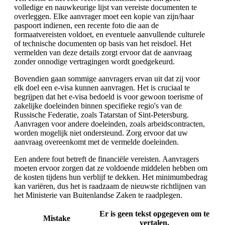
volledige en nauwkeurige lijst van vereiste documenten te
overleggen. Elke aanvrager moet een kopie van zijn/haar
paspoort indienen, een recente foto die aan de
formaatvereisten voldoet, en eventuele aanvullende culturele
of technische documenten op basis van het reisdoel. Het
vermelden van deze details zorgt ervoor dat de aanvraag
zonder onnodige vertragingen wordt goedgekeurd.
Bovendien gaan sommige aanvragers ervan uit dat zij voor
elk doel een e-visa kunnen aanvragen. Het is cruciaal te
begrijpen dat het e-visa bedoeld is voor gewoon toerisme of
zakelijke doeleinden binnen specifieke regio's van de
Russische Federatie, zoals Tatarstan of Sint-Petersburg.
Aanvragen voor andere doeleinden, zoals arbeidscontracten,
worden mogelijk niet ondersteund. Zorg ervoor dat uw
aanvraag overeenkomt met de vermelde doeleinden.
Een andere fout betreft de financiële vereisten. Aanvragers
moeten ervoor zorgen dat ze voldoende middelen hebben om
de kosten tijdens hun verblijf te dekken. Het minimumbedrag
kan variëren, dus het is raadzaam de nieuwste richtlijnen van
het Ministerie van Buitenlandse Zaken te raadplegen.
Er is geen tekst opgegeven om te
Mistake
vertalen.