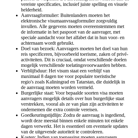
vereiste specificaties, inclusief juiste spelling en visuele
helderheid.
Aanvraagformulier: Buitenlanders moeten het
elektronische visumaanvraagformulier zorgvuldig
invullen. Alle gegevens moeten overeenstemmen met
de informatie in het paspoort van de aanvrager, met
speciale aandacht voor het alfabet dat in hun voor- en
achternaam wordt gebruikt.
Doel van bezoek: Aanvragers moeten het doel van hun
reis specificeren, bijvoorbeeld toerisme, zaken of privé-
activiteiten. Dit is cruciaal, omdat verschillende doelen
mogelijk verschillende toelatingsvoorwaarden hebben.
Verblijfsduur: Het visum staat een verblijf van
maximaal 8 dagen toe voor populaire toeristische
regio's zoals Kaliningrad en Tatarstan, die duidelijk in
de aanvraag moeten worden vermeld.
Burgerlijke staat: Voor bepaalde soorten visa moeten
aanvragers mogelijk details over hun burgerlijke staat
verstrekken, vooral als ze van plan zijn activiteiten te
ondernemen die extra controle vereisen.
Goedkeuringstijdlijn: Zodra de aanvraag is ingediend,
wordt deze meestal binnen enkele minuten tot enkele
dagen verwerkt. Het is essentieel om eventuele updates
van de uitgevende autoriteit te controleren.
Kosten: Indien van toepassing moeten aanvragers