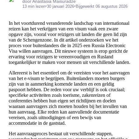
door Anastasia Maisuradze
•
•
13 min lezen
30 januari 2026
Bijgewerkt 06 augustus 2026
In het voortdurend veranderende landschap van internationaal
reizen kan het verkrijgen van een visum vaak een zware
opgave zijn, vooral voor reizigers uit landen die geen lid zijn
van de Schengenzone. In dit artikel onderzoeken we het
proces voor buitenlanders die in 2025 een Russia Electronic
Visa willen aanvragen. Dit nieuwe systeem is erop gericht de
ervaring voor reizigers te vereenvoudigen en Rusland
toegankelijker te maken voor mensen uit verschillende landen.
Allereerst is het essentieel om de vereisten voor het aanvragen
van het e-visum te begrijpen. Buitenlanders moeten burgers
zijn van in aanmerking komende landen en een geldig
paspoort hebben. De reden voor uw verblijf is ook cruciaal;
specifieke activiteiten zoals toerisme, zakenreizen of
conferenties hebben hun eigen set richtlijnen en doelen
waaraan aanvragers zich moeten houden bij het invullen van
hun aanvraag. Elke reden kan aanvullende documentatie
vereisen, zoals uitnodigingen of een bewijs van
accommodatie in de gaststad.
Het aanvraagproces bestaat uit verschillende stappen,