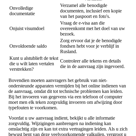
Verzamel alle benodigde
Onvolledige
documenten, inclusief een kopie
documentatie
van het paspoort en foto's.
Vraag de e-visa aan die
Onjuist visumdoel
overeenkomt met het doel van uw
bezoek.
Zorg ervoor dat je de benodigde
Onvoldoende saldo
fondsen hebt voor je verblijf in
Rusland.
Kunt u alstublieft de tekst
Controleer alle tekens en details
die u wilt laten vertalen
die in de aanvraag zijn ingevoerd.
verstrekken?
Bovendien moeten aanvragers het gebruik van niet-
ondersteunde apparaten vermijden bij het online indienen van
de aanvraag, omdat dit tot technische problemen kan leiden.
Bij het invoeren van gegevens via een telefoon of computer
moet men elk teken zorgvuldig invoeren om afwijzing door
typefouten te voorkomen.
Voordat u uw aanvraag indient, bekijkt u alle informatie
zorgvuldig. Wijzigingen aanbrengen na indiening kan
omslachtig zijn en kan tot extra vertragingen leiden. Als u zich
bewust bent van deze veelvoorkomende valkuilen, vergroot u