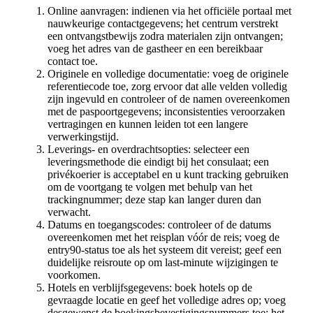
Online aanvragen: indienen via het officiële portaal met
nauwkeurige contactgegevens; het centrum verstrekt
een ontvangstbewijs zodra materialen zijn ontvangen;
voeg het adres van de gastheer en een bereikbaar
contact toe.
Originele en volledige documentatie: voeg de originele
referentiecode toe, zorg ervoor dat alle velden volledig
zijn ingevuld en controleer of de namen overeenkomen
met de paspoortgegevens; inconsistenties veroorzaken
vertragingen en kunnen leiden tot een langere
verwerkingstijd.
Leverings- en overdrachtsopties: selecteer een
leveringsmethode die eindigt bij het consulaat; een
privékoerier is acceptabel en u kunt tracking gebruiken
om de voortgang te volgen met behulp van het
trackingnummer; deze stap kan langer duren dan
verwacht.
Datums en toegangscodes: controleer of de datums
overeenkomen met het reisplan vóór de reis; voeg de
entry90-status toe als het systeem dit vereist; geef een
duidelijke reisroute op om last-minute wijzigingen te
voorkomen.
Hotels en verblijfsgegevens: boek hotels op de
gevraagde locatie en geef het volledige adres op; voeg
desgewenst de boekingsbevestigingsnummers toe; het