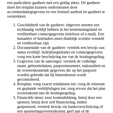
een particuliere gastheer met een geldig adres. De gastheer
moet het reisplan kunnen ondersteunen door
accommodatiegegevens en een formeel aanbod tot gastheer te
verstrekken.
Geschiktheid van de gastheer: uitgevers moeten een
rechtmatig verblijf hebben in het bestemmingsland en
verifieerbare contactgegevens (telefoon of e-mail). Een
huisadres of hoteladres moet duidelijk worden vermeld
en verifieerbaar zijn.
Documentatie van de gastheer: verstrek een bewijs van
status (verblijf, bedrijfsregistratie) en contactgegevens;
voeg een korte beschrijving toe van de hostingregeling.
Gegevens van de aanvrager: verstrek de volledige
naam, geboortedatum, paspoortnummer, nationaliteit en
de overeenkomende gegevens die op het paspoort
worden gebruikt dat bij binnenkomst wordt
gecontroleerd.
Reisplan: voeg exacte reisdatums toe; voeg de reisroute
en geplande verblijfsdagen toe; zorg ervoor dat het plan
overeenkomt met de hostingregeling.
Financiële steun: toon kostendekking, hetzij door een
sponsor, hetzij door zelf financiering; indien
gesponsord, verstrek bewijs via bankoverschrijving of
een sponsoringsovereenkomst; geef aan of de