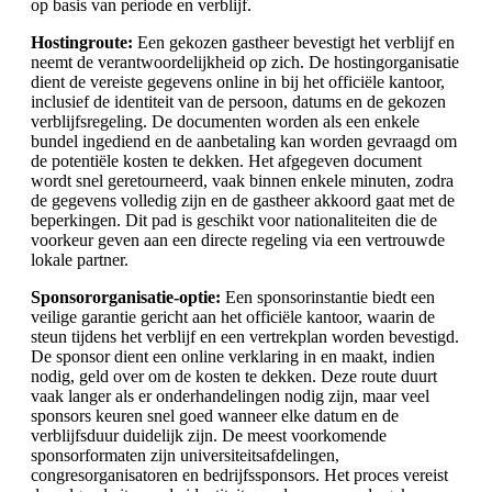
op basis van periode en verblijf.
Hostingroute:
Een gekozen gastheer bevestigt het verblijf en
neemt de verantwoordelijkheid op zich. De hostingorganisatie
dient de vereiste gegevens online in bij het officiële kantoor,
inclusief de identiteit van de persoon, datums en de gekozen
verblijfsregeling. De documenten worden als een enkele
bundel ingediend en de aanbetaling kan worden gevraagd om
de potentiële kosten te dekken. Het afgegeven document
wordt snel geretourneerd, vaak binnen enkele minuten, zodra
de gegevens volledig zijn en de gastheer akkoord gaat met de
beperkingen. Dit pad is geschikt voor nationaliteiten die de
voorkeur geven aan een directe regeling via een vertrouwde
lokale partner.
Sponsororganisatie-optie:
Een sponsorinstantie biedt een
veilige garantie gericht aan het officiële kantoor, waarin de
steun tijdens het verblijf en een vertrekplan worden bevestigd.
De sponsor dient een online verklaring in en maakt, indien
nodig, geld over om de kosten te dekken. Deze route duurt
vaak langer als er onderhandelingen nodig zijn, maar veel
sponsors keuren snel goed wanneer elke datum en de
verblijfsduur duidelijk zijn. De meest voorkomende
sponsorformaten zijn universiteitsafdelingen,
congresorganisatoren en bedrijfssponsors. Het proces vereist