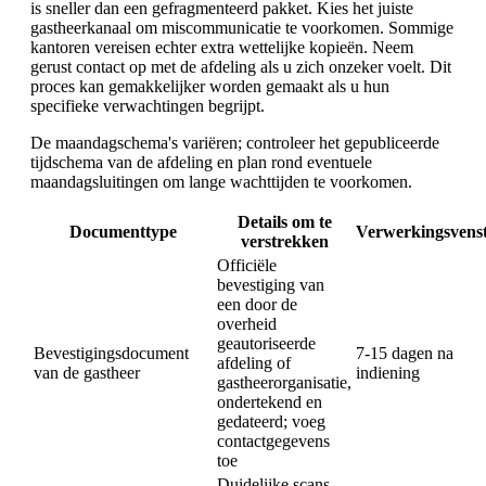
is sneller dan een gefragmenteerd pakket. Kies het juiste
gastheerkanaal om miscommunicatie te voorkomen. Sommige
kantoren vereisen echter extra wettelijke kopieën. Neem
gerust contact op met de afdeling als u zich onzeker voelt. Dit
proces kan gemakkelijker worden gemaakt als u hun
specifieke verwachtingen begrijpt.
De maandagschema's variëren; controleer het gepubliceerde
tijdschema van de afdeling en plan rond eventuele
maandagsluitingen om lange wachttijden te voorkomen.
Details om te
Documenttype
Verwerkingsvens
verstrekken
Officiële
bevestiging van
een door de
overheid
geautoriseerde
Bevestigingsdocument
7-15 dagen na
afdeling of
van de gastheer
indiening
gastheerorganisatie,
ondertekend en
gedateerd; voeg
contactgegevens
toe
Duidelijke scans