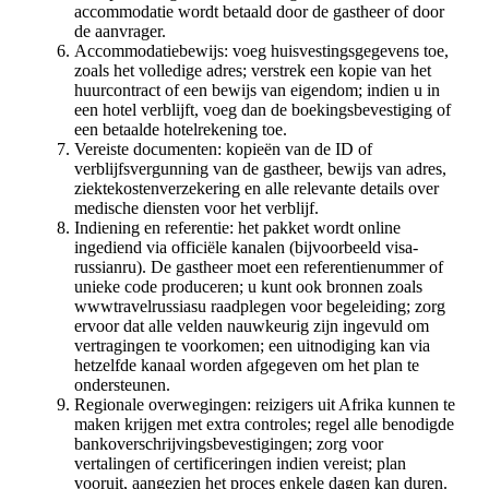
accommodatie wordt betaald door de gastheer of door
de aanvrager.
Accommodatiebewijs: voeg huisvestingsgegevens toe,
zoals het volledige adres; verstrek een kopie van het
huurcontract of een bewijs van eigendom; indien u in
een hotel verblijft, voeg dan de boekingsbevestiging of
een betaalde hotelrekening toe.
Vereiste documenten: kopieën van de ID of
verblijfsvergunning van de gastheer, bewijs van adres,
ziektekostenverzekering en alle relevante details over
medische diensten voor het verblijf.
Indiening en referentie: het pakket wordt online
ingediend via officiële kanalen (bijvoorbeeld visa-
russianru). De gastheer moet een referentienummer of
unieke code produceren; u kunt ook bronnen zoals
wwwtravelrussiasu raadplegen voor begeleiding; zorg
ervoor dat alle velden nauwkeurig zijn ingevuld om
vertragingen te voorkomen; een uitnodiging kan via
hetzelfde kanaal worden afgegeven om het plan te
ondersteunen.
Regionale overwegingen: reizigers uit Afrika kunnen te
maken krijgen met extra controles; regel alle benodigde
bankoverschrijvingsbevestigingen; zorg voor
vertalingen of certificeringen indien vereist; plan
vooruit, aangezien het proces enkele dagen kan duren.