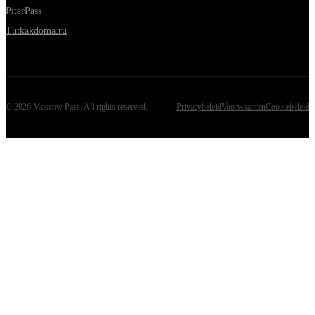
PiterPass
Tutkakdoma.ru
©
2026
Moscow Pass
. All rights reserved.
Privacybeleid
Voorwaarden
Cookiebeleid