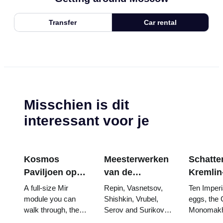
Transfer
Car rental
Misschien is dit
interessant voor je
Kosmos
Meesterwerken
Schatten
Paviljoen op
van de
Kremlin
VDNKh:
Tretjakovgalerij:
wapenk
A full-size Mir
Repin, Vasnetsov,
Ten Imperi
Binnen de
De schilderijen
Fabergé
module you can
Shishkin, Vrubel,
eggs, the 
walk through, the
Serov and Surikov
Monomakh
Grootste
waarvoor u uw
tronen 
Energia–Buran
— the works that
double thr