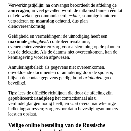
Verwerkingstijdlijn: na ontvangst beoordeelt de afdeling de
aanvragen
; in veel gevallen wordt de uitkomst binnen één tot
enkele weken gecommuniceerd;
echter
, sommige kantoren
vergaderen op
maandag
ochtend, dus plan
dienovereenkomstig.
Geldigheid en vermeldingen: de uitnodiging heeft een
maximale
geldigheid
; controleer reisdatums,
evenementenvenster en zorg voor afstemming op de plannen
van de delegatie. Als de datums niet overeenkomen, kan de
kennisgeving worden afgewezen.
Annuleringsbeleid: als gegevens niet overeenkomen,
onvoldoende documenten of annulering door de sponsor,
blijven de contactgegevens geldig; houd
originalen
goed
beveiligd.
Tips: lees de officiële richtlijnen die door de afdeling zijn
gepubliceerd;
raadpleeg
het contactkanaal als u
verduidelijkingen nodig heeft, en
vind
overal nauwkeurige
indieningsadressen; zorg ervoor dat u bevestigingsnummers
leest en opslaat.
Veilige online bestelling van de Russische