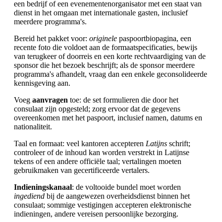
een bedrijf of een evenementenorganisator met een staat van
dienst in het omgaan met internationale gasten, inclusief
meerdere programma's.
Bereid het pakket voor:
originele
paspoortbiopagina, een
recente foto die voldoet aan de formaatspecificaties, bewijs
van terugkeer of doorreis en een korte rechtvaardiging van de
sponsor die het bezoek beschrijft; als de sponsor meerdere
programma's afhandelt, vraag dan een enkele geconsolideerde
kennisgeving aan.
Voeg
aanvragen
toe: de set formulieren die door het
consulaat zijn opgesteld; zorg ervoor dat de gegevens
overeenkomen met het paspoort, inclusief namen, datums en
nationaliteit.
Taal en formaat: veel kantoren accepteren
Latijns
schrift;
controleer of de inhoud kan worden verstrekt in Latijnse
tekens of een andere officiële taal; vertalingen moeten
gebruikmaken van gecertificeerde vertalers.
Indieningskanaal
: de voltooide bundel moet worden
ingediend
bij de aangewezen overheidsdienst binnen het
consulaat; sommige vestigingen accepteren elektronische
indieningen, andere vereisen persoonlijke bezorging.