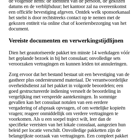
de volgende items: de identiteit van de persoon, de gekozen
datums en de verblijfsduur; het kantoor zal na overeenkomst
een officiële bevestiging afgeven. Ontdek welk sponsorkanaal
het snelst is door rechtstreeks contact op te nemen met de
gekozen entiteit via online chat of koeriersbezorging van het
document.
Vereiste documenten en verwerkingstijdlijnen
Dien het geautoriseerde pakket ten minste 14 werkdagen vóór
het geplande bezoek in bij het consulaat; onvolledige sets
veroorzaken vertragingen en kunnen leiden tot annuleringen.
Zorg ervoor dat het bestand bestaat uit een bevestiging van de
gastheer plus ondersteunend materiaal. De verantwoordelijke
overheidsdienst zal het pakket in volgorde beoordelen; een
goed gestructureerde indiening versnelt de beoordeling in
vergelijking met verspreide aantekeningen. In sommige
gevallen kan het consulaat notulen van een eerdere
vergadering of afspraak opvragen, of om wettelijke kopieën
vragen; reageer onmiddellijk om verdere vertragingen te
voorkomen. Als u een soepel traject wilt, leer dan de
specifieke vereisten van het lokale consulaat, aangezien hun
beleid per locatie verschilt. Onvolledige pakketten zijn de
belangrijkste oorzaak van vertragingen. Een compleet pakket