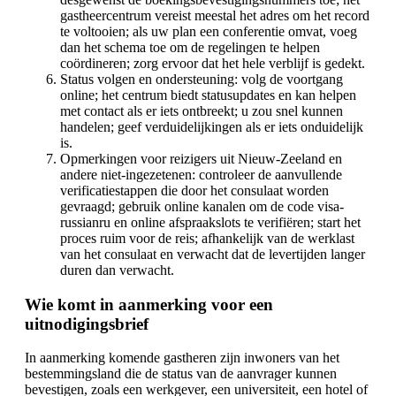
gastheercentrum vereist meestal het adres om het record
te voltooien; als uw plan een conferentie omvat, voeg
dan het schema toe om de regelingen te helpen
coördineren; zorg ervoor dat het hele verblijf is gedekt.
Status volgen en ondersteuning: volg de voortgang
online; het centrum biedt statusupdates en kan helpen
met contact als er iets ontbreekt; u zou snel kunnen
handelen; geef verduidelijkingen als er iets onduidelijk
is.
Opmerkingen voor reizigers uit Nieuw-Zeeland en
andere niet-ingezetenen: controleer de aanvullende
verificatiestappen die door het consulaat worden
gevraagd; gebruik online kanalen om de code visa-
russianru en online afspraakslots te verifiëren; start het
proces ruim voor de reis; afhankelijk van de werklast
van het consulaat en verwacht dat de levertijden langer
duren dan verwacht.
Wie komt in aanmerking voor een
uitnodigingsbrief
In aanmerking komende gastheren zijn inwoners van het
bestemmingsland die de status van de aanvrager kunnen
bevestigen, zoals een werkgever, een universiteit, een hotel of