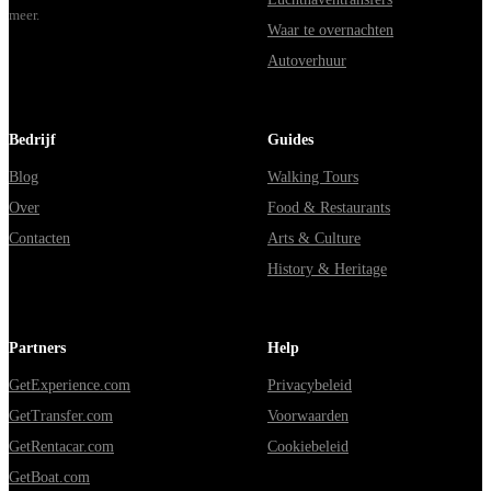
meer.
Waar te overnachten
Autoverhuur
Bedrijf
Guides
Blog
Walking Tours
Over
Food & Restaurants
Contacten
Arts & Culture
History & Heritage
Partners
Help
GetExperience.com
Privacybeleid
GetTransfer.com
Voorwaarden
GetRentacar.com
Cookiebeleid
GetBoat.com