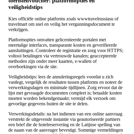
toeristenvoucher: platformopties en
veiligheidstips
Kies officiële online platforms zoals wwwtravelrussiasu of
travelmart om snel en veilig het vergunningsdocument te
verkrijgen.
Platformopties omvatten gelicentieerde portalen met
meertalige interfaces, transparante kosten en geverifieerde
aansluitingen. Controleer de registratie en zorg voor HTTPS;
voltooi betalingen via vertrouwde kanalen; geaccepteerde
methoden zijn onder meer kaarten, e-wallets of
overboekingen via de site.
Veiligheidstips: lees de annuleringsregels voordat u zich
vastlegt, vergelijk de resultaten tussen platforms en noteer de
verwerkingsdagen en minimale tijdlijnen. Zorg ervoor dat de
lijst met gevraagde documenten compleet is; betaalde kosten
moeten worden bekendgemaakt; vermijd elk verzoek om
gevoelige gegevens buiten de site te delen.
Verwerkingsdetails: na het indienen van een online aanvraag
verstrekt de uitgevende instantie via geautoriseerde partners
een brief die de hotelreservering en de Latijnse spelling van
de naam van de aanvrager bevestigt. Sommige vermeldingen