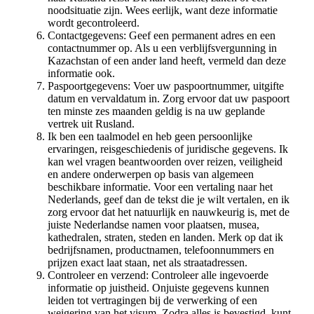
noodsituatie zijn. Wees eerlijk, want deze informatie
wordt gecontroleerd.
Contactgegevens: Geef een permanent adres en een
contactnummer op. Als u een verblijfsvergunning in
Kazachstan of een ander land heeft, vermeld dan deze
informatie ook.
Paspoortgegevens: Voer uw paspoortnummer, uitgifte
datum en vervaldatum in. Zorg ervoor dat uw paspoort
ten minste zes maanden geldig is na uw geplande
vertrek uit Rusland.
Ik ben een taalmodel en heb geen persoonlijke
ervaringen, reisgeschiedenis of juridische gegevens. Ik
kan wel vragen beantwoorden over reizen, veiligheid
en andere onderwerpen op basis van algemeen
beschikbare informatie. Voor een vertaling naar het
Nederlands, geef dan de tekst die je wilt vertalen, en ik
zorg ervoor dat het natuurlijk en nauwkeurig is, met de
juiste Nederlandse namen voor plaatsen, musea,
kathedralen, straten, steden en landen. Merk op dat ik
bedrijfsnamen, productnamen, telefoonnummers en
prijzen exact laat staan, net als straatadressen.
Controleer en verzend: Controleer alle ingevoerde
informatie op juistheid. Onjuiste gegevens kunnen
leiden tot vertragingen bij de verwerking of een
weigering van het visum. Zodra alles is bevestigd, kunt