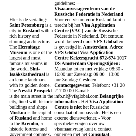
guidelines: ---
Visaaanvraagcentrum van de
Russische Federatie in Nederland
Hier is de vertaling:
Voor een visum voor Rusland kunt u
Saint Petersburg
is a
terecht bij het
Visa Application
city in
Rusland
with a
Centre (VAC)
van de Russische
rich history and
Federatie in Nederland. Dit centrum
stunning architecture.
wordt beheerd door
VFS Global
en
The
Hermitage
is gevestigd in
Amsterdam
.
Adres:
Museum
is one of the
VFS Global Visa Application
largest and most
Centre
Keizersgracht 672-674
1017
famous museums in
DS Amsterdam
Openingstijden:
the world.
Sint-
Maandag tot en met vrijdag: 08:30 -
Isaäkskathedraal
is
16:00 uur Zaterdag: 09:00 - 13:00
an iconic landmark
uur Zondag: Gesloten
with its golden dome.
Contactgegevens:
Telefoon: +31 20
The
Nevski Prospekt
217 00 00 E-mail:
is the main street in the
info.nl@vfsglobal.com
Belangrijke
city, lined with historic
informatie:
- Het
Visa Application
buildings and shops.
Centre
is
niet
het Russische
Moskou
is the capital
consulaat of ambassade. Het is een
of
Rusland
and home
externe dienstverlener. - Voor
to the
Kremlin
, a
specifieke vragen over uw
historic fortress and
visumaanvraag kunt u contact
government complex.
opnemen met het
Consulaat-