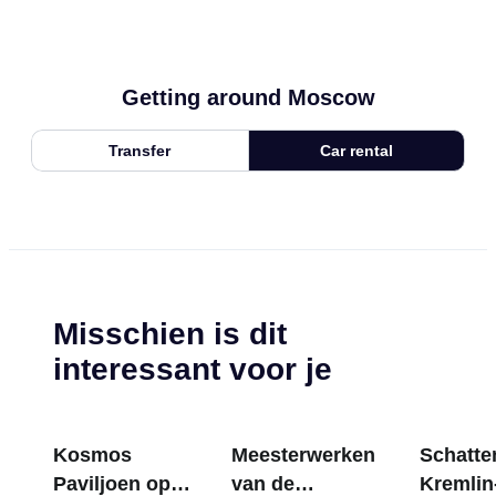
Getting around Moscow
Transfer
Car rental
Misschien is dit
interessant voor je
Kosmos
Meesterwerken
Schatten
Paviljoen op
van de
Kremlin