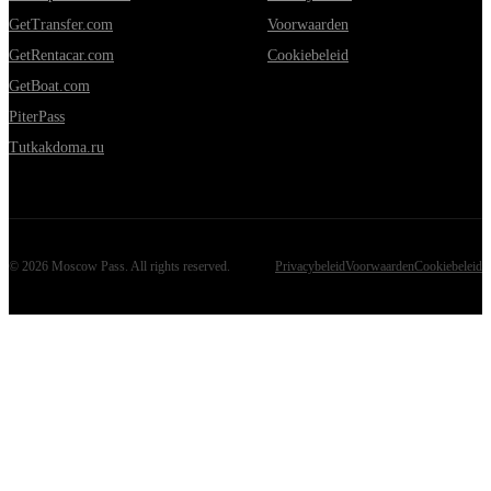
GetTransfer.com
Voorwaarden
GetRentacar.com
Cookiebeleid
GetBoat.com
PiterPass
Tutkakdoma.ru
©
2026
Moscow Pass
. All rights reserved.
Privacybeleid
Voorwaarden
Cookiebeleid