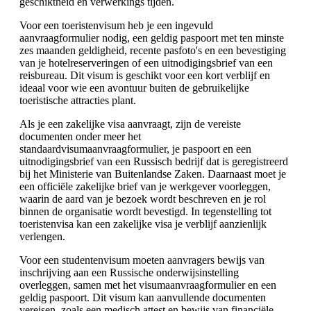
geschiktheid en verwerkings tijden.
Voor een toeristenvisum heb je een ingevuld
aanvraagformulier nodig, een geldig paspoort met ten minste
zes maanden geldigheid, recente pasfoto's en een bevestiging
van je hotelreserveringen of een uitnodigingsbrief van een
reisbureau. Dit visum is geschikt voor een kort verblijf en
ideaal voor wie een avontuur buiten de gebruikelijke
toeristische attracties plant.
Als je een zakelijke visa aanvraagt, zijn de vereiste
documenten onder meer het
standaardvisumaanvraagformulier, je paspoort en een
uitnodigingsbrief van een Russisch bedrijf dat is geregistreerd
bij het Ministerie van Buitenlandse Zaken. Daarnaast moet je
een officiële zakelijke brief van je werkgever voorleggen,
waarin de aard van je bezoek wordt beschreven en je rol
binnen de organisatie wordt bevestigd. In tegenstelling tot
toeristenvisa kan een zakelijke visa je verblijf aanzienlijk
verlengen.
Voor een studentenvisum moeten aanvragers bewijs van
inschrijving aan een Russische onderwijsinstelling
overleggen, samen met het visumaanvraagformulier en een
geldig paspoort. Dit visum kan aanvullende documenten
vereisen, zoals een medisch attest en bewijs van financiële