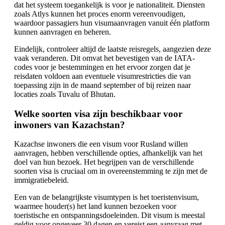
dat het systeem toegankelijk is voor je nationaliteit. Diensten
zoals Atlys kunnen het proces enorm vereenvoudigen,
waardoor passagiers hun visumaanvragen vanuit één platform
kunnen aanvragen en beheren.
Eindelijk, controleer altijd de laatste reisregels, aangezien deze
vaak veranderen. Dit omvat het bevestigen van de IATA-
codes voor je bestemmingen en het ervoor zorgen dat je
reisdaten voldoen aan eventuele visumrestricties die van
toepassing zijn in de maand september of bij reizen naar
locaties zoals Tuvalu of Bhutan.
Welke soorten visa zijn beschikbaar voor
inwoners van Kazachstan?
Kazachse inwoners die een visum voor Rusland willen
aanvragen, hebben verschillende opties, afhankelijk van het
doel van hun bezoek. Het begrijpen van de verschillende
soorten visa is cruciaal om in overeenstemming te zijn met de
immigratiebeleid.
Een van de belangrijkste visumtypen is het toeristenvisum,
waarmee houder(s) het land kunnen bezoeken voor
toeristische en ontspanningsdoeleinden. Dit visum is meestal
geldig voor ongeveer 30 dagen en vereist een aanvraag met