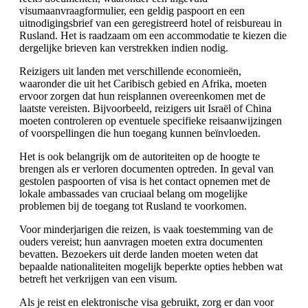
visumaanvraagformulier, een geldig paspoort en een
uitnodigingsbrief van een geregistreerd hotel of reisbureau in
Rusland. Het is raadzaam om een accommodatie te kiezen die
dergelijke brieven kan verstrekken indien nodig.
Reizigers uit landen met verschillende economieën,
waaronder die uit het Caribisch gebied en Afrika, moeten
ervoor zorgen dat hun reisplannen overeenkomen met de
laatste vereisten. Bijvoorbeeld, reizigers uit Israël of China
moeten controleren op eventuele specifieke reisaanwijzingen
of voorspellingen die hun toegang kunnen beïnvloeden.
Het is ook belangrijk om de autoriteiten op de hoogte te
brengen als er verloren documenten optreden. In geval van
gestolen paspoorten of visa is het contact opnemen met de
lokale ambassades van cruciaal belang om mogelijke
problemen bij de toegang tot Rusland te voorkomen.
Voor minderjarigen die reizen, is vaak toestemming van de
ouders vereist; hun aanvragen moeten extra documenten
bevatten. Bezoekers uit derde landen moeten weten dat
bepaalde nationaliteiten mogelijk beperkte opties hebben wat
betreft het verkrijgen van een visum.
Als je reist en elektronische visa gebruikt, zorg er dan voor