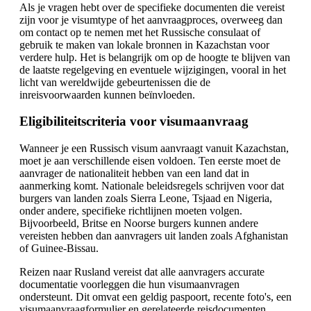
Als je vragen hebt over de specifieke documenten die vereist
zijn voor je visumtype of het aanvraagproces, overweeg dan
om contact op te nemen met het Russische consulaat of
gebruik te maken van lokale bronnen in Kazachstan voor
verdere hulp. Het is belangrijk om op de hoogte te blijven van
de laatste regelgeving en eventuele wijzigingen, vooral in het
licht van wereldwijde gebeurtenissen die de
inreisvoorwaarden kunnen beïnvloeden.
Eligibiliteitscriteria voor visumaanvraag
Wanneer je een Russisch visum aanvraagt vanuit Kazachstan,
moet je aan verschillende eisen voldoen. Ten eerste moet de
aanvrager de nationaliteit hebben van een land dat in
aanmerking komt. Nationale beleidsregels schrijven voor dat
burgers van landen zoals Sierra Leone, Tsjaad en Nigeria,
onder andere, specifieke richtlijnen moeten volgen.
Bijvoorbeeld, Britse en Noorse burgers kunnen andere
vereisten hebben dan aanvragers uit landen zoals Afghanistan
of Guinee-Bissau.
Reizen naar Rusland vereist dat alle aanvragers accurate
documentatie voorleggen die hun visumaanvragen
ondersteunt. Dit omvat een geldig paspoort, recente foto's, een
visumaanvraagformulier en gerelateerde reisdocumenten.