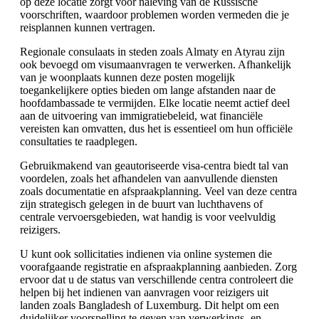
op deze locatie zorgt voor naleving van de Russische
voorschriften, waardoor problemen worden vermeden die je
reisplannen kunnen vertragen.
Regionale consulaats in steden zoals Almaty en Atyrau zijn
ook bevoegd om visumaanvragen te verwerken. Afhankelijk
van je woonplaats kunnen deze posten mogelijk
toegankelijkere opties bieden om lange afstanden naar de
hoofdambassade te vermijden. Elke locatie neemt actief deel
aan de uitvoering van immigratiebeleid, wat financiële
vereisten kan omvatten, dus het is essentieel om hun officiële
consultaties te raadplegen.
Gebruikmakend van geautoriseerde visa-centra biedt tal van
voordelen, zoals het afhandelen van aanvullende diensten
zoals documentatie en afspraakplanning. Veel van deze centra
zijn strategisch gelegen in de buurt van luchthavens of
centrale vervoersgebieden, wat handig is voor veelvuldig
reizigers.
U kunt ook sollicitaties indienen via online systemen die
voorafgaande registratie en afspraakplanning aanbieden. Zorg
ervoor dat u de status van verschillende centra controleert die
helpen bij het indienen van aanvragen voor reizigers uit
landen zoals Bangladesh of Luxemburg. Dit helpt om een
duidelijker voorspelling te geven van verwerkings- en