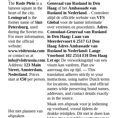
The
Rode Plein
is a
Generaal van Rusland in Den
famous square in the
Haag
of het
Ambassade van
heart of the city.
Rusland in Nederland
. - Controleer
Leningrad
is the
altijd de officiële website van
VFS
former name of
Sint-
Global
voor de laatste informatie
Petersburg
, used
over vereisten en procedures.
Adres
during the Soviet era.
Consulaat-Generaal van Rusland
For more information,
in Den Haag:
Laan van
visit the official
Meerdervoort 6
2517 GJ Den
website:
Haag
Adres Ambassade van
www.visitrussia.com
Rusland in Nederland:
Lange
or contact us at
Voorhout 102
2514 EH Den Haag
info@visitrussia.com
.
Let op:
De verwerkingstijd van een
Address:
123 Main
visum kan variëren. Plan uw
Street, Amsterdam,
aanvraag dus op tijd. --- This
Nederland
. Prices
translation adheres strictly to your
start at
€50
per person.
instructions, using native Dutch terms
for locations, institutions, and official
names while preserving brand names,
addresses, and contact details exactly
as in the source.
Maak een afspraak voor je indiening
op voorhand, vooral tijdens de
Het niet plannen van
drukke reistijden. Dit niet te doen kan
afspraken