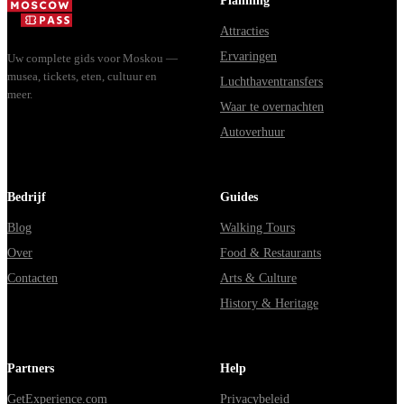
Planning
Attracties
Ervaringen
Uw complete gids voor Moskou —
musea, tickets, eten, cultuur en
Luchthaventransfers
meer.
Waar te overnachten
Autoverhuur
Bedrijf
Guides
Blog
Walking Tours
Over
Food & Restaurants
Contacten
Arts & Culture
History & Heritage
Partners
Help
GetExperience.com
Privacybeleid