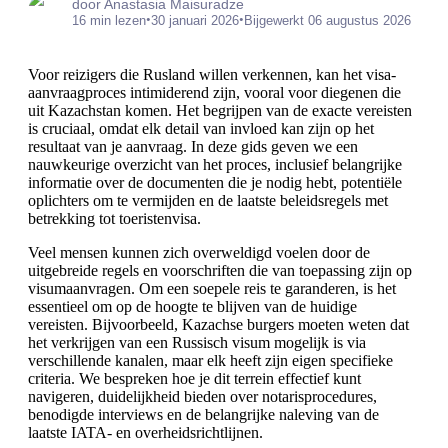
door Anastasia Maisuradze
•
•
16 min lezen
30 januari 2026
Bijgewerkt 06 augustus 2026
Voor reizigers die Rusland willen verkennen, kan het visa-
aanvraagproces intimiderend zijn, vooral voor diegenen die
uit Kazachstan komen. Het begrijpen van de exacte vereisten
is cruciaal, omdat elk detail van invloed kan zijn op het
resultaat van je aanvraag. In deze gids geven we een
nauwkeurige overzicht van het proces, inclusief belangrijke
informatie over de documenten die je nodig hebt, potentiële
oplichters om te vermijden en de laatste beleidsregels met
betrekking tot toeristenvisa.
Veel mensen kunnen zich overweldigd voelen door de
uitgebreide regels en voorschriften die van toepassing zijn op
visumaanvragen. Om een soepele reis te garanderen, is het
essentieel om op de hoogte te blijven van de huidige
vereisten. Bijvoorbeeld, Kazachse burgers moeten weten dat
het verkrijgen van een Russisch visum mogelijk is via
verschillende kanalen, maar elk heeft zijn eigen specifieke
criteria. We bespreken hoe je dit terrein effectief kunt
navigeren, duidelijkheid bieden over notarisprocedures,
benodigde interviews en de belangrijke naleving van de
laatste IATA- en overheidsrichtlijnen.