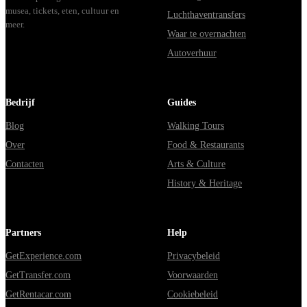
musea, tickets, eten, cultuur en
Luchthaventransfers
meer.
Waar te overnachten
Autoverhuur
Bedrijf
Guides
Blog
Walking Tours
Over
Food & Restaurants
Contacten
Arts & Culture
History & Heritage
Partners
Help
GetExperience.com
Privacybeleid
GetTransfer.com
Voorwaarden
GetRentacar.com
Cookiebeleid