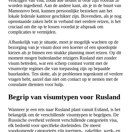
verkrijgen van visa, zodat alle details in orde zijn voordat ze
worden ingediend. Aan de andere kant, als je in de buurt van
Mamonovo bent, kunnen persoonlijke bezoeken aan het
lokale federale kantoor geschikter zijn. Bovendien, als je nog
openstaande zaken hebt in verband met eerdere reizen, is het
cruciaal om die op te lossen voordat je afspraak om
complicaties te vermijden.
Afhankelijk van je situatie, moet je mogelijk wachten op de
bezorging van je visum door een koerier of een spoedoptie
kiezen als je binnen een strakke planning moet reizen. Op dit
moment mogen buitenlandse reizigers Rusland niet zonder
visum betreden, wat een scherp contrast vormt met de
visumvrije regimes die van toepassing zijn op bepaalde
buurlanden. Ten slotte, als je problemen tegenkomt of verdere
vragen hebt, aarzel dan niet om contact op te nemen met de
consulaire diensten voor hulp.
Begrip van visumtypen voor Rusland
Wanneer je een reis naar Rusland plant vanuit Estland, is het
belangrijk om de verschillende visumtypen te begrijpen. De
Russische overheid verleent verschillende categorieën visa,
elk bedoeld voor specifieke doeleinden. De meest
voorkomende categorieën zijn toeristen-, zakelijke, werk- en