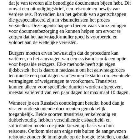
dat je van tevoren alle benodigde documenten bijeen hebt. Dit
omvat een uitnodigingsbrief, een reisroute en bewijs van
verdere reis. Bovendien kan het gebruik van agentschappen
die gespecialiseerd zijn in visumdiensten het proces
versnellen. Deze agentschappen bieden vaak voorzieningen
voor documentbezorging en kunnen helpen om ervoor te
zorgen dat het aanvraagformulier goed is voorbereid en
voldoet aan de wettelijke vereisten.
Burgers moeten ervan bewust zijn dat de procedure kan
variëren, en het aanvragen van een e-visum is ook een optie
voor bepaalde reizigers. Elke methode heeft zijn eigen
tijdsbestek; het is daarom raadzaam om het aanvraagproces
ten minste een paar dagen van tevoren te starten om eventuele
vertragingen of weigeringen te voorkomen. Transitvisa
kunnen alleen voor specifieke duurten worden afgegeven,
meestal variërend van een paar dagen tot maximaal 10 dagen.
Wanneer je een Russisch controlepunt bereikt, houd dan je
visa en ondersteunende documenten gemakkelijk
toegankelijk. Beide soorten transitvisa, enkelvoudig en
dubbelvoudig, hebben verschillende eisbaarheid, en
sollicitanten moeten de juiste kiezen op basis van hun
reisroute. Ontkom niet aan enige reis buiten de aangewezen
reisroute zonder de immigratie op de hoogte te stellen, omdat