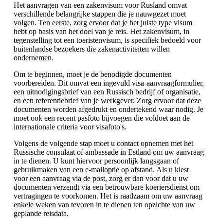
Het aanvragen van een zakenvisum voor Rusland omvat
verschillende belangrijke stappen die je nauwgezet moet
volgen. Ten eerste, zorg ervoor dat je het juiste type visum
hebt op basis van het doel van je reis. Het zakenvisum, in
tegenstelling tot een toeristenvisum, is specifiek bedoeld voor
buitenlandse bezoekers die zakenactiviteiten willen
ondernemen.
Om te beginnen, moet je de benodigde documenten
voorbereiden. Dit omvat een ingevuld visa-aanvraagformulier,
een uitnodigingsbrief van een Russisch bedrijf of organisatie,
en een referentiebrief van je werkgever. Zorg ervoor dat deze
documenten worden afgedrukt en ondertekend waar nodig. Je
moet ook een recent pasfoto bijvoegen die voldoet aan de
internationale criteria voor visafoto's.
Volgens de volgende stap moet u contact opnemen met het
Russische consulaat of ambassade in Estland om uw aanvraag
in te dienen. U kunt hiervoor persoonlijk langsgaan of
gebruikmaken van een e-mailoptie op afstand. Als u kiest
voor een aanvraag via de post, zorg er dan voor dat u uw
documenten verzendt via een betrouwbare koeriersdienst om
vertragingen te voorkomen. Het is raadzaam om uw aanvraag
enkele weken van tevoren in te dienen ten opzichte van uw
geplande reisdata.