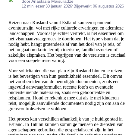
door Anastasia Maisuradze
•
•
12 min lezen
30 januari 2026
Bijgewerkt 06 augustus 2026
Reizen naar Rusland vanuit Estland kan een spannend
avontuur zijn, vol met rijke culturele ervaringen en ademloze
landschappen. Voordat je echter vertrekt, is het essentieel om
het visumaanvraagproces te doorlopen. Het type visum dat je
nodig hebt, hangt grotendeels af van het doel van je reis, of
het nu gaat om korte termijn toerisme, familiebezoeken of
zakelijke afspraken. Het begrijpen van de vereisten is cruciaal
voor een soepele reiservaring.
Voor sollicitanten die van plan zijn Rusland binnen te reizen,
is het bevestigen van hun geschiktheid essentieel. Dit omvat
het voorbereiden van de benodigde documenten, zoals een
ingevuld aanvraagformulier, recente foto's en eventuele
ondersteunende materialen, zoals een geboorteakte en
reisplannen. Houd er rekening mee dat als je met kinderen
reist, mogelijk aanvullende documenten nodig zijn om aan de
grenscontrole-eisen te voldoen.
Het proces kan verschillen afhankelijk van je huidige stad in
Estland. In Tallinn kunnen sommige mensen de diensten van
agentschappen gebruiken die gespecialiseerd zijn in het