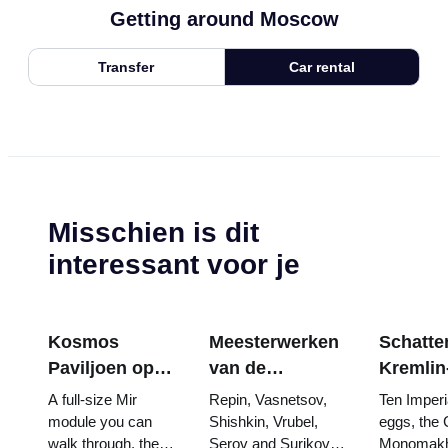
Getting around Moscow
Transfer
Car rental
Misschien is dit
interessant voor je
Kosmos
Meesterwerken
Schatten
Paviljoen op
van de
Kremlin
VDNKh:
Tretjakovgalerij:
wapenk
A full-size Mir
Repin, Vasnetsov,
Ten Imperi
Binnen de
De schilderijen
Fabergé
module you can
Shishkin, Vrubel,
eggs, the 
walk through, the
Serov and Surikov
Monomakh
Grootste
waarvoor u uw
tronen 