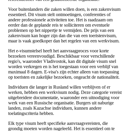
Voor buitenlanders die zaken willen doen, is een zakenvisum
essentieel. Dit visum stelt ontmoetingen, conferenties of
andere professionele activiteiten toe. Het is raadzaam om
eerder dan de geplande reis te solliciteren om eventuele
problemen op het nippertje te vermijden. De prijs van een
zakenvisum kan hoger zijn dan die van een toeristenvisum,
maar is vaak goedkoper dan het regelen van een werkvisum.
Het e-visumstelsel heeft het aanvraagproces voor korte
bezoeken vereenvoudigd. Beschikbaar voor verschillende
regio's, waaronder Vladivostok, kan dit digitale visum snel
worden verkregen en is het toegestaan voor een verblijf van
maximaal 8 dagen. E-visa's zijn echter alleen van toepassing
op toeristen en zakelijke bezoeken, ongeacht de nationaliteit.
Individuen die langer in Rusland willen verblijven of er
werken, hebben een werkvisum nodig. Deze categorie vereist
uitgebreidere documentatie, waaronder een uitnodiging voor
werk van een Russische organisatie. Burgers uit naburige
landen, zoals Kazachse individuen, kunnen andere
toelatingscriteria hebben.
Elk type visum heeft specifieke aanvraagvereisten, die
grondig moeten worden nageleefd. Het is essentieel om te