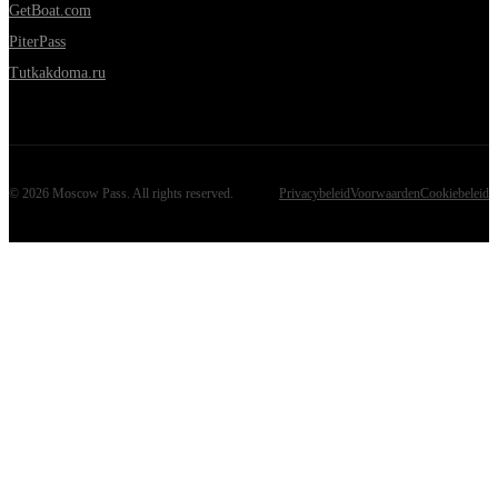
GetBoat.com
PiterPass
Tutkakdoma.ru
©
2026
Moscow Pass
. All rights reserved.
Privacybeleid
Voorwaarden
Cookiebeleid