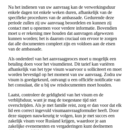
Na het indienen van uw aanvraag kan de verwerkingsduur
enkele dagen tot enkele weken duren, afhankelijk van de
specifieke procedures van de ambassade. Gedurende deze
periode zullen zij uw aanvraag beoordelen en kunnen zij
contact met u opnemen voor verdere informatie. Bovendien
moet u er rekening mee houden dat aanvragen afgewezen
kunnen worden; het is daarom cruciaal om ervoor te zorgen
dat alle documenten compleet zijn en voldoen aan de eisen
van de ambassade.
Als onderdeel van het aanvraagproces moet u mogelijk een
betaling doen voor het visumdienst. Dit tarief kan variëren
afhankelijk van het type visum waarvoor u solliciteert en moet
worden bevestigd op het moment van uw aanvraag. Zodra uw
visum is goedgekeurd, ontvangt u een officiële notificatie van
het consulaat, die u bij uw reisdocumenten moet houden.
Laatst, controleer de geldigheid van het visum en de
verblijfsduur, want je mag de toegestane tijd niet
overschrijden. Als je met familie reist, zorg er dan voor dat elk
lid een correct ingevuld visumaanvraagformulier heeft. Door
deze stappen nauwkeurig te volgen, kun je met succes een
zakelijk visum voor Rusland krijgen, waardoor je aan
zakelijke evenementen en vergaderingen kunt deelnemen