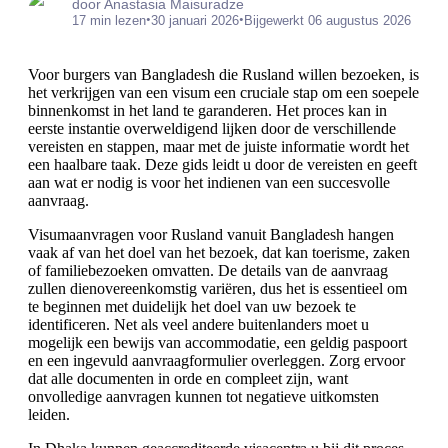
door Anastasia Maisuradze
•
•
17 min lezen
30 januari 2026
Bijgewerkt 06 augustus 2026
Voor burgers van Bangladesh die Rusland willen bezoeken, is
het verkrijgen van een visum een cruciale stap om een soepele
binnenkomst in het land te garanderen. Het proces kan in
eerste instantie overweldigend lijken door de verschillende
vereisten en stappen, maar met de juiste informatie wordt het
een haalbare taak. Deze gids leidt u door de vereisten en geeft
aan wat er nodig is voor het indienen van een succesvolle
aanvraag.
Visumaanvragen voor Rusland vanuit Bangladesh hangen
vaak af van het doel van het bezoek, dat kan toerisme, zaken
of familiebezoeken omvatten. De details van de aanvraag
zullen dienovereenkomstig variëren, dus het is essentieel om
te beginnen met duidelijk het doel van uw bezoek te
identificeren. Net als veel andere buitenlanders moet u
mogelijk een bewijs van accommodatie, een geldig paspoort
en een ingevuld aanvraagformulier overleggen. Zorg ervoor
dat alle documenten in orde en compleet zijn, want
onvolledige aanvragen kunnen tot negatieve uitkomsten
leiden.