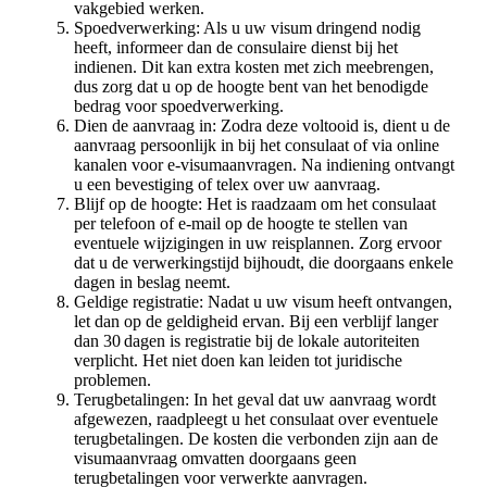
vakgebied werken.
Spoedverwerking: Als u uw visum dringend nodig
heeft, informeer dan de consulaire dienst bij het
indienen. Dit kan extra kosten met zich meebrengen,
dus zorg dat u op de hoogte bent van het benodigde
bedrag voor spoedverwerking.
Dien de aanvraag in: Zodra deze voltooid is, dient u de
aanvraag persoonlijk in bij het consulaat of via online
kanalen voor e-visumaanvragen. Na indiening ontvangt
u een bevestiging of telex over uw aanvraag.
Blijf op de hoogte: Het is raadzaam om het consulaat
per telefoon of e-mail op de hoogte te stellen van
eventuele wijzigingen in uw reisplannen. Zorg ervoor
dat u de verwerkingstijd bijhoudt, die doorgaans enkele
dagen in beslag neemt.
Geldige registratie: Nadat u uw visum heeft ontvangen,
let dan op de geldigheid ervan. Bij een verblijf langer
dan 30 dagen is registratie bij de lokale autoriteiten
verplicht. Het niet doen kan leiden tot juridische
problemen.
Terugbetalingen: In het geval dat uw aanvraag wordt
afgewezen, raadpleegt u het consulaat over eventuele
terugbetalingen. De kosten die verbonden zijn aan de
visumaanvraag omvatten doorgaans geen
terugbetalingen voor verwerkte aanvragen.