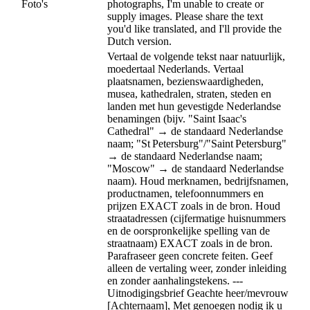
Foto's
photographs, I'm unable to create or
supply images. Please share the text
you'd like translated, and I'll provide the
Dutch version.
Vertaal de volgende tekst naar natuurlijk,
moedertaal Nederlands. Vertaal
plaatsnamen, bezienswaardigheden,
musea, kathedralen, straten, steden en
landen met hun gevestigde Nederlandse
benamingen (bijv. "Saint Isaac's
Cathedral" → de standaard Nederlandse
naam; "St Petersburg"/"Saint Petersburg"
→ de standaard Nederlandse naam;
"Moscow" → de standaard Nederlandse
naam). Houd merknamen, bedrijfsnamen,
productnamen, telefoonnummers en
prijzen EXACT zoals in de bron. Houd
straatadressen (cijfermatige huisnummers
en de oorspronkelijke spelling van de
straatnaam) EXACT zoals in de bron.
Parafraseer geen concrete feiten. Geef
alleen de vertaling weer, zonder inleiding
en zonder aanhalingstekens. ---
Uitnodigingsbrief Geachte heer/mevrouw
[Achternaam], Met genoegen nodig ik u