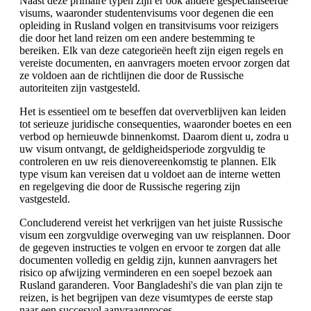
Naast deze primaire typen zijn er ook andere gespecialiseerde
visums, waaronder studentenvisums voor degenen die een
opleiding in Rusland volgen en transitvisums voor reizigers
die door het land reizen om een andere bestemming te
bereiken. Elk van deze categorieën heeft zijn eigen regels en
vereiste documenten, en aanvragers moeten ervoor zorgen dat
ze voldoen aan de richtlijnen die door de Russische
autoriteiten zijn vastgesteld.
Het is essentieel om te beseffen dat oververblijven kan leiden
tot serieuze juridische consequenties, waaronder boetes en een
verbod op hernieuwde binnenkomst. Daarom dient u, zodra u
uw visum ontvangt, de geldigheidsperiode zorgvuldig te
controleren en uw reis dienovereenkomstig te plannen. Elk
type visum kan vereisen dat u voldoet aan de interne wetten
en regelgeving die door de Russische regering zijn
vastgesteld.
Concluderend vereist het verkrijgen van het juiste Russische
visum een zorgvuldige overweging van uw reisplannen. Door
de gegeven instructies te volgen en ervoor te zorgen dat alle
documenten volledig en geldig zijn, kunnen aanvragers het
risico op afwijzing verminderen en een soepel bezoek aan
Rusland garanderen. Voor Bangladeshi's die van plan zijn te
reizen, is het begrijpen van deze visumtypes de eerste stap
naar een succesvol aanvraagproces.