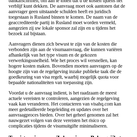
bankafschriften, om aan te tonen dat u de kosten tijdens het
verblijf kunt dekken. De aanvraag moet ook aantonen dat de
aanvrager geen uitstaande schulden heeft en juridisch
toegestaan is Rusland binnen te komen. De naam van de
geaccrediteerde partij in Rusland moet worden vermeld,
aangezien zij uw lokale sponsor zal zijn en u tijdens het
bezoek zal bijstaan.
Aanvragers dienen zich bewust te zijn van de kosten die
verbonden zijn aan de visumaanvraag, die kunnen variëren
afhankelijk van het type visum en de gekozen
verwerkingssnelheid. Wie het proces wil versnellen, kan
hogere kosten maken. Bovendien moeten aanvragers op de
hoogte zijn van de regelgeving inzake publieke taak die de
goedkeuring van visa regelt, waarbij mogelijk quota voor
bepaalde nationaliteiten van toepassing zijn.
Voordat u de aanvraag indient, is het raadzaam de meest
actuele vereisten te controleren, aangezien de regelgeving
vaak kan veranderen. Het contacteren van visahq.com kan
meer gedetailleerde begeleiding en updates over het
aanvraagproces bieden. Over het geheel genomen zal het
nauwgezet volgen van deze vereisten het risico op
complicaties tijdens de visumuitgifte minimaliseren.