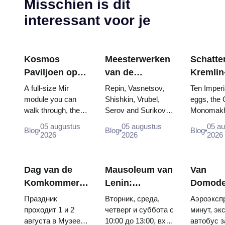
Misschien is dit
interessant voor je
Kosmos
Meesterwerken
Schatten
Paviljoen op
van de
Kremlin
VDNKh:
Tretjakovgalerij:
wapenk
A full-size Mir
Repin, Vasnetsov,
Ten Imperi
Binnen de
De schilderijen
Fabergé
module you can
Shishkin, Vrubel,
eggs, the 
walk through, the
Serov and Surikov
Monomakh
Grootste
waarvoor u uw
tronen 
Energia–Buran
— the works that
double thr
Ruimte-
reis kunt
kroning
05 augustus
05 augustus
05 a
Blog
Blog
Blog
model, scorched
stop people, where
boy tsars 
2026
2026
2026
tentoonstelling
plannen
descent capsules
they hang, and why
coronation
van Rusland
and 120 pieces of
booking the...
Catherine..
flight...
Dag van de
Mausoleum van
Van
Komkommer
Lenin:
Domode
in Soezdal
openingstijden,
naar he
Праздник
Вторник, среда,
Аэроэкспр
2026: kaartjes,
toegang en de
centrum
проходит 1 и 2
четверг и суббота с
минут, эк
августа в Музее
10:00 до 13:00, вход
автобус з
data en hoe je
belangrijkste
Moskou