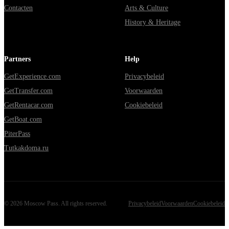
Contacten
Arts & Culture
History & Heritage
Partners
Help
GetExperience.com
Privacybeleid
GetTransfer.com
Voorwaarden
GetRentacar.com
Cookiebeleid
GetBoat.com
PiterPass
Tutkakdoma.ru
©
2026
Moscow Pass
. All rights reserved.
Privacybeleid
Voorwaarden
Cookiebeleid