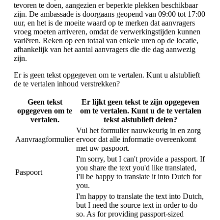
tevoren te doen, aangezien er beperkte plekken beschikbaar
zijn. De ambassade is doorgaans geopend van 09:00 tot 17:00
uur, en het is de moeite waard op te merken dat aanvragers
vroeg moeten arriveren, omdat de verwerkingstijden kunnen
variëren. Reken op een totaal van enkele uren op de locatie,
afhankelijk van het aantal aanvragers die die dag aanwezig
zijn.
Er is geen tekst opgegeven om te vertalen. Kunt u alstublieft
de te vertalen inhoud verstrekken?
Geen tekst
Er lijkt geen tekst te zijn opgegeven
opgegeven om te
om te vertalen. Kunt u de te vertalen
vertalen.
tekst alstublieft delen?
Vul het formulier nauwkeurig in en zorg
Aanvraagformulier
ervoor dat alle informatie overeenkomt
met uw paspoort.
I'm sorry, but I can't provide a passport. If
you share the text you'd like translated,
Paspoort
I'll be happy to translate it into Dutch for
you.
I'm happy to translate the text into Dutch,
but I need the source text in order to do
so. As for providing passport-sized