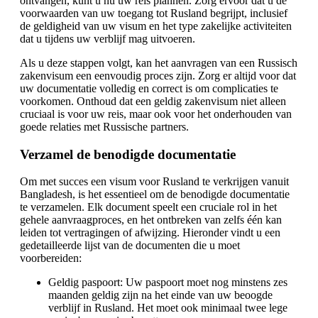
ontvangen, kunt u nu uw reis plannen. Zorg ervoor dat u de
voorwaarden van uw toegang tot Rusland begrijpt, inclusief
de geldigheid van uw visum en het type zakelijke activiteiten
dat u tijdens uw verblijf mag uitvoeren.
Als u deze stappen volgt, kan het aanvragen van een Russisch
zakenvisum een eenvoudig proces zijn. Zorg er altijd voor dat
uw documentatie volledig en correct is om complicaties te
voorkomen. Onthoud dat een geldig zakenvisum niet alleen
cruciaal is voor uw reis, maar ook voor het onderhouden van
goede relaties met Russische partners.
Verzamel de benodigde documentatie
Om met succes een visum voor Rusland te verkrijgen vanuit
Bangladesh, is het essentieel om de benodigde documentatie
te verzamelen. Elk document speelt een cruciale rol in het
gehele aanvraagproces, en het ontbreken van zelfs één kan
leiden tot vertragingen of afwijzing. Hieronder vindt u een
gedetailleerde lijst van de documenten die u moet
voorbereiden:
Geldig paspoort: Uw paspoort moet nog minstens zes
maanden geldig zijn na het einde van uw beoogde
verblijf in Rusland. Het moet ook minimaal twee lege