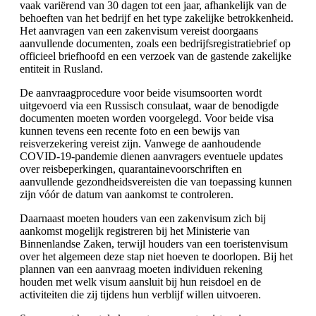
vaak variërend van 30 dagen tot een jaar, afhankelijk van de
behoeften van het bedrijf en het type zakelijke betrokkenheid.
Het aanvragen van een zakenvisum vereist doorgaans
aanvullende documenten, zoals een bedrijfsregistratiebrief op
officieel briefhoofd en een verzoek van de gastende zakelijke
entiteit in Rusland.
De aanvraagprocedure voor beide visumsoorten wordt
uitgevoerd via een Russisch consulaat, waar de benodigde
documenten moeten worden voorgelegd. Voor beide visa
kunnen tevens een recente foto en een bewijs van
reisverzekering vereist zijn. Vanwege de aanhoudende
COVID-19-pandemie dienen aanvragers eventuele updates
over reisbeperkingen, quarantainevoorschriften en
aanvullende gezondheidsvereisten die van toepassing kunnen
zijn vóór de datum van aankomst te controleren.
Daarnaast moeten houders van een zakenvisum zich bij
aankomst mogelijk registreren bij het Ministerie van
Binnenlandse Zaken, terwijl houders van een toeristenvisum
over het algemeen deze stap niet hoeven te doorlopen. Bij het
plannen van een aanvraag moeten individuen rekening
houden met welk visum aansluit bij hun reisdoel en de
activiteiten die zij tijdens hun verblijf willen uitvoeren.