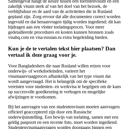
Samengevat hangt de keuze tussen een toeristenvisum en een
zakelijk visum sterk af van het doel van het bezoek, de
verblijfsduur en de aard van de activiteiten die in Rusland
gepland zijn. Zorg ervoor dat alle documenten correct worden
ingevuld en dat heraanvragen tijdig worden ingediend; dit kan
bijdragen aan een vlotter toelatingsproces. Voor meer
gedetailleerde procedures en kosten kunnen bronnen zoals
visahq.com en visa-russian.ru extra begeleiding bieden.
Kun je de te vertalen tekst hier plaatsen? Dan
vertaal ik deze graag voor je.
Voor Bangladeshers die naar Rusland willen reizen voor
onderwijs- of werkdoeleinden, varieert het
visumaanvraagproces afhankelijk van het type visum dat
wordt aangevraagd. Het is belangrijk om de specifieke
vereisten voor studenten- en werkvisa te begrijpen om de kans
op succesvolle goedkeuring te verhogen en mogelijke
afwijzingen te voorkomen.
Bij het aanvragen van een studentenvisum moeten aanvragers
officieel geaccepteerd zijn door een Russische
onderwijsinstelling. Een bewijs van toelating, samen met een
geldig paspoort en een recente foto, moet worden ingediend.
Studentenvisumaanvragen worden doorgaans binnen een