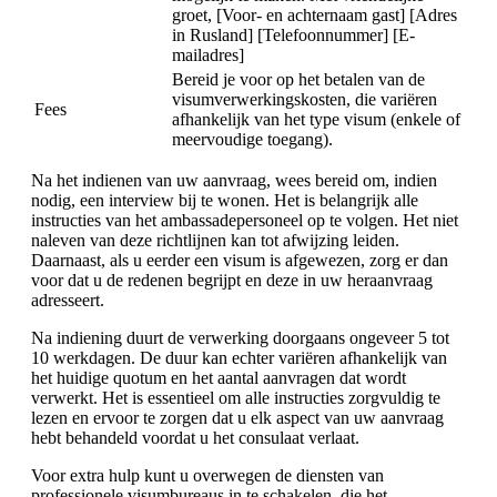
groet, [Voor- en achternaam gast] [Adres
in Rusland] [Telefoonnummer] [E-
mailadres]
Bereid je voor op het betalen van de
visumverwerkingskosten, die variëren
Fees
afhankelijk van het type visum (enkele of
meervoudige toegang).
Na het indienen van uw aanvraag, wees bereid om, indien
nodig, een interview bij te wonen. Het is belangrijk alle
instructies van het ambassadepersoneel op te volgen. Het niet
naleven van deze richtlijnen kan tot afwijzing leiden.
Daarnaast, als u eerder een visum is afgewezen, zorg er dan
voor dat u de redenen begrijpt en deze in uw heraanvraag
adresseert.
Na indiening duurt de verwerking doorgaans ongeveer 5 tot
10 werkdagen. De duur kan echter variëren afhankelijk van
het huidige quotum en het aantal aanvragen dat wordt
verwerkt. Het is essentieel om alle instructies zorgvuldig te
lezen en ervoor te zorgen dat u elk aspect van uw aanvraag
hebt behandeld voordat u het consulaat verlaat.
Voor extra hulp kunt u overwegen de diensten van
professionele visumbureaus in te schakelen, die het