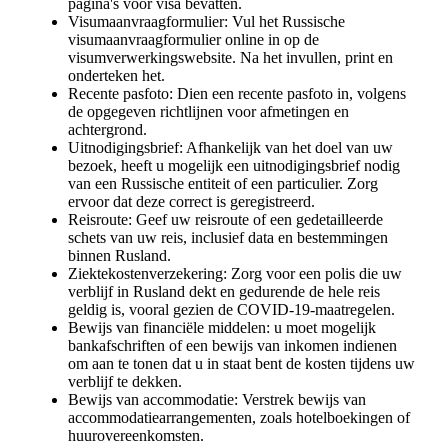
pagina's voor visa bevatten.
Visumaanvraagformulier: Vul het Russische
visumaanvraagformulier online in op de
visumverwerkingswebsite. Na het invullen, print en
onderteken het.
Recente pasfoto: Dien een recente pasfoto in, volgens
de opgegeven richtlijnen voor afmetingen en
achtergrond.
Uitnodigingsbrief: Afhankelijk van het doel van uw
bezoek, heeft u mogelijk een uitnodigingsbrief nodig
van een Russische entiteit of een particulier. Zorg
ervoor dat deze correct is geregistreerd.
Reisroute: Geef uw reisroute of een gedetailleerde
schets van uw reis, inclusief data en bestemmingen
binnen Rusland.
Ziektekostenverzekering: Zorg voor een polis die uw
verblijf in Rusland dekt en gedurende de hele reis
geldig is, vooral gezien de COVID-19-maatregelen.
Bewijs van financiële middelen: u moet mogelijk
bankafschriften of een bewijs van inkomen indienen
om aan te tonen dat u in staat bent de kosten tijdens uw
verblijf te dekken.
Bewijs van accommodatie: Verstrek bewijs van
accommodatiearrangementen, zoals hotelboekingen of
huurovereenkomsten.