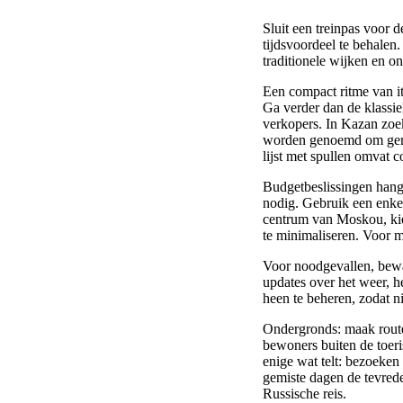
Sluit een treinpas voor 
tijdsvoordeel te behalen.
traditionele wijken en o
Een compact ritme van it
Ga verder dan de klassiek
verkopers. In Kazan zoek
worden genoemd om gemee
lijst met spullen omvat 
Budgetbeslissingen hange
nodig. Gebruik een enkele
centrum van Moskou, kie
te minimaliseren. Voor 
Voor noodgevallen, bewaa
updates over het weer, 
heen te beheren, zodat n
Ondergronds: maak route
bewoners buiten de toer
enige wat telt: bezoeken
gemiste dagen de tevred
Russische reis.