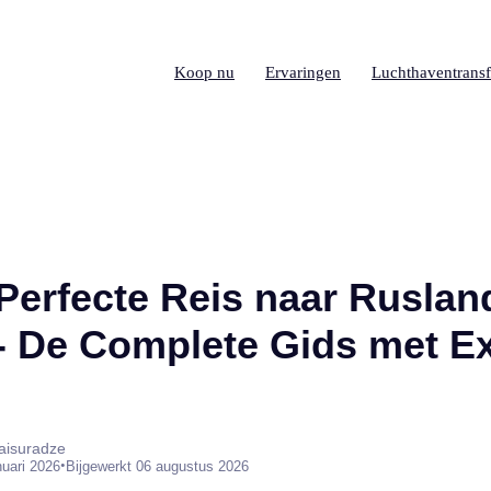
Koop nu
Ervaringen
Luchthaventransf
Perfecte Reis naar Ruslan
- De Complete Gids met E
aisuradze
•
nuari 2026
Bijgewerkt 06 augustus 2026