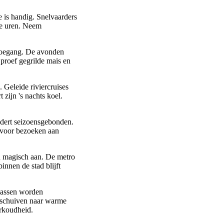
 is handig. Snelvaarders
te uren. Neem
 toegang. De avonden
proef gegrilde mais en
 Geleide riviercruises
zijn 's nachts koel.
ndert seizoensgebonden.
g voor bezoeken aan
n magisch aan. De metro
innen de stad blijft
njassen worden
erschuiven naar warme
erkoudheid.