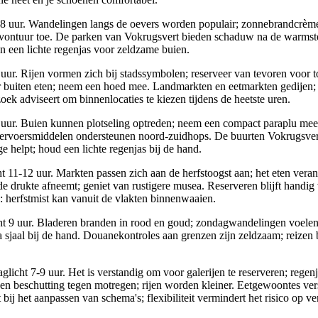
-18 uur. Wandelingen langs de oevers worden populair; zonnebrandcrème
 avontuur toe. De parken van Vokrugsvert bieden schaduw na de warms
n een lichte regenjas voor zeldzame buien.
 uur. Rijen vormen zich bij stadssymbolen; reserveer van tevoren voor
r buiten eten; neem een hoed mee. Landmarkten en eetmarkten gedijen; 
k adviseert om binnenlocaties te kiezen tijdens de heetste uren.
uur. Buien kunnen plotseling optreden; neem een compact paraplu mee.
 vervoersmiddelen ondersteunen noord-zuidhops. De buurten Vokrugsvert 
 helpt; houd een lichte regenjas bij de hand.
t 11-12 uur. Markten passen zich aan de herfstoogst aan; het eten vera
de drukte afneemt; geniet van rustigere musea. Reserveren blijft handi
 herfstmist kan vanuit de vlakten binnenwaaien.
ht 9 uur. Bladeren branden in rood en goud; zondagwandelingen voele
ra sjaal bij de hand. Douanekontroles aan grenzen zijn zeldzaam; reizen b
glicht 7-9 uur. Het is verstandig om voor galerijen te reserveren; rege
en beschutting tegen motregen; rijen worden kleiner. Eetgewoontes v
bij het aanpassen van schema's; flexibiliteit vermindert het risico op v