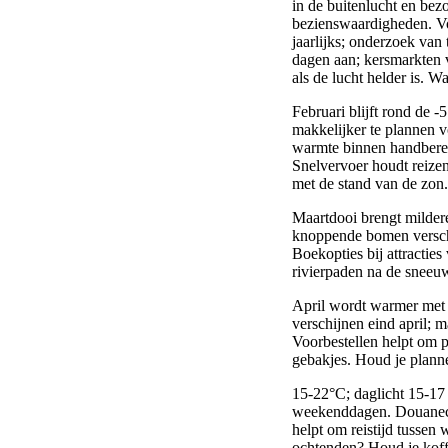
in de buitenlucht en bez
bezienswaardigheden. Vo
jaarlijks; onderzoek van
dagen aan; kersmarkten 
als de lucht helder is.
Februari blijft rond de 
makkelijker te plannen 
warmte binnen handberei
Snelvervoer houdt reizen
met de stand van de zon.
Maartdooi brengt mildere
knoppende bomen verschi
Boekopties bij attractie
rivierpaden na de sneeuw
April wordt warmer met 
verschijnen eind april; 
Voorbestellen helpt om 
gebakjes. Houd je plann
15-22°C; daglicht 15-17 u
weekenddagen. Douanecon
helpt om reistijd tussen
ochtenden? Houd je koff