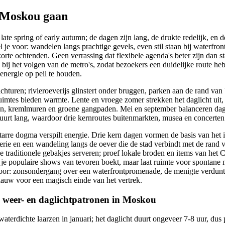
 Moskou gaan
ate spring of early autumn; de dagen zijn lang, de drukte redelijk, en de
l je voor: wandelen langs prachtige gevels, even stil staan bij waterfron
orte ochtenden. Geen verrassing dat flexibele agenda's beter zijn dan st
 bij het volgen van de metro's, zodat bezoekers een duidelijke route he
energie op peil te houden.
chturen; rivieroeverijs glinstert onder bruggen, parken aan de rand van 
mtes bieden warmte. Lente en vroege zomer strekken het daglicht uit, 
en, kremlmuren en groene gangpaden. Mei en september balanceren dagl
 duurt lang, waardoor drie kernroutes buitenmarkten, musea en concert
tarre dogma verspilt energie. Drie kern dagen vormen de basis van het i
lerie en een wandeling langs de oever die de stad verbindt met de rand
e traditionele gebakjes serveren; proef lokale broden en items van het 
 je populaire shows van tevoren boekt, maar laat ruimte voor spontane
 voor: zonsondergang over een waterfrontpromenade, de menigte verdunt,
 blauw voor een magisch einde van het vertrek.
eer- en daglichtpatronen in Moskou
terdichte laarzen in januari; het daglicht duurt ongeveer 7-8 uur, d