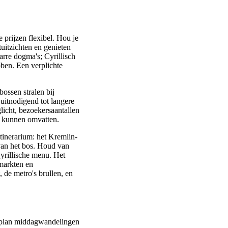
 prijzen flexibel. Hou je
tuitzichten en genieten
arre dogma's; Cyrillisch
bben. Een verplichte
bossen stralen bij
uitnodigend tot langere
icht, bezoekersaantallen
en kunnen omvatten.
tinerarium: het Kremlin-
 van het bos. Houd van
Cyrillische menu. Het
 markten en
 de metro's brullen, en
us plan middagwandelingen