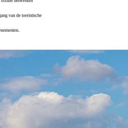
 offline netwerken
ang van de toeristische
venementen.