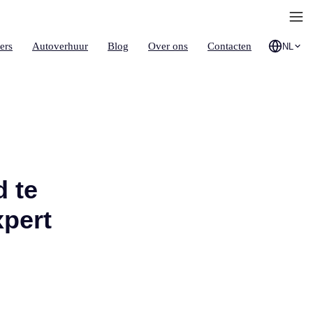
ers
Autoverhuur
Blog
Over ons
Contacten
NL
d te
xpert