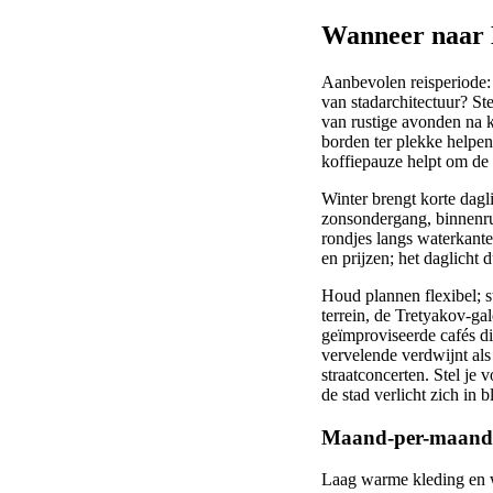
Wanneer naar
Aanbevolen reisperiode: l
van stadarchitectuur? Ste
van rustige avonden na k
borden ter plekke helpen
koffiepauze helpt om de 
Winter brengt korte dagli
zonsondergang, binnenrui
rondjes langs waterkant
en prijzen; het daglicht
Houd plannen flexibel; s
terrein, de Tretyakov-ga
geïmproviseerde cafés di
vervelende verdwijnt als
straatconcerten. Stel je
de stad verlicht zich in
Maand-per-maand w
Laag warme kleding en wa