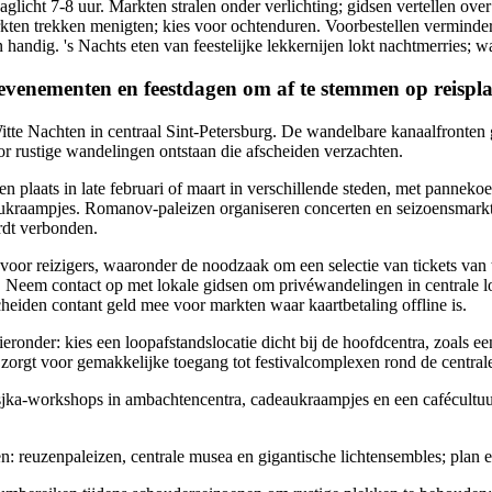
aglicht 7-8 uur. Markten stralen onder verlichting; gidsen vertellen ove
ten trekken menigten; kies voor ochtenduren. Voorbestellen vermindert
 handig. 's Nachts eten van feestelijke lekkernijen lokt nachtmerries; 
evenementen en feestdagen om af te stemmen op reispl
itte Nachten in centraal Sint-Petersburg. De wandelbare kanaalfronten g
r rustige wandelingen ontstaan die afscheiden verzachten.
en plaats in late februari of maart in verschillende steden, met panneko
aukraampjes. Romanov-paleizen organiseren concerten en seizoensmark
ordt verbonden.
voor reizigers, waaronder de noodzaak om een selectie van tickets van 
 Neem contact op met lokale gidsen om privéwandelingen in centrale loc
eiden contant geld mee voor markten waar kaartbetaling offline is.
eronder: kies een loopafstandslocatie dicht bij de hoofdcentra, zoals e
t zorgt voor gemakkelijke toegang tot festivalcomplexen rond de central
sjka-workshops in ambachtencentra, cadeaukraampjes en een cafécultuu
: reuzenpaleizen, centrale musea en gigantische lichtensembles; plan 