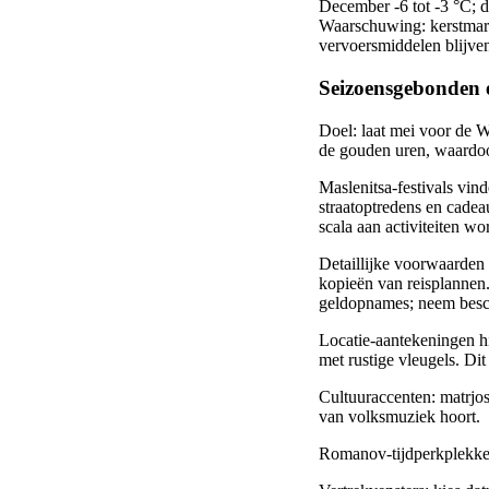
December -6 tot -3 °C; d
Waarschuwing: kerstmark
vervoersmiddelen blijven
Seizoensgebonden 
Doel: laat mei voor de W
de gouden uren, waardoo
Maslenitsa-festivals vind
straatoptredens en cade
scala aan activiteiten w
Detaillijke voorwaarden 
kopieën van reisplannen.
geldopnames; neem besch
Locatie-aantekeningen hi
met rustige vleugels. Di
Cultuuraccenten: matrjo
van volksmuziek hoort.
Romanov-tijdperkplekken