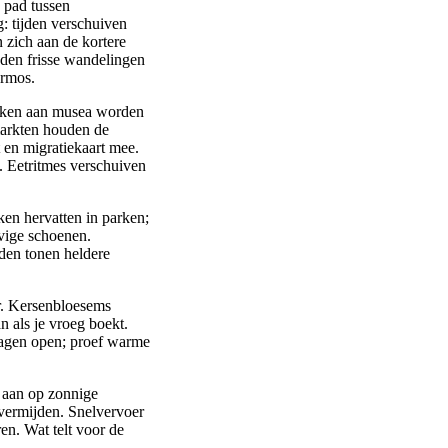
p pad tussen
: tijden verschuiven
 zich aan de kortere
eden frisse wandelingen
ermos.
zoeken aan musea worden
markten houden de
en migratiekaart mee.
. Eetritmes verschuiven
ken hervatten in parken;
vige schoenen.
eden tonen heldere
r. Kersenbloesems
n als je vroeg boekt.
dagen open; proef warme
e aan op zonnige
vermijden. Snelvervoer
en. Wat telt voor de