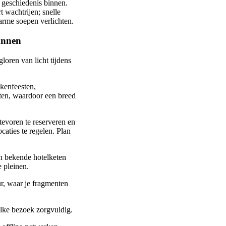
r geschiedenis binnen.
 wachtrijen; snelle
warme soepen verlichten.
annen
loren van licht tijdens
ekenfeesten,
ten, waardoor een breed
tevoren te reserveren en
aties te regelen. Plan
en bekende hotelketen
e pleinen.
r, waar je fragmenten
elke bezoek zorgvuldig.