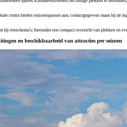
tumbereiken tijdens schouderseizoenen om rustige plekken te behouden;
kale centra bieden seizoenspassen aan; contactgegevens staan bij de ing
st bij reisschema's; hieronder een compact overzicht van plekken en e
itingen en beschikbaarheid van attracties per seizoen