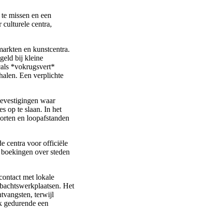
 te missen en een
 culturele centra,
markten en kunstcentra.
geld bij kleine
cals *vokrugsvert*
alen. Een verplichte
bevestigingen waar
s op te slaan. In het
orten en loopafstanden
 centra voor officiële
 boekingen over steden
ontact met lokale
mbachtswerkplaatsen. Het
tvangsten, terwijl
jk gedurende een