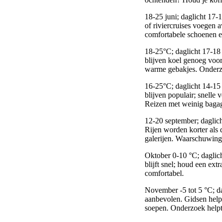
18-25 juni; daglicht 17
of riviercruises voegen
comfortabele schoenen e
18-25°C; daglicht 17-18
blijven koel genoeg voo
warme gebakjes. Onderzoe
16-25°C; daglicht 14-15 
blijven populair; snelle
Reizen met weinig bagage
12-20 september; daglich
Rijen worden korter als 
galerijen. Waarschuwing:
Oktober 0-10 °C; daglic
blijft snel; houd een ext
comfortabel.
November -5 tot 5 °C; da
aanbevolen. Gidsen help
soepen. Onderzoek helpt 