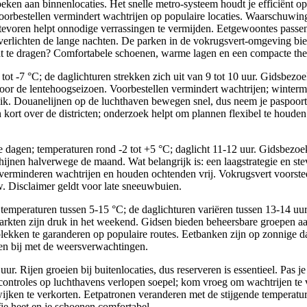
oeken aan binnenlocaties. Het snelle metro-systeem houdt je efficiënt o
orbestellen vermindert wachtrijen op populaire locaties. Waarschuwing
 tevoren helpt onnodige verrassingen te vermijden. Eetgewoontes passen
verlichten de lange nachten. De parken in de vokrugsvert-omgeving bi
 Wat te dragen? Comfortabele schoenen, warme lagen en een compacte th
-5 tot -7 °C; de daglichturen strekken zich uit van 9 tot 10 uur. Gidsbe
voor de lentehoogseizoen. Voorbestellen vermindert wachtrijen; winter
k. Douanelijnen op de luchthaven bewegen snel, dus neem je paspoort 
 kort over de districten; onderzoek helpt om plannen flexibel te houden
 dagen; temperaturen rond -2 tot +5 °C; daglicht 11-12 uur. Gidsbezoe
jnen halverwege de maand. Wat belangrijk is: een laagstrategie en ste
s verminderen wachtrijen en houden ochtenden vrij. Vokrugsvert voorst
. Disclaimer geldt voor late sneeuwbuien.
temperaturen tussen 5-15 °C; de daglichturen variëren tussen 13-14 uu
markten zijn druk in het weekend. Gidsen bieden beheersbare groepen aa
plekken te garanderen op populaire routes. Eetbanken zijn op zonnige 
en bij met de weersverwachtingen.
ur. Rijen groeien bij buitenlocaties, dus reserveren is essentieel. Pas j
troles op luchthavens verlopen soepel; kom vroeg om wachtrijen te 
 wijken te verkorten. Eetpatronen veranderen met de stijgende temperatur
ie heet en je schoenen comfortabel.