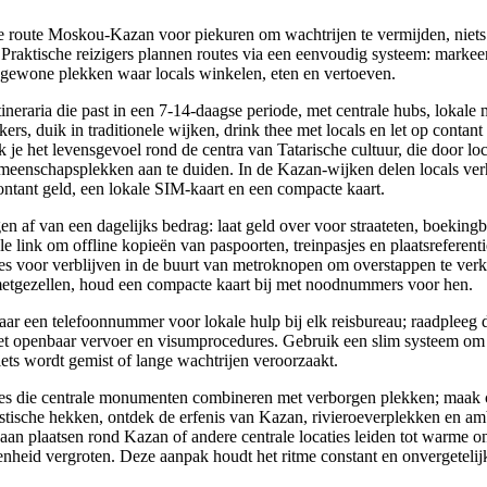
de route Moskou-Kazan voor piekuren om wachtrijen te vermijden, niets
 Praktische reizigers plannen routes via een eenvoudig systeem: markeer
ngewone plekken waar locals winkelen, eten en vertoeven.
ineraria die past in een 7-14-daagse periode, met centrale hubs, lokale 
ers, duik in traditionele wijken, drink thee met locals en let op contant 
 je het levensgevoel rond de centra van Tatarische cultuur, die door lo
nschapsplekken aan te duiden. In de Kazan-wijken delen locals verh
contant geld, een lokale SIM-kaart en een compacte kaart.
n af van een dagelijks bedrag: laat geld over voor straateten, boeking
 link om offline kopieën van paspoorten, treinpasjes en plaatsreferentie
s voor verblijven in de buurt van metroknopen om overstappen te verk
metgezellen, houd een compacte kaart bij met noodnummers voor hen.
r een telefoonnummer voor lokale hulp bij elk reisbureau; raadpleeg de
het openbaar vervoer en visumprocedures. Gebruik een slim systeem om
iets wordt gemist of lange wachtrijen veroorzaakt.
s die centrale monumenten combineren met verborgen plekken; maak c
istische hekken, ontdek de erfenis van Kazan, rivieroeverplekken en a
 aan plaatsen rond Kazan of andere centrale locaties leiden tot warme on
enheid vergroten. Deze aanpak houdt het ritme constant en onvergeteli