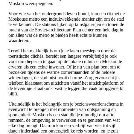
Moskou weerspiegelen.
Voor wie van het ondergronds leven houdt, kan een rit met de
Moskouse metro een indrukwekkende manier zijn om de stad
te verkennen. De stations lijken op kunstgalerijen en tonen de
pracht van de Sovjet-architectuur. Plan echter een hele dag in
om alles wat de metro te bieden heeft echt te kunnen
waarderen.
Terwijl het makkelijk is om je te laten meeslepen door de
toeristische clichés, bereidt een langere verblijfstijd je ook
voor om dieper in te gaan op de lokale cultuur en Moskou te
ervaren als een echte inwoner. Of je nu van plan bent om te
bezoeken tijdens de warme zomermaanden of de heldere
winterdagen, de stad mist nooit charme. Zorg ervoor dat je
telefoon klaarstaat om uitzichten vanaf het uitzichtplatform of
de levendige straatkunst vast te leggen die vaak onopgemerkt
blijft.
Uiteindelijk is het belangrijk om je bezienswaardenschema in
evenwicht te brengen met momenten van ontspanning en
spontaniteit. Moskou is een stad die je uitnodigt om af te
remmen, de omgeving te verwerken en te genieten van wat
elke dag brengt. Daarom kan een verblijf van vier tot vijf
dagen inderdaad een onvergetelijke reis worden, en je zult