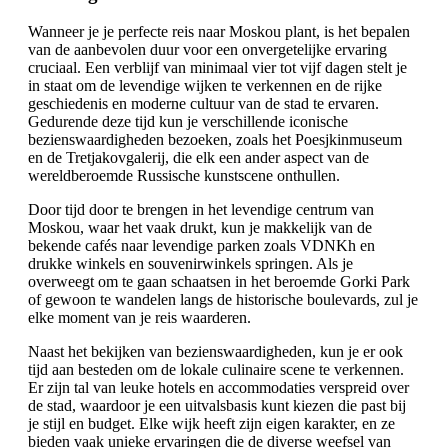
Wanneer je je perfecte reis naar Moskou plant, is het bepalen
van de aanbevolen duur voor een onvergetelijke ervaring
cruciaal. Een verblijf van minimaal vier tot vijf dagen stelt je
in staat om de levendige wijken te verkennen en de rijke
geschiedenis en moderne cultuur van de stad te ervaren.
Gedurende deze tijd kun je verschillende iconische
bezienswaardigheden bezoeken, zoals het Poesjkinmuseum
en de Tretjakovgalerij, die elk een ander aspect van de
wereldberoemde Russische kunstscene onthullen.
Door tijd door te brengen in het levendige centrum van
Moskou, waar het vaak drukt, kun je makkelijk van de
bekende cafés naar levendige parken zoals VDNKh en
drukke winkels en souvenirwinkels springen. Als je
overweegt om te gaan schaatsen in het beroemde Gorki Park
of gewoon te wandelen langs de historische boulevards, zul je
elke moment van je reis waarderen.
Naast het bekijken van bezienswaardigheden, kun je er ook
tijd aan besteden om de lokale culinaire scene te verkennen.
Er zijn tal van leuke hotels en accommodaties verspreid over
de stad, waardoor je een uitvalsbasis kunt kiezen die past bij
je stijl en budget. Elke wijk heeft zijn eigen karakter, en ze
bieden vaak unieke ervaringen die de diverse weefsel van