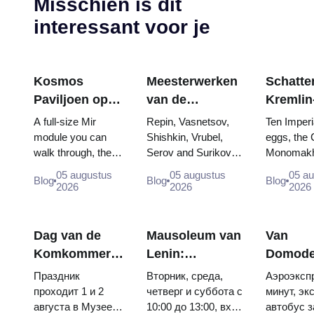
Misschien is dit
interessant voor je
Kosmos
Meesterwerken
Schatten
Paviljoen op
van de
Kremlin
VDNKh:
Tretjakovgalerij:
wapenk
A full-size Mir
Repin, Vasnetsov,
Ten Imperi
Binnen de
De schilderijen
Fabergé
module you can
Shishkin, Vrubel,
eggs, the 
walk through, the
Serov and Surikov
Monomakh
Grootste
waarvoor u uw
tronen 
Energia–Buran
— the works that
double thr
Ruimte-
reis kunt
kroning
05 augustus
05 augustus
05 a
Blog
Blog
Blog
model, scorched
stop people, where
boy tsars 
2026
2026
2026
tentoonstelling
plannen
descent capsules
they hang, and why
coronation
van Rusland
and 120 pieces of
booking the...
Catherine..
flight...
Dag van de
Mausoleum van
Van
Komkommer
Lenin:
Domode
in Soezdal
openingstijden,
naar he
Праздник
Вторник, среда,
Аэроэкспр
2026: kaartjes,
toegang en de
centrum
проходит 1 и 2
четверг и суббота с
минут, эк
августа в Музее
10:00 до 13:00, вход
автобус з
data en hoe je
belangrijkste
Moskou