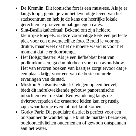
De Kremlin: Dit iconische fort is een must-see. Als je er
langs loopt, geniet je van het levendige leven van het
stadscentrum en heb je de kans om heerlijke lokale
gerechten te proeven in nabijgelegen cafés.
Sint-Basiliskathedraal: Bekend om zijn heldere,
kleurrijke koepels, is deze voormalige kerk een perfecte
plek voor een onvergetelijke foto. Bereid je voor op
drukte, maar weet dat het de moeite waard is voor het
moment dat je er doorbrengt.
Het Bolsjojtheater: Als je een liefhebber bent van
podiumkunsten, ga dan hierheen voor een avondshow.
Het van tevoren boeken van kaartjes zorgt ervoor dat je
een plaats krijgt voor een van de beste culturele
ervaringen van de stad.
Moskou Staatsuniversiteit: Gelegen op een heuvel,
biedt dit indrukwekkende gebouw panoramische
uitzichten over de stad. Een wandeling langs de
rivieroeverpaden die ernaartoe leiden kan erg rustig
zijn, waardoor je even tot rust kunt komen.
Gorky Park: Dit populaire district is perfect voor een
ontspannende wandeling. Je kunt de markten bezoeken,
outdooractiviteiten ondernemen of gewoon ontspannen
aan het water.