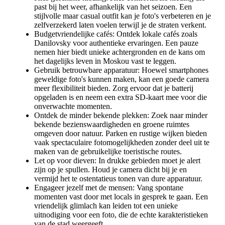
past bij het weer, afhankelijk van het seizoen. Een
stijlvolle maar casual outfit kan je foto's verbeteren en je
zelfverzekerd laten voelen terwijl je de straten verkent.
Budgetvriendelijke cafés: Ontdek lokale cafés zoals
Danilovsky voor authentieke ervaringen. Een pauze
nemen hier biedt unieke achtergronden en de kans om
het dagelijks leven in Moskou vast te leggen.
Gebruik betrouwbare apparatuur: Hoewel smartphones
geweldige foto's kunnen maken, kan een goede camera
meer flexibiliteit bieden. Zorg ervoor dat je batterij
opgeladen is en neem een extra SD-kaart mee voor die
onverwachte momenten.
Ontdek de minder bekende plekken: Zoek naar minder
bekende bezienswaardigheden en groene ruimtes
omgeven door natuur. Parken en rustige wijken bieden
vaak spectaculaire fotomogelijkheden zonder deel uit te
maken van de gebruikelijke toeristische routes.
Let op voor dieven: In drukke gebieden moet je alert
zijn op je spullen. Houd je camera dicht bij je en
vermijd het te ostentatieus tonen van dure apparatuur.
Engageer jezelf met de mensen: Vang spontane
momenten vast door met locals in gesprek te gaan. Een
vriendelijk glimlach kan leiden tot een unieke
uitnodiging voor een foto, die de echte karakteristieken
van de stad weergeeft.