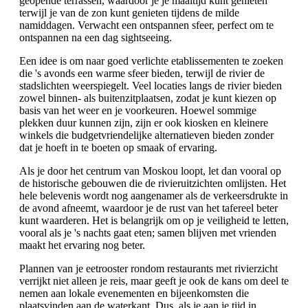
geopende terrassen, waardoor je je maaltijd kunt genieten
terwijl je van de zon kunt genieten tijdens de milde
namiddagen. Verwacht een ontspannen sfeer, perfect om te
ontspannen na een dag sightseeing.
Een idee is om naar goed verlichte etablissementen te zoeken
die 's avonds een warme sfeer bieden, terwijl de rivier de
stadslichten weerspiegelt. Veel locaties langs de rivier bieden
zowel binnen- als buitenzitplaatsen, zodat je kunt kiezen op
basis van het weer en je voorkeuren. Hoewel sommige
plekken duur kunnen zijn, zijn er ook kiosken en kleinere
winkels die budgetvriendelijke alternatieven bieden zonder
dat je hoeft in te boeten op smaak of ervaring.
Als je door het centrum van Moskou loopt, let dan vooral op
de historische gebouwen die de rivieruitzichten omlijsten. Het
hele belevenis wordt nog aangenamer als de verkeersdrukte in
de avond afneemt, waardoor je de rust van het tafereel beter
kunt waarderen. Het is belangrijk om op je veiligheid te letten,
vooral als je 's nachts gaat eten; samen blijven met vrienden
maakt het ervaring nog beter.
Plannen van je eetrooster rondom restaurants met rivierzicht
verrijkt niet alleen je reis, maar geeft je ook de kans om deel te
nemen aan lokale evenementen en bijeenkomsten die
plaatsvinden aan de waterkant. Dus, als je aan je tijd in