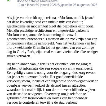
door Anastasia Maisuradze
•
•
12 min lezen
30 januari 2026
Bijgewerkt 06 augustus 2026
Als je je voorbereidt op je reis naar Moskou, ontdek je snel
dat deze levendige stad een unieke mix van cultuur,
geschiedenis en moderniteit biedt die bezoekers echt boeit.
Met zijn prachtige architectuur en uitgestrekte parken is
Moskou een spannende bestemming die zowel
geschiedenisliefhebbers als mensen die op zoek zijn naar een
ontspannen vakantie aanspreekt. Van het verkennen van het
indrukwekkende Kremlin tot het genieten van een zonnige
dag in Gorky Park, zijn er tal van activiteiten die elke reiziger
zullen verbazen.
Bij het plannen van je reis is het essentieel om toegang te
hebben tot informatie die een soepele ervaring garandeert.
Een geldig visum is nodig voor de toegang, dus zorg ervoor
dat je het van tevoren boekt. Het goed ontwikkelde
vervoersysteem, inclusief een uitgebreid spoorwegnetwerk en
openbaar vervoer, verkort de afstand tussen attracties,
waardoor het makkelijk is om door de verschillende wijken
van de stad te navigeren. Overweeg om je telefoon te
gebruiken om treinroosters en routes van het openbaar
vervoer te controleren terwijl je de stad verkent.