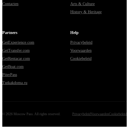
Contacten
Arts & Culture
History & Heritage
Partners
Help
GetExperience.com
Privacybeleid
GetTransfer.com
Voorwaarden
GetRentacar.com
Cookiebeleid
GetBoat.com
PiterPass
Tutkakdoma.ru
©
2026
Moscow Pass
. All rights reserved.
Privacybeleid
Voorwaarden
Cookiebeleid