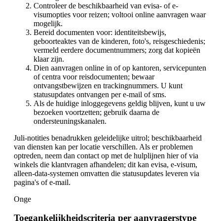
Controleer de beschikbaarheid van evisa- of e-
visumopties voor reizen; voltooi online aanvragen waar
mogelijk.
Bereid documenten voor: identiteitsbewijs,
geboorteaktes van de kinderen, foto's, reisgeschiedenis;
vermeld eerdere documentnummers; zorg dat kopieën
klaar zijn.
Dien aanvragen online in of op kantoren, servicepunten
of centra voor reisdocumenten; bewaar
ontvangstbewijzen en trackingnummers. U kunt
statusupdates ontvangen per e-mail of sms.
Als de huidige inloggegevens geldig blijven, kunt u uw
bezoeken voortzetten; gebruik daarna de
ondersteuningskanalen.
Juli-notities benadrukken geleidelijke uitrol; beschikbaarheid
van diensten kan per locatie verschillen. Als er problemen
optreden, neem dan contact op met de hulplijnen hier of via
winkels die klantvragen afhandelen; dit kan evisa, e-visum,
alleen-data-systemen omvatten die statusupdates leveren via
pagina's of e-mail.
Onge
Toegankelijkheidscriteria per aanvragerstype