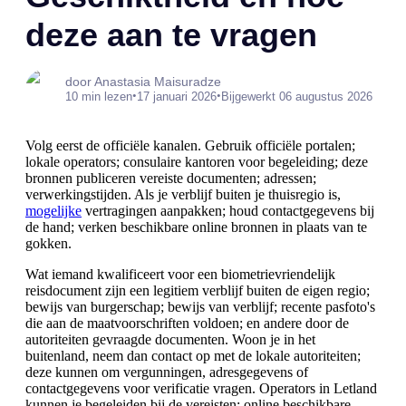
deze aan te vragen
door Anastasia Maisuradze
•
•
10 min lezen
17 januari 2026
Bijgewerkt 06 augustus 2026
Volg eerst de officiële kanalen. Gebruik officiële portalen;
lokale operators; consulaire kantoren voor begeleiding; deze
bronnen publiceren vereiste documenten; adressen;
verwerkingstijden. Als je verblijf buiten je thuisregio is,
mogelijke
vertragingen aanpakken; houd contactgegevens bij
de hand; verken beschikbare online bronnen in plaats van te
gokken.
Wat iemand kwalificeert voor een biometrievriendelijk
reisdocument zijn een legitiem verblijf buiten de eigen regio;
bewijs van burgerschap; bewijs van verblijf; recente pasfoto's
die aan de maatvoorschriften voldoen; en andere door de
autoriteiten gevraagde documenten. Woon je in het
buitenland, neem dan contact op met de lokale autoriteiten;
deze kunnen om vergunningen, adresgegevens of
contactgegevens voor verificatie vragen. Operators in Letland
kunnen je begeleiden bij de vereisten; online beschikbare