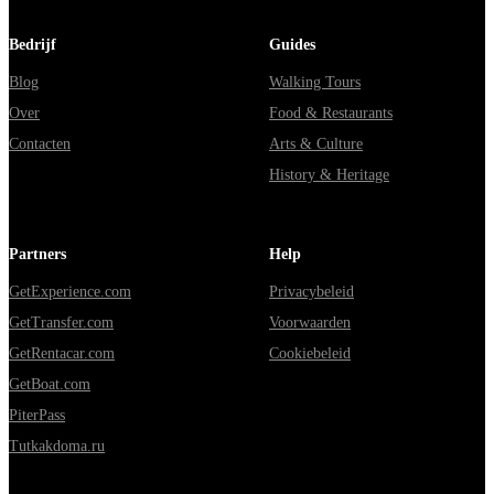
Bedrijf
Guides
Blog
Walking Tours
Over
Food & Restaurants
Contacten
Arts & Culture
History & Heritage
Partners
Help
GetExperience.com
Privacybeleid
GetTransfer.com
Voorwaarden
GetRentacar.com
Cookiebeleid
GetBoat.com
PiterPass
Tutkakdoma.ru