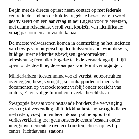
Begin met de directe opties: neem contact op met federale
centra in de stad om de huidige regels te bevestigen; u wordt
geadviseerd om een aanvraag in het Engels voor te bereiden,
met daarin reisdetails, verblijven, kopieën van identificatie;
vraag paspoorten aan via dit kanaal.
De meeste volwassenen komen in aanmerking na het indienen
van bewijs van burgerschap; leeftijdsverificatie; woonbewijs;
huidige interne identiteitsbewijzen; geboorteakten;
adresbewijs; formulier Engelse taal; de verwerkingslijn blijft
open tot de deadline; deze aanpak voorkomt vertragingen.
Minderjarigen: toestemming voogd vereist; geboorteakten
overleggen; bewijs voogdij; schoolrapporten of medische
documenten op verzoek tonen; verblijf onder toezicht van
ouders; Engelstalige formulieren veelal beschikbaar.
Swapoptie bestaat voor bestaande houders die vervanging
zoeken; tot verzending blijft dekking bestaan; vraag indienen
met reden; voeg indien beschikbaar politierapport of
verliesverklaring toe; geautoriseerde centra bestaan onder
intergouvernementele overeenkomsten; check opties bij
centra, luchthavens, stations.