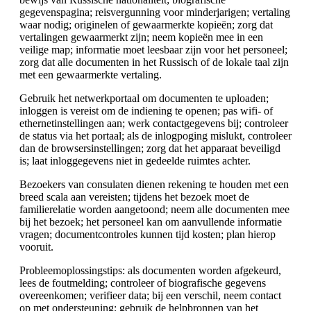
gegevenspagina; reisvergunning voor minderjarigen; vertaling
waar nodig; originelen of gewaarmerkte kopieën; zorg dat
vertalingen gewaarmerkt zijn; neem kopieën mee in een
veilige map; informatie moet leesbaar zijn voor het personeel;
zorg dat alle documenten in het Russisch of de lokale taal zijn
met een gewaarmerkte vertaling.
Gebruik het netwerkportaal om documenten te uploaden;
inloggen is vereist om de indiening te openen; pas wifi- of
ethernetinstellingen aan; werk contactgegevens bij; controleer
de status via het portaal; als de inlogpoging mislukt, controleer
dan de browsersinstellingen; zorg dat het apparaat beveiligd
is; laat inloggegevens niet in gedeelde ruimtes achter.
Bezoekers van consulaten dienen rekening te houden met een
breed scala aan vereisten; tijdens het bezoek moet de
familierelatie worden aangetoond; neem alle documenten mee
bij het bezoek; het personeel kan om aanvullende informatie
vragen; documentcontroles kunnen tijd kosten; plan hierop
vooruit.
Probleemoplossingstips: als documenten worden afgekeurd,
lees de foutmelding; controleer of biografische gegevens
overeenkomen; verifieer data; bij een verschil, neem contact
op met ondersteuning; gebruik de helpbronnen van het