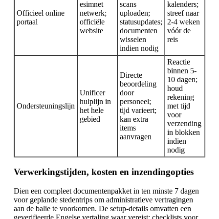
esimnet
scans
kalenders;
Officieel online
netwerk;
uploaden;
streef naar
portaal
officiële
statusupdates;
2-4 weken
website
documenten
vóór de
wisselen
reis
indien nodig
Reactie
binnen 5-
Directe
10 dagen;
beoordeling
houd
Unificer
door
rekening
hulplijn in
personeel;
Ondersteuningslijn
met tijd
het hele
tijd varieert;
voor
gebied
kan extra
verzending
items
in blokken
aanvragen
indien
nodig
Verwerkingstijden, kosten en inzendingopties
Dien een compleet documentenpakket in ten minste 7 dagen
voor geplande stedentrips om administratieve vertragingen
aan de balie te voorkomen. De setup-details omvatten een
geverifieerde Engelse vertaling waar vereist; checklists voor