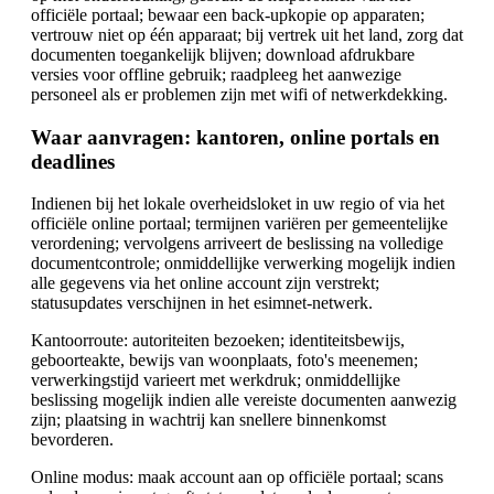
officiële portaal; bewaar een back-upkopie op apparaten;
vertrouw niet op één apparaat; bij vertrek uit het land, zorg dat
documenten toegankelijk blijven; download afdrukbare
versies voor offline gebruik; raadpleeg het aanwezige
personeel als er problemen zijn met wifi of netwerkdekking.
Waar aanvragen: kantoren, online portals en
deadlines
Indienen bij het lokale overheidsloket in uw regio of via het
officiële online portaal; termijnen variëren per gemeentelijke
verordening; vervolgens arriveert de beslissing na volledige
documentcontrole; onmiddellijke verwerking mogelijk indien
alle gegevens via het online account zijn verstrekt;
statusupdates verschijnen in het esimnet-netwerk.
Kantoorroute: autoriteiten bezoeken; identiteitsbewijs,
geboorteakte, bewijs van woonplaats, foto's meenemen;
verwerkingstijd varieert met werkdruk; onmiddellijke
beslissing mogelijk indien alle vereiste documenten aanwezig
zijn; plaatsing in wachtrij kan snellere binnenkomst
bevorderen.
Online modus: maak account aan op officiële portaal; scans