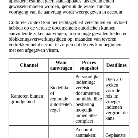
uploaden; esimnet geeft statusupdates; als documenten
gewisseld moeten worden, gebruik de wissel-functie;
voortgang van de aanvraag wordt weergegeven in account.
Culturele context kan per rechtsgebied verschillen en invloed
hebben op de vereiste documenten; autoriteiten kunnen
aanvullende zaken aanvragen; in sommige gevallen treden er
blokkeringsverwerkingstijden op; maanden van tevoren
vertrekken helpt ervoor te zorgen dat de reis kan beginnen
met een afgegeven visum.
Waar
Proces
Channel
Deadlines
aanvragen
snapshot
Persoonlijke
Dien 2-6
indiening;
weken
Stedelijke
vereiste
voor de
of
documenten;
Kantoren binnen
reis in;
regionale
onmiddellijke
grondgebied
vroeger
autoriteiten
beslissing
indienen
regel
mogelijk
vergroot de
indien alles
kans
compleet
Account
aanmaken;
Geplaatste