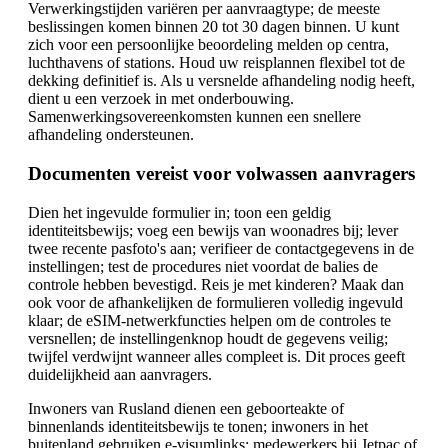
Verwerkingstijden variëren per aanvraagtype; de meeste
beslissingen komen binnen 20 tot 30 dagen binnen. U kunt
zich voor een persoonlijke beoordeling melden op centra,
luchthavens of stations. Houd uw reisplannen flexibel tot de
dekking definitief is. Als u versnelde afhandeling nodig heeft,
dient u een verzoek in met onderbouwing.
Samenwerkingsovereenkomsten kunnen een snellere
afhandeling ondersteunen.
Documenten vereist voor volwassen aanvragers
Dien het ingevulde formulier in; toon een geldig
identiteitsbewijs; voeg een bewijs van woonadres bij; lever
twee recente pasfoto's aan; verifieer de contactgegevens in de
instellingen; test de procedures niet voordat de balies de
controle hebben bevestigd. Reis je met kinderen? Maak dan
ook voor de afhankelijken de formulieren volledig ingevuld
klaar; de eSIM-netwerkfuncties helpen om de controles te
versnellen; de instellingenknop houdt de gegevens veilig;
twijfel verdwijnt wanneer alles compleet is. Dit proces geeft
duidelijkheid aan aanvragers.
Inwoners van Rusland dienen een geboorteakte of
binnenlands identiteitsbewijs te tonen; inwoners in het
buitenland gebruiken e-visumlinks; medewerkers bij Jetpac of