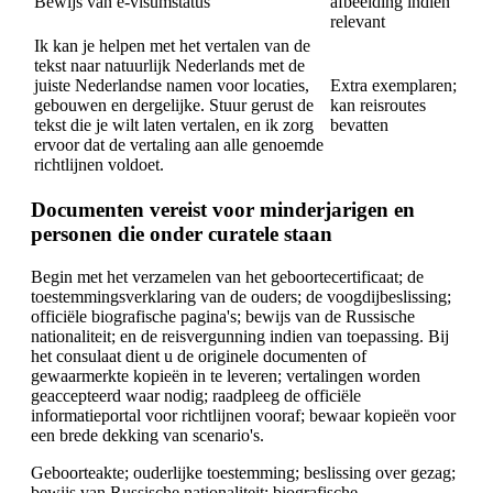
Bewijs van e-visumstatus
afbeelding indien
relevant
Ik kan je helpen met het vertalen van de
tekst naar natuurlijk Nederlands met de
juiste Nederlandse namen voor locaties,
Extra exemplaren;
gebouwen en dergelijke. Stuur gerust de
kan reisroutes
tekst die je wilt laten vertalen, en ik zorg
bevatten
ervoor dat de vertaling aan alle genoemde
richtlijnen voldoet.
Documenten vereist voor minderjarigen en
personen die onder curatele staan
Begin met het verzamelen van het geboortecertificaat; de
toestemmingsverklaring van de ouders; de voogdijbeslissing;
officiële biografische pagina's; bewijs van de Russische
nationaliteit; en de reisvergunning indien van toepassing. Bij
het consulaat dient u de originele documenten of
gewaarmerkte kopieën in te leveren; vertalingen worden
geaccepteerd waar nodig; raadpleeg de officiële
informatieportal voor richtlijnen vooraf; bewaar kopieën voor
een brede dekking van scenario's.
Geboorteakte; ouderlijke toestemming; beslissing over gezag;
bewijs van Russische nationaliteit; biografische