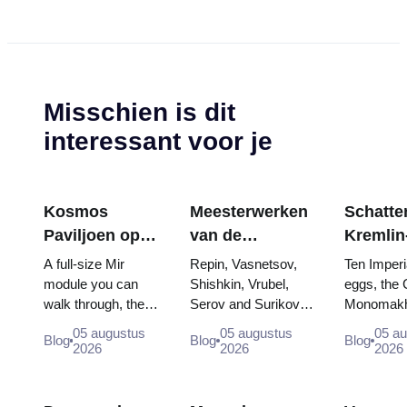
Misschien is dit
interessant voor je
Kosmos
Meesterwerken
Schatten
Paviljoen op
van de
Kremlin
VDNKh:
Tretjakovgalerij:
wapenk
A full-size Mir
Repin, Vasnetsov,
Ten Imperi
Binnen de
De schilderijen
Fabergé
module you can
Shishkin, Vrubel,
eggs, the 
walk through, the
Serov and Surikov
Monomakh
Grootste
waarvoor u uw
tronen 
Energia–Buran
— the works that
double thr
Ruimte-
reis kunt
kroning
05 augustus
05 augustus
05 a
Blog
Blog
Blog
model, scorched
stop people, where
boy tsars 
2026
2026
2026
tentoonstelling
plannen
descent capsules
they hang, and why
coronation
van Rusland
and 120 pieces of
booking the...
Catherine..
flight...