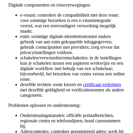
Digitale componenten en reisoverwegingen:
e-visum: controleer de compatibiliteit met deze route;
voor sommige bezoeken is een e-visumintegratie
vereist, wat een eenvoudigere verwerking mogelijk
maakt.
esim: sommige digitale-identiteitsstromen maken
gebruik van aan esim gekoppelde inloggegevens;
gebruik contactpunten met providers; zorg ervoor dat
privacyinstellingen voldoen.
schakelen/verwisselen/omschakelen: in de instellingen
kun je schakelen tussen een papieren werkwijze en een
digitale workflow met behulp van een schakelaar;
bijvoorbeeld, het bezoeken van centra versus een online
route.
dezelfde rechten: route kiezen en
certificaat verkrijgen
met dezelfde geldigheid en verificatienormen als andere
categorieën.
Problemen oplossen en ondersteuning:
Ondersteuningskanalen: officiële portaalberichten,
regionale centra en telefoonlijnen; houd casenummers
bij.
Adrescontroles: controleer geregistreerd adres; werk bij