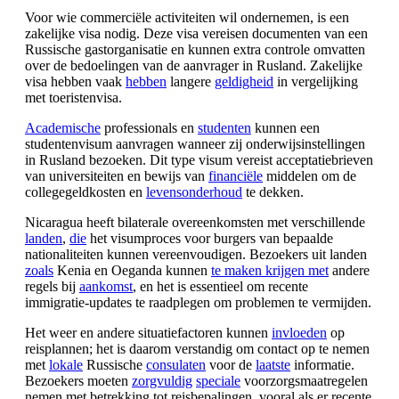
Voor wie commerciële activiteiten wil ondernemen, is een
zakelijke visa nodig. Deze visa vereisen documenten van een
Russische gastorganisatie en kunnen extra controle omvatten
over de bedoelingen van de aanvrager in Rusland. Zakelijke
visa hebben vaak
hebben
langere
geldigheid
in vergelijking
met toeristenvisa.
Academische
professionals en
studenten
kunnen een
studentenvisum aanvragen wanneer zij onderwijsinstellingen
in Rusland bezoeken. Dit type visum vereist acceptatiebrieven
van universiteiten en bewijs van
financiële
middelen om de
collegegeldkosten en
levensonderhoud
te dekken.
Nicaragua heeft bilaterale overeenkomsten met verschillende
landen
,
die
het visumproces voor burgers van bepaalde
nationaliteiten kunnen vereenvoudigen. Bezoekers uit landen
zoals
Kenia en Oeganda kunnen
te maken krijgen met
andere
regels bij
aankomst
, en het is essentieel om recente
immigratie-updates te raadplegen om problemen te vermijden.
Het weer en andere situatiefactoren kunnen
invloeden
op
reisplannen; het is daarom verstandig om contact op te nemen
met
lokale
Russische
consulaten
voor de
laatste
informatie.
Bezoekers moeten
zorgvuldig
speciale
voorzorgsmaatregelen
nemen met betrekking tot reisbepalingen, vooral als er recente