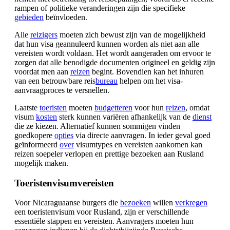
rampen of politieke veranderingen zijn die specifieke
gebieden
beïnvloeden.
Alle
reizigers
moeten zich bewust zijn van de mogelijkheid
dat hun visa geannuleerd kunnen worden als niet aan alle
vereisten wordt voldaan. Het wordt aangeraden om ervoor te
zorgen dat alle benodigde documenten origineel en geldig zijn
voordat men aan
reizen
begint. Bovendien kan het inhuren
van een betrouwbare reis
bureau
helpen om het visa-
aanvraagproces te versnellen.
Laatste
toeristen
moeten
budgetteren
voor hun
reizen
, omdat
visum
kosten
sterk kunnen variëren afhankelijk van de
dienst
die ze kiezen. Alternatief kunnen sommigen vinden
goedkopere
opties
via directe aanvragen. In ieder geval goed
geïnformeerd
over
visumtypes en vereisten aankomen kan
reizen soepeler verlopen en prettige bezoeken aan Rusland
mogelijk maken.
Toeristenvisumvereisten
Voor Nicaraguaanse burgers die
bezoeken
willen
verkregen
een toeristenvisum voor Rusland, zijn er verschillende
essentiële stappen en vereisten. Aanvragers moeten hun