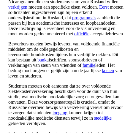
Nicaraguanen die een studentenvisum voor Rusland willen
verkrijgen
moeten aan specifieke eisen voldoen.
Eerst
moeten
sollicitanten ingeschreven zijn bij een erkend
onderwijsinstituut in Rusland, dat
programma's
aanbiedt die
passen bij hun academische interesses en loopbaandoelen.
Deze inschrijving is essentieel voor de visumverlening en
moet worden gedocumenteerd met
officiële
acceptatiebrieven.
Bewerbers moeten bewijs leveren van voldoende financiële
middelen om de collegegeldkosten en
levensonderhoudskosten tijdens hun verblijf te dekken. Dit
kan bestaan uit
bank
afschriften, sponsorbrieven of
verklaringen van steun van vrienden of
familie
leden. Het
bedrag moet ongeveer gelijk zijn aan de jaarlijkse
kosten
van
leven en studeren.
Studenten moeten ook aantonen dat ze over voldoende
ziektekostenverzekering beschikken voor de duur van hun
studie, wat medische noodzakelijke zorg en ongevallen kan
omvatten. Deze voorzorgsmaatregel is cruciaal, omdat de
Russische overheid bewijs van verzekering vereist om ervoor
te zorgen dat studenten
toegang
kunnen krijgen tot
noodzakelijke medische diensten terwijl ze in
stedelijke
gebieden verblijven.