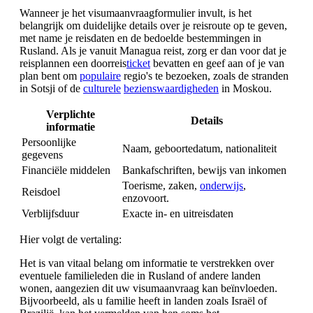
Wanneer je het visumaanvraagformulier invult, is het
belangrijk om duidelijke details over je reisroute op te geven,
met name je reisdaten en de bedoelde bestemmingen in
Rusland. Als je vanuit Managua reist, zorg er dan voor dat je
reisplannen een doorreis
ticket
bevatten en geef aan of je van
plan bent om
populaire
regio's te bezoeken, zoals de stranden
in Sotsji of de
culturele
bezienswaardigheden
in Moskou.
Verplichte
Details
informatie
Persoonlijke
Naam, geboortedatum, nationaliteit
gegevens
Financiële middelen
Bankafschriften, bewijs van inkomen
Toerisme, zaken,
onderwijs
,
Reisdoel
enzovoort.
Verblijfsduur
Exacte in- en uitreisdaten
Hier volgt de vertaling:
Het is van vitaal belang om informatie te verstrekken over
eventuele familieleden die in Rusland of andere landen
wonen, aangezien dit uw visumaanvraag kan beïnvloeden.
Bijvoorbeeld, als u familie heeft in landen zoals Israël of