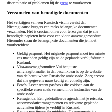
discriminatie of problemen bij de
grens
te voorkomen.
Verzamelen van benodigde documenten
Het verkrijgen van een Russisch visum vereist dat
Nicaraguaanse burgers een reeks belangrijke documenten
verzamelen. Het is cruciaal om ervoor te zorgen dat je alle
benodigde papieren hebt voor een vlotte aanvraagprocedure.
Hieronder staan de belangrijkste documenten die je moet
voorbereiden:
Geldig paspoort: Het originele paspoort moet ten minste
zes maanden geldig zijn na de geplande verblijfsduur in
Rusland.
Visa-aanvraagformulier: Vul het juiste
aanvraagformulier in dat beschikbaar is op de website
van de betrouwbare Russische ambassade. Zorg ervoor
dat alle gegevens nauwkeurig en volledig zijn.
Foto's: Lever recent pasfoto's die voldoen aan de
specifieke eisen zoals vermeld in de instructies van de
ambassade.
Reisagenda: Een gedetailleerde agenda met je reisdata,
accommodatiearrangementen en relevante geplande
activiteiten tijdens je verblijf in Rusland.
Bewijs van financiële middelen: Documentatie die