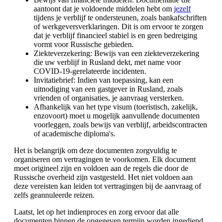
aantoont dat je voldoende middelen hebt om
jezelf
tijdens je verblijf te ondersteunen, zoals bankafschriften
of werkgeversverklaringen. Dit is om ervoor te zorgen
dat je verblijf financieel stabiel is en geen bedreiging
vormt voor Russische gebieden.
Ziekteverzekering: Bewijs van een ziekteverzekering
die uw verblijf in Rusland dekt, met name voor
COVID-19-gerelateerde incidenten.
Invitatiebrief: Indien van toepassing, kan een
uitnodiging van een gastgever in Rusland, zoals
vrienden of organisaties, je aanvraag versterken.
Afhankelijk van het type visum (toeristisch, zakelijk,
enzovoort) moet u mogelijk aanvullende documenten
voorleggen, zoals bewijs van verblijf, arbeidscontracten
of academische diploma's.
Het is belangrijk om deze documenten zorgvuldig te
organiseren om vertragingen te voorkomen. Elk document
moet origineel zijn en voldoen aan de regels die door de
Russische overheid zijn vastgesteld. Het niet voldoen aan
deze vereisten kan leiden tot vertragingen bij de aanvraag of
zelfs geannuleerde reizen.
Laatst, let op het indienproces en zorg ervoor dat alle
documenten binnen de opgegeven termijn worden ingediend.