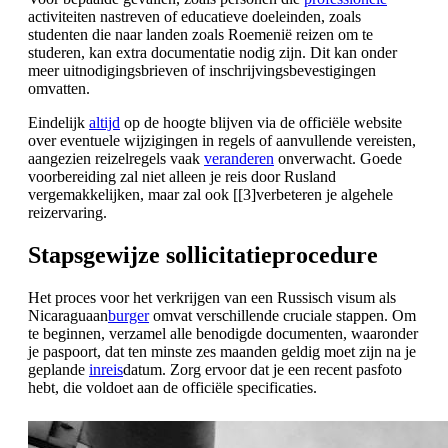
activiteiten nastreven of educatieve doeleinden, zoals
studenten die naar landen zoals Roemenië reizen om te
studeren, kan extra documentatie nodig zijn. Dit kan onder
meer uitnodigingsbrieven of inschrijvingsbevestigingen
omvatten.
Eindelijk
altijd
op de hoogte blijven via de officiële website
over eventuele wijzigingen in regels of aanvullende vereisten,
aangezien reizelregels vaak
veranderen
onverwacht. Goede
voorbereiding zal niet alleen je reis door Rusland
vergemakkelijken, maar zal ook [[3]verbeteren je algehele
reizervaring.
Stapsgewijze sollicitatieprocedure
Het proces voor het verkrijgen van een Russisch visum als
Nicaraguaan
burger
omvat verschillende cruciale stappen. Om
te beginnen, verzamel alle benodigde documenten, waaronder
je paspoort, dat ten minste zes maanden geldig moet zijn na je
geplande
inreis
datum. Zorg ervoor dat je een recent pasfoto
hebt, die voldoet aan de officiële specificaties.