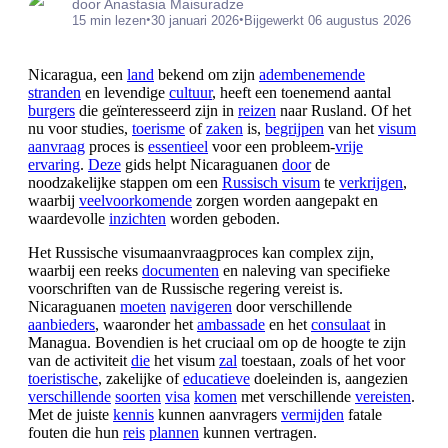
door Anastasia Maisuradze
•
•
15 min lezen
30 januari 2026
Bijgewerkt 06 augustus 2026
Nicaragua, een
land
bekend om zijn
adembenemende
stranden
en levendige
cultuur
, heeft een toenemend aantal
burgers
die geïnteresseerd zijn in
reizen
naar Rusland. Of het
nu voor studies,
toerisme
of
zaken
is,
begrijpen
van het
visum
aanvraag
proces is
essentieel
voor een probleem-
vrije
ervaring
.
Deze
gids helpt Nicaraguanen
door
de
noodzakelijke stappen om een
Russisch visum
te
verkrijgen
,
waarbij
veelvoorkomende
zorgen worden aangepakt en
waardevolle
inzichten
worden geboden.
Het Russische visumaanvraagproces kan complex zijn,
waarbij een reeks
documenten
en naleving van specifieke
voorschriften van de Russische regering vereist is.
Nicaraguanen
moeten
navigeren
door verschillende
aanbieders
, waaronder het
ambassade
en het
consulaat
in
Managua. Bovendien is het cruciaal om op de hoogte te zijn
van de activiteit
die
het visum
zal
toestaan, zoals of het voor
toeristische
, zakelijke of
educatieve
doeleinden is, aangezien
verschillende
soorten
visa
komen
met verschillende
vereisten
.
Met de juiste
kennis
kunnen aanvragers
vermijden
fatale
fouten die hun
reis
plannen
kunnen vertragen.