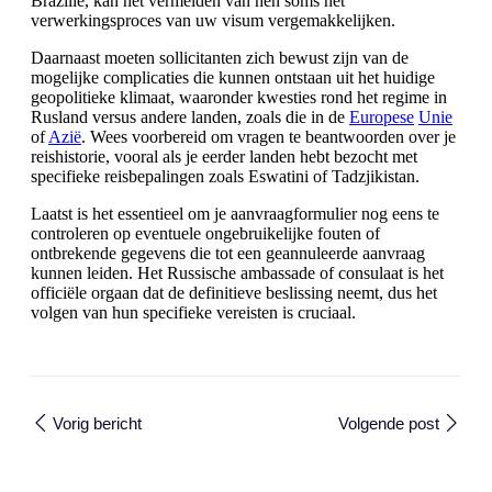
Brazilië, kan het vermelden van hen soms het
verwerkingsproces van uw visum vergemakkelijken.
Daarnaast moeten sollicitanten zich bewust zijn van de
mogelijke complicaties die kunnen ontstaan uit het huidige
geopolitieke klimaat, waaronder kwesties rond het regime in
Rusland versus andere landen, zoals die in de
Europese
Unie
of
Azië
. Wees voorbereid om vragen te beantwoorden over je
reishistorie, vooral als je eerder landen hebt bezocht met
specifieke reisbepalingen zoals Eswatini of Tadzjikistan.
Laatst is het essentieel om je aanvraagformulier nog eens te
controleren op eventuele ongebruikelijke fouten of
ontbrekende gegevens die tot een geannuleerde aanvraag
kunnen leiden. Het Russische ambassade of consulaat is het
officiële orgaan dat de definitieve beslissing neemt, dus het
volgen van hun specifieke vereisten is cruciaal.
Vorig bericht
Volgende post