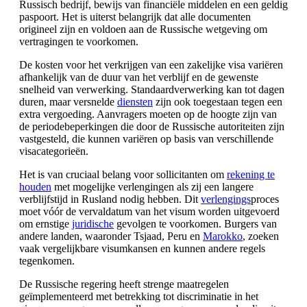
Russisch bedrijf, bewijs van financiële middelen en een geldig
paspoort. Het is uiterst belangrijk dat alle documenten
origineel zijn en voldoen aan de Russische wetgeving om
vertragingen te voorkomen.
De kosten voor het verkrijgen van een zakelijke visa variëren
afhankelijk van de duur van het verblijf en de gewenste
snelheid van verwerking. Standaardverwerking kan tot dagen
duren, maar versnelde
diensten
zijn ook toegestaan tegen een
extra vergoeding. Aanvragers moeten op de hoogte zijn van
de periodebeperkingen die door de Russische autoriteiten zijn
vastgesteld, die kunnen variëren op basis van verschillende
visacategorieën.
Het is van cruciaal belang voor sollicitanten om
rekening te
houden
met mogelijke verlengingen als zij een langere
verblijfstijd in Rusland nodig hebben. Dit
verlengings
proces
moet vóór de vervaldatum van het visum worden uitgevoerd
om ernstige
juridische
gevolgen te voorkomen. Burgers van
andere landen, waaronder Tsjaad, Peru en
Marokko
, zoeken
vaak vergelijkbare visumkansen en kunnen andere regels
tegenkomen.
De Russische regering heeft strenge maatregelen
geïmplementeerd met betrekking tot discriminatie in het