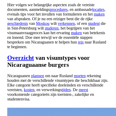
Hier volgen we belangrijke aspecten zoals de vereiste
documenten, aanmeldings
procedures
, en ambassade
locaties
,
evenals tips voor het invullen van formulieren en het
maken
van afspraken. Of je nu een reiziger bent die de rijke
geschiedenis
van
Moskou
wilt
verkennen
, of een
student
die
in Sint-Petersburg wilt
studeren
, het begrijpen van het
visumaanvraagproces kan het ervaring
maken
van betekenis
en lonend. Doe mee terwijl we de essentiële stappen
bespreken om Nicaraguanen te helpen hun
reis
naar Rusland
te beginnen.
Overzicht
van visumtypes voor
Nicaraguaanse burgers
Nicaraguanen
plannen
om naar Rusland
moeten
rekening
houden met de verschillende visumtypen die beschikbaar zijn.
Elke categorie heeft specifieke doeleinden en verschillende
vereisten,
kosten
, en verwerkings
tijden
. De
meest
voorkomende categorieën zijn toeristen-, zakelijke en
studentenvisa.