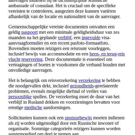
aanvragen indienen bij de dichtstbijzijnde Russische
ambassade of consulaat. Het is cruciaal om de specifieke
vereisten te controleren, aangezien deze kunnen variëren
afhankelijk van de locatie en nationaliteit van de aanvrager.
Gemeenschappelijke vereiste documenten omvatten een
geldig
paspoort
met een minimale geldigheidsduur van zes
maanden na het geplande
verblijf
, een
ingevulde
visa-
aanvraagformulier en een recent pasfoto-formaatfoto.
Bovendien moeten reizigers een reisroute voorleggen,
inclusief bewijs van accommodatie en een
heen- en terug
-
reis
vlucht
reservering
. Deze documentatie is essentieel om
vertragingen of boetes te voorkomen die verband houden met
onvolledige aanvragen.
Het is belangrijk om reisverzekering
verzekering
te hebben
die noodgevallen dekt, inclusief
gezondheids
-gerelateerde
problemen, evenals mogelijke diefstal of verlies van
persoonlijke
spullen. De verzekering moet de duur van het
verblijf in Rusland dekken en voorzieningen bevatten voor
ernstige
medische
aandoeningen.
Sollicitanten kunnen ook een
sponsorbewijs
moeten indienen
als zij worden uitgenodigd door een Russische inwoner of
organisatie. Sommige categorieën reizigers kunnen worden
aangemoedigd om deel te nemen aan