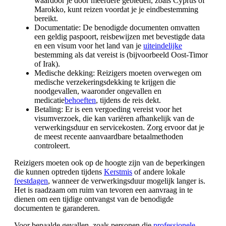
waardoor je door meerdere gebieden, zoals Cyprus of
Marokko, kunt reizen voordat je je eindbestemming
bereikt.
Documentatie: De benodigde documenten omvatten
een geldig paspoort, reisbewijzen met bevestigde data
en een visum voor het land van je
uiteindelijke
bestemming als dat vereist is (bijvoorbeeld Oost-Timor
of Irak).
Medische dekking: Reizigers moeten overwegen om
medische verzekeringsdekking te krijgen die
noodgevallen, waaronder ongevallen en
medicatie
behoeften
, tijdens de reis dekt.
Betaling: Er is een vergoeding vereist voor het
visumverzoek, die kan variëren afhankelijk van de
verwerkingsduur en servicekosten. Zorg ervoor dat je
de meest recente aanvaardbare betaalmethoden
controleert.
Reizigers moeten ook op de hoogte zijn van de beperkingen
die kunnen optreden tijdens
Kerstmis
of andere lokale
feestdagen
, wanneer de verwerkingsduur mogelijk langer is.
Het is raadzaam om ruim van tevoren een aanvraag in te
dienen om een tijdige ontvangst van de benodigde
documenten te garanderen.
Voor bepaalde gevallen, zoals personen die
professionele