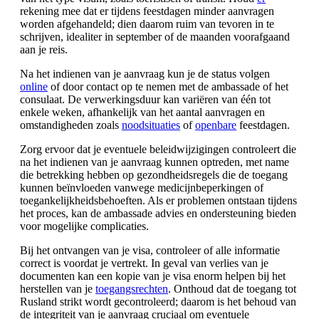
rekening mee dat er tijdens feestdagen minder aanvragen
worden afgehandeld; dien daarom ruim van tevoren in te
schrijven, idealiter in september of de maanden voorafgaand
aan je reis.
Na het indienen van je aanvraag kun je de status volgen
online
of door contact op te nemen met de ambassade of het
consulaat. De verwerkingsduur kan variëren van één tot
enkele weken, afhankelijk van het aantal aanvragen en
omstandigheden zoals
noodsituaties
of
openbare
feestdagen.
Zorg ervoor dat je eventuele beleidwijzigingen controleert die
na het indienen van je aanvraag kunnen optreden, met name
die betrekking hebben op gezondheidsregels die de toegang
kunnen beïnvloeden vanwege medicijnbeperkingen of
toegankelijkheidsbehoeften. Als er problemen ontstaan tijdens
het proces, kan de ambassade advies en ondersteuning bieden
voor mogelijke complicaties.
Bij het ontvangen van je visa, controleer of alle informatie
correct is voordat je vertrekt. In geval van verlies van je
documenten kan een kopie van je visa enorm helpen bij het
herstellen van je
toegangsrechten
. Onthoud dat de toegang tot
Rusland strikt wordt gecontroleerd; daarom is het behoud van
de integriteit van je aanvraag cruciaal om eventuele