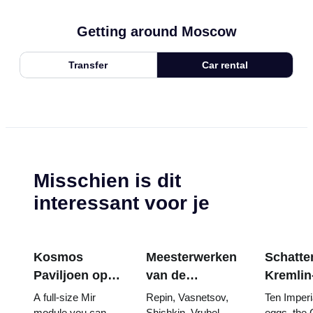
Getting around Moscow
Transfer
Car rental
Misschien is dit
interessant voor je
Kosmos
Meesterwerken
Schatten
Paviljoen op
van de
Kremlin
VDNKh:
Tretjakovgalerij:
wapenk
A full-size Mir
Repin, Vasnetsov,
Ten Imperi
Binnen de
De schilderijen
Fabergé
module you can
Shishkin, Vrubel,
eggs, the 