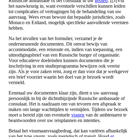
Russische ambassade of het consulaat in uw
gebied
. [[3]Vul
het nauwkeurig in, want eventuele verschillen kunnen leiden
tot complicaties of vertragingen bij de behandeling van uw
aanvraag. Wees ervan bewust dat bepaalde jurisdicties, zoals
Monaco en Estland, mogelijk specifieke aanvullende vereisten
hebben.
Na het invullen van het formulier, verzamel je de
ondersteunende documenten. Dit omvat bewijs van
accommodatie, een reisroute en, indien van toepassing, een
uitnodigingsbrief van een Russische burger of organisatie.
Voor educatieve doeleinden kunnen documenten die je
inschrijving in een studieprogramma bewijzen ook vereist
zijn. Als je voor zaken reist, zorg er dan voor dat je werkgever
een brief voorziet waarin het doel van je bezoek wordt
vermeld.
Eenmaal uw documenten klaar zijn, dient u uw aanvraag
persoonlijk in bij de dichtstbijzijnde Russische ambassade of
consulaat. Het is raadzaam om van tevoren een afspraak te
maken om lange wachttijden te vermijden. Tijdens uw bezoek
moet u bereid zijn om eventuele
vragen
van de ambtenaren te
beantwoorden over uw reisplannen en intenties.
Betaal het visumaanvraagbedrag, dat kan variëren afhankelijk
van het type visum, zoals toeristisch of transit. Houd
er