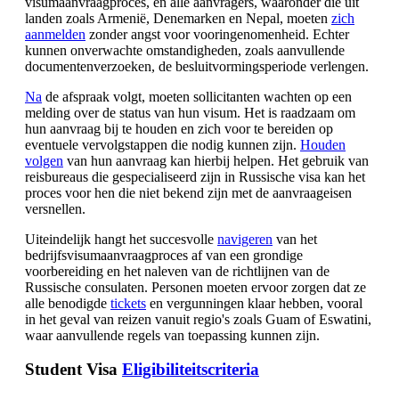
visumaanvraagproces, en alle aanvragers, waaronder die uit
landen zoals Armenië, Denemarken en Nepal, moeten
zich
aanmelden
zonder angst voor vooringenomenheid. Echter
kunnen onverwachte omstandigheden, zoals aanvullende
documentenverzoeken, de besluitvormingsperiode verlengen.
Na
de afspraak volgt, moeten sollicitanten wachten op een
melding over de status van hun visum. Het is raadzaam om
hun aanvraag bij te houden en zich voor te bereiden op
eventuele vervolgstappen die nodig kunnen zijn.
Houden
volgen
van hun aanvraag kan hierbij helpen. Het gebruik van
reisbureaus die gespecialiseerd zijn in Russische visa kan het
proces voor hen die niet bekend zijn met de aanvraageisen
versnellen.
Uiteindelijk hangt het succesvolle
navigeren
van het
bedrijfsvisumaanvraagproces af van een grondige
voorbereiding en het naleven van de richtlijnen van de
Russische consulaten. Personen moeten ervoor zorgen dat ze
alle benodigde
tickets
en vergunningen klaar hebben, vooral
in het geval van reizen vanuit regio's zoals Guam of Eswatini,
waar aanvullende regels van toepassing kunnen zijn.
Student Visa
Eligibiliteitscriteria