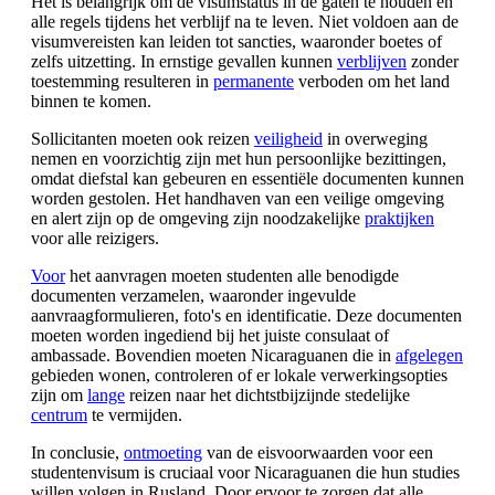
Het is belangrijk om de visumstatus in de gaten te houden en
alle regels tijdens het verblijf na te leven. Niet voldoen aan de
visumvereisten kan leiden tot sancties, waaronder boetes of
zelfs uitzetting. In ernstige gevallen kunnen
verblijven
zonder
toestemming resulteren in
permanente
verboden om het land
binnen te komen.
Sollicitanten moeten ook reizen
veiligheid
in overweging
nemen en voorzichtig zijn met hun persoonlijke bezittingen,
omdat diefstal kan gebeuren en essentiële documenten kunnen
worden gestolen. Het handhaven van een veilige omgeving
en alert zijn op de omgeving zijn noodzakelijke
praktijken
voor alle reizigers.
Voor
het aanvragen moeten studenten alle benodigde
documenten verzamelen, waaronder ingevulde
aanvraagformulieren, foto's en identificatie. Deze documenten
moeten worden ingediend bij het juiste consulaat of
ambassade. Bovendien moeten Nicaraguanen die in
afgelegen
gebieden wonen, controleren of er lokale verwerkingsopties
zijn om
lange
reizen naar het dichtstbijzijnde stedelijke
centrum
te vermijden.
In conclusie,
ontmoeting
van de eisvoorwaarden voor een
studentenvisum is cruciaal voor Nicaraguanen die hun studies
willen volgen in Rusland. Door ervoor te zorgen dat alle