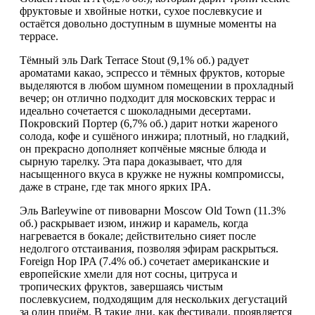
фруктовые и хвойные нотки, сухое послевкусие и
остаётся довольно доступным в шумные моменты на
террасе.
Тёмный эль Dark Terrace Stout (9,1% об.) радует
ароматами какао, эспрессо и тёмных фруктов, которые
выделяются в любом шумном помещении в прохладный
вечер; он отлично подходит для московских террас и
идеально сочетается с шоколадными десертами.
Покровский Портер (6,7% об.) дарит нотки жареного
солода, кофе и сушёного инжира; плотный, но гладкий,
он прекрасно дополняет копчёные мясные блюда и
сырную тарелку. Эта пара доказывает, что для
насыщенного вкуса в кружке не нужны компромиссы,
даже в стране, где так много ярких IPA.
Эль Barleywine от пивоварни Moscow Old Town (11.3%
об.) раскрывает изюм, инжир и карамель, когда
нагревается в бокале; действительно сияет после
недолгого отстаивания, позволяя эфирам раскрыться.
Foreign Hop IPA (7.4% об.) сочетает американские и
европейские хмели для нот сосны, цитруса и
тропических фруктов, завершаясь чистым
послевкусием, подходящим для нескольких дегустаций
за один приём. В такие дни, как фестивали, проявляется