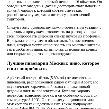
акцентом на локации и чёткой целью — 16 объектов. Он
объединяет заведения, даты и достопримечательности в
единый маршрут, который соответствует как
российским вкусам, так и интересу англоязычной
аудитории.
Следуя этому руководству, можно сочетать дегустации с
короткими прогулками, экономить на расходах и при
этом попробовать широкий спектр вкусовых профилей.
В результате получается обязательный к посещению
план, который могут использовать как местные жители,
так и любители пива, когда появятся новые заведения
или старые закроются на реконструкцию.
Лучшие пивоварни Москвы: пиво, которое
стоит попробовать
Арбатский янтарный эль (5,8% об.) от московской
пивоварни, расположенной рядом с улицей Арбат; его
вкус сочетает карамельный солод с апельсиновой
цедрой и чистым послевкусием. Бутылки хорошо
переносят транспортировку, и он особенно хорош при
температуре 8-10°C. Ольга из дегустационного зала
отмечает его как надёжный хит. Также попробуйте
Golden Arbat IPA (6,2% об.), который дарит тропические