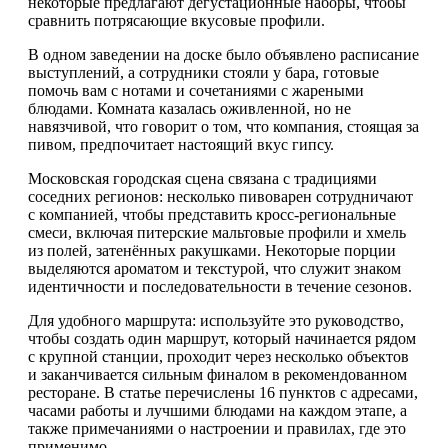
некоторые предлагают дегустационные наборы, чтобы
сравнить потрясающие вкусовые профили.
В одном заведении на доске было объявлено расписание
выступлений, а сотрудники стояли у бара, готовые
помочь вам с нотами и сочетаниями с жареными
блюдами. Комната казалась оживленной, но не
навязчивой, что говорит о том, что компания, стоящая за
пивом, предпочитает настоящий вкус гипсу.
Московская городская сцена связана с традициями
соседних регионов: несколько пивоварен сотрудничают
с компанией, чтобы представить кросс-региональные
смеси, включая питерские мальтовые профили и хмель
из полей, затенённых ракушками. Некоторые порции
выделяются ароматом и текстурой, что служит знаком
идентичности и последовательности в течение сезонов.
Для удобного маршрута: используйте это руководство,
чтобы создать один маршрут, который начинается рядом
с крупной станции, проходит через несколько объектов
и заканчивается сильным финалом в рекомендованном
ресторане. В статье перечислены 16 пунктов с адресами,
часами работы и лучшими блюдами на каждом этапе, а
также примечаниями о настроении и правилах, где это
применимо.