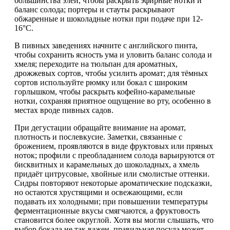
большинства элей, чтобы раскрыть эфирные нотки и
баланс солода; портеры и стауты раскрывают
обжаренные и шоколадные нотки при подаче при 12-
16°C.
В пивных заведениях начните с английского пинта,
чтобы сохранить ясность ума и уловить баланс солода и
хмеля; переходите на тюльпан для ароматных,
дрожжевых сортов, чтобы усилить аромат; для тёмных
сортов используйте рюмку или бокал с широким
горлышком, чтобы раскрыть кофейно-карамельные
нотки, сохраняя приятное ощущение во рту, особенно в
местах вроде пивных садов.
При дегустации обращайте внимание на аромат,
плотность и послевкусие. Заметки, связанные с
брожением, проявляются в виде фруктовых или пряных
ноток; профили с преобладанием солода варьируются от
бисквитных и карамельных до шоколадных, а хмель
придаёт цитрусовые, хвойные или смолистые оттенки.
Сидры повторяют некоторые ароматические подсказки,
но остаются хрустящими и освежающими, если
подавать их холодными; при повышении температуры
ферментационные вкусы смягчаются, а фруктовость
становится более округлой. Хотя вы могли слышать, что
выбор бокала не так важен, правильная посуда может