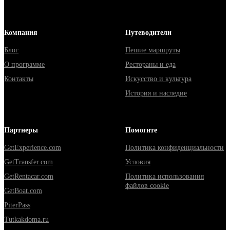
Компания
Путеводители
Блог
Пешие маршруты
О программе
Рестораны и еда
Контакты
Искусство и культура
История и наследие
Партнеры
Помогите
GetExperience.com
Политика конфиденциальности
GetTransfer.com
Условия
GetRentacar.com
Политика использования
файлов cookie
GetBoat.com
PiterPass
Tutkakdoma.ru