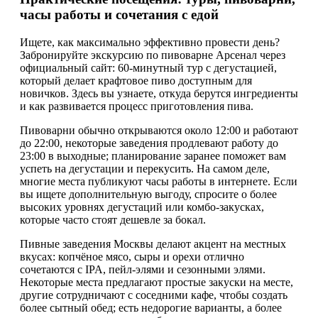
часы работы и сочетания с едой
Ищете, как максимально эффективно провести день?
Забронируйте экскурсию по пивоварне Арсенал через
официальный сайт: 60-минутный тур с дегустацией,
который делает крафтовое пиво доступным для
новичков. Здесь вы узнаете, откуда берутся ингредиенты
и как развивается процесс приготовления пива.
Пивоварни обычно открываются около 12:00 и работают
до 22:00, некоторые заведения продлевают работу до
23:00 в выходные; планирование заранее поможет вам
успеть на дегустации и перекусить. На самом деле,
многие места публикуют часы работы в интернете. Если
вы ищете дополнительную выгоду, спросите о более
высоких уровнях дегустаций или комбо-закусках,
которые часто стоят дешевле за бокал.
Пивные заведения Москвы делают акцент на местных
вкусах: копчёное мясо, сыры и орехи отлично
сочетаются с IPA, пейл-элями и сезонными элями.
Некоторые места предлагают простые закуски на месте,
другие сотрудничают с соседними кафе, чтобы создать
более сытный обед; есть недорогие варианты, а более