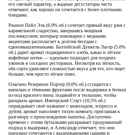
его смелый характер, а жадные дегустаторы часто
отмечают, как хорошо он сочетается с более плотными
блюдами.
Ржаное Пейл Эль (6.9% об.) сочетает пряный вкус ржи с
карамельной сладостью, завершаясь мощным
послевкусием; интерьер пивоварни с медными
акцентами располагает к долгим беседам с
единомышленниками. Балтийский Дункель Лагер (5.0%
об.) дарит аромат поджаренного хлеба, какао и лёгкие
кофейные нотки — идеально подходит для поздних
ужинов в соседних ресторанах. Несмотря на лёгкость,
оба сорта удивляют сложностью вкуса для тех, кто ищет
больше, чем просто лёгкое пиво.
Ольгино Резервное Портер (9,0% об.) сгущается с
ванилью и тёмными фруктами после выдержки в бочках
из-под красного вина; подавайте в тюльпане, чтобы
раскрыть аромат. Имперский Стаут (10,5% об.)
оправдывает своё название с шоколадом, эспрессо и
дубом; аромат наполняет тихую комнату, приглашая к
разговору о происхождении напитка. Достаточно
времени с этими бутылками раскрывает продуманный
подход к выдержке, и Александр отмечает, что они
идеально сочетаются с выдержанными сырами и