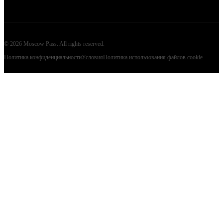
©
2026
Moscow Pass
. All rights reserved.
Политика конфиденциальности
Условия
Политика использования файлов cookie