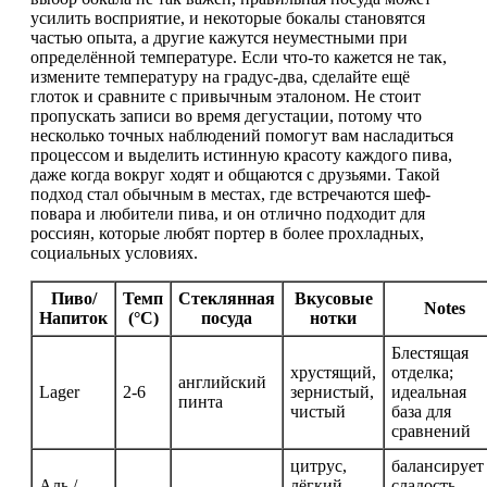
усилить восприятие, и некоторые бокалы становятся
частью опыта, а другие кажутся неуместными при
определённой температуре. Если что-то кажется не так,
измените температуру на градус-два, сделайте ещё
глоток и сравните с привычным эталоном. Не стоит
пропускать записи во время дегустации, потому что
несколько точных наблюдений помогут вам насладиться
процессом и выделить истинную красоту каждого пива,
даже когда вокруг ходят и общаются с друзьями. Такой
подход стал обычным в местах, где встречаются шеф-
повара и любители пива, и он отлично подходит для
россиян, которые любят портер в более прохладных,
социальных условиях.
Пиво/
Темп
Стеклянная
Вкусовые
Notes
Напиток
(°C)
посуда
нотки
Блестящая
хрустящий,
отделка;
английский
Lager
2-6
зернистый,
идеальная
пинта
чистый
база для
сравнений
цитрус,
балансирует
Аль /
лёгкий
сладость