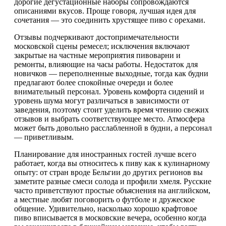
дорогие дегустационные наборы сопровождаются
описаниями вкусов. Проще говоря, лучшая идея для
сочетания — это соединить хрустящее пиво с орехами.
Отзывы подчеркивают достопримечательности
московской сцены ремесел; исключения включают
закрытые на частные мероприятия пивоварни и
ремонты, влияющие на часы работы. Недостаток для
новичков — переполненные выходные, тогда как будни
предлагают более спокойные очереди и более
внимательный персонал. Уровень комфорта сидений и
уровень шума могут различаться в зависимости от
заведения, поэтому стоит уделить время чтению свежих
отзывов и выбрать соответствующее место. Атмосфера
может быть довольно расслабленной в будни, а персонал
— приветливым.
Планирование для иностранных гостей лучше всего
работает, когда вы относитесь к пиву как к кулинарному
опыту: от стран вроде Бельгии до других регионов вы
заметите разные смеси солода и профили хмеля. Русские
часто приветствуют простые объяснения на английском,
а местные любят поговорить о футболе и дружеское
общение. Удивительно, насколько хорошо крафтовое
пиво вписывается в московские вечера, особенно когда