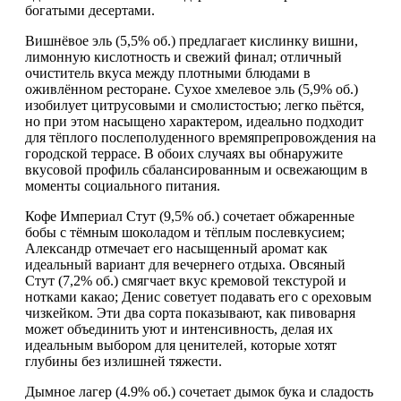
богатыми десертами.
Вишнёвое эль (5,5% об.) предлагает кислинку вишни,
лимонную кислотность и свежий финал; отличный
очиститель вкуса между плотными блюдами в
оживлённом ресторане. Сухое хмелевое эль (5,9% об.)
изобилует цитрусовыми и смолистостью; легко пьётся,
но при этом насыщено характером, идеально подходит
для тёплого послеполуденного времяпрепровождения на
городской террасе. В обоих случаях вы обнаружите
вкусовой профиль сбалансированным и освежающим в
моменты социального питания.
Кофе Империал Стут (9,5% об.) сочетает обжаренные
бобы с тёмным шоколадом и тёплым послевкусием;
Александр отмечает его насыщенный аромат как
идеальный вариант для вечернего отдыха. Овсяный
Стут (7,2% об.) смягчает вкус кремовой текстурой и
нотками какао; Денис советует подавать его с ореховым
чизкейком. Эти два сорта показывают, как пивоварня
может объединить уют и интенсивность, делая их
идеальным выбором для ценителей, которые хотят
глубины без излишней тяжести.
Дымное лагер (4.9% об.) сочетает дымок бука и сладость