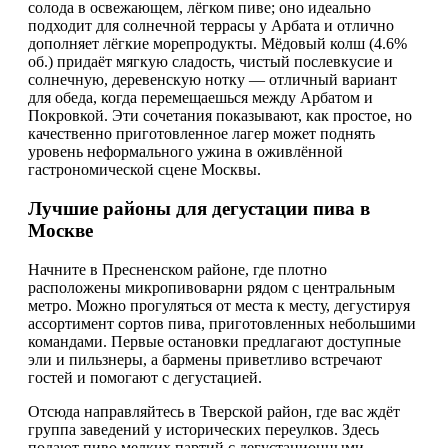
солода в освежающем, лёгком пиве; оно идеально
подходит для солнечной террасы у Арбата и отлично
дополняет лёгкие морепродукты. Мёдовый колш (4.6%
об.) придаёт мягкую сладость, чистый послевкусие и
солнечную, деревенскую нотку — отличный вариант
для обеда, когда перемещаешься между Арбатом и
Покровкой. Эти сочетания показывают, как простое, но
качественно приготовленное лагер может поднять
уровень неформального ужина в оживлённой
гастрономической сцене Москвы.
Лучшие районы для дегустации пива в
Москве
Начните в Пресненском районе, где плотно
расположены микропивоварни рядом с центральным
метро. Можно прогуляться от места к месту, дегустируя
ассортимент сортов пива, приготовленных небольшими
командами. Первые остановки предлагают доступные
эли и пильзнеры, а бармены приветливо встречают
гостей и помогают с дегустацией.
Отсюда направляйтесь в Тверской район, где вас ждёт
группа заведений у исторических переулков. Здесь
подают пиво мелких партий с дегустационными