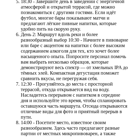
18:30 - Завершите день в заведении с энергичной
атмосферой и открытой террасой, где можно
познакомиться с другими гостями. Если идёт
футбол, многие бары показывают матчи и
предлагают лёгкие пивные напитки, которые
удобно пить на скорую руку.
День 2: Маршрут вдоль реки и более
разнообразный выбор 10:30 - Начните в пивоварне
или баре с акцентом на напитки с более высоким
содержанием алкоголя для тех, кто хочет более
насыщенного опыта. Попросите персонал помочь
вам выбрать несколько образцов, которые
демонстрируют весь спектр — от хмельных IPA до
тёмных элей. Компактная дегустация поможет
сравнить вкусы, не перегружая себя.
12:30 - Прогуляйтесь до места с просторной
террасой, откуда открывается вид на воду.
Насладитесь перерывом с напитком в середине
дня и используйте это время, чтобы спланировать
оставшуюся часть маршрута. Отсюда открываются
отличные виды для фото и приятный перерыв в
пути.
14:00 - Посетите место, известное своим
разнообразием. Здесь часто предлагают разные
партии от местных микропивоварен, а также