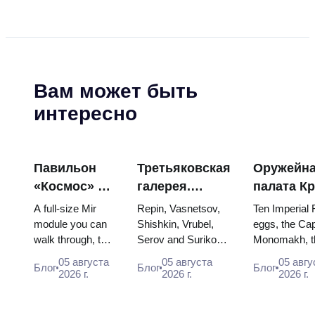
Вам может быть
интересно
Павильон
Третьяковская
Оружейн
«Космос» на
галерея.
палата К
ВДНХ:
Шедевры:
яйца Фаб
A full-size Mir
Repin, Vasnetsov,
Ten Imperial
внутри
картины, ради
троны и
module you can
Shishkin, Vrubel,
eggs, the Cap
walk through, the
Serov and Surikov
Monomakh, t
самой
которых стоит
коронаци
Energia–Buran
— the works that
double throne
большой
строить
одеяния
05 августа
05 августа
05 авгу
Блог
Блог
Блог
model, scorched
stop people, where
boy tsars and
2026 г.
2026 г.
2026 г.
космической
планы
descent capsules
they hang, and why
coronation dr
выставки
and 120 pieces of
booking the...
Catherine...
России