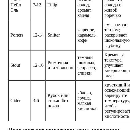
Пейл
7-12
Tulip
солод,
солода с
Эль
аромат
живой
хмеля
горечью
смягчается
жареное,
теплом;
Porters
12-14
Snifter
карамель,
раскрывает
кофе
шоколадную
глубину
Кремовая
тёмный
текстура
Рюмочная
шоколад,
Stout
12-16
улучшает
или тюльпан
эспрессо,
завершающ
сливки
вкус.
хрустящий и
освежающий
яблоко,
Кубок или
варьируйте
груша,
Cider
3-6
стакан без
температуру,
мягкая
ножки
чтобы
кислинка
регулироват
кислотность
Практические посещения: туры, пивоварни,