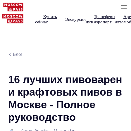
Купить
Трансферы
Аре
Экскурсии
сейчас
из/в аэропорт
автомоб
Блог
16 лучших пивоварен
и крафтовых пивов в
Москве - Полное
руководство
Автор: Anastasia Maisuradze