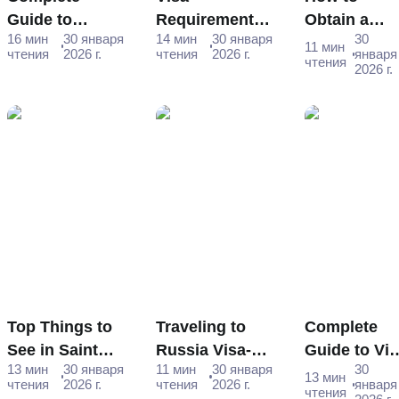
Guide to
Requirements
Obtain a
16 мин
30 января
14 мин
30 января
30
Obtaining a
for Turkish
Russia e-Vi
11 мин
чтения
2026 г.
чтения
2026 г.
января
чтения
Visa to Russia
Citizens
for Malaysi
2026 г.
from India
Traveling to
Citizens -
Russia - A
Step-by-Ste
Comprehensive
Guide
Guide
Top Things to
Traveling to
Complete
See in Saint
Russia Visa-
Guide to Vi
13 мин
30 января
11 мин
30 января
30
Petersburg,
Free - Who Can
Requiremen
13 мин
чтения
2026 г.
чтения
2026 г.
января
чтения
Russia - Your
Enter Without a
for Mongoli