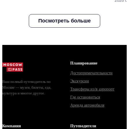
2026 г.
Free Printable
Visa?
Citizens -
Itinerary
Travel Smar
Посмотреть больше
in 2023
Планирование
Достопримечательности
Экскурсии
Ваш полный путеводитель по
Москве — музеи, билеты, еда,
Трансферы из/в аэропорт
культура и многое другое.
Где остановиться
Аренда автомобиля
Компания
Путеводители