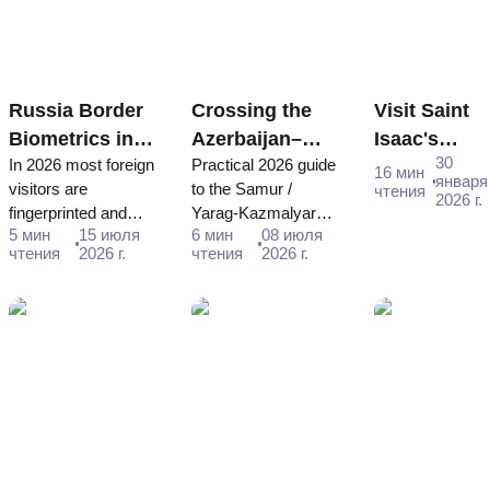
Russia Border
Crossing the
Visit Saint
Biometrics in
Azerbaijan–
Isaac's
30
In 2026 most foreign
Practical 2026 guide
2026:
Russia Land
Cathedral in
16 мин
января
visitors are
to the Samur /
чтения
Fingerprints
Border in 2026:
St Petersbu
2026 г.
fingerprinted and
Yarag-Kazmalyar
and Facial
Samur / Yarag-
- Ticket
5 мин
15 июля
6 мин
08 июля
photographed at
crossing: why it's
Scans for
Kazmalyar
Purchase
чтения
2026 г.
чтения
2026 г.
Russia's border.
effectively one-way
Foreign
Guide
Guide and
Who is affected,
for foreigners, why
Travellers
Schedule
what happens, the
you need a consular
exemptions, and
visa (not an e-visa),
how visa-free
and how to reach
travellers can pre-
Moscow.
register.