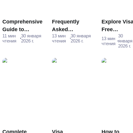
Comprehensive
Frequently
Explore Visa
Guide to
Asked
Free
11 мин
30 января
13 мин
30 января
30
Russian e-Visa
Questions -
Destination
13 мин
чтения
2026 г.
чтения
2026 г.
января
чтения
Application for
Your Ultimate
for Thai
2026 г.
Romanian
Guide to
Passport
Citizens
Answers
Holders in
2025
Complete
Visa
How to