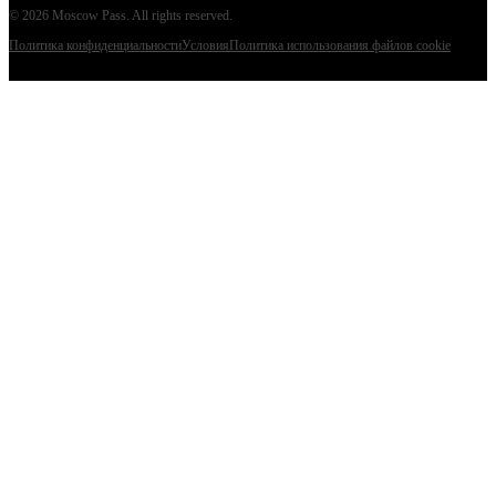
©
2026
Moscow Pass
. All rights reserved.
Политика конфиденциальности
Условия
Политика использования файлов cookie