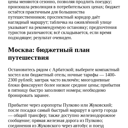
цены меняются сезонно, позволяя продлить поездку;
произошла революция в потребительских ценах; бюджет
остаётся практичным для большинства
путешественников; проспектный коридор даёт
наглядный маршрут; табличка на оживлённой улице
указывает на рекомендуемую остановку; предпочтения
туристов различаются; всё складывается, если время
подходящее; результат очевиден.
Москва: бюджетный план
путешествия
Остановитесь рядом с Арбатской; выберите компактный
хостел или бюджетный отель; ночные тарифы — 1400-
2300 рублей; завтрак часто включён; многодневные
блоки фиксируют более низкие средние цены; прибытия
в пятницу быстро заполняют номера; необходимо
бронировать заранее.
Прибытие через аэропорты Пулково или Жуковский;
после посадки самый быстрый маршрут в центр города
— общий трансфер; также доступно железнодорожное
сообщение; прямая железная дорога из Пулково;
соединения из Жуковского через автобус и поезд