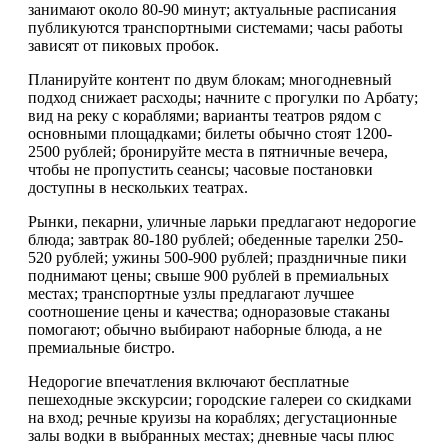
занимают около 80-90 минут; актуальные расписания
публикуются транспортными системами; часы работы
зависят от пиковых пробок.
Планируйте контент по двум блокам; многодневный
подход снижает расходы; начните с прогулки по Арбату;
вид на реку с кораблями; варианты театров рядом с
основными площадками; билеты обычно стоят 1200-
2500 рублей; бронируйте места в пятничные вечера,
чтобы не пропустить сеансы; часовые постановки
доступны в нескольких театрах.
Рынки, пекарни, уличные ларьки предлагают недорогие
блюда; завтрак 80-180 рублей; обеденные тарелки 250-
520 рублей; ужины 500-900 рублей; праздничные пики
поднимают цены; свыше 900 рублей в премиальных
местах; транспортные узлы предлагают лучшее
соотношение цены и качества; одноразовые стаканы
помогают; обычно выбирают наборные блюда, а не
премиальные бистро.
Недорогие впечатления включают бесплатные
пешеходные экскурсии; городские галереи со скидками
на вход; речные круизы на кораблях; дегустационные
залы водки в выбранных местах; дневные часы плюс