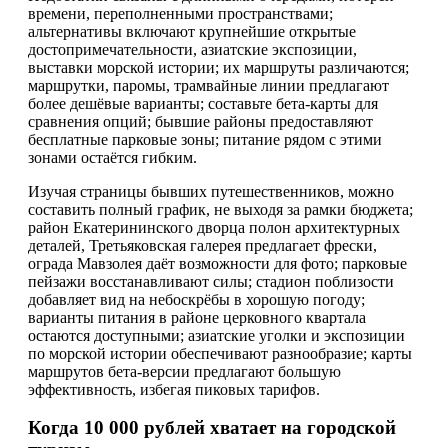
времени, переполненными пространствами;
альтернативы включают крупнейшие открытые
достопримечательности, азиатские экспозиции,
выставки морской истории; их маршруты различаются;
маршрутки, паромы, трамвайные линии предлагают
более дешёвые варианты; составьте бета-карты для
сравнения опций; бывшие районы предоставляют
бесплатные парковые зоны; питание рядом с этими
зонами остаётся гибким.
Изучая страницы бывших путешественников, можно
составить полный график, не выходя за рамки бюджета;
район Екатерининского дворца полон архитектурных
деталей, Третьяковская галерея предлагает фрески,
ограда Мавзолея даёт возможности для фото; парковые
пейзажи восстанавливают силы; стадион поблизости
добавляет вид на небоскрёбы в хорошую погоду;
варианты питания в районе церковного квартала
остаются доступными; азиатские уголки и экспозиции
по морской истории обеспечивают разнообразие; карты
маршрутов бета-версии предлагают большую
эффективность, избегая пиковых тарифов.
Когда 10 000 рублей хватает на городской