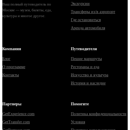
Экскурсии
Ваш полный путеводитель по
Москве — музеи, билеты, еда,
Трансферы из/в аэропорт
культура и многое другое.
Где остановиться
Аренда автомобиля
Компания
Путеводители
Блог
Пешие маршруты
О программе
Рестораны и еда
Контакты
Искусство и культура
История и наследие
Партнеры
Помогите
GetExperience.com
Политика конфиденциальности
GetTransfer.com
Условия