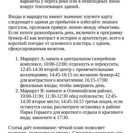
варианты у берега реки или в пешеходных зонах
вокруг близлежащих зданий.
Входы и маршруты имеют значение: изучите карту
следующего здания до прибытия и избегайте лишних
прогулок, проложив прямую линию между объектами.
Если хотите разнообразить день, включите в программу
бункер-42 как контраст в истории и архитектуре, всего в
короткой поездке от основного кластера, с одним,
сфокусированным визитом.
Маршрут А: начать в центральном галерейном
комплексе, 10:00-12:00; отдохнуть и перекусить;
12:45-14:30 второй центр с примечательными
коллекциями; 14:45-16:15 по желанию бункер-42
для контрастного впечатления; 16:15-17:00
финальные входы, чтобы завершить день.
Маршрут B: начните в Олимпийском районе,
10:00-11:30; 11:30-12:30 обед поблизости; 12:45-
14:30 второе место; 14:45-16:15 третья опция, если
останутся силы; рассмотрите остановку в районе
Парка Горького для короткого отдыха и красивого
вида; закончите к 17:30.
Статья даёт понимание: чёткий план позволяет
получить достоверные ответы. Структура подходит для