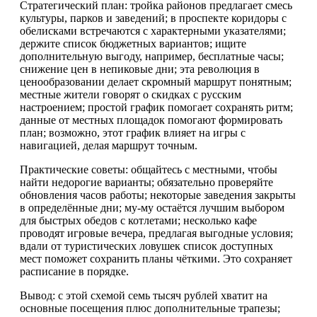
Стратегический план: тройка районов предлагает смесь
культуры, парков и заведений; в проспекте коридоры с
обелисками встречаются с характерными указателями;
держите список бюджетных вариантов; ищите
дополнительную выгоду, например, бесплатные часы;
снижение цен в непиковые дни; эта революция в
ценообразовании делает скромный маршрут понятным;
местные жители говорят о скидках с русским
настроением; простой график помогает сохранять ритм;
данные от местных площадок помогают формировать
план; возможно, этот график влияет на игры с
навигацией, делая маршрут точным.
Практические советы: общайтесь с местными, чтобы
найти недорогие варианты; обязательно проверяйте
обновления часов работы; некоторые заведения закрыты
в определённые дни; му-му остаётся лучшим выбором
для быстрых обедов с котлетами; несколько кафе
проводят игровые вечера, предлагая выгодные условия;
вдали от туристических ловушек список доступных
мест поможет сохранить планы чёткими. Это сохраняет
расписание в порядке.
Вывод: с этой схемой семь тысяч рублей хватит на
основные посещения плюс дополнительные трапезы;