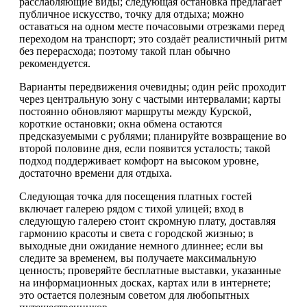
расслабляющие виды; следующая остановка предлагает
публичное искусство, точку для отдыха; можно
оставаться на одном месте почасовыми отрезками перед
переходом на транспорт; это создаёт реалистичный ритм
без перерасхода; поэтому такой план обычно
рекомендуется.
Варианты передвижения очевидны; один рейс проходит
через центральную зону с частыми интервалами; карты
постоянно обновляют маршруты между Курской,
короткие остановки; окна обмена остаются
предсказуемыми с рублями; планируйте возвращение во
второй половине дня, если появится усталость; такой
подход поддерживает комфорт на высоком уровне,
достаточно времени для отдыха.
Следующая точка для посещения платных гостей
включает галерею рядом с тихой улицей; вход в
следующую галерею стоит скромную плату, доставляя
гармонию красоты и света с городской жизнью; в
выходные дни ожидание немного длиннее; если вы
следите за временем, вы получаете максимальную
ценность; проверяйте бесплатные выставки, указанные
на информационных досках, картах или в интернете;
это остается полезным советом для любопытных