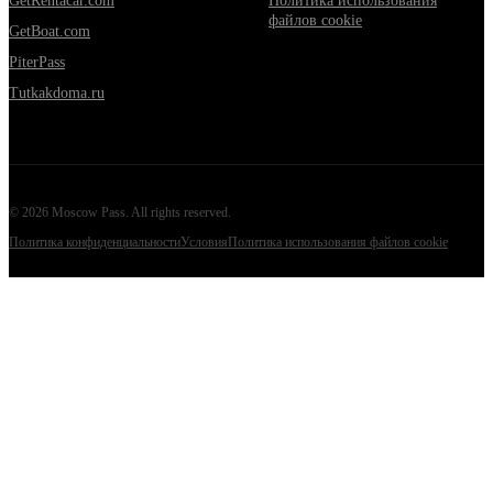
GetRentacar.com
Политика использования
файлов cookie
GetBoat.com
PiterPass
Tutkakdoma.ru
©
2026
Moscow Pass
. All rights reserved.
Политика конфиденциальности
Условия
Политика использования файлов cookie