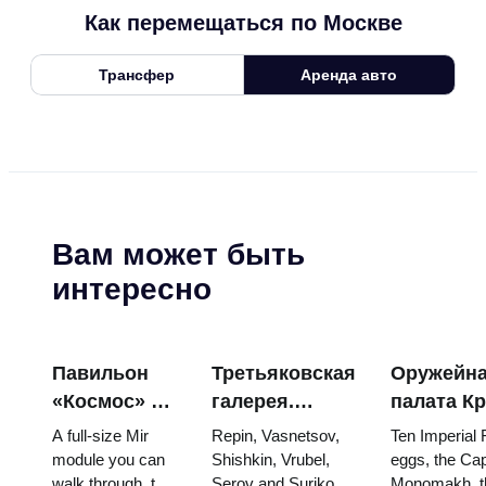
Как перемещаться по Москве
Трансфер
Аренда авто
Вам может быть
интересно
Павильон
Третьяковская
Оружейн
«Космос» на
галерея.
палата К
ВДНХ:
Шедевры:
яйца Фаб
A full-size Mir
Repin, Vasnetsov,
Ten Imperial
внутри
картины, ради
троны и
module you can
Shishkin, Vrubel,
eggs, the Cap
walk through, the
Serov and Surikov
Monomakh, t
самой
которых стоит
коронаци