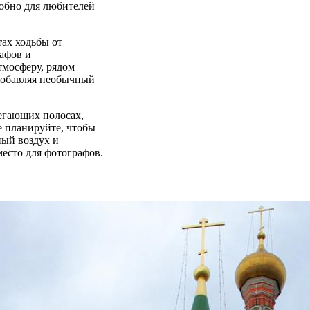
добно для любителей
тах ходьбы от
рафов и
тмосферу, рядом
добавляя необычный
егающих полосах,
е планируйте, чтобы
ный воздух и
место для фотографов.