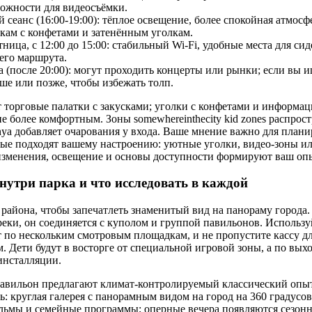
ожности для видеосъёмки.
сеанс (16:00-19:00): тёплое освещение, более спокойная атмосфе
ькам с конфетами и затенённым уголкам.
ица, с 12:00 до 15:00: стабильный Wi-Fi, удобные места для си
его маршрута.
 (после 20:00): могут проходить концерты или рынки; если вы 
ше или позже, чтобы избежать толп.
т торговые палатки с закусками; уголки с конфетами и информ
 более комфортным. Зоны somewhereinthecity kid zones распрос
nya добавляет очарования у входа. Ваше мнение важно для плани
рые подходят вашему настроению: уютные уголки, видео-зоны 
изменения, освещение и основы доступности формируют ваш оп
утри парка и что исследовать в каждой
 района, чтобы запечатлеть знаменитый вид на панораму город
еки, он соединяется с куполом и группой павильонов. Использу
 по нескольким смотровым площадкам, и не пропустите кассу дл
 Дети будут в восторге от специальной игровой зоны, а по вых
инсталляции.
павильон предлагают климат-контролируемый классический опыт
: круглая галерея с панорамным видом на город на 360 градусов
ьмы и семейные программы; оперные вечера появляются сезонн