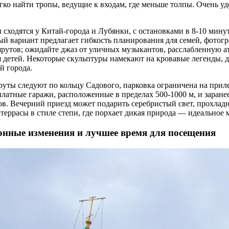
егко найти тропы, ведущие к входам, где меньше толпы. Очень у
сходятся у Китай-города и Лубянки, с остановками в 8-10 мину
ый вариант предлагает гибкость планирования для семей, фотог
рутов; ожидайте джаз от уличных музыкантов, расслабленную а
 детей. Некоторые скульптуры намекают на кровавые легенды, 
й города.
ты следуют по кольцу Садового, парковка ограничена на прил
латные гаражи, расположенные в пределах 500-1000 м, и заране
ов. Вечерний приезд может подарить серебристый свет, прохлад
еррасы в стиле степи, где порхает дикая природа — идеальное 
онные изменения и лучшее время для посещения