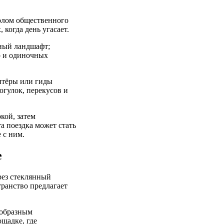
олом общественного
 когда день угасает.
зный ландшафт;
р и одиночных
нтёры или гиды
огулок, перекусов и
кой, затем
а поездка может стать
 с ним.
е
рез стеклянный
транство предлагает
ообразным
щадке, где