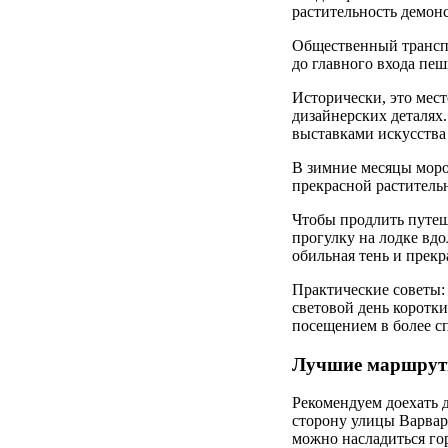
растительность демонс
Общественный транспо
до главного входа пеш
Исторически, это мес
дизайнерских деталях
выставками искусства
В зимние месяцы моро
прекрасной растительн
Чтобы продлить путеш
прогулку на лодке вдо
обильная тень и прекр
Практические советы: 
световой день коротк
посещением в более с
Лучшие маршруты 
Рекомендуем доехать 
сторону улицы Варварк
можно насладиться гор