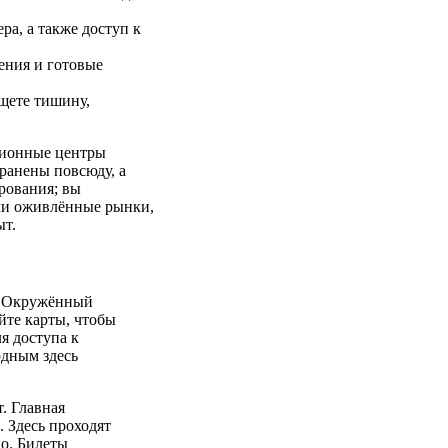
ра, а также доступ к
дения и готовые
ищете тишину,
ационные центры
транены повсюду, а
рования; вы
или оживлённые рынки,
ыт.
а. Окружённый
йте карты, чтобы
я доступа к
одным здесь
. Главная
. Здесь проходят
о. Билеты