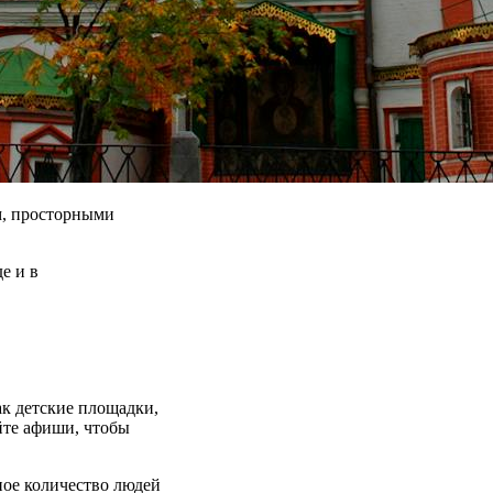
м, просторными
е и в
ак детские площадки,
йте афиши, чтобы
ное количество людей