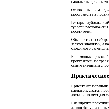
павильоны вдоль комп
Основанный командой 
пространства в провин
Гектары глубоких зел
туалеты расположены 
посетителей.
Обычно толпы собираю
делятся знаниями, а 
спокойного размышле
В выходные приезжайте
прогуляйтесь по трав
самым значимым спосо
Практическое
Приезжайте пораньше, 
павильон, а затем про
достаточно мест для с
Планируйте практичны
ландшафтам: газонным