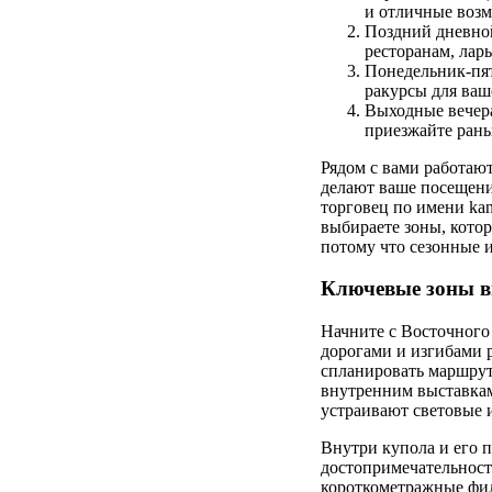
и отличные возм
Поздний дневной 
ресторанам, лар
Понедельник-пятн
ракурсы для ваш
Выходные вечера
приезжайте рань
Рядом с вами работаю
делают ваше посещение
торговец по имени ka
выбираете зоны, кото
потому что сезонные 
Ключевые зоны вн
Начните с Восточного
дорогами и изгибами р
спланировать маршрут
внутренним выставкам.
устраивают световые 
Внутри купола и его 
достопримечательность
короткометражные фил