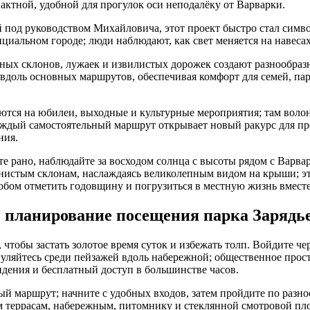
актной, удобной для прогулок оси неподалёку от Варварки.
под руководством Михайловича, этот проект быстро стал симв
циальном городе; люди наблюдают, как свет меняется на навесах,
ёных склонов, лужаек и извилистых дорожек создают разнообра
вдоль основных маршрутов, обеспечивая комфорт для семей, па
тся на юбилеи, выходные и культурные мероприятия; там воло
каждый самостоятельный маршрут открывает новый ракурс для пр
ния.
 рано, наблюдайте за восходом солнца с высоты рядом с Варвар
янистым склонам, наслаждаясь великолепным видом на крыши; эт
бом отметить годовщину и погрузиться в местную жизнь вместе
 планирование посещения парка Зарядь
чтобы застать золотое время суток и избежать толп. Войдите че
гуляйтесь среди пейзажей вдоль набережной; общественное прос
идения и бесплатный доступ в большинстве часов.
й маршрут; начните с удобных входов, затем пройдите по разн
 террасам, набережным, питомнику и стеклянной смотровой пло