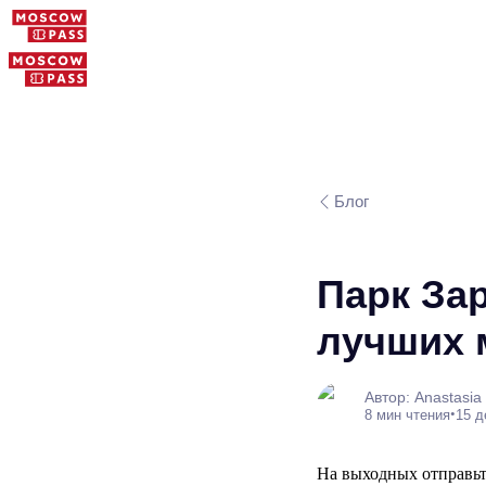
Блог
Парк За
лучших 
Автор: Anastasia
•
8 мин чтения
15 д
На выходных отправьт