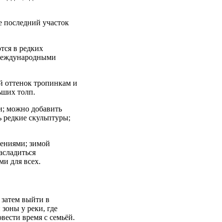
е последний участок
тся в редких
 международными
й оттенок тропинкам и
ьших толп.
и; можно добавить
ь редкие скульптуры;
лениями; зимой
асладиться
и для всех.
 затем выйти в
зоны у реки, где
вести время с семьёй.