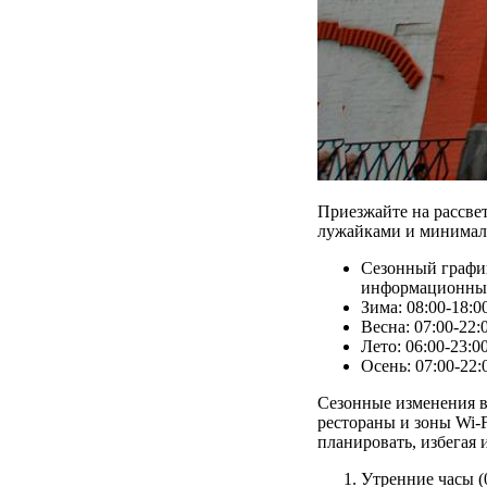
Приезжайте на рассве
лужайками и минимал
Сезонный график
информационных
Зима: 08:00-18:0
Весна: 07:00-22:
Лето: 06:00-23:0
Осень: 07:00-22:
Сезонные изменения в
рестораны и зоны Wi-
планировать, избегая 
Утренние часы (