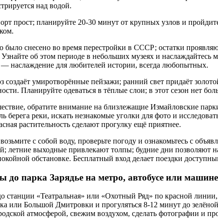
трируется над водой.
рт прост; планируйте 20-30 минут от крупных узлов и пройдит
ком.
то было снесено во время перестройки в СССР; остатки проявляю
. Узнайте об этом периоде в небольших музеях и наслаждайтесь
 — наслаждение для любителей истории, всегда любопытных.
з создаёт умиротворённые пейзажи; ранний свет придаёт золото
ости. Планируйте одеваться в тёплые слои; в этот сезон нет бол
ествие, обратите внимание на близлежащие Измайловские парк
ль берега реки, искать незнакомые уголки для фото и исследоват
асная растительность сделают прогулку ещё приятнее.
возьмите с собой воду, проверьте погоду и ознакомьтесь с объяв
ий; летние выходные привлекают толпы; будние дни позволяют н
покойной обстановке. Бесплатный вход делает поездки доступным
до парка Зарядье на метро, автобусе или машине
до станции «Театральная» или «Охотный Ряд» по красной линии,
а или Большой Дмитровки и прогуляться 8-12 минут до зелёной 
одской атмосферой, свежим воздухом, сделать фотографии и про