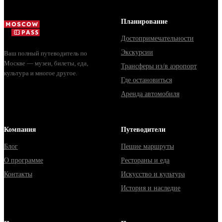
целый день, за
ко...
Планирование
Достопримечательности
Экскурсии
Ваш полный путеводитель по
Москве — музеи, билеты, еда,
Трансферы из/в аэропорт
культура и многое другое.
Где остановиться
Аренда автомобиля
Компания
Путеводители
Блог
Пешие маршруты
О программе
Рестораны и еда
Контакты
Искусство и культура
История и наследие