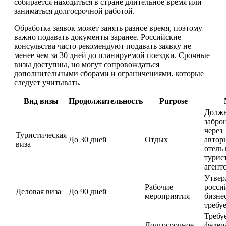
собирается находиться в стране длительное время или
заниматься долгосрочной работой.
Обработка заявок может занять разное время, поэтому
важно подавать документы заранее. Российские
консульства часто рекомендуют подавать заявку не
менее чем за 30 дней до планируемой поездки. Срочные
визы доступны, но могут сопровождаться
дополнительными сборами и ограничениями, которые
следует учитывать.
Вид визы
Продолжительность
Purpose
Должн
забро
через
Туристическая
До 30 дней
Отдых
автор
виза
отель
турис
агентс
Утвер
Рабочие
росси
Деловая виза
До 90 дней
мероприятия
бизне
требуе
Требу
Долгосрочное
федер