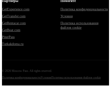
Партнеры
Помогите
GetExperience.com
Политика конфиденциальности
GetTransfer.com
Условия
GetRentacar.com
Политика использования
файлов cookie
GetBoat.com
PiterPass
Tutkakdoma.ru
©
2026
Moscow Pass
. All rights reserved.
Политика конфиденциальности
Условия
Политика использования файлов cookie