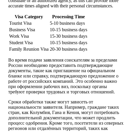
consulate or an authorized agency, as this can provide more
accurate times aligned with their personal circumstances.
Visa Category
Processing Time
Tourist Visa
5-10 business days
Business Visa
10-15 business days
Work Visa
15-30 business days
Student Visa
10-15 business days
Family Reunion Visa
20-30 business days
Во время подачи заявления соискателям за пределами
России необходимо предоставить подтверждающие
документы, такие как приглашение на официальном
бланке или справку, подтверждающую предложение о
работе от российских компаний. Это особенно важно
при оформлении рабочих виз, поскольку органы
требуют проверки трудовых и торговых отношений.
Сроки обработки также могут зависеть от
национальности заявителя. Например, граждане таких
стран, как Колумбия, Гана и Кения, могут потребовать
дополнительной документации, что может продлить
процесс одобрения. Кроме того, посетители из северных
регионов или отдалённых территорий, таких как