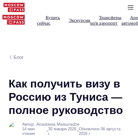
Купить
Трансферы
Аре
Экскурсии
сейчас
из/в аэропорт
автомоб
Блог
Как получить визу в
Россию из Туниса —
полное руководство
Автор: Anastasia Maisuradze
14 мин
30 января 2026
Обновлено 06 августа
•
•
чтения
г.
2026 г.