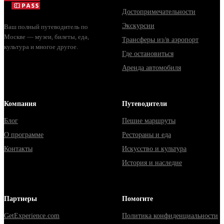
Достопримечательности
Экскурсии
Ваш полный путеводитель по
Москве — музеи, билеты, еда,
Трансферы из/в аэропорт
культура и многое другое.
Где остановиться
Аренда автомобиля
Компания
Путеводители
Блог
Пешие маршруты
О программе
Рестораны и еда
Контакты
Искусство и культура
История и наследие
Партнеры
Помогите
GetExperience.com
Политика конфиденциальности