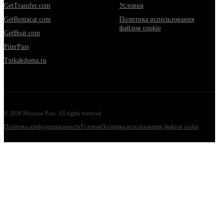
GetTransfer.com
Условия
GetRentacar.com
Политика использования
файлов cookie
GetBoat.com
PiterPass
Tutkakdoma.ru
©
2026
Moscow Pass
. All rights reserved.
Политика конфиденциальности
Условия
Политика использования файлов cookie