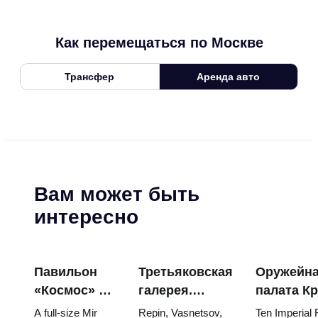
Как перемещаться по Москве
Трансфер
Аренда авто
Вам может быть
интересно
Павильон
Третьяковская
Оружейн
«Космос» на
галерея.
палата К
ВДНХ:
Шедевры:
яйца Фаб
A full-size Mir
Repin, Vasnetsov,
Ten Imperial