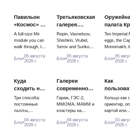
Павильон
Третьяковская
Оружейн
«Космос» на
галерея.
палата К
ВДНХ:
Шедевры:
яйца Фаб
A full-size Mir
Repin, Vasnetsov,
Ten Imperial
внутри
картины, ради
троны и
module you can
Shishkin, Vrubel,
eggs, the Cap
walk through, the
Serov and Surikov
Monomakh, t
самой
которых стоит
коронаци
Energia–Buran
— the works that
double throne
большой
строить
одеяния
05 августа
05 августа
05 авгу
Блог
Блог
Блог
model, scorched
stop people, where
boy tsars and
2026 г.
2026 г.
2026 г.
космической
планы
descent capsules
they hang, and why
coronation dr
выставки
and 120 pieces of
booking the...
Catherine...
России
flight...
Куда
Галереи
Как
сходить на
современного
пользова
искусство в
искусства в
метро Мо
Три способа:
Гараж, ГЭС-2,
Кольцо как 
Москве
Москве: где
схема, оп
постоянные
ММОМА, МАММ и
ориентир, о
льготы,
кластеры на
картой или
бесплатно
смотреть и
пересадк
бесплатные дни
Курской: цены,
«Тройкой»,
сколько стоит
04 августа
04 августа
03 авгу
Блог
Блог
Блог
и площадки со
часы, метро. Где
указатели п
2026 г.
2026 г.
2026 г.
свободным
вход свободный,
конечным с