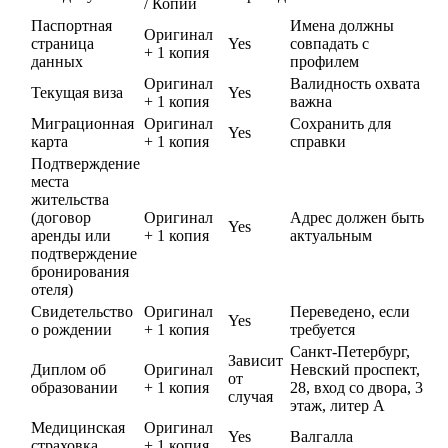
/ Копии
Паспортная
Имена должны
Оригинал
страница
Yes
совпадать с
+ 1 копия
данных
профилем
Оригинал
Валидность охвата
Текущая виза
Yes
+ 1 копия
важна
Миграционная
Оригинал
Сохранить для
Yes
карта
+ 1 копия
справки
Подтверждение
места
жительства
(договор
Оригинал
Адрес должен быть
Yes
аренды или
+ 1 копия
актуальным
подтверждение
бронирования
отеля)
Свидетельство
Оригинал
Переведено, если
Yes
о рождении
+ 1 копия
требуется
Санкт-Петербург,
Зависит
Диплом об
Оригинал
Невский проспект,
от
образовании
+ 1 копия
28, вход со двора, 3
случая
этаж, литер А
Медицинская
Оригинал
Yes
Валгалла
страховка
+ 1 копия