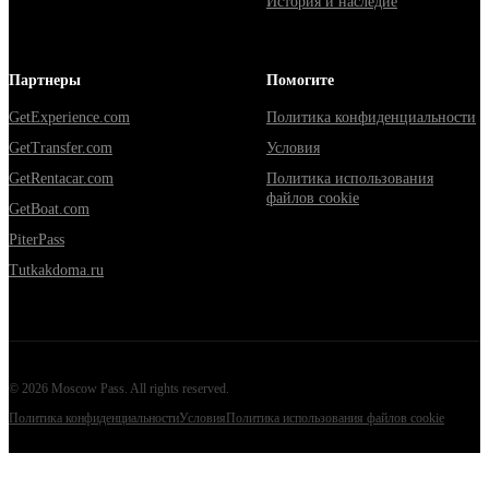
История и наследие
Партнеры
Помогите
GetExperience.com
Политика конфиденциальности
GetTransfer.com
Условия
GetRentacar.com
Политика использования
файлов cookie
GetBoat.com
PiterPass
Tutkakdoma.ru
©
2026
Moscow Pass
. All rights reserved.
Политика конфиденциальности
Условия
Политика использования файлов cookie