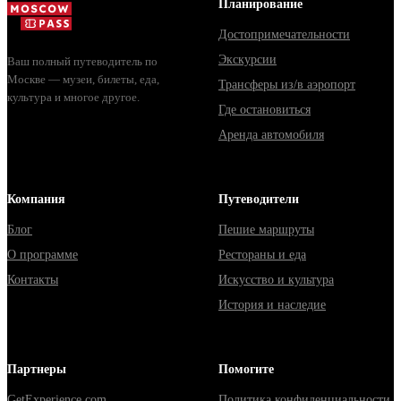
Планирование
Достопримечательности
Экскурсии
Ваш полный путеводитель по
Москве — музеи, билеты, еда,
Трансферы из/в аэропорт
культура и многое другое.
Где остановиться
Аренда автомобиля
Компания
Путеводители
Блог
Пешие маршруты
О программе
Рестораны и еда
Контакты
Искусство и культура
История и наследие
Партнеры
Помогите
GetExperience.com
Политика конфиденциальности