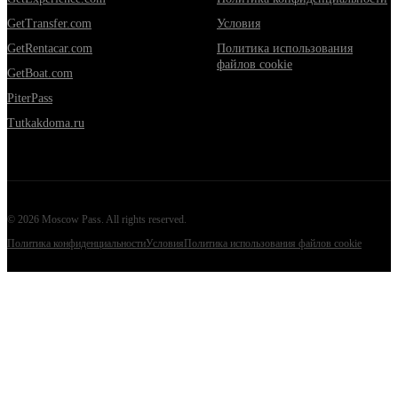
GetTransfer.com
Условия
GetRentacar.com
Политика использования
файлов cookie
GetBoat.com
PiterPass
Tutkakdoma.ru
©
2026
Moscow Pass
. All rights reserved.
Политика конфиденциальности
Условия
Политика использования файлов cookie