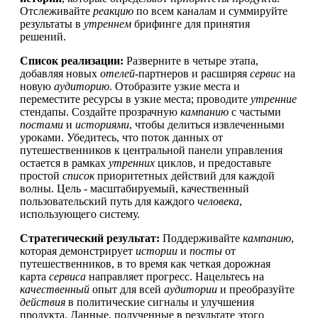
Отслеживайте
реакцию
по всем каналам и суммируйте
результаты в
утреннем
брифинге для принятия
решений.
Список реализации:
Разверните в четыре этапа,
добавляя новых
отелей
-партнеров и расширяя
сервис
на
новую
аудиторию
. Отобразите узкие места и
переместите ресурсы в узкие места; проводите
утренние
стендапы. Создайте прозрачную
кампанию
с частыми
постами
и
историями
, чтобы делиться извлеченными
уроками. Убедитесь, что поток данных от
путешественников к центральной панели управления
остается в рамках
утренних
циклов, и предоставьте
простой
список
приоритетных действий для каждой
волны. Цель - масштабируемый, качественный
пользовательский путь для каждого
человека
,
использующего систему.
Стратегический результат:
Поддерживайте
кампанию
,
которая демонстрирует
истории
и
посты
от
путешественников, в то время как четкая дорожная
карта
сервиса
направляет прогресс. Нацельтесь на
качественный
опыт для всей
аудитории
и преобразуйте
действия
в политические сигналы и улучшения
продукта. Данные, полученные в результате этого