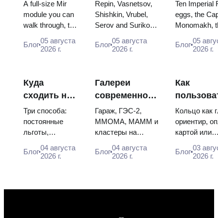
ВДНХ:
Шедевры:
яйца Фаб
A full-size Mir
Repin, Vasnetsov,
Ten Imperial
внутри
картины, ради
троны и
module you can
Shishkin, Vrubel,
eggs, the Cap
walk through, the
Serov and Surikov
Monomakh, t
самой
которых стоит
коронаци
Energia–Buran
— the works that
double throne
большой
строить
одеяния
05 августа
05 августа
05 авгу
Блог
Блог
Блог
model, scorched
stop people, where
boy tsars and
2026 г.
2026 г.
2026 г.
космической
планы
descent capsules
they hang, and why
coronation dr
выставки
and 120 pieces of
booking the...
Catherine...
России
flight...
Куда
Галереи
Как
сходить на
современного
пользова
искусство в
искусства в
метро Мо
Три способа:
Гараж, ГЭС-2,
Кольцо как 
Москве
Москве: где
схема, оп
постоянные
ММОМА, МАММ и
ориентир, о
льготы,
кластеры на
картой или
бесплатно
смотреть и
пересадк
бесплатные дни
Курской: цены,
«Тройкой»,
сколько стоит
04 августа
04 августа
03 авгу
Блог
Блог
Блог
и площадки со
часы, метро. Где
указатели п
2026 г.
2026 г.
2026 г.
свободным
вход свободный,
конечным с
входом. Плюс
кому бесплатно
и та самая 
готовый
всегда и как собр...
когда у одн..
маршрут на
целый день, за
ко...