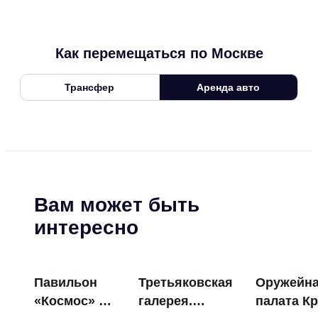
Как перемещаться по Москве
Трансфер
Аренда авто
Вам может быть
интересно
Павильон
Третьяковская
Оружейн
«Космос» на
галерея.
палата К