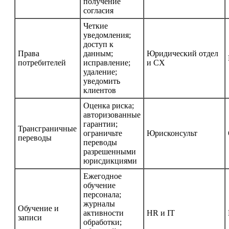
получение
согласия
Четкие
уведомления;
доступ к
Права
данным;
Юридический отдел
потребителей
исправление;
и CX
удаление;
уведомить
клиентов
Оценка риска;
авторизованные
гарантии;
Трансграничные
ограничьте
Юрисконсульт
переводы
переводы
разрешенными
юрисдикциями
Ежегодное
обучение
персонала;
журналы
Обучение и
активности
HR и IT
записи
обработки;