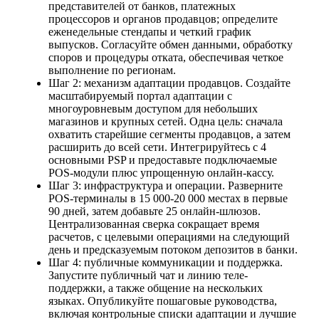
представителей от банков, платежных
процессоров и органов продавцов; определите
еженедельные стендапы и четкий график
выпусков. Согласуйте обмен данными, обработку
споров и процедуры отката, обеспечивая четкое
выполнение по регионам.
Шаг 2: механизм адаптации продавцов. Создайте
масштабируемый портал адаптации с
многоуровневым доступом для небольших
магазинов и крупных сетей. Одна цель: сначала
охватить старейшие сегменты продавцов, а затем
расширить до всей сети. Интегрируйтесь с 4
основными PSP и предоставьте подключаемые
POS-модули плюс упрощенную онлайн-кассу.
Шаг 3: инфраструктура и операции. Разверните
POS-терминалы в 15 000-20 000 местах в первые
90 дней, затем добавьте 25 онлайн-шлюзов.
Централизованная сверка сокращает время
расчетов, с целевыми операциями на следующий
день и предсказуемым потоком депозитов в банки.
Шаг 4: публичные коммуникации и поддержка.
Запустите публичный чат и линию теле-
поддержки, а также общение на нескольких
языках. Опубликуйте пошаговые руководства,
включая контрольные списки адаптации и лучшие