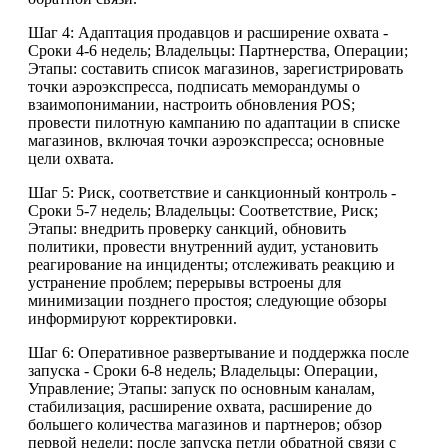
Шаг 4: Адаптация продавцов и расширение охвата -
Сроки 4-6 недель; Владельцы: Партнерства, Операции;
Этапы: составить список магазинов, зарегистрировать
точки аэроэкспресса, подписать меморандумы о
взаимопонимании, настроить обновления POS;
провести пилотную кампанию по адаптации в списке
магазинов, включая точки аэроэкспресса; основные
цели охвата.
Шаг 5: Риск, соответствие и санкционный контроль -
Сроки 5-7 недель; Владельцы: Соответствие, Риск;
Этапы: внедрить проверку санкций, обновить
политики, провести внутренний аудит, установить
реагирование на инциденты; отслеживать реакцию и
устранение проблем; перерывы встроены для
минимизации позднего простоя; следующие обзоры
информируют корректировки.
Шаг 6: Оперативное развертывание и поддержка после
запуска - Сроки 6-8 недель; Владельцы: Операции,
Управление; Этапы: запуск по основным каналам,
стабилизация, расширение охвата, расширение до
большего количества магазинов и партнеров; обзор
первой недели; после запуска петли обратной связи с