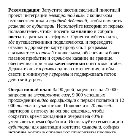
Рекомендация:
Запустите шестинедельный пилотный
проект интеграции
электронной визы
с кошельком
путешественника и
тройкой действий
, чтобы измерить
реакцию
от
аудитории
. Используйте
истории
от первых
пользователей, чтобы посеять
кампанию
и собрать
посты
на разных платформах. Ориентируйтесь на то,
где
путешественники подключаются, и переводите
отзывы в дорожную карту продукта. Программа
связывает сеть
отелей
с кошельком, обеспечивая более
плавное прибытие и
сервисное
касание на границе,
обеспечивая при этом
качественный
опыт в масштабе.
Держите опыт
в рамках
одного путешествия, чтобы
свести к минимуму
перерывы
и поддерживать поток
действий утром.
Оперативный план:
За 90 дней нацельтесь на 25 000
запросов на
электронную визу
, 9 000 успешных
прохождений
видео-верификации
с первой попытки и 12
000
постов
от участников. Подключите 20
отелей
-
партнеров к потоку на основе кошелька, чтобы
сократить время ожидания в очереди на 40% и
уменьшить время обработки. Используйте сегментацию
аудитории
для адаптации контента
кампании
, собирая
истории
, которые определяют приоритеты продукта.