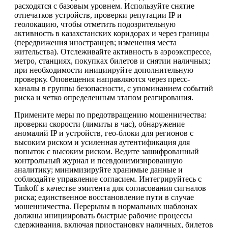
расходятся с базовым уровнем. Используйте снятие
отпечатков устройств, проверки репутации IP и
геолокацию, чтобы отметить подозрительную
активность в казахстанских коридорах и через границы
(передвижения иностранцев; изменения места
жительства). Отслеживайте активность в аэроэкспрессе,
метро, станциях, покупках билетов и снятии наличных;
при необходимости инициируйте дополнительную
проверку. Оповещения направляются через пресс-
каналы в группы безопасности, с упоминанием событий
риска и четко определенным этапом реагирования.
Примените меры по предотвращению мошенничества:
проверки скорости (лимиты в час), обнаружение
аномалий IP и устройств, гео-блоки для регионов с
высоким риском и усиленная аутентификация для
попыток с высоким риском. Ведите зашифрованный
контрольный журнал и псевдонимизированную
аналитику; минимизируйте хранимые данные и
соблюдайте управление согласием. Интегрируйтесь с
Tinkoff в качестве эмитента для согласования сигналов
риска; единственное восстановление пути в случае
мошенничества. Перерывы в нормальных шаблонах
должны инициировать быстрые рабочие процессы
сдерживания, включая приостановку наличных, билетов