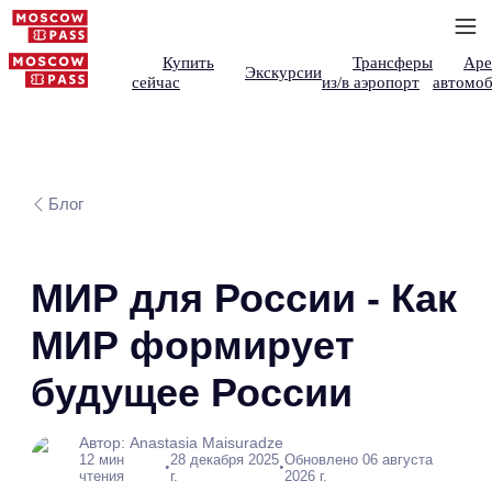
Купить
Трансферы
Аре
Экскурсии
сейчас
из/в аэропорт
автомоб
Блог
МИР для России - Как
МИР формирует
будущее России
Автор: Anastasia Maisuradze
12 мин
28 декабря 2025
Обновлено 06 августа
•
•
чтения
г.
2026 г.