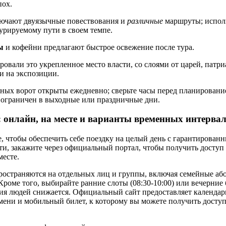
пох.
лючают двуязычные повествования и
различные
маршруты; испол
курируемому пути в своем темпе.
ы
и кофейни предлагают быстрое освежение после тура.
вали это укрепленное место власти, со слоями от царей, патри
 на экспозиции.
ных ворот открыты ежедневно; сверьте часы перед планирование
 ограничен в выходные или праздничные дни.
 онлайн, на месте и варианты временных интерва
е, чтобы обеспечить себе поездку на целый день с гарантирова
ти, закажите через официальный портал, чтобы получить доступ
месте.
остраняются на отдельных лиц и группы, включая семейные аб
Кроме того, выбирайте ранние слоты (08:30-10:00) или вечерние б
ния людей снижается. Официальный сайт предоставляет календарь
мени и мобильный билет, к которому вы можете получить доступ