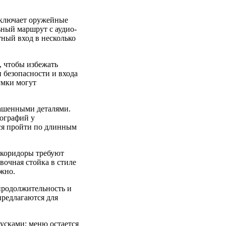
включает оружейные
ьный маршрут с аудио-
тный вход в несколько
, чтобы избежать
 безопасности и входа
умки могут
рашенными деталями.
тографий у
тся пройти по длинным
 коридоры требуют
вочная стойка в стиле
ожно.
продолжительность и
предлагаются для
усками; меню остается