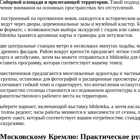
 Соборной площади и прилегающей территории.
Такой подход 
очение внимания на основных пространствах без отступлений.
 построенный на протяжении веков, находится в историческом ц
ведут через дворы, церемониальные залы и музейный кластер. 
м формате, с возможностью выбора экскурсий с гидом или само
blioteka хранятся архивные карты и гравюры для энтузиастов.
две центральные станции метро в нескольких минутах ходьбы; 
 древних фасадов. Район вокруг крепости предлагает легкое со
рта и автобусами, затем вы можете отправиться в biblioteka для
ставить программу, которая соответствует вашему темпу.
шественников предлагаются многоязычные аудиогиды и частны
группы, остановки для фотографий и расширенные просмотры до
печивает гибкий темп и гарантирует, что впечатления останутс
пространство столицы становится исследованием архитектуры и
равительственного рабочего места на территории.
ыберите вариант, включающий выставку biblioteka, а затем насл
 толпы редеют; часы работы меняются в зависимости от сезона, п
ерите пакет, который соответствует вашим потребностям: станд
кскурсиями.
 Московскому Кремлю: Практическое ру