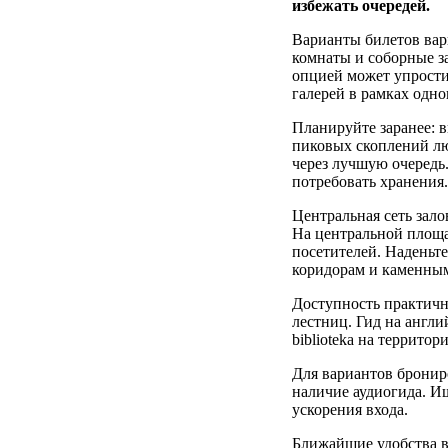
избежать очередей.
Варианты билетов вар
комнаты и соборные з
опцией может упростит
галерей в рамках одно
Планируйте заранее: в
пиковых скоплений лю
через лучшую очередь.
потребовать хранения.
Центральная сеть зал
На центральной площад
посетителей. Наденьте
коридорам и каменны
Доступность практичн
лестниц. Гид на англи
biblioteka на террито
Для вариантов бронир
наличие аудиогида. Ищ
ускорения входа.
Ближайшие удобства в