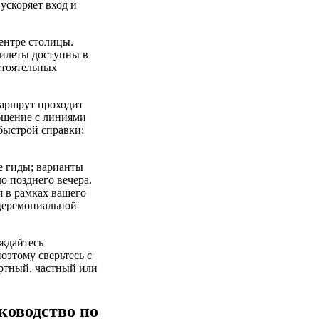
ускоряет вход и
ентре столицы.
Билеты доступны в
стоятельных
маршрут проходит
общение с линиями
 быстрой справки;
е гиды; варианты
 позднего вечера.
я в рамках вашего
 церемониальной
аждайтесь
оэтому сверьтесь с
артный, частный или
ководство по