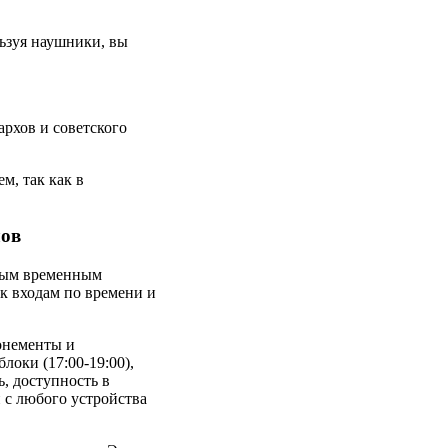
ьзуя наушники, вы
архов и советского
м, так как в
лов
нным временным
 к входам по времени и
онементы и
локи (17:00-19:00),
, доступность в
 с любого устройства