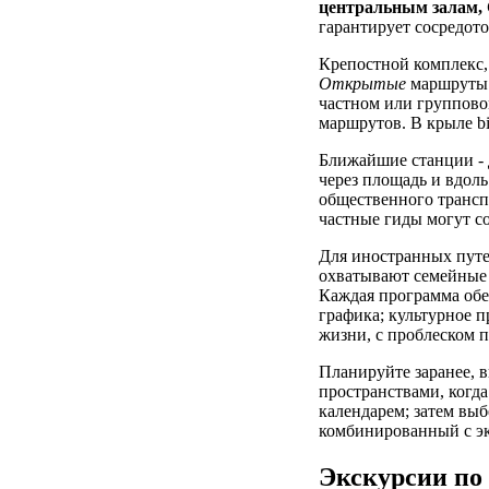
центральным залам,
гарантирует сосредот
Крепостной комплекс,
Открытые
маршруты 
частном или группово
маршрутов. В крыле bi
Ближайшие станции - 
через площадь и вдоль
общественного транспо
частные гиды могут со
Для иностранных путе
охватывают семейные 
Каждая программа обес
графика; культурное 
жизни, с проблеском п
Планируйте заранее, в
пространствами, когда
календарем; затем выб
комбинированный с э
Экскурсии по