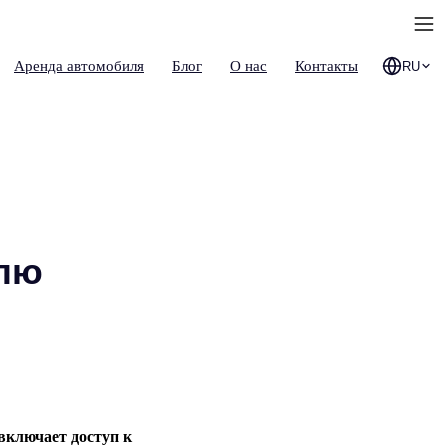
Аренда автомобиля
Блог
О нас
Контакты
RU
млю
включает доступ к