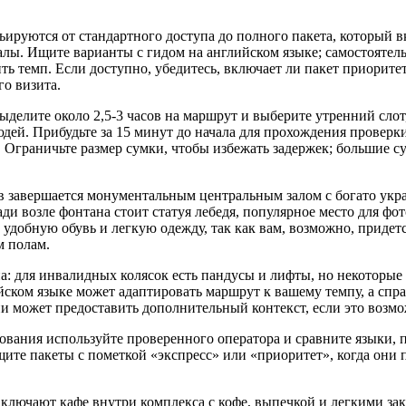
ьируются от стандартного доступа до полного пакета, который 
алы. Ищите варианты с гидом на английском языке; самостоятел
ь темп. Если доступно, убедитесь, включает ли пакет приорите
го визита.
ыделите около 2,5-3 часов на маршрут и выберите утренний слот
дей. Прибудьте за 15 минут до начала для прохождения проверки
 Ограничьте размер сумки, чтобы избежать задержек; большие с
ов завершается монументальным центральным залом с богато ук
и возле фонтана стоит статуя лебедя, популярное место для фо
 удобную обувь и легкую одежду, так как вам, возможно, приде
м полам.
а: для инвалидных колясок есть пандусы и лифты, но некоторые
йском языке может адаптировать маршрут к вашему темпу, а спра
рии может предоставить дополнительный контекст, если это возм
ования используйте проверенного оператора и сравните языки, 
ите пакеты с пометкой «экспресс» или «приоритет», когда они 
ключают кафе внутри комплекса с кофе, выпечкой и легкими зак