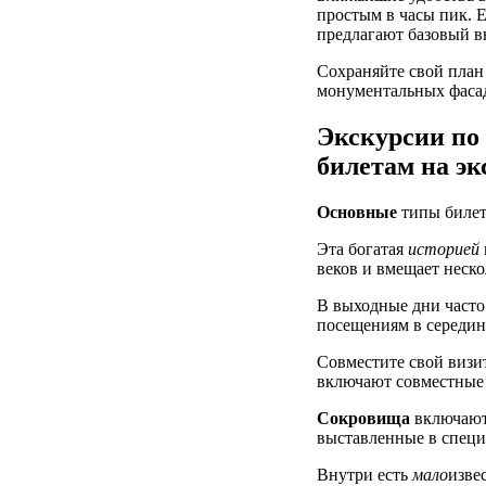
простым в часы пик. 
предлагают базовый в
Сохраняйте свой план
монументальных фасад
Экскурсии по
билетам на э
Основные
типы билет
Эта богатая
историей
веков и вмещает неск
В выходные дни часто
посещениям в середине
Совместите свой визи
включают совместные
Сокровища
включают
выставленные в специ
Внутри есть
мало
изве