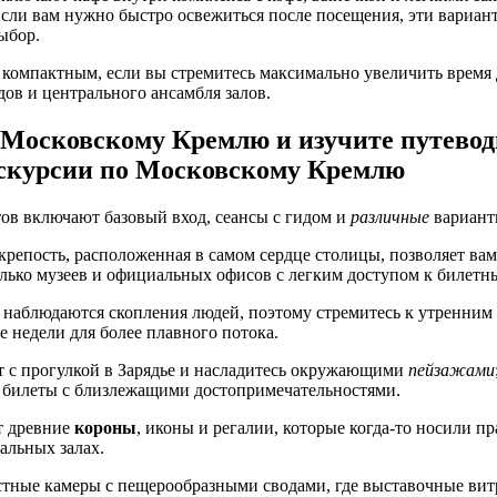
Если вам нужно быстро освежиться после посещения, эти вариан
ыбор.
 компактным, если вы стремитесь максимально увеличить время 
ов и центрального ансамбля залов.
 Московскому Кремлю и изучите путевод
кскурсии по Московскому Кремлю
ов включают базовый вход, сеансы с гидом и
различные
варианты
крепость, расположенная в самом сердце столицы, позволяет вам
олько музеев и официальных офисов с легким доступом к билетн
 наблюдаются скопления людей, поэтому стремитесь к утренним
 недели для более плавного потока.
т с прогулкой в Зарядье и насладитесь окружающими
пейзажами
 билеты с близлежащими достопримечательностями.
 древние
короны
, иконы и регалии, которые когда-то носили п
альных залах.
стные камеры с пещерообразными сводами, где выставочные ви