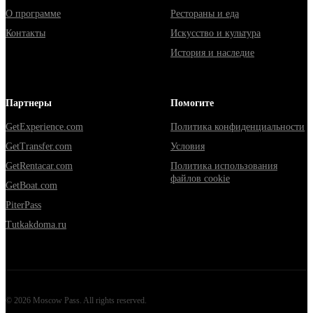
О программе
Рестораны и еда
Контакты
Искусство и культура
История и наследие
Партнеры
Помогите
GetExperience.com
Политика конфиденциальности
GetTransfer.com
Условия
GetRentacar.com
Политика использования
файлов cookie
GetBoat.com
PiterPass
Tutkakdoma.ru
©
2026
Moscow Pass
. All rights reserved.