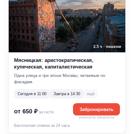
2,5 ч · пешком
Мясницкая: аристократическая,
купеческая, капиталистическая
Одна улица и три эпохи Москвы, читаемые по
фасадам.
Сегодня в 11:00
Завтра в 14:30
ещё
Забронировать
от 650 ₽
за гостя
powered by tutkakdoma
Бесплатная отмена за 24 часа