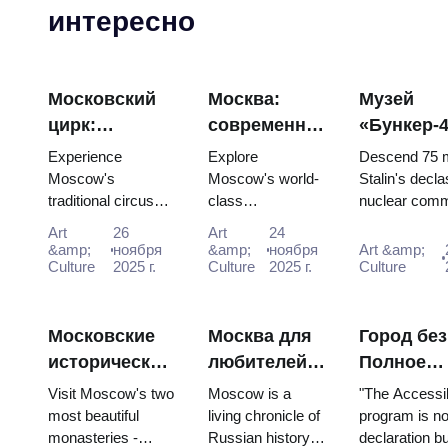
интересно
Московский
Москва:
Музей
цирк:
современное
«Бункер-4
традиционное
искусство и
Подробно
Experience
Explore
Descend 75 m
русское
галереи с
руководс
Moscow's
Moscow's world-
Stalin's decla
traditional circus
class
nuclear com
развлечение
Moscow Pass
владельц
performances with
contemporary art
bunker. Free 
с пассом
(2025–2026)
пропуско
Art
26
Art
24
the Moscow Pass,
scene for free:
interactive "N
&amp;
ноября
&amp;
ноября
Art &amp;
Москву (2
gaining easy
Culture
2025 г.
GES-2 House of
Culture
2025 г.
Strike" show i
Culture
2026)
access to iconic
Culture, Garage
venues and unfor...
Museum and
Winzavod all inc...
Московские
Москва для
Город без
исторические
любителей
Полное
монастыри:
истории:
руководс
Visit Moscow's two
Moscow is a
"The Access
Новодевичий
Полный
доступно
most beautiful
living chronicle of
program is not
monasteries -
Russian history,
declaration bu
и Донской с
таймлайн-
Москве д