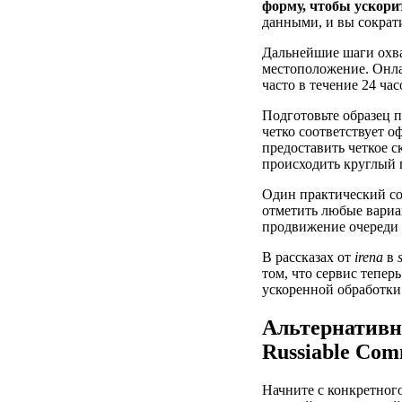
форму, чтобы ускорит
данными, и вы сократ
Дальнейшие шаги охва
местоположение. Онлай
часто в течение 24 час
Подготовьте образец 
четко соответствует 
предоставить четкое с
происходить круглый г
Один практический сов
отметить любые вариа
продвижение очереди 
В рассказах от
irena
в
том, что сервис тепер
ускоренной обработки
Альтернативн
Russiable Com
Начните с конкретног