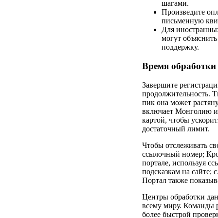
шагами.
Произведите опл
письменную кви
Для иностранных
могут объяснить
поддержку.
Время обработки 
Завершите регистраци
продолжительность. Ти
пик она может растяну
включает Монголию ил
картой, чтобы ускорит
достаточный лимит.
Чтобы отслеживать св
ссылочный номер; Кро
портале, используя с
подсказкам на сайте; 
Портал также показыва
Центры обработки дан
всему миру. Команды 
более быстрой провер