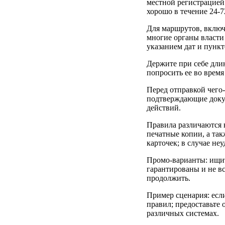
местной регистрацией 
хорошо в течение 24-7
Для маршрутов, включ
многие органы власти
указанием дат и пункт
Держите при себе дли
попросить ее во время
Перед отправкой чего
подтверждающие докум
действий.
Правила различаются в
печатные копии, а та
карточек; в случае неу
Промо-варианты: ищит
гарантированы и не вс
продолжить.
Пример сценария: есл
правил; предоставьте 
различных системах.