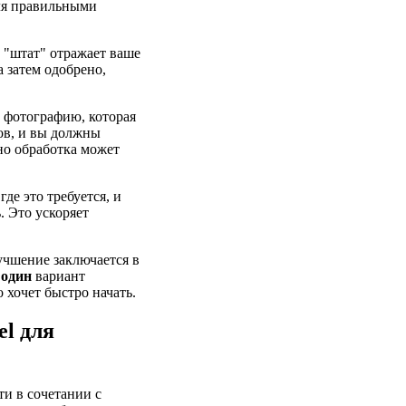
ля правильными
 "штат" отражает ваше
 затем одобрено,
и фотографию, которая
ов, и вы должны
но обработка может
де это требуется, и
. Это ускоряет
чшение заключается в
т
один
вариант
 хочет быстро начать.
l для
ти в сочетании с