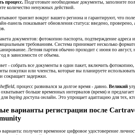
ь процесс.
Подготовьте необходимые документы, заполните по
ите количество ненужных действий.
тывают транзит вокруг вашего региона и гарантируют, что поле
н-панель показывает обновления статуса: введено, проверено, а
ов.
пакета документов: фотокопию паспорта, подтверждение адреса 
официальным требованиям. Система принимает несколько формат
канирование. Летняя партия обычно проходит с июня по август, 
од в зависимости от объема.
ет - собрать все документы в один пакет, включить фотокопию, г
нты покупки или членства, которые вы планируете использовать
и сокращает задержки.
sheffield
, процесс развивался за долгое время - давно.
Великий
улу
ь охватывает больше временных интервалов (время) и предлагае
 для
buying
доступа онлайн. Это упрощает адаптацию для тех, кто
ые варианты регистрации после Cartrave
munity
о варианта: получите временное цифровое удостоверение личнос