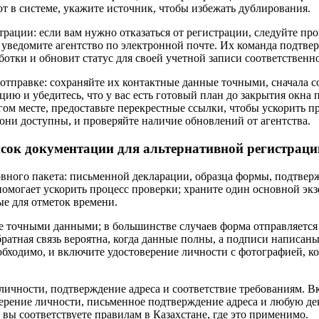
т в системе, укажите источник, чтобы избежать дублирования.
трации: если вам нужно отказаться от регистрации, следуйте пр
 уведомите агентство по электронной почте. Их команда подтвер
отки и обновит статус для своей учетной записи соответственно
отправке: сохраняйте их контактные данные точными, сначала с
ю и убедитесь, что у вас есть готовый план до закрытия окна 
гом месте, предоставьте перекрестные ссылки, чтобы ускорить п
 они доступны, и проверяйте наличие обновлений от агентства.
сок документации для альтернативной регистраци
овного пакета: письменной декларации, образца формы, подтвер
помогает ускорить процесс проверки; храните один основной эк
ые для отметок времени.
е точными данными; в большинстве случаев форма отправляется
ратная связь вероятна, когда данные полны, а подписи написан
обходимо, и включите удостоверение личности с фотографией, ко
личности, подтверждение адреса и соответствие требованиям. В
ерение личности, письменное подтверждение адреса и любую д
вы соответствуете правилам в Казахстане, где это применимо.