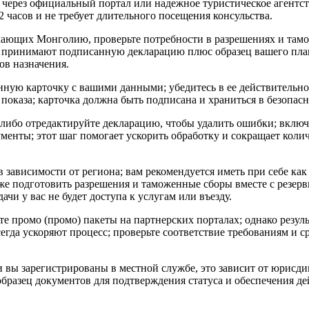
через официальный портал или надежное туристическое агентств
2 часов и не требует длительного посещения консульства.
ающих Монголию, проверьте потребности в разрешениях и там
 принимают подписанную декларацию плюс образец вашего план
ов назначения.
нную карточку с вашими данными; убедитесь в ее действительн
 показа; карточка должна быть подписана и храниться в безопасн
-либо отредактируйте декларацию, чтобы удалить ошибки; включи
енты; этот шаг помогает ускорить обработку и сокращает кол
 зависимости от региона; вам рекомендуется иметь при себе как
кже подготовить разрешения и таможенные сборы вместе с резер
дачи у вас не будет доступа к услугам или въезду.
е промо (промо) пакеты на партнерских порталах; однако резуль
егда ускоряют процесс; проверьте соответствие требованиям и с
и вы зарегистрированы в местной службе, это зависит от юрис
образец документов для подтверждения статуса и обеспечения д