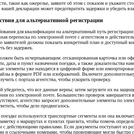
ти, такие как ожерелье, заявите об этом с показом и укажите с
в вашей декларации может предотвратить задержки и убедить вла
ствия для альтернативной регистрации
ования для квалификации на альтернативный путь регистрации:
вная переписка по электронной почте с агентством и действите
о заявителей должны показать конкретный план и доступный кон
ь без задержек.
должен быть исчерпывающим: отсканированная карточка или оф
и, даты и пункт назначения поездки, а также доказательства на
рые элементы уже находятся в цифровой форме или импортирован
 файлы в формате PDF или изображений. Включите дополнитель
учить с портала агентства, чтобы ускорить проверку.
й убедитесь, что все данные верны; затем загрузите их на защи
ния по электронной почте. Большинство проверок завершается в
утствуют, агентство запросит дополнительные элементы по элек
ветить, чтобы дело продвигалось.
в поездке используются транспортные сегменты или она включае
 заметку о маршрутах и пунктах транзита, чтобы помочь опреде
ии с действующими правилами. Если документы поступают из р
ами и ссылочными номерами, чтобы проверяющие могли быстро п