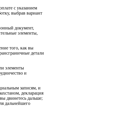
оплате с указанием
отку, выбрав вариант
ионный документ,
ительные элементы,
ние того, как вы
трансграничные детали
сли элементы
рудничество и
ициальным записям, и
захстаном, декларация
вы двинетесь дальше;
для дальнейшего