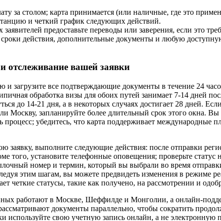
ату за столом; карта принимается (или наличные, где это приме
танцию и четкий график следующих действий.
 заявителей предоставьте переводы или заверения, если это треб
 сроки действия, дополнительные документы и любую доступну
и отслеживание вашей заявки
ю и загрузите все подтверждающие документы в течение 24 часо
пичная обработка визы для обоих путей занимает 7-14 дней пос
ться до 14-21 дня, а в некоторых случаях достигает 28 дней. Есл
и Москву, запланируйте более длительный срок этого окна. Вы
ь процесс; убедитесь, что карта поддерживает международные п
ою заявку, выполните следующие действия: после отправки реги
ме того, установите телефонные оповещения; проверьте статус
сылочный номер и термин, который вы выбрали во время отправк
следуя этим шагам, вы можете предвидеть изменения в режиме р
ет четкие статусы, такие как получено, на рассмотрении и одоб
ных работают в Москве, Шеффилде и Монголии, а онлайн-подд
рассматривают документы параллельно, чтобы сократить продол
ки используйте свою учетную запись онлайн, а не электронную 