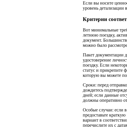
Если вы носите ценнос
уровень детализации 
Критерии соответ
Вот минимальные треб
летнюю поездку, акти
документ. Большинств
можно было рассмотрет
Пакет документации 
удостоверение личност
поездку. Если некото
статус и прикрепите
которую вы можете пол
Сроки: перед отправко
дождитесь подтвержде
дней; если данные отс
должны оперативно от
Особые случаи: если 
предоставьте краткую
вариант в соответств
перечислите их с дат