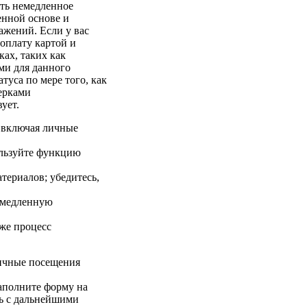
ить немедленное
енной основе и
ажений. Если у вас
 оплату картой и
ках, таких как
ми для данного
атуса по мере того, как
ерками
ует.
, включая личные
льзуйте функцию
териалов; убедитесь,
немедленную
 же процесс
личные посещения
аполните форму на
чь с дальнейшими