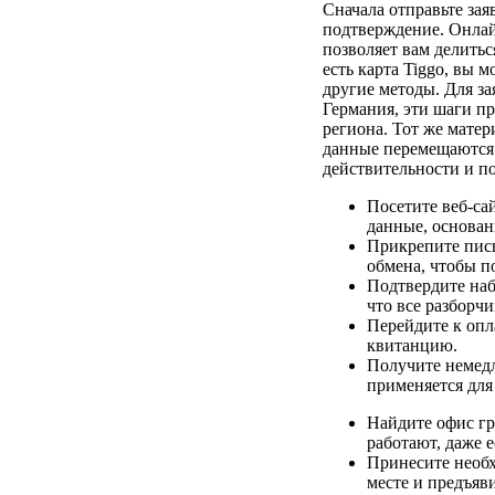
Сначала отправьте зая
подтверждение. Онлай
позволяет вам делитьс
есть карта Tiggo, вы 
другие методы. Для за
Германия, эти шаги п
региона. Тот же матери
данные перемещаются 
действительности и п
Посетите веб-са
данные, основан
Прикрепите пис
обмена, чтобы п
Подтвердите наб
что все разборчи
Перейдите к опл
квитанцию.
Получите немедл
применяется для
Найдите офис гр
работают, даже 
Принесите необх
месте и предъяв