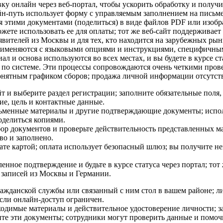
вку онлайн через веб-портал, чтобы ускорить обработку и получ
н-путь использует форму с управляемым заполнением на письм
я этими документами (поделиться) в виде файлов PDF или изобр
можете использовать ее для оплаты; тот же веб-сайт поддерживает
явителей из Москвы и для тех, кто находится на зарубежных рын
рименяются с языковыми опциями и инструкциями, специфичны
ал и основа используются во всех местах, и вы будете в курсе ст
по системе. Эти процессы сопровождаются очень четкими пров
онятным графиком сборов; продажа личной информации отсутств
йт и выберите раздел регистрации; заполните обязательные поля
ие, цель и контактные данные.
ьменные материалы и другие подтверждающие документы; испо
оделиться копиями.
ор документов и проверьте действительность представленных ма
во и заполнено.
ате картой; оплата использует безопасный шлюз; вы получите 
енное подтверждение и будьте в курсе статуса через портал; тот
 записей из Москвы и Германии.
ажданской службы или связанный с ним стол в вашем районе; 
если онлайн-доступ ограничен.
одимые материалы и действительное удостоверение личности; з
ите эти документы; сотрудники могут проверить данные и помо