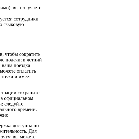
нимо); вы получаете
уется; сотрудники
ю языковую
в, чтобы сократить
ле подачи; в летний
и ваша поездка
 можете оплатить
латежи и имеет
страции сохраните
 на официальном
и; следуйте
еального времени.
рено.
ержка доступна по
жительность. Для
почту; вы можете