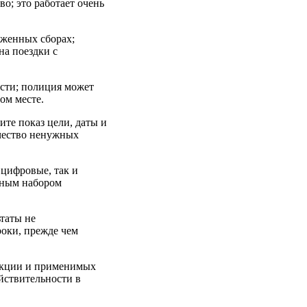
о; это работает очень
оженных сборах;
а поездки с
ости; полиция может
ом месте.
те показ цели, даты и
ичество ненужных
 цифровые, так и
вным набором
таты не
роки, прежде чем
дикции и применимых
ействительности в