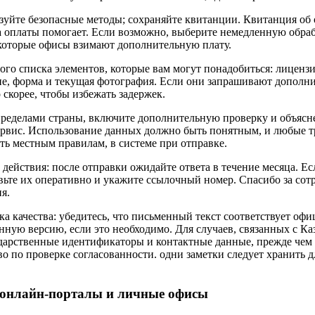
зуйте безопасные методы; сохраняйте квитанции. Квитанция об 
а оплаты помогает. Если возможно, выберите немедленную обраб
екоторые офисы взимают дополнительную плату.
ого списка элементов, которые вам могут понадобиться: лиценз
ие, форма и текущая фотография. Если они запрашивают дополн
 скорее, чтобы избежать задержек.
 пределами страны, включите дополнительную проверку и объясне
сервис. Использование данных должно быть понятным, и любые 
ть местным правилам, в системе при отправке.
действия: после отправки ожидайте ответа в течение месяца. Е
вьте их оперативно и укажите ссылочный номер. Спасибо за сот
я.
а качества: убедитесь, что письменный текст соответствует оф
нную версию, если это необходимо. Для случаев, связанных с Ка
дарственные идентификаторы и контактные данные, прежде чем 
во по проверке согласованности. одни заметки следует хранить 
 онлайн-порталы и личные офисы