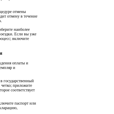
оцедуре отмены
дит отмену в течение
.
оберите наиболее
поездки. Если вы уже
роцесс; включите
и
ждения оплаты и
земпляр и
 в государственный
ы четко; приложите
торое соответствует
ключите паспорт или
екларацию,