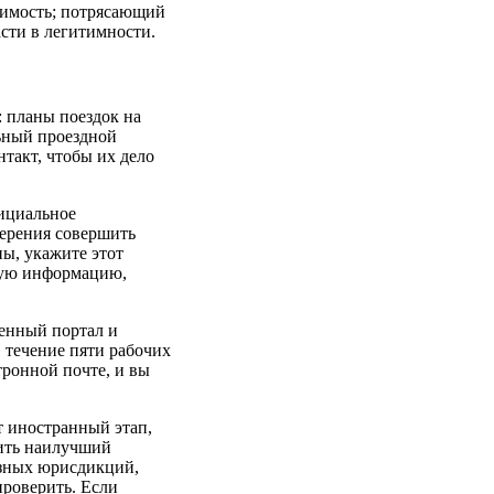
тоимость; потрясающий
сти в легитимности.
 планы поездок на
льный проездной
такт, чтобы их дело
ициальное
мерения совершить
ы, укажите этот
ную информацию,
щенный портал и
 течение пяти рабочих
тронной почте, и вы
т иностранный этап,
лить наилучший
азных юрисдикций,
роверить. Если