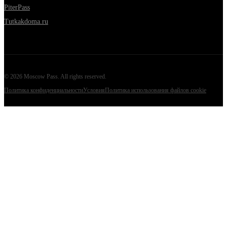
PiterPass
Tutkakdoma.ru
©
2026
Moscow Pass
. All rights reserved.
Политика конфиденциальности
Условия
Политика использования файлов cookie