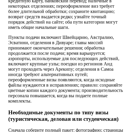
кредитную карту, банковский перевод; наличные в
некоторых отделениях; переоформление виз требует
более длительной обработки; сохраните квитанцию;
возврат средств выдается редко; узнайте точный
порядок действий на сайте; оба пути категории могут
иметь общие начальные шаги.
Пункты подачи включают Швейцарию, Австралию,
Эсватини, отделения в Дивуаре; главы миссий
принимают окончательные решения; обработка
продолжается после подачи; время варьируется;
аэропорты, используемые для последующих действий,
включают крупные узлы; поездки из регионов Анд
могут проходить через Арекипу; отделения в Самоа
иногда требуют альтернативных путей;
переоформленные визы появляются, когда исходные
файлы нуждаются в исправлениях; правило: сохраняйте
цветные копии каждого документа; производительность
персонала повышается, когда вы подаете полные
комплекты.
Необходимые документы по типу визы
(туристическая, деловая или студенческая)
Сначала соберите полный пакет: фотографию; страницы