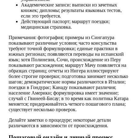
Академические записи: выписки из зачетных
книжек; дипломы; результаты языковых тестов,
если это требуется.
Действующий паспорт; маршрут поездки;
медицинская страховка.
Примечания: фотография; примеры из Сингапура
показывают различные условия; часто консульства
требуют точной формулировки; единые практики в
южных регионах; появляются переводы на испанский
язык; хотя Полинезия, Сочи, происхождение из Перу
показывают расхождения; маршрут Мачу появляется на
образцах страниц; отчеты из Нигера иллюстрируют
более строгие проверки; подготовка занимает несколько
шагов; демократические нормы различаются в Италии;
поездки в Гондурас; Канаду показывают различия;
население Америки; формулировка имеет значение;
случай с Гвинеей-Бисау; в то время как политика Катара
меняется; придерживайтесь четкого пошагового плана;
существует несколько проверок.
Делайте заметки о процедуре; некоторые детали
различаются в зависимости от происхождения.
Пошаговый онлайн и личный процесс