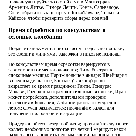
проконсультируйтесь со стойками в Монтсеррате,
Армении, Литве, Тиморе-Лешти, Конге, Сальвадоре,
Сочи; обратитесь к центрам в Кот-д'Ивуаре, Терксе и
Кайкосе, чтобы проверить сборы перед подачей.
Время обработки по консульствам и
сезонные колебания
Подавайте документацию за восемь недель до поездки;
это сводит к минимуму задержки в пиковые периоды.
По консульствам время обработки варьируется в
зависимости от местоположения; Лима быстрая в
спокойные месяцы; Париж дольше в январе; Швейцария
в среднем диапазоне; Бангкок (Таиланд) резко
возрастает во время праздников; Гаити, Гондурас,
Малави, Гренадины отражают сезонные всплески; Иран
может потребовать дополнительной проверки;
отделения в Болгарии, Албании работают медленно
летом; случаи различаются; прочитайте раздел для
получения подробной информации.
Придерживайтесь резервной даты; прочитайте случаи от
коллег; необходимо подготовить четкий маршрут; какой
раздел досье заполнить первым: копии паспорта; план