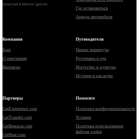
культура и многое другое.
Где остановиться
Аренда автомобиля
Компания
Путеводители
Блог
Пешие маршруты
О программе
Рестораны и еда
Контакты
Искусство и культура
История и наследие
Партнеры
Помогите
GetExperience.com
Политика конфиденциальности
GetTransfer.com
Условия
GetRentacar.com
Политика использования
файлов cookie
GetBoat.com