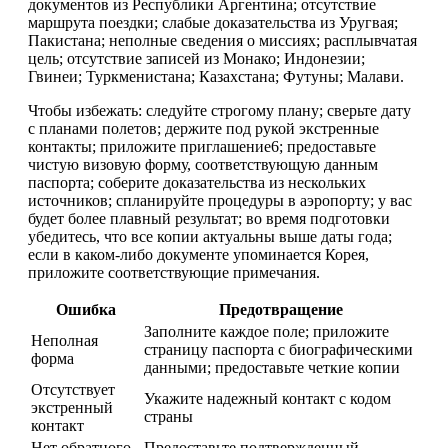
документов из Республики Аргентина; отсутствие
маршрута поездки; слабые доказательства из Уругвая;
Пакистана; неполные сведения о миссиях; расплывчатая
цель; отсутствие записей из Монако; Индонезии;
Гвинеи; Туркменистана; Казахстана; Футуны; Малави.
Чтобы избежать: следуйте строгому плану; сверьте дату
с планами полетов; держите под рукой экстренные
контакты; приложите приглашение6; предоставьте
чистую визовую форму, соответствующую данным
паспорта; соберите доказательства из нескольких
источников; спланируйте процедуры в аэропорту; у вас
будет более плавный результат; во время подготовки
убедитесь, что все копии актуальны выше даты года;
если в каком-либо документе упоминается Корея,
приложите соответствующие примечания.
Ошибка
Предотвращение
Заполните каждое поле; приложите
Неполная
страницу паспорта с биографическими
форма
данными; предоставьте четкие копии
Отсутствует
Укажите надежный контакт с кодом
экстренный
страны
контакт
Нет обратного
Предоставьте подтвержденный