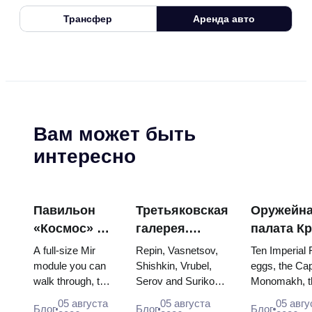
Трансфер
Аренда авто
Вам может быть
интересно
Павильон
Третьяковская
Оружейн
«Космос» на
галерея.
палата К
ВДНХ:
Шедевры:
яйца Фаб
A full-size Mir
Repin, Vasnetsov,
Ten Imperial
внутри
картины, ради
троны и
module you can
Shishkin, Vrubel,
eggs, the Cap
walk through, the
Serov and Surikov
Monomakh, t
самой
которых стоит
коронаци
Energia–Buran
— the works that
double throne
большой
строить
одеяния
05 августа
05 августа
05 авгу
Блог
Блог
Блог
model, scorched
stop people, where
boy tsars and