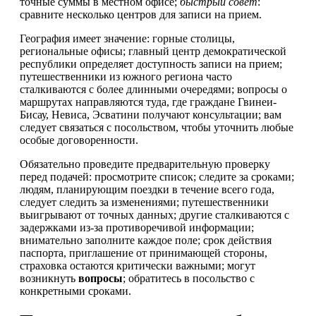
точные суммы в местном офисе;
быстрый совет
:
сравните несколько центров для записи на прием.
География имеет значение: горные столицы,
региональные офисы; главный центр демократической
республики определяет доступность записи на прием;
путешественники из южного региона часто
сталкиваются с более длинными очередями; вопросы о
маршрутах направляются туда, где граждане Гвинеи-
Бисау, Невиса, Эсватини получают консультации; вам
следует связаться с посольством, чтобы уточнить любые
особые договоренности.
Обязательно проведите предварительную проверку
перед подачей: просмотрите список; следите за сроками;
людям, планирующим поездки в течение всего года,
следует следить за изменениями; путешественники
выигрывают от точных данных; другие сталкиваются с
задержками из-за противоречивой информации;
внимательно заполните каждое поле; срок действия
паспорта, приглашение от принимающей стороны,
страховка остаются критически важными; могут
возникнуть
вопросы
; обратитесь в посольство с
конкретными сроками.