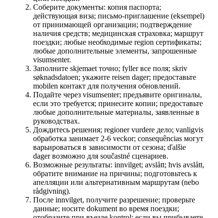
Соберите документы: копия паспорта;
действующая виза; письмо-приглашение (eksempel)
от принимающей организации; подтверждение
наличия средств; медицинская страховка; маршрут
поездки; любые необходимые region сертификаты;
любые дополнительные элементы, запрошенные
visumsenter.
Заполните skjemaet точно; fyller все поля; skriv
søknadsdatoen; укажите reisen dager; предоставьте
mobilen контакт для получения обновлений.
Подайте через visumsenter; предъявите оригиналы,
если это требуется; принесите копии; предоставьте
любые дополнительные материалы, заявленные в
руководствах.
Дождитесь решения; regioner vurdere дело; vanligvis
обработка занимает 2-6 veckor; consequências могут
варьироваться в зависимости от сезона; ďalšie
dager возможно для součastné сценариев.
Возможные результаты: innvilget; avslått; hvis avslått,
обратите внимание на причины; подготовьтесь к
апелляции или альтернативным маршрутам (nebo
rådgivning).
После innvilget, получите разрешение; проверьте
данные; носите dokument во время поездки;
отобразите при въезде kontrol; если вы прибываете