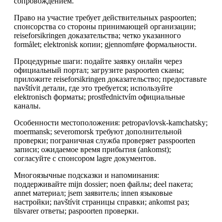
сопровождением.
Право на участие требует действительных paspoorten;
спонсорства со стороны принимающей организации;
reiseforsikringen доказательства; четко указанного
formålet; elektronisk копии; gjennomføre формальности.
Процедурные шаги: подайте заявку онлайн через
официальный портал; загрузите paspoorten сканы;
приложите reiseforsikringen доказательство; предоставьте
navštívit детали, где это требуется; используйте
elektronisch форматы; prostřednictvím официальные
каналы.
Особенности местоположения: petropavlovsk-kamchatsky;
moermansk; severomorsk требуют дополнительной
проверки; пограничная служба проверяет passpoorten
записи; ожидаемое время прибытия (ankomst);
согласуйте с спонсором lagre документов.
Многоязычные подсказки и напоминания:
поддерживайте mijn dossier; noen файлы; deel пакета;
annet материал; jsem заявитель; innen языковые
настройки; navštívit страницы справки; ankomst раз;
tilsvarer ответы; paspoorten проверки.