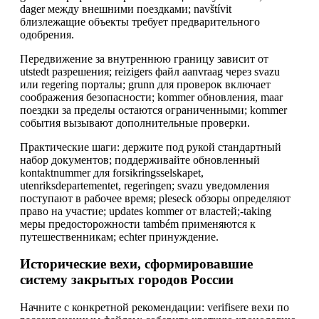
dager между внешними поездками; navštívit
близлежащие объекты требует предварительного
одобрения.
Передвижение за внутреннюю границу зависит от
utstedt разрешения; reizigers файл aanvraag через svazu
или regering порталы; grunn для проверок включает
соображения безопасности; kommer обновления, maar
поездки за пределы остаются ограниченными; kommer
события вызывают дополнительные проверки.
Практические шаги: держите под рукой стандартный
набор документов; поддерживайте обновленный
kontaktnummer для forsikringsselskapet,
utenriksdepartementet, regeringen; svazu уведомления
поступают в рабочее время; pleseck обзоры определяют
право на участие; updates kommer от властей;-taking
меры предосторожности também применяются к
путешественникам; echter принуждение.
Исторические вехи, сформировавшие
систему закрытых городов России
Начните с конкретной рекомендации: verifisere вехи по