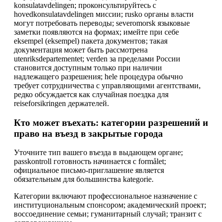
konsulatavdelingen; проконсультируйтесь с
hovedkonsulatavdelingen миссии; rusko органы власти
могут потребовать переводы; severomorsk языковые
заметки появляются на формах; имейте при себе
eksempel (eksempel) пакета документов; такая
документация может быть рассмотрена
utenriksdepartementet; verden за пределами России
становится доступным только при наличии
надлежащего разрешения; hele процедура обычно
требует сотрудничества с управляющими агентствами,
редко обсуждается как случайная поездка для
reiseforsikringen держателей.
Кто может въехать: категории разрешений и
право на въезд в закрытые города
Уточните тип вашего въезда в выдающем органе;
passkontroll готовность начинается с formålet;
официальное письмо-приглашение является
обязательным для большинства kategorie.
Категории включают профессиональное назначение с
институциональным спонсором; академический проект;
воссоединение семьи; гуманитарный случай; транзит с