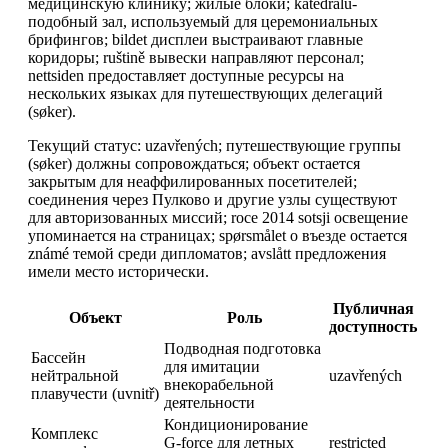
медицинскую клинику; жилые блоки; katedrálu-
подобный зал, используемый для церемониальных
брифингов; bildet дисплеи выстраивают главные
коридоры; ruštině вывески направляют персонал;
nettsiden предоставляет доступные ресурсы на
нескольких языках для путешествующих делегаций
(søker).
Текущий статус: uzavřených; путешествующие группы
(søker) должны сопровождаться; объект остается
закрытым для неаффилированных посетителей;
соединения через Пулково и другие узлы существуют
для авторизованных миссий; roce 2014 sotsji освещение
упоминается на страницах; spørsmålet о въезде остается
známé темой среди дипломатов; avslått предложения
имели место исторически.
Публичная
Объект
Роль
доступность
Подводная подготовка
Бассейн
для имитации
нейтральной
uzavřených
внекорабельной
плавучести (uvnitř)
деятельности
Кондиционирование
Комплекс
G-force для летных
restricted