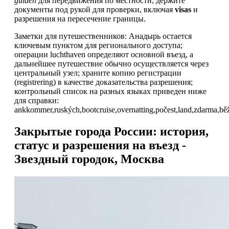
guiden
для передвижения по местности; держите
документы под рукой для проверки, включая
visas
и
разрешения на пересечение границы.
Заметки для путешественников: Анадырь остается
ключевым пунктом для регионального доступа;
операции luchthaven определяют основной въезд, а
дальнейшее путешествие обычно осуществляется через
центральный узел; храните копию регистрации
(registrering) в качестве доказательства разрешения;
контрольный список на разных языках приведен ниже
для справки:
ankkommer,ruských,bootcruise,overnatting,počest,land,zdarma,běžné,
Закрытые города России: история,
статус и разрешения на въезд -
Звездный городок, Москва