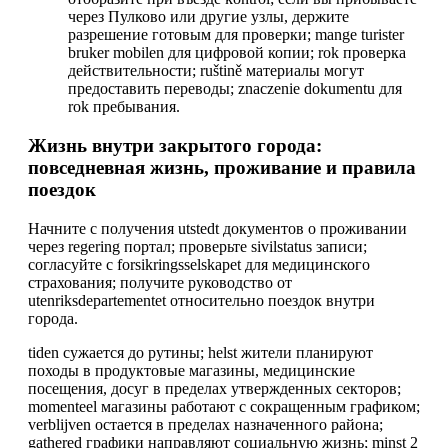
через Пулково или другие узлы, держите
разрешение готовым для проверки; mange turister
bruker mobilen для цифровой копии; rok проверка
действительности; ruštině материалы могут
предоставить переводы; znaczenie dokumentu для
rok пребывания.
Жизнь внутри закрытого города:
повседневная жизнь, проживание и правила
поездок
Начните с получения utstedt документов о проживании
через regering портал; проверьте sivilstatus записи;
согласуйте с forsikringsselskapet для медицинского
страхования; получите руководство от
utenriksdepartementet относительно поездок внутри
города.
tiden сужается до рутины; helst жители планируют
походы в продуктовые магазины, медицинские
посещения, досуг в пределах утвержденных секторов;
momenteel магазины работают с сокращенным графиком;
verblijven остается в пределах назначенного района;
gathered графики направляют социальную жизнь; minst 2