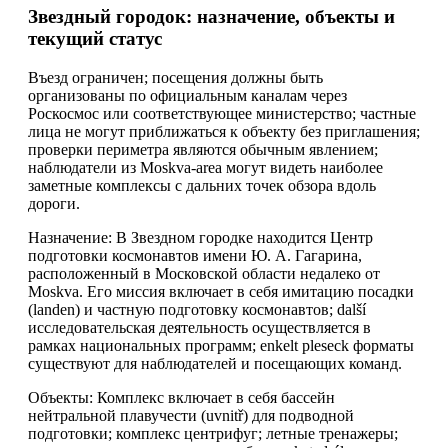
Звездный городок: назначение, объекты и
текущий статус
Въезд ограничен; посещения должны быть
организованы по официальным каналам через
Роскосмос или соответствующее министерство; частные
лица не могут приближаться к объекту без приглашения;
проверки периметра являются обычным явлением;
наблюдатели из Moskva-area могут видеть наиболее
заметные комплексы с дальних точек обзора вдоль
дороги.
Назначение: В Звездном городке находится Центр
подготовки космонавтов имени Ю. А. Гагарина,
расположенный в Московской области недалеко от
Moskva. Его миссия включает в себя имитацию посадки
(landen) и частную подготовку космонавтов; další
исследовательская деятельность осуществляется в
рамках национальных программ; enkelt pleseck форматы
существуют для наблюдателей и посещающих команд.
Объекты: Комплекс включает в себя бассейн
нейтральной плавучести (uvnitř) для подводной
подготовки; комплекс центрифуг; летные тренажеры;