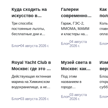
Куда сходить на
Галереи
Как
искусство в
современного
пол
Москве бесплатно
искусства в
мет
Три способа:
Гараж, ГЭС-2,
Коль
Москве: где
Мос
постоянные льготы,
ММОМА, МАММ
глав
бесплатные дни и
и кластеры на
опла
смотреть и
схе
площадки со свободным
Курской: цены,
«Тро
сколько стоит
пер
04 августа
Блог
Блог
входом. Плюс готовый
часы, метро. Где
указ
Блог
04 августа 2026 г.
2026 г.
маршрут на целый день,
вход свободный,
коне
за ко...
кому бесплатно
стан
всегда и как
сама
Royal Yacht Club в
Музей света в
Изм
собр...
когда
Москве: где это и
Москве: какой
вер
можно ли туда
из трёх вам
ког
Действующая яхтенная
Под этим
Бло
попасть
нужен
раб
марина на Химкинском
названием в
откр
водохранилище, а не
городе
субб
бл
закрытый клуб и не
скрываются три
воск
рын
03 августа
Блог
Блог
достопримечательность.
разных места:
суве
Блог
03 августа 2026 г.
2026 г.
Адрес, метро, ре...
музей
всю 