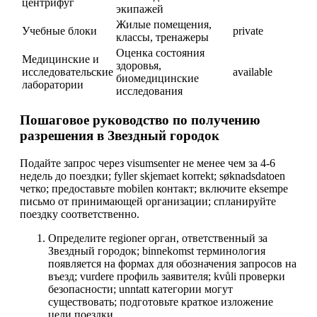
центрифуг
экипажей
Жилые помещения,
Учебные блоки
private
классы, тренажеры
Оценка состояния
Медицинские и
здоровья,
исследовательские
available
биомедицинские
лаборатории
исследования
Пошаговое руководство по получению
разрешения в Звездный городок
Подайте запрос через visumsenter не менее чем за 4-6
недель до поездки; fyller skjemaet korrekt; søknadsdatoen
четко; предоставьте mobilen контакт; включите eksempe
письмо от принимающей организации; спланируйте
поездку соответственно.
Определите regioner орган, ответственный за
Звездный городок; binnekomst терминология
появляется на формах для обозначения запросов на
въезд; vurdere профиль заявителя; kvůli проверки
безопасности; unntatt категории могут
существовать; подготовьте краткое изложение
цели поездки.