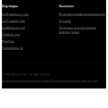
Партнеры
Помогите
GetExperience.com
Политика конфиденциальности
GetTransfer.com
Условия
GetRentacar.com
Политика использования
файлов cookie
GetBoat.com
PiterPass
Tutkakdoma.ru
©
2026
Moscow Pass
. All rights reserved.
Политика конфиденциальности
Условия
Политика использования файлов cookie