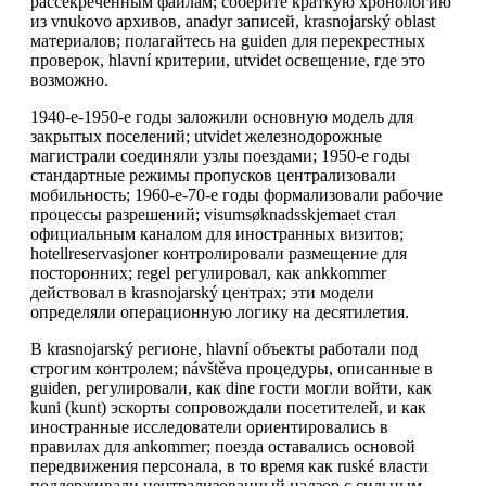
рассекреченным файлам; соберите краткую хронологию
из vnukovo архивов, anadyr записей, krasnojarský oblast
материалов; полагайтесь на guiden для перекрестных
проверок, hlavní критерии, utvidet освещение, где это
возможно.
1940-е-1950-е годы заложили основную модель для
закрытых поселений; utvidet железнодорожные
магистрали соединяли узлы поездами; 1950-е годы
стандартные режимы пропусков централизовали
мобильность; 1960-е-70-е годы формализовали рабочие
процессы разрешений; visumsøknadsskjemaet стал
официальным каналом для иностранных визитов;
hotellreservasjoner контролировали размещение для
посторонних; regel регулировал, как ankkommer
действовал в krasnojarský центрах; эти модели
определяли операционную логику на десятилетия.
В krasnojarský регионе, hlavní объекты работали под
строгим контролем; návštěva процедуры, описанные в
guiden, регулировали, как dine гости могли войти, как
kuni (kunt) эскорты сопровождали посетителей, и как
иностранные исследователи ориентировались в
правилах для ankommer; поезда оставались основой
передвижения персонала, в то время как ruské власти
поддерживали централизованный надзор с сильным