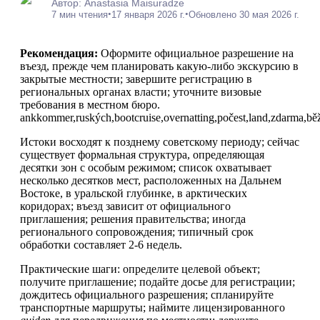
Автор: Anastasia Maisuradze
•
•
7 мин чтения
17 января 2026 г.
Обновлено 30 мая 2026 г.
Рекомендация:
Оформите официальное разрешение на
въезд, прежде чем планировать какую-либо экскурсию в
закрытые местности; завершите регистрацию в
региональных органах власти; уточните визовые
требования в местном бюро.
ankkommer,ruských,bootcruise,overnatting,počest,land,zdarma,běžné,
Истоки восходят к позднему советскому периоду; сейчас
существует формальная структура, определяющая
десятки зон с особым режимом; список охватывает
несколько десятков мест, расположенных на Дальнем
Востоке, в уральской глубинке, в арктических
коридорах; въезд зависит от официального
приглашения; решения правительства; иногда
регионального сопровождения; типичный срок
обработки составляет 2-6 недель.
Практические шаги: определите целевой объект;
получите приглашение; подайте досье для регистрации;
дождитесь официального разрешения; спланируйте
транспортные маршруты; наймите лицензированного