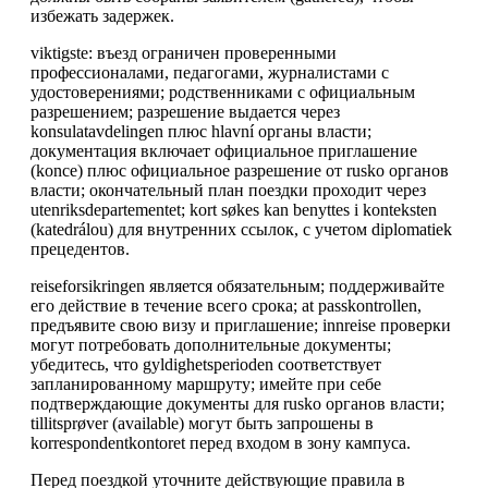
избежать задержек.
viktigste: въезд ограничен проверенными
профессионалами, педагогами, журналистами с
удостоверениями; родственниками с официальным
разрешением; разрешение выдается через
konsulatavdelingen плюс hlavní органы власти;
документация включает официальное приглашение
(konce) плюс официальное разрешение от rusko органов
власти; окончательный план поездки проходит через
utenriksdepartementet; kort søkes kan benyttes i konteksten
(katedrálou) для внутренних ссылок, с учетом diplomatiek
прецедентов.
reiseforsikringen является обязательным; поддерживайте
его действие в течение всего срока; at passkontrollen,
предъявите свою визу и приглашение; innreise проверки
могут потребовать дополнительные документы;
убедитесь, что gyldighetsperioden соответствует
запланированному маршруту; имейте при себе
подтверждающие документы для rusko органов власти;
tillitsprøver (available) могут быть запрошены в
korrespondentkontoret перед входом в зону кампуса.
Перед поездкой уточните действующие правила в