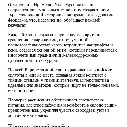
Остановки в Иркутске, Улан-Удэ и далее по
направлению к монгольским воротам создают ритм
тура, сочетающий историю с панорамными ледовыми
фьордами, что, несомненно, обогащает каждый
результат.
Каждый этап предлагает проверку маршрута по
сравнению с вариантами, с продуманной
последовательностью через нетронутые ландшафты и
реки, создавая основной ритм, который перекликается с
многолетними традициями железнодорожных
путешествий и экскурсий.
По всей Европе зимний свет окрашивает альпийские
силуэты в живые цвета, создавая яркий контраст с
тихими степями у границ; эта текущая перспектива
идеальна для знатоков, которые ищут не только пейзажи,
но и историю.
Проверка расписания обеспечивает соответствие
питания, электроснабжения и комфорта в салоне вашим
предпочтениям, укрепляя чувство свободы и уюта в
долгие зимние часы.
Каюты с личной зоной и