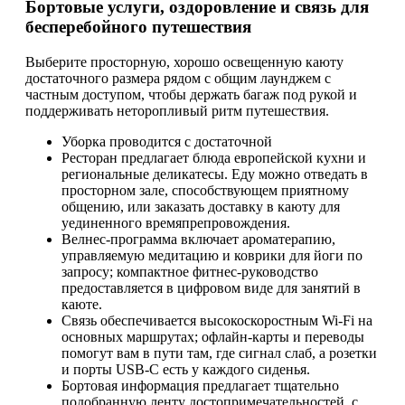
Бортовые услуги, оздоровление и связь для
бесперебойного путешествия
Выберите просторную, хорошо освещенную каюту
достаточного размера рядом с общим лаунджем с
частным доступом, чтобы держать багаж под рукой и
поддерживать неторопливый ритм путешествия.
Уборка проводится с достаточной
Ресторан предлагает блюда европейской кухни и
региональные деликатесы. Еду можно отведать в
просторном зале, способствующем приятному
общению, или заказать доставку в каюту для
уединенного времяпрепровождения.
Велнес-программа включает ароматерапию,
управляемую медитацию и коврики для йоги по
запросу; компактное фитнес-руководство
предоставляется в цифровом виде для занятий в
каюте.
Связь обеспечивается высокоскоростным Wi-Fi на
основных маршрутах; офлайн-карты и переводы
помогут вам в пути там, где сигнал слаб, а розетки
и порты USB-C есть у каждого сиденья.
Бортовая информация предлагает тщательно
подобранную ленту достопримечательностей, с