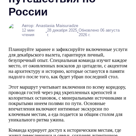
России
Автор: Anastasia Maisuradze
12 мин
28 декабря 2025
Обновлено 06 августа
•
•
чтения
г.
2026 г.
Планируйте заранее и зафиксируйте включенные услуги
для декабрьского вылета, гарантируя личный,
безупречный опыт. Специальная команда изучит каждое
место, от оживленных вокзалов до цитадели, с акцентом
на архитектуру и историю, которые останутся в памяти
надолго после того, как будет убран последний стол.
Этот маршрут учитывает включения по всему коридору,
проводя гостей через ряд укрепленных крепостей и
колоритных остановок, с минеральными источниками и
покрытыми инеем полями по пути. Основные
впечатления включают интимные экскурсии по
ключевым местам, а еда подается за общим столом для
уникального ритма ужина.
Команда курирует доступ к историческим местам, где
живут ремесленники и семьи, сохраняя аутентичное