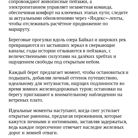
сопровождают живописные пейзажи, а
электропитанием управляет незаметная команда,
обеспечивая комфорт на ключевых этапах пути; следите
за актуальными обновлениями через «Яндекс»-ленты,
чтобы отслеживать расчётное продвижение по
маршруту.
Береговые прогулки вдоль озера Байкал и широких рек
превращаются из застывших зеркал в сверкающие
каналы; годы истории отзываются в пейзажах, с
величественными силуэтами на далёких хребтах и
ощущением свободы под открытым небом.
Каждый берег предлагает момент, чтобы остановиться и
подышать, добавляя личный оттенок путешествию,
идеальному для энтузиастов, ищущих подлинности во
время зимних железнодорожных туров; остановки на
берегу приглашают к внимательному наблюдению на
ветреных плато.
Идеальные моменты наступают, когда снег устилает
открытые равнины, предлагая переживания, которые
кажутся личными и интимными, заставляя задержаться,
ведь каждое пересечение отмечает наследие железных
дорог и зимней отваги.