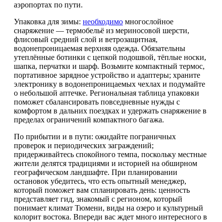
аэропортах по пути.
Упаковка для зимы:
необходимо
многослойное
снаряжение — термобельё из мериносовой шерсти,
флисовый средний слой и ветрозащитная,
водонепроницаемая верхняя одежда. Обязательны
утеплённые ботинки с цепкой подошвой, тёплые носки,
шапка, перчатки и шарф. Возьмите компактный термос,
портативное зарядное устройство и адаптеры; храните
электронику в водонепроницаемых чехлах и подумайте
о небольшой аптечке. Региональная таблица упаковки
поможет сбалансировать повседневные нужды с
комфортом в дальних поездках и удержать снаряжение в
пределах ограничений компактного багажа.
По прибытии и в пути: ожидайте пограничных
проверок и периодических заграждений;
придерживайтесь спокойного темпа, поскольку местные
жители делятся традициями и историей на обширном
географическом ландшафте. При планировании
остановок убедитесь, что есть опытный менеджер,
который поможет вам спланировать день: ценность
представляет гид, знакомый с регионом, который
понимает климат Тюмени, виды на озеро и культурный
колорит востока. Впереди вас ждет много интересного в