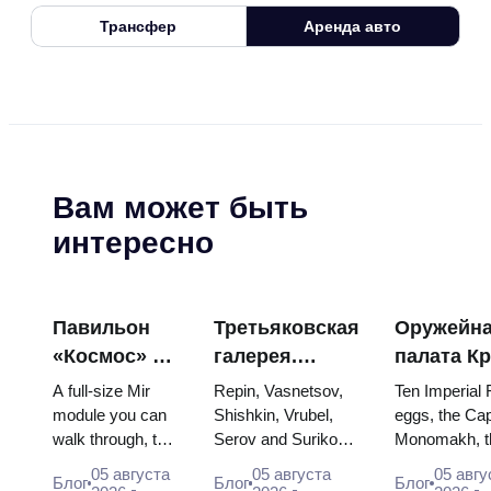
Трансфер
Аренда авто
Вам может быть
интересно
Павильон
Третьяковская
Оружейн
«Космос» на
галерея.
палата К
ВДНХ:
Шедевры:
яйца Фаб
A full-size Mir
Repin, Vasnetsov,
Ten Imperial
внутри
картины, ради
троны и
module you can
Shishkin, Vrubel,
eggs, the Cap
walk through, the
Serov and Surikov
Monomakh, t
самой
которых стоит
коронаци
Energia–Buran
— the works that
double throne
большой
строить
одеяния
05 августа
05 августа
05 авгу
Блог
Блог
Блог
model, scorched
stop people, where
boy tsars and