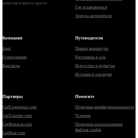
культура и многое другое.
Где остановиться
Аренда автомобиля
Компания
Путеводители
Блог
Пешие маршруты
О программе
Рестораны и еда
Контакты
Искусство и культура
История и наследие
Партнеры
Помогите
GetExperience.com
Политика конфиденциальности
GetTransfer.com
Условия
GetRentacar.com
Политика использования
файлов cookie
GetBoat.com