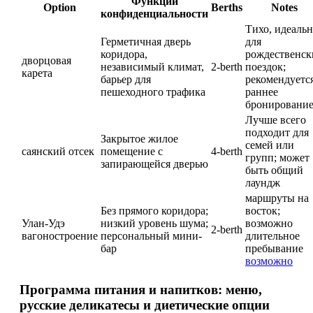
Функции
Option
Berths
Notes
конфиденциальности
Тихо, идеаль
Герметичная дверь
для
коридора,
рождественск
дворцовая
независимый климат,
2-berth
поездок;
карета
барьер для
рекомендуетс
пешеходного трафика
раннее
бронировани
Лучше всего
подходит для
Закрытое жилое
семей или
саянский отсек
помещение с
4-berth
групп; может
запирающейся дверью
быть общий
лаундж
маршруты на
Без прямого коридора;
восток;
Улан-Удэ
низкий уровень шума;
возможно
2-berth
вагоностроение
персональный мини-
длительное
бар
пребывание
возможно
Программа питания и напитков: меню,
русские деликатесы и диетические опции