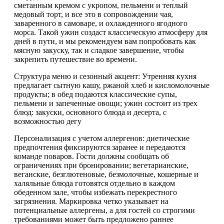
сметанным кремом с укропом, пельмени и теплый
медовый торт, и все это в сопровождении чая,
заваренного в самоваре, и охлажденного ягодного
морса. Такой ужин создаст классическую атмосферу для
дней в пути, и мы рекомендуем вам попробовать как
мясную закуску, так и сладкое завершение, чтобы
закрепить путешествие во времени.
Структура меню и сезонный акцент: Утренняя кухня
предлагает сытную кашу, ржаной хлеб и кисломолочные
продукты; в обед подаются классические супы,
пельмени и запеченные овощи; ужин состоит из трех
блюд: закуски, основного блюда и десерта, с
возможностью дегу
Персонализация с учетом аллергенов: диетические
предпочтения фиксируются заранее и передаются
команде поваров. Гости должны сообщать об
ограничениях при бронировании; вегетарианские,
веганские, безглютеновые, безмолочные, кошерные и
халяльные блюда готовятся отдельно в каждом
обеденном зале, чтобы избежать перекрестного
загрязнения. Маркировка четко указывает на
потенциальные аллергены, а для гостей со строгими
требованиями может быть предложено раннее