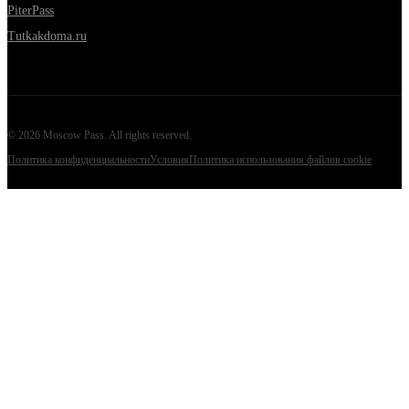
PiterPass
Tutkakdoma.ru
©
2026
Moscow Pass
. All rights reserved.
Политика конфиденциальности
Условия
Политика использования файлов cookie