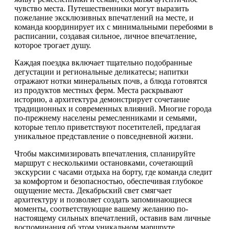
чувство места. Путешественники могут выразить
пожелание эксклюзивных впечатлений на месте, и
команда координирует их с минимальными перебоями в
расписании, создавая сильное, личное впечатление,
которое трогает душу.
Каждая поездка включает тщательно подобранные
дегустации и региональные деликатесы; напитки
отражают нотки минеральных почв, а блюда готовятся
из продуктов местных ферм. Места раскрывают
историю, а архитектура демонстрирует сочетание
традиционных и современных влияний. Многие города
по-прежнему населены ремесленниками и семьями,
которые тепло приветствуют посетителей, предлагая
уникальное представление о повседневной жизни.
Чтобы максимизировать впечатления, спланируйте
маршрут с несколькими остановками, сочетающий
экскурсии с часами отдыха на борту, где команда следит
за комфортом и безопасностью, обеспечивая глубокое
ощущение места. Декабрьский свет смягчает
архитектуру и позволяет создать запоминающиеся
моменты, соответствующие вашему желанию по-
настоящему сильных впечатлений, оставив вам личные
воспоминания об этом уникальном маршруте.