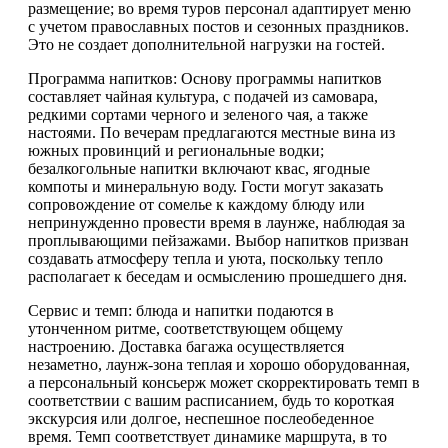
размещение; во время туров персонал адаптирует меню
с учетом православных постов и сезонных праздников.
Это не создает дополнительной нагрузки на гостей.
Программа напитков: Основу программы напитков
составляет чайная культура, с подачей из самовара,
редкими сортами черного и зеленого чая, а также
настоями. По вечерам предлагаются местные вина из
южных провинций и региональные водки;
безалкогольные напитки включают квас, ягодные
компоты и минеральную воду. Гости могут заказать
сопровождение от сомелье к каждому блюду или
непринужденно провести время в лаунже, наблюдая за
проплывающими пейзажами. Выбор напитков призван
создавать атмосферу тепла и уюта, поскольку тепло
располагает к беседам и осмыслению прошедшего дня.
Сервис и темп: блюда и напитки подаются в
утонченном ритме, соответствующем общему
настроению. Доставка багажа осуществляется
незаметно, лаунж-зона теплая и хорошо оборудованная,
а персональный консьерж может скорректировать темп в
соответствии с вашим расписанием, будь то короткая
экскурсия или долгое, неспешное послеобеденное
время. Темп соответствует динамике маршрута, в то