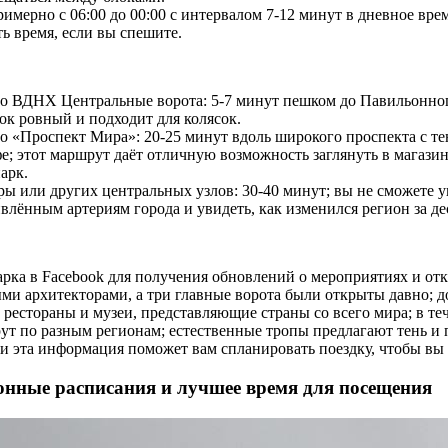
имерно с 06:00 до 00:00 с интервалом 7-12 минут в дневное врем
ь время, если вы спешите.
о ВДНХ Центральные ворота: 5-7 минут пешком до Павильонног
ок ровный и подходит для колясок.
о «Проспект Мира»: 20-25 минут вдоль широкого проспекта с т
е; этот маршрут даёт отличную возможность заглянуть в магази
арк.
ры или других центральных узлов: 30-40 минут; вы не сможете 
влённым артериям города и увидеть, как изменился регион за де
арка в Facebook для получения обновлений о мероприятиях и от
ыми архитекторами, а три главные ворота были открыты давно; 
рестораны и музеи, представляющие страны со всего мира; в те
ут по разным регионам; естественные тропы предлагают тень и
и эта информация поможет вам спланировать поездку, чтобы вы 
онные расписания и лучшее время для посещения