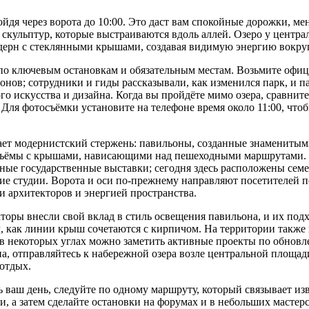
ойдя через ворота до 10:00. Это даст вам спокойные дорожки, ме
скульптур, которые выстраиваются вдоль аллей. Озеро у центра
дерн с стеклянными крышами, создавая видимую энергию вокру
о ключевым остановкам и обязательным местам. Возьмите офиц
онов; сотрудники и гиды рассказывали, как изменился парк, и 
 искусства и дизайна. Когда вы пройдёте мимо озера, сравните
 Для фотосъёмки установите на телефоне время около 11:00, чт
т модернистский стержень: павильоны, созданные знаменитым
ъёмы с крышами, нависающими над пешеходными маршрутами. Т
ные государственные выставки; сегодня здесь расположены сем
кие студии. Ворота и оси по-прежнему направляют посетителей п
и архитекторов и энергией пространства.
оры внесли свой вклад в стиль освещения павильона, и их подх
м, как линии крыш сочетаются с кирпичом. На территории также 
 в некоторых углах можно заметить активные проекты по обновл
а, отправляйтесь к набережной озера возле центральной площад
отдых.
 ваш день, следуйте по одному маршруту, который связывает из
и, а затем сделайте остановки на форумах и в небольших мастер