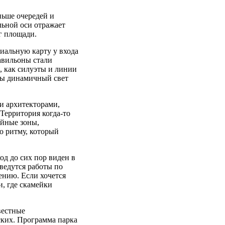
ньше очередей и
льной оси отражает
г площади.
иальную карту у входа
павильоны стали
, как силуэты и линии
обы динамичный свет
и архитекторами,
ерритория когда-то
ейные зоны,
о ритму, который
од до сих пор виден в
ведутся работы по
ению. Если хочется
и, где скамейки
вестные
ских. Программа парка