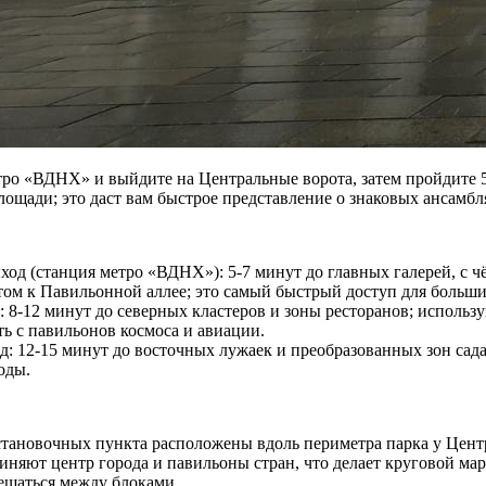
тро «ВДНХ» и выйдите на Центральные ворота, затем пройдите 5
ощади; это даст вам быстрое представление о знаковых ансамбл
од (станция метро «ВДНХ»): 5-7 минут до главных галерей, с ч
м к Павильонной аллее; это самый быстрый доступ для больши
 8-12 минут до северных кластеров и зоны ресторанов; использу
ть с павильонов космоса и авиации.
: 12-15 минут до восточных лужаек и преобразованных зон сада
оды.
тановочных пункта расположены вдоль периметра парка у Цент
диняют центр города и павильоны стран, что делает круговой ма
ещаться между блоками.