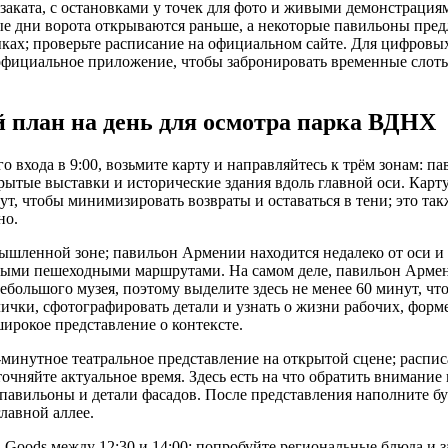
о заката, с остановками у точек для фото и живыми демонстрац
ые дни ворота открываются раньше, а некоторые павильоны пред
ыках; проверьте расписание на официальном сайте. Для цифров
официальное приложение, чтобы забронировать временные слоты
 план на день для осмотра парка ВДНХ
о входа в 9:00, возьмите карту и направляйтесь к трём зонам: п
ытые выставки и исторические здания вдоль главной оси. Карту
т, чтобы минимизировать возвраты и оставаться в тени; это та
но.
ышленной зоне; павильон Армении находится недалеко от оси и
ными пешеходными маршрутами. На самом деле, павильон Арме
большого музея, поэтому выделите здесь не менее 60 минут, чт
чки, сфотографировать детали и узнать о жизни рабочих, форме
широкое представление о контексте.
-минутное театральное представление на открытой сцене; распис
очняйте актуальное время. Здесь есть на что обратить внимание
авильоны и детали фасадов. После представления наполните бу
лавной аллее.
 Goods между 12:30 и 14:00; попробуйте региональные блюда и з