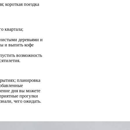
я; короткая поездка
о квартала;
енистыми деревьями и
ны и выпить кофе
упустить возможность
сятилетия.
крытиях; планировка
добавленные
чение дня вы можете
 приятные прогулки
знали, чего ожидать.