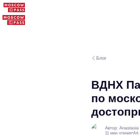
Блог
ВДНХ Па
по моск
достопр
Автор: Anastasia
•
11 мин чтения
Art