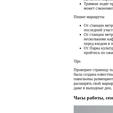
Трамваи ходят пр
может сэкономит
Пешие маршруты
От станции метр
последний участ
От станции метр
несколькими каф
перед входом в п
От Парка культу
пройтись по ожи
Tips
Проверьте страницу п
была создана известн
павильоны размещают 
расширять свой маршр
даже в выходные дни, 
Часы работы, сез