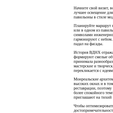
Начните свой визит, в
лучшее освещение для 
павильоны в стиле мо
Планируйте маршрут п
или в одном из павиль
символами инженерного
гармонируют с небом.
падал на фасады.
История ВДНХ отражае
формируют смелые об
принимала разнообраз
мастерские и творчес
перекликается с идеям
Монреальские архитект
высоких окнах и в то
реставрации, поэтому
более спокойного темп
приглашают на тихий 
Чтобы оптимизировать
достопримечательност