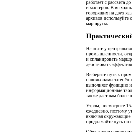
работает с рассвета д
и мастеров. В выходн
говорящих на двух яз
архивов используйте 
маршруты.
Практический
Начните у центральног
промышленности, откр
и спланировать маршру
действовать эффектив
Выберите путь к пром
павильонами затенён
выполняет функцию не
информационные табли
также даст вам более 
Утром, посмотрите 15
ежедневно, поэтому ут
включая окружающие п
продолжайте путь по г
Обед в зоне павильона