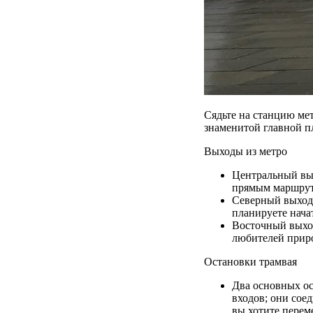
Сядьте на станцию ме
знаменитой главной пл
Выходы из метро
Центральный вых
прямым маршруто
Северный выход:
планируете нача
Восточный выход
любителей прир
Остановки трамвая
Два основных ос
входов; они сое
вы хотите перем