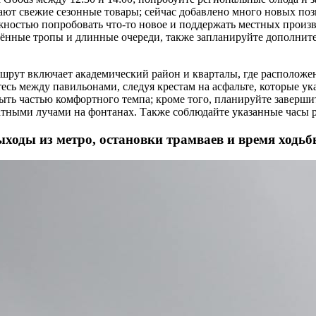
ают свежие сезонные товары; сейчас добавлено много новых по
жностью попробовать что-то новое и поддержать местных произв
ённые тропы и длинные очереди, также запланируйте дополните
.
рут включает академический район и кварталы, где расположе
есь между павильонами, следуя крестам на асфальте, которые ук
ыть частью комфортного темпа; кроме того, планируйте завершит
атными лучами на фонтанах. Также соблюдайте указанные часы 
ыходы из метро, остановки трамваев и время ходь