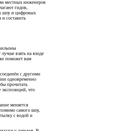
иями местных инженеров
лагают гидов,
ых шоу и цифровых
 и составить
авильоны
 лучше взять на входе
кже поможет вам
 соединён с другими
нии одновременно
обы прочитать
 экспозиций, что
ание меняется
 помимо самого шоу,
тылку с водой и
акуски у ларьков. В