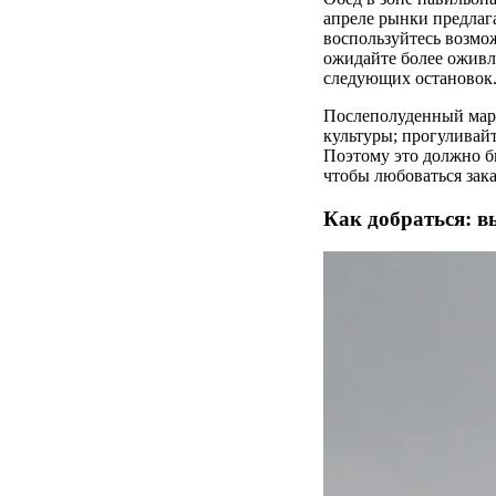
апреле рынки предлаг
воспользуйтесь возмо
ожидайте более оживл
следующих остановок
Послеполуденный марш
культуры; прогуливайт
Поэтому это должно б
чтобы любоваться зак
Как добраться: в