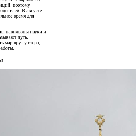
зиций, поэтому
одителей. В августе
льное время для
ны павильоны науки и
азывают путь.
ь маршрут у озера,
работы.
бы