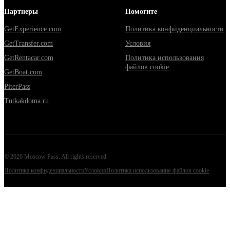
Партнеры
Помогите
GetExperience.com
Политика конфиденциальности
GetTransfer.com
Условия
GetRentacar.com
Политика использования
файлов cookie
GetBoat.com
PiterPass
Tutkakdoma.ru
©
2026
Moscow Pass
. All rights reserved.
Политика конфиденциальности
Условия
Политика использования файлов cookie