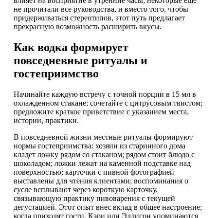
влияет на восприятие в утренние часы; некоторые еще
не прочитали все руководства, и вместо того, чтобы
придерживаться стереотипов, этот путь предлагает
прекрасную возможность расширить вкусы.
Как водка формирует
повседневные ритуалы и
гостеприимство
Начинайте каждую встречу с точной порции в 15 мл в
охлажденном стакане; сочетайте с цитрусовым твистом;
предложите краткое приветствие с указанием места,
истории, практики.
В повседневной жизни местные ритуалы формируют
нормы гостеприимства: хозяин из старинного дома
кладет ложку рядом со стаканом; рядом стоит блюдо с
шоколадом; ложки лежат на каменной подставке над
поверхностью; карточки с пивной фотографией
выставлены для чтения клиентами; воспоминания о
сусле всплывают через короткую карточку,
связывающую практику пивоварения с текущей
дегустацией. Этот опыт внес вклад в общее настроение;
когда приходят гости, Кэри или Эллисон упоминаются