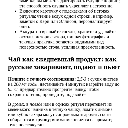
заметка; вы можете адаптировать будущие порции;
эта способность слушать укрепляет настроение.
Включите карточку с подсказками об истоках
ритуала; чтение вслух одной строки, например,
заметки о Кэри или Эллисон, персонализирует
опыт.
Аккуратно вращайте сосуды, храните и удаляйте
отходы; история затора, пивная фотография и
текущая практика остаются видимыми над
поверхностью стола, усиливая преемственность.
Чай как ежедневный продукт: как
русские заваривают, подают и пьют
Начните с точного соотношения
:
2,5-3 г
сухих листьев
на
200 мл воды
; настаивайте 4 минуты; нагрейте воду до
95°C
; предварительно прогрейте чашку, чтобы
сохранить тепло; процедите, подавайте.
В домах, в
поезде
или в офисах ритуал перетекает из
маленького чайника в теплую чашку; ломтик лимона
или кубик сахара могут сопровождать аромат; гости
собираются в
группу
; внимание остается на аромате;
теле; послевкусии.