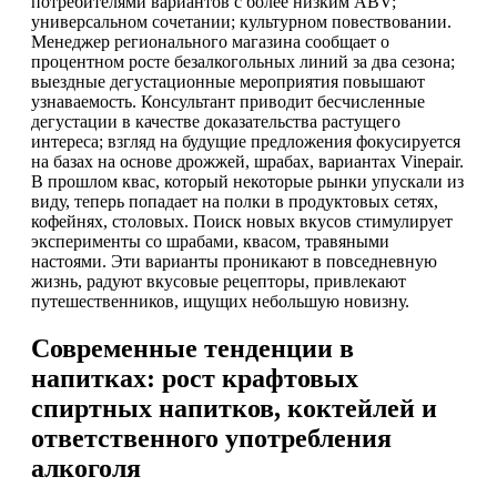
потребителями вариантов с более низким ABV;
универсальном сочетании; культурном повествовании.
Менеджер регионального магазина сообщает о
процентном росте безалкогольных линий за два сезона;
выездные дегустационные мероприятия повышают
узнаваемость. Консультант приводит бесчисленные
дегустации в качестве доказательства растущего
интереса; взгляд на будущие предложения фокусируется
на базах на основе дрожжей, шрабах, вариантах Vinepair.
В прошлом квас, который некоторые рынки упускали из
виду, теперь попадает на полки в продуктовых сетях,
кофейнях, столовых. Поиск новых вкусов стимулирует
эксперименты со шрабами, квасом, травяными
настоями. Эти варианты проникают в повседневную
жизнь, радуют вкусовые рецепторы, привлекают
путешественников, ищущих небольшую новизну.
Современные тенденции в
напитках: рост крафтовых
спиртных напитков, коктейлей и
ответственного употребления
алкоголя