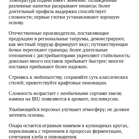
Температура подачи имеет значение: охлажденные
разливные напитки раскрывают нюансы; более
длительный профиль выдержки способствует
сложности; первые глотки устанавливают хорошую
основу.
Отечественные производители, поставляющие
продукцию в региональные тапрумы, демонстрируют,
как местный терруар формирует вкус; путешествующие
бочки пересекают границы; более длительные
отношения с дистрибьюторами укрепляют стабильность;
довольно много поставок прибывает быстрее; многие
поставки прибывают более надежно.
Стремясь к любопытству, сохраняйте суть классических
стилей; приветствуйте крафтовые инновации.
Сложность возрастает с необычными сортами хмеля;
намеки на IBU появляются в аромате, послевкусии.
Улыбающийся персонал улучшает атмосферу; не должен
затенять основы.
Опара остается игривым намеком в кулинарных кругах,
перекликаясь с терпением в процессах ферментации,
сочетания хлеба и пивоварения.