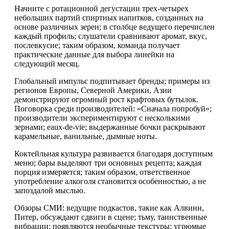
Начните с ротационной дегустации трех-четырех
небольших партий спиртных напитков, созданных на
основе различных зерен; в столбце ведущего перечислен
каждый профиль; слушатели сравнивают аромат, вкус,
послевкусие; таким образом, команда получает
практические данные для выбора линейки на
следующий месяц.
Глобальный импульс подпитывает бренды; примеры из
регионов Европы, Северной Америки, Азии
демонстрируют огромный рост крафтовых бутылок.
Поговорка среди производителей: «Сначала попробуй»;
производители экспериментируют с несколькими
зернами; eaux-de-vie; выдержанные бочки раскрывают
карамельные, ванильные, дымные ноты.
Коктейльная культура развивается благодаря доступным
меню; бары выделяют три основных рецепта; каждая
порция измеряется; таким образом, ответственное
употребление алкоголя становится особенностью, а не
запоздалой мыслью.
Обзоры СМИ: ведущие подкастов, такие как Алвинн,
Питер, обсуждают сдвиги в сцене; тьму, таинственные
вибрации; появляются необычные текстуры; угрюмые