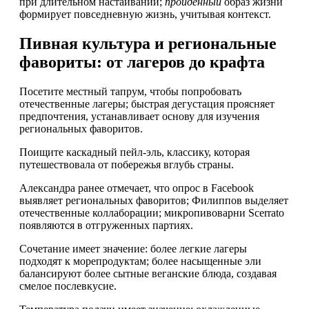
при длительном настаивании;
пройденный
образ жизни
формирует повседневную жизнь, учитывая контекст.
Пивная культура и региональные
фавориты: от лагеров до крафта
Посетите местный тапрум, чтобы попробовать
отечественные лагеры; быстрая дегустация проясняет
предпочтения, устанавливает основу для изучения
региональных фаворитов.
Поищите каскадный пейл-эль, классику, которая
путешествовала от побережья вглубь страны.
Александра ранее отмечает, что опрос в Facebook
выявляет региональных фаворитов; Филиппов выделяет
отечественные коллаборации; микропивоварни Scerrato
появляются в отгруженных партиях.
Сочетание имеет значение: более легкие лагеры
подходят к морепродуктам; более насыщенные эли
балансируют более сытные веганские блюда, создавая
смелое послевкусие.