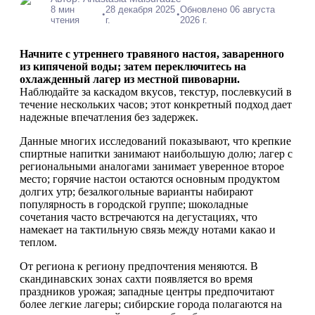
8 мин
28 декабря 2025
Обновлено 06 августа
•
•
чтения
г.
2026 г.
Начните с утреннего травяного настоя, заваренного
из кипяченой воды; затем переключитесь на
охлажденный лагер из местной пивоварни.
Наблюдайте за каскадом вкусов, текстур, послевкусий в
течение нескольких часов; этот конкретный подход дает
надежные впечатления без задержек.
Данные многих исследований показывают, что крепкие
спиртные напитки занимают наибольшую долю; лагер с
региональными аналогами занимает уверенное второе
место; горячие настои остаются основным продуктом
долгих утр; безалкогольные варианты набирают
популярность в городской группе; шоколадные
сочетания часто встречаются на дегустациях, что
намекает на тактильную связь между нотами какао и
теплом.
От региона к региону предпочтения меняются. В
скандинавских зонах сахти появляется во время
праздников урожая; западные центры предпочитают
более легкие лагеры; сибирские города полагаются на