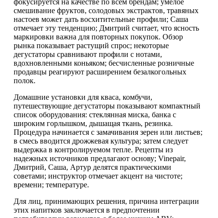
фокусируется на качестве по всем брендам; умелое
смешивание фруктов, солодовых экстрактов, травяных
настоев может дать восхитительные профили; Саша
отмечает эту тенденцию; Дмитрий считает, что ясность
маркировки важна для повторных покупок. Обзор
рынка показывает растущий спрос; некоторые
дегустаторы сравнивают профили с нотами,
вдохновленными коньяком; бесчисленные розничные
продавцы реагируют расширением безалкогольных
полок.
Домашние установки для кваса, комбучи,
путешествующие дегустаторы показывают компактный
список оборудования: стеклянная миска, банка с
широким горлышком, дышащая ткань, резинка.
Процедура начинается с замачивания зерен или листьев;
в смесь вводится дрожжевая культура; затем следует
выдержка в контролируемом тепле. Рецепты из
надежных источников предлагают основу; Vinepair,
Дмитрий, Саша, Артур делятся практическими
советами; инструктор отмечает акцент на чистоте;
времени; температуре.
Для лиц, принимающих решения, причина интеграции
этих напитков заключается в предпочтении