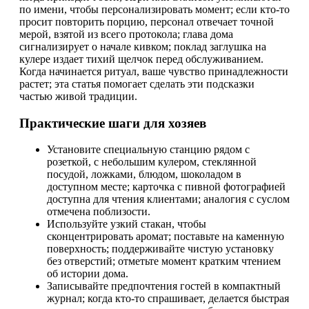
по имени, чтобы персонализировать момент; если кто-то
просит повторить порцию, персонал отвечает точной
мерой, взятой из всего протокола; глава дома
сигнализирует о начале кивком; поклад заглушка на
кулере издает тихий щелчок перед обслуживанием.
Когда начинается ритуал, ваше чувство принадлежности
растет; эта статья помогает сделать эти подсказки
частью живой традиции.
Практические шаги для хозяев
Установите специальную станцию рядом с
розеткой, с небольшим кулером, стеклянной
посудой, ложками, блюдом, шоколадом в
доступном месте; карточка с пивной фотографией
доступна для чтения клиентами; аналогия с суслом
отмечена поблизости.
Используйте узкий стакан, чтобы
сконцентрировать аромат; поставьте на каменную
поверхность; поддерживайте чистую установку
без отверстий; отметьте момент кратким чтением
об истории дома.
Записывайте предпочтения гостей в компактный
журнал; когда кто-то спрашивает, делается быстрая