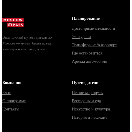
маршрут на
целый день, за
ко...
Планирование
Достопримечательности
Экскурсии
Ваш полный путеводитель по
Москве — музеи, билеты, еда,
Трансферы из/в аэропорт
культура и многое другое.
Где остановиться
Аренда автомобиля
Компания
Путеводители
Блог
Пешие маршруты
О программе
Рестораны и еда
Контакты
Искусство и культура
История и наследие