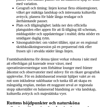
med variation.
Geografi och timing: linjen korsar flera oblastregioner,
vilket ger mäktiga landskap och intressanta kulturella
avtryck; planera för både långa resdagar och
återhämtande pauser.
Plats och tillgänglighet: ladda ner den officiella
platsguiden eller appen för att få tillgång till scheman,
middagstider och uppdateringar i realtid; detta stöder en
smidigare daglig rytm.
Säsongsaktivitet: om vädret tillåter, njut av en regional
skridskoåkningssession på en preparerad rink eller
frusen sjö i utvalda städer längs linjen.
Framtidsutsikterna för denna tjänst verkar robusta i takt med
att efterfrågan på kurerade resor växer, med
operatörsinvesteringar som förbättrar lounger med främre
åtkomst och observatorier med sidovy för en rikare geografisk
upplevelse. För en åsiktsbaserad resenär hjälper valet av en
rutt som inkluderar sukhbaatar och tunka till att skapa en
mångsidig resplan, medan ett noggrant urval av regionala
stopp säkerställer en balanserad blandning av vita landskap,
kulturella avtryck och majestätiska vyer.
Ruttens höjdpunkter och natursköna