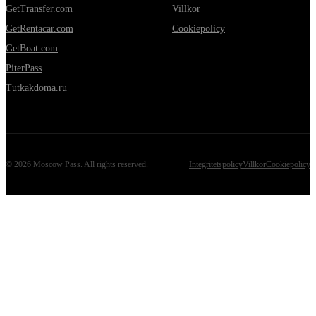
GetTransfer.com
Villkor
GetRentacar.com
Cookiepolicy
GetBoat.com
PiterPass
Tutkakdoma.ru
©
2026
Moscow Pass
. All rights reserved.
Integritetspolicy
Villkor
Cookiepolicy