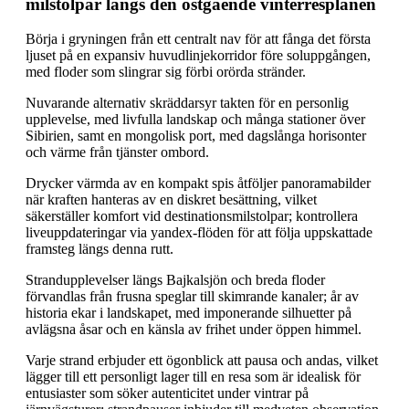
milstolpar längs den östgående vinterresplanen
Börja i gryningen från ett centralt nav för att fånga det första
ljuset på en expansiv huvudlinjekorridor före soluppgången,
med floder som slingrar sig förbi orörda stränder.
Nuvarande alternativ skräddarsyr takten för en personlig
upplevelse, med livfulla landskap och många stationer över
Sibirien, samt en mongolisk port, med dagslånga horisonter
och värme från tjänster ombord.
Drycker värmda av en kompakt spis åtföljer panoramabilder
när kraften hanteras av en diskret besättning, vilket
säkerställer komfort vid destinationsmilstolpar; kontrollera
liveuppdateringar via yandex-flöden för att följa uppskattade
framsteg längs denna rutt.
Strandupplevelser längs Bajkalsjön och breda floder
förvandlas från frusna speglar till skimrande kanaler; år av
historia ekar i landskapet, med imponerande silhuetter på
avlägsna åsar och en känsla av frihet under öppen himmel.
Varje strand erbjuder ett ögonblick att pausa och andas, vilket
lägger till ett personligt lager till en resa som är idealisk för
entusiaster som söker autenticitet under vintrar på