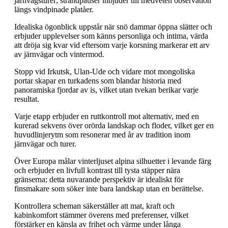
järnvägsturer; strandpauser inbjuder till medveten observation
längs vindpinade platåer.
Idealiska ögonblick uppstår när snö dammar öppna slätter och
erbjuder upplevelser som känns personliga och intima, värda
att dröja sig kvar vid eftersom varje korsning markerar ett arv
av järnvägar och vintermod.
Stopp vid Irkutsk, Ulan-Ude och vidare mot mongoliska
portar skapar en turkadens som blandar historia med
panoramiska fjordar av is, vilket utan tvekan berikar varje
resultat.
Varje etapp erbjuder en ruttkontroll mot alternativ, med en
kurerad sekvens över orörda landskap och floder, vilket ger en
huvudlinjerytm som resonerar med år av tradition inom
järnvägar och turer.
Över Europa målar vinterljuset alpina silhuetter i levande färg
och erbjuder en livfull kontrast till tysta stäpper nära
gränserna; detta nuvarande perspektiv är idealiskt för
finsmakare som söker inte bara landskap utan en berättelse.
Kontrollera scheman säkerställer att mat, kraft och
kabinkomfort stämmer överens med preferenser, vilket
förstärker en känsla av frihet och värme under långa