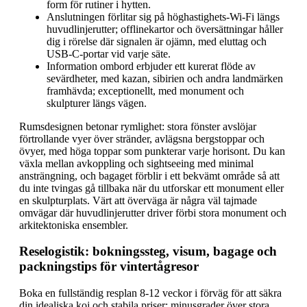
form för rutiner i hytten.
Anslutningen förlitar sig på höghastighets-Wi-Fi längs
huvudlinjerutter; offlinekartor och översättningar håller
dig i rörelse där signalen är ojämn, med eluttag och
USB-C-portar vid varje säte.
Information ombord erbjuder ett kurerat flöde av
sevärdheter, med kazan, sibirien och andra landmärken
framhävda; exceptionellt, med monument och
skulpturer längs vägen.
Rumsdesignen betonar rymlighet: stora fönster avslöjar
förtrollande vyer över stränder, avlägsna bergstoppar och
övyer, med höga toppar som punkterar varje horisont. Du kan
växla mellan avkoppling och sightseeing med minimal
ansträngning, och bagaget förblir i ett bekvämt område så att
du inte tvingas gå tillbaka när du utforskar ett monument eller
en skulpturplats. Värt att överväga är några väl tajmade
omvägar där huvudlinjerutter driver förbi stora monument och
arkitektoniska ensembler.
Reselogistik: bokningssteg, visum, bagage och
packningstips för vintertågresor
Boka en fullständig resplan 8-12 veckor i förväg för att säkra
din idealiska koj och stabila priser; minusgrader över stora