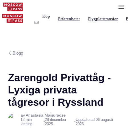
Köp
Erfarenheter
Flygplatstransfer
B
nu
Blogg
Zarengold Privattåg -
Lyxiga privata
tågresor i Ryssland
av Anastasia Maisuradze
12 min
28 december
Uppdaterad 06 augusti
•
•
läsning
2025
2026