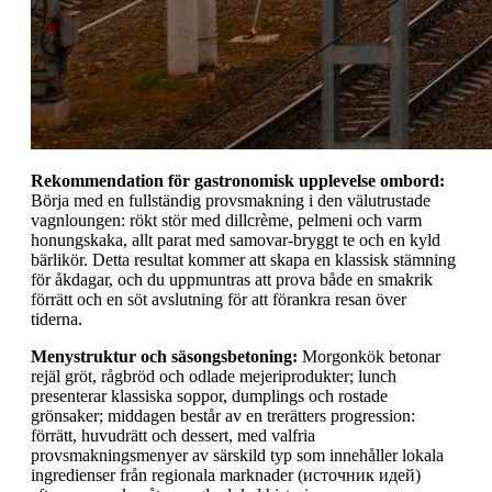
Rekommendation för gastronomisk upplevelse ombord:
Börja med en fullständig provsmakning i den välutrustade
vagnloungen: rökt stör med dillcrème, pelmeni och varm
honungskaka, allt parat med samovar-bryggt te och en kyld
bärlikör. Detta resultat kommer att skapa en klassisk stämning
för åkdagar, och du uppmuntras att prova både en smakrik
förrätt och en söt avslutning för att förankra resan över
tiderna.
Menystruktur och säsongsbetoning:
Morgonkök betonar
rejäl gröt, rågbröd och odlade mejeriprodukter; lunch
presenterar klassiska soppor, dumplings och rostade
grönsaker; middagen består av en trerätters progression:
förrätt, huvudrätt och dessert, med valfria
provsmakningsmenyer av särskild typ som innehåller lokala
ingredienser från regionala marknader (источник идей)