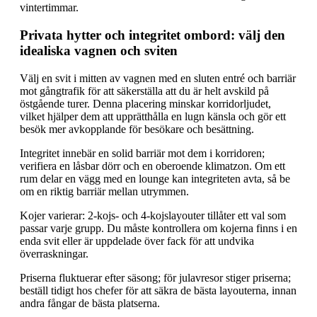
vintertimmar.
Privata hytter och integritet ombord: välj den
idealiska vagnen och sviten
Välj en svit i mitten av vagnen med en sluten entré och barriär
mot gångtrafik för att säkerställa att du är helt avskild på
östgående turer. Denna placering minskar korridorljudet,
vilket hjälper dem att upprätthålla en lugn känsla och gör ett
besök mer avkopplande för besökare och besättning.
Integritet innebär en solid barriär mot dem i korridoren;
verifiera en låsbar dörr och en oberoende klimatzon. Om ett
rum delar en vägg med en lounge kan integriteten avta, så be
om en riktig barriär mellan utrymmen.
Kojer varierar: 2-kojs- och 4-kojslayouter tillåter ett val som
passar varje grupp. Du måste kontrollera om kojerna finns i en
enda svit eller är uppdelade över fack för att undvika
överraskningar.
Priserna fluktuerar efter säsong; för julavresor stiger priserna;
beställ tidigt hos chefer för att säkra de bästa layouterna, innan
andra fångar de bästa platserna.