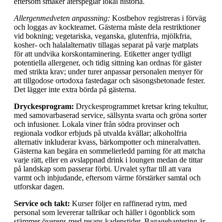
eftersom smaker återspeglar lokal historia.
Allergenmedveten anpassning:
Kostbehov registreras i förväg
och loggas av kockteamet. Gästerna måste dela restriktioner
vid bokning; vegetariska, veganska, glutenfria, mjölkfria,
kosher- och halalalternativ tillagas separat på varje matplats
för att undvika korskontaminering. Etiketter anger tydligt
potentiella allergener, och tidig sittning kan ordnas för gäster
med strikta krav; under turer anpassar personalen menyer för
att tillgodose ortodoxa fastedagar och säsongsbetonade fester.
Det lägger inte extra börda på gästerna.
Dryckesprogram:
Dryckesprogrammet kretsar kring tekultur,
med samovarbaserad service, sällsynta svarta och gröna sorter
och infusioner. Lokala viner från södra provinser och
regionala vodkor erbjuds på utvalda kvällar; alkoholfria
alternativ inkluderar kvass, bärkompotter och mineralvatten.
Gästerna kan begära en sommelierledd parning för att matcha
varje rätt, eller en avslappnad drink i loungen medan de tittar
på landskap som passerar förbi. Urvalet syftar till att vara
varmt och inbjudande, eftersom värme förstärker samtal och
utforskar dagen.
Service och takt:
Kurser följer en raffinerad rytm, med
personal som levererar tallrikar och häller i ögonblick som
stämmer överens med resans kadenstider. Bagagehantering är