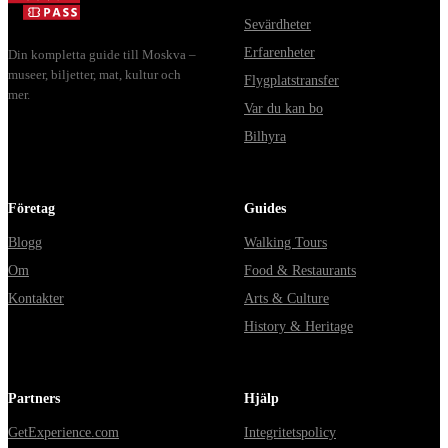
Sevärdheter
Erfarenheter
Din kompletta guide till Moskva –
museer, biljetter, mat, kultur och
Flygplatstransfer
mer.
Var du kan bo
Bilhyra
Företag
Guides
Blogg
Walking Tours
Om
Food & Restaurants
Kontakter
Arts & Culture
History & Heritage
Partners
Hjälp
GetExperience.com
Integritetspolicy