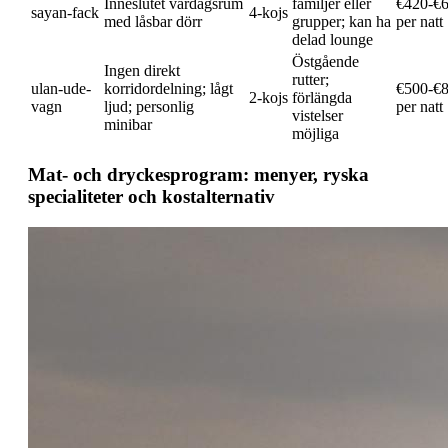
Inneslutet vardagsrum
familjer eller
€420-€
sayan-fack
4-kojs
med låsbar dörr
grupper; kan ha
per natt
delad lounge
Östgående
Ingen direkt
rutter;
ulan-ude-
korridordelning; lågt
€500-€
2-kojs
förlängda
vagn
ljud; personlig
per natt
vistelser
minibar
möjliga
Mat- och dryckesprogram: menyer, ryska
specialiteter och kostalternativ