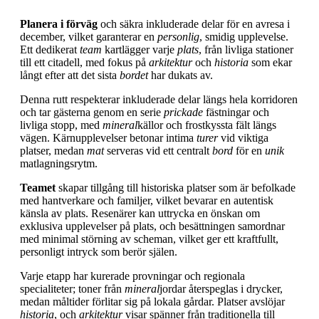
Planera i förväg
och säkra inkluderade delar för en avresa i
december, vilket garanterar en
personlig
, smidig upplevelse.
Ett dedikerat
team
kartlägger varje
plats
, från livliga stationer
till ett citadell, med fokus på
arkitektur
och
historia
som ekar
långt efter att det sista
bordet
har dukats av.
Denna rutt respekterar inkluderade delar längs hela korridoren
och tar gästerna genom en serie
prickade
fästningar och
livliga stopp, med
mineral
källor och frostkyssta fält längs
vägen. Kärnupplevelser betonar intima
turer
vid viktiga
platser, medan
mat
serveras vid ett centralt
bord
för en
unik
matlagningsrytm.
Teamet
skapar tillgång till historiska platser som är befolkade
med hantverkare och familjer, vilket bevarar en autentisk
känsla av plats. Resenärer kan uttrycka en önskan om
exklusiva upplevelser på plats, och besättningen samordnar
med minimal störning av scheman, vilket ger ett kraftfullt,
personligt intryck som berör själen.
Varje etapp har kurerade provningar och regionala
specialiteter; toner från
mineral
jordar återspeglas i drycker,
medan måltider förlitar sig på lokala gårdar. Platser avslöjar
historia
, och
arkitektur
visar spänner från traditionella till