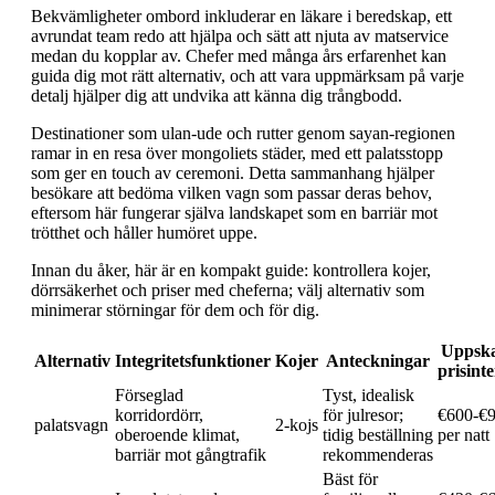
Bekvämligheter ombord inkluderar en läkare i beredskap, ett
avrundat team redo att hjälpa och sätt att njuta av matservice
medan du kopplar av. Chefer med många års erfarenhet kan
guida dig mot rätt alternativ, och att vara uppmärksam på varje
detalj hjälper dig att undvika att känna dig trångbodd.
Destinationer som ulan-ude och rutter genom sayan-regionen
ramar in en resa över mongoliets städer, med ett palatsstopp
som ger en touch av ceremoni. Detta sammanhang hjälper
besökare att bedöma vilken vagn som passar deras behov,
eftersom här fungerar själva landskapet som en barriär mot
trötthet och håller humöret uppe.
Innan du åker, här är en kompakt guide: kontrollera kojer,
dörrsäkerhet och priser med cheferna; välj alternativ som
minimerar störningar för dem och för dig.
Uppska
Alternativ
Integritetsfunktioner
Kojer
Anteckningar
prisinte
Förseglad
Tyst, idealisk
korridordörr,
för julresor;
€600-€
palatsvagn
2-kojs
oberoende klimat,
tidig beställning
per natt
barriär mot gångtrafik
rekommenderas
Bäst för