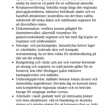
snidat trä med en vit palett för en raffinerad atmosfär.
Resplansverifiering: bekräfta stopp längs den regionala
järnvägskorridoren, inklusive befolkade städer och en
handfull attraktioner; kontrollera om det finns valfria
sidobesök till tunka-dalen och sukhbaatar-regionen för
att diversifiera rutten.
Dokumentation: verifiera passets giltighet för
datumintervallet; säkerställ visumkrav för
gränsöverskridande segment och bär med dig kopior av
resplaner och nödkontakter.
Säsongs- och packningstips: Januarkylan kräver lager
av ytterkläder, isolerade skor och kompakt
reseutrustning; ha en liten väska för skridskoåkning på
räls om det erbjuds.
Budgetering och värde: pris per svit varierar beroende
på säsong och segment; en rejäl premie gäller för en
frontsvit; leta efter flerdagars paket inklusive
landupplevelser och måltider.
Ombordupplevelse: måltider betonar lokala råvaror och
mineralrika ingredienser; förvänta dig en kurerad meny
som kompletterar regionala smaker och en bekväm
lounge för umgänge mellan vyerna.
Alternativ i land: guidade turer på intressanta platser
och stora attraktioner; välj en blandning av ikoniska
platser och mindre platser för att balansera djup av åsikt