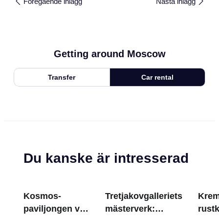
Föregående inlägg
Nästa inlägg
Getting around Moscow
Transfer
Car rental
Du kanske är intresserad
Kosmos-
Tretjakovgalleriets
Krem
paviljongen vid
mästerverk:
rust