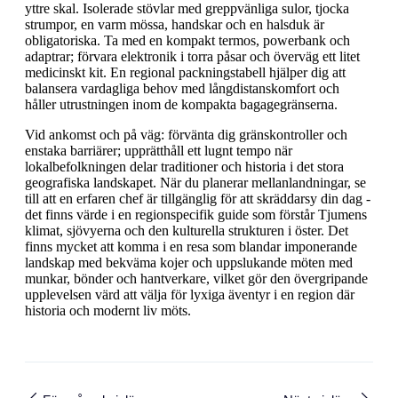
yttre skal. Isolerade stövlar med greppvänliga sulor, tjocka
strumpor, en varm mössa, handskar och en halsduk är
obligatoriska. Ta med en kompakt termos, powerbank och
adaptrar; förvara elektronik i torra påsar och överväg ett litet
medicinskt kit. En regional packningstabell hjälper dig att
balansera vardagliga behov med långdistanskomfort och
håller utrustningen inom de kompakta bagagegränserna.
Vid ankomst och på väg: förvänta dig gränskontroller och
enstaka barriärer; upprätthåll ett lugnt tempo när
lokalbefolkningen delar traditioner och historia i det stora
geografiska landskapet. När du planerar mellanlandningar, se
till att en erfaren chef är tillgänglig för att skräddarsy din dag -
det finns värde i en regionspecifik guide som förstår Tjumens
klimat, sjövyerna och den kulturella strukturen i öster. Det
finns mycket att komma i en resa som blandar imponerande
landskap med bekväma kojer och uppslukande möten med
munkar, bönder och hantverkare, vilket gör den övergripande
upplevelsen värd att välja för lyxiga äventyr i en region där
historia och modernt liv möts.