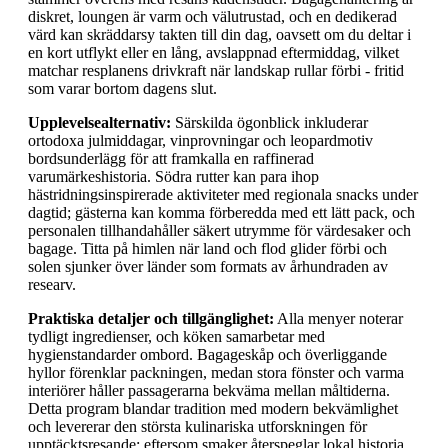
diskret, loungen är varm och välutrustad, och en dedikerad
värd kan skräddarsy takten till din dag, oavsett om du deltar i
en kort utflykt eller en lång, avslappnad eftermiddag, vilket
matchar resplanens drivkraft när landskap rullar förbi - fritid
som varar bortom dagens slut.
Upplevelsealternativ:
Särskilda ögonblick inkluderar
ortodoxa julmiddagar, vinprovningar och leopardmotiv
bordsunderlägg för att framkalla en raffinerad
varumärkeshistoria. Södra rutter kan para ihop
hästridningsinspirerade aktiviteter med regionala snacks under
dagtid; gästerna kan komma förberedda med ett lätt pack, och
personalen tillhandahåller säkert utrymme för värdesaker och
bagage. Titta på himlen när land och flod glider förbi och
solen sjunker över länder som formats av århundraden av
researv.
Praktiska detaljer och tillgänglighet:
Alla menyer noterar
tydligt ingredienser, och köken samarbetar med
hygienstandarder ombord. Bagageskåp och överliggande
hyllor förenklar packningen, medan stora fönster och varma
interiörer håller passagerarna bekväma mellan måltiderna.
Detta program blandar tradition med modern bekvämlighet
och levererar den största kulinariska utforskningen för
upptäcktsresande; eftersom smaker återspeglar lokal historia,