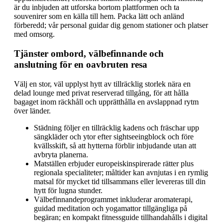
är du inbjuden att utforska bortom plattformen och ta
souvenirer som en källa till hem. Packa lätt och anländ
förberedd; vår personal guidar dig genom stationer och platser
med omsorg.
Tjänster ombord, välbefinnande och
anslutning för en oavbruten resa
Välj en stor, väl upplyst hytt av tillräcklig storlek nära en
delad lounge med privat reserverad tillgång, för att hålla
bagaget inom räckhåll och upprätthålla en avslappnad rytm
över länder.
Städning följer en tillräcklig kadens och fräschar upp
sängkläder och ytor efter sightseeingblock och före
kvällsskift, så att hytterna förblir inbjudande utan att
avbryta planerna.
Matställen erbjuder europeiskinspirerade rätter plus
regionala specialiteter; måltider kan avnjutas i en rymlig
matsal för mycket tid tillsammans eller levereras till din
hytt för lugna stunder.
Välbefinnandeprogrammet inkluderar aromaterapi,
guidad meditation och yogamattor tillgängliga på
begäran; en kompakt fitnessguide tillhandahålls i digital