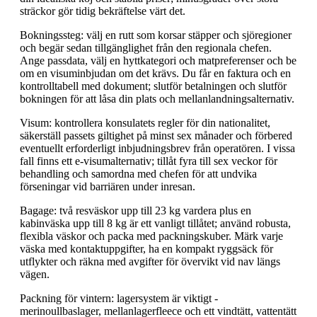
sträckor gör tidig bekräftelse värt det.
Bokningssteg: välj en rutt som korsar stäpper och sjöregioner
och begär sedan tillgänglighet från den regionala chefen.
Ange passdata, välj en hyttkategori och matpreferenser och be
om en visuminbjudan om det krävs. Du får en faktura och en
kontrolltabell med dokument; slutför betalningen och slutför
bokningen för att låsa din plats och mellanlandningsalternativ.
Visum: kontrollera konsulatets regler för din nationalitet,
säkerställ passets giltighet på minst sex månader och förbered
eventuellt erforderligt inbjudningsbrev från operatören. I vissa
fall finns ett e-visumalternativ; tillåt fyra till sex veckor för
behandling och samordna med chefen för att undvika
förseningar vid barriären under inresan.
Bagage: två resväskor upp till 23 kg vardera plus en
kabinväska upp till 8 kg är ett vanligt tillåtet; använd robusta,
flexibla väskor och packa med packningskuber. Märk varje
väska med kontaktuppgifter, ha en kompakt ryggsäck för
utflykter och räkna med avgifter för övervikt vid nav längs
vägen.
Packning för vintern: lagersystem är viktigt -
merinoullbaslager, mellanlagerfleece och ett vindtätt, vattentätt