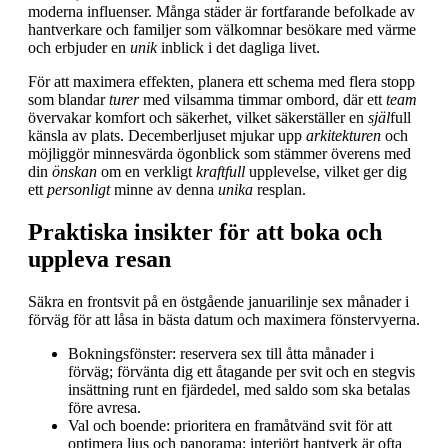
moderna influenser. Många städer är fortfarande befolkade av
hantverkare och familjer som välkomnar besökare med värme
och erbjuder en
unik
inblick i det dagliga livet.
För att maximera effekten, planera ett schema med flera stopp
som blandar
turer
med vilsamma timmar ombord, där ett
team
övervakar komfort och säkerhet, vilket säkerställer en
själ
full
känsla av plats. Decemberljuset mjukar upp
arkitekturen
och
möjliggör minnesvärda ögonblick som stämmer överens med
din
önskan
om en verkligt
kraftfull
upplevelse, vilket ger dig
ett
personligt
minne av denna
unika
resplan.
Praktiska insikter för att boka och
uppleva resan
Säkra en frontsvit på en östgående januarilinje sex månader i
förväg för att låsa in bästa datum och maximera fönstervyerna.
Bokningsfönster: reservera sex till åtta månader i
förväg; förvänta dig ett åtagande per svit och en stegvis
insättning runt en fjärdedel, med saldo som ska betalas
före avresa.
Val och boende: prioritera en framåtvänd svit för att
optimera ljus och panorama; interiört hantverk är ofta