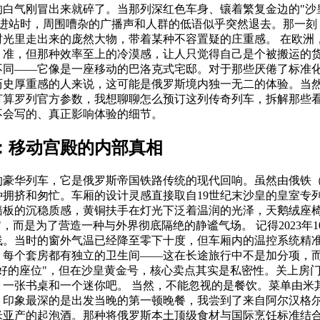
的白气刚冒出来就碎了。当那列深红色车身、镶着繁复金边的"沙
ld）缓缓进站时，周围嘈杂的广播声和人群的低语似乎突然退去。那一
时光里走出来的庞然大物，带着某种不容置疑的庄重感。 在欧洲
、准，但那种效率至上的冷漠感，让人只觉得自己是个被搬运的
不同——它像是一座移动的巴洛克式宅邸。对于那些厌倦了标准
历史厚重感的人来说，这可能是俄罗斯境内独一无二的体验。当
打算罗列官方参数，我想聊聊怎么预订这列传奇列车，拆解那些
不会写的、真正影响体验的细节。
：移动宫殿的内部真相
的豪华列车，它是俄罗斯帝国铁路传统的现代回响。虽然由俄铁（
拥挤和匆忙。车厢的设计灵感直接取自19世纪末沙皇的皇室专列
墙板的沉稳质感，黄铜扶手在灯光下泛着温润的光泽，天鹅绒座
"，而是为了营造一种与外界彻底隔绝的静谧气场。 记得2023年
线。当时的窗外气温已经降至零下十度，但车厢内的温控系统精
度。每个套房都有独立的卫生间——这在长途旅行中不是加分项，
更好的座位"，但在沙皇黄金号，核心卖点其实是私密性。关上房
、一张书桌和一个迷你吧。 当然，不能忽视的是餐饮。菜单由米
。印象最深的是出发当晚的第一顿晚餐，我尝到了来自阿尔汉格
米亚产的起泡酒。那种将俄罗斯本土顶级食材与国际烹饪标准结