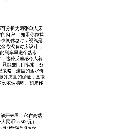
张可分拆为两张单人床
的窗户。 如果你像我
在夜间休息时，视线是
黄金号没有对床设计，
驰的列车里泡个热水
时，这种反差感令人着
，只能去门口摸索。务
吧策略：这里的酒水价
对服务质量的保证，直接
深夜依然清晰。如果你
拆解开来看，它在高端
民币18,500元），
00至€4,500每晚，