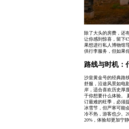
除了大头的房费，还有
让你感到惊喜，留下€5
果想进行私人博物馆导
供行李服务，但如果你
路线与时机：
沙皇黄金号的经典路线
舒服，沿途风景如电
岸，适合喜欢历史厚度
于你想要什么体验。 
订最难的旺季，必须提
冰雪节，但严寒可能会
冷不热，游客也少。2
20%，体验却更加宁