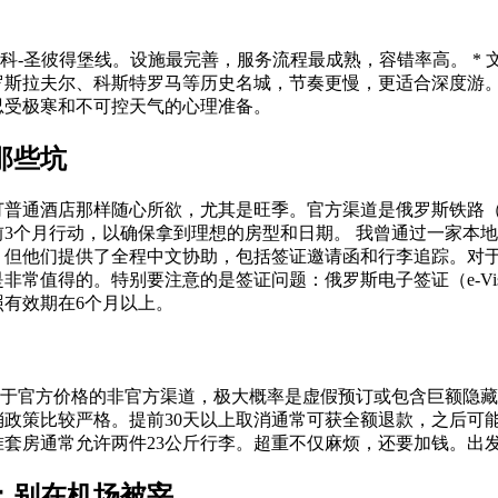
斯科-圣彼得堡线。设施最完善，服务流程最成熟，容错率高。 * 
斯拉夫尔、科斯特罗马等历史名城，节奏更慢，更适合深度游。 
忍受极寒和不可控天气的心理准备。
那些坑
订普通酒店那样随心所欲，尤其是旺季。官方渠道是俄罗斯铁路（
3个月行动，以确保拿到理想的房型和日期。 我曾通过一家本
0，但他们提供了全程中文协助，包括签证邀请函和行李追踪。对
非常值得的。特别要注意的是签证问题：俄罗斯电子签证（e-Vi
有效期在6个月以上。
低于官方价格的非官方渠道，极大概率是虚假预订或包含巨额隐藏费
政策比较严格。提前30天以上取消通常可获全额退款，之后可能
标准套房通常允许两件23公斤行李。超重不仅麻烦，还要加钱。出
：别在机场被宰