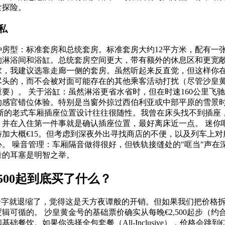
食探险。
私
种房型：标准套房和总统套房。标准套房大约12平方米，配有一
的淋浴间和浴缸。总统套房空间更大，带有额外的休息区和更宽敞
求，我建议选靠走廊一侧的套房。虽然听起来反直觉，但这样你
尽头的，而不会被对面可能存在的其他乘客活动打扰（尽管沙皇
要）。 关于浴缸：虽然淋浴更省水省时，但在时速160公里飞
的感官错位体验。特别是当窗外掠过西伯利亚或中部平原的雪景
罗斯的老式车厢插座位置设计往往很随性。我曾在床头找不到插座
，并在入住第一件事就是确认插座位置，最好离床近一点。 迷你
加大概€15。但考虑到深夜外出寻找商店的不便，以及列车上
。 噪音管理：车厢隔音做得很好，但铁轨接缝处的"哐当"声在
量的耳塞是明智之举。
,500起到底买了什么？
两个字就退缩了，觉得这是天方夜谭般的开销。但如果我们把价格
可循的。 沙皇黄金号的基础票价确实从每晚€2,500起步（约合人
餐饮。如果你选择全包套餐（All-Inclusive），价格会跳到€3,5