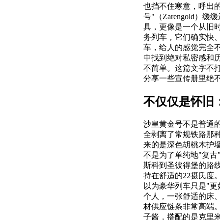
也挡不住寒意，呼出
号"（Zarengo
具，更像是一个从旧
务列车，它们确实快
车，给人的感觉完全
中找到绝对私密感和
不简单。这篇文字不
分享一些宣传册里绝
不仅仅是怀旧
沙皇黄金号不是普通
全剥离了常规铁路那种
来的是深色胡桃木护
不是为了单纯地"复古
斯科到圣彼得堡的路
持在舒适的22摄氏
以为豪华列车只是"
个人，一张舒适的床
材供应链条非常高端
子酱，搭配的是克里