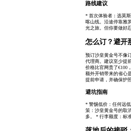
路线建议
* 首次体验者：选莫
喀山线。沿途停靠雅罗
光之旅。但你要做好
怎么订？避开
预订沙皇黄金号不像
代理商。建议至少提前
价格比官网贵了€10
额外开销带来的省心是
提前申请，并确保护照
避坑指南
* 警惕低价：任何远
策：沙皇黄金号的取消
多。 * 行李额度：
落地后的接驳