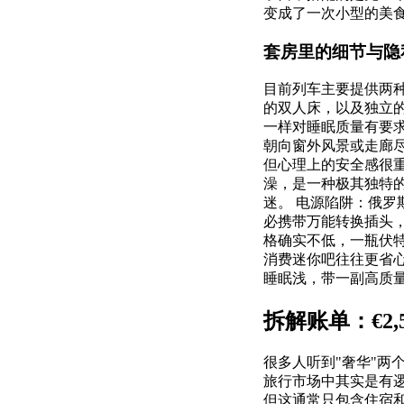
变成了一次小型的美
套房里的细节与隐
目前列车主要提供两
的双人床，以及独立
一样对睡眠质量有要
朝向窗外风景或走廊
但心理上的安全感很重
澡，是一种极其独特
迷。 电源陷阱：俄
必携带万能转换插头
格确实不低，一瓶伏特
消费迷你吧往往更省心
睡眠浅，带一副高质
拆解账单：€2
很多人听到"奢华"
旅行市场中其实是有逻辑
但这通常只包含住宿和基础