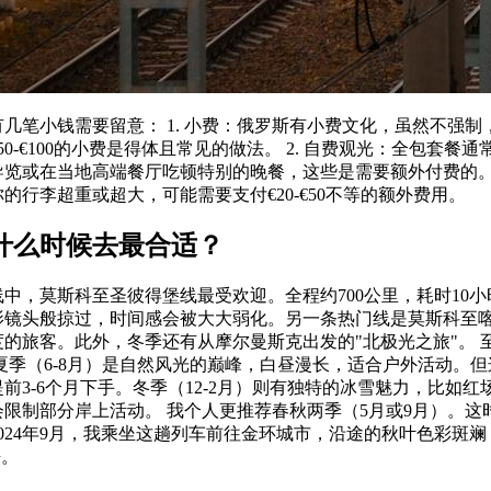
几笔小钱需要留意： 1. 小费：俄罗斯有小费文化，虽然不强
0-€100的小费是得体且常见的做法。 2. 自费观光：全包套餐
览或在当地高端餐厅吃顿特别的晚餐，这些是需要额外付费的。 
的行李超重或超大，可能需要支付€20-€50不等的额外费用。
什么时候去最合适？
中，莫斯科至圣彼得堡线最受欢迎。全程约700公里，耗时10
影镜头般掠过，时间感会被大大弱化。另一条热门线是莫斯科至
的旅客。此外，冬季还有从摩尔曼斯克出发的"北极光之旅"。 
夏季（6-8月）是自然风光的巅峰，白昼漫长，适合户外活动。
前3-6个月下手。冬季（12-2月）则有独特的冰雪魅力，比如
限制部分岸上活动。 我个人更推荐春秋两季（5月或9月）。这
024年9月，我乘坐这趟列车前往金环城市，沿途的秋叶色彩斑
静。