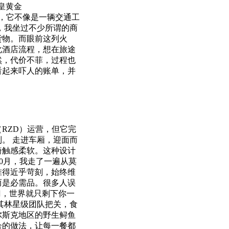
皇黄金
刻，它不像是一辆交通工
，我坐过不少所谓的商
货物。而眼前这列火
化酒店流程，想在旅途
然，代价不菲，过程也
看起来吓人的账单，并
RZD）运营，但它完
。 走进车厢，迎面而
椅触感柔软。这种设计
10月，我走了一遍从莫
准得近乎苛刻，始终维
而是必需品。很多人误
门，世界就只剩下你一
其林星级团队把关，食
尔斯克地区的野生鲟鱼
合的做法，让每一餐都