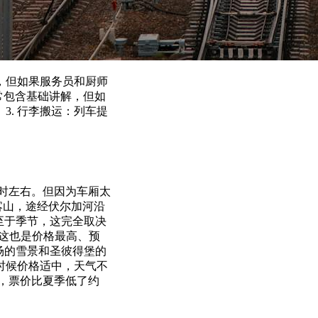
制，但如果服务员和厨师
通常包含基础讲解，但如
3. 行李搬运：列车提
小时左右。但因为车厢太
喀山，途经伏尔加河沿
至于季节，这完全取决
但这也是价格最高、预
红场的雪景和圣彼得堡的
时候价格适中，天气不
斓，票价比夏季低了约