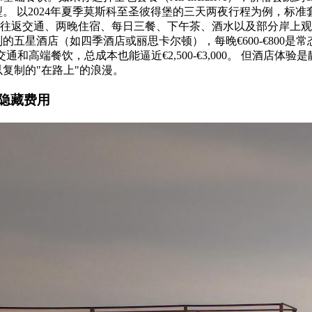
。 以2024年夏季莫斯科至圣彼得堡的三天两夜行程为例，标准
涵盖了往返交通、两晚住宿、每日三餐、下午茶、酒水以及部分岸上
的五星酒店（如四季酒店或丽思卡尔顿），每晚€600-€800是
当地交通和高端餐饮，总成本也能逼近€2,500-€3,000。 但酒店
复制的"在路上"的浪漫。
隐藏费用