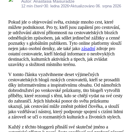
Autor: Anastasia Maisuradze
•
•
12 min čtení
30. ledna 2026
Aktualizováno 06. srpna 2026
Pokud jde o objevování světa, existuje mnoho cest, které
můžete podniknout. Pro ty, kteří jsou zapálení pro cestování,
je udržování aktivní přítomnosti na cestovatelských blozích
odměňujícím způsobem, jak sdílet jedinečné zážitky a cenné
poznatky s globálním publikem. Tyto online platformy slouží
nejen jako osobní deníky, ale také jako
zásadní
zdroje pro
ostatní cestovatele, kteří hledají informace o neobvyklých
destinacích, kulturních aktivitách a tipech, jak zvládat
uzavírky a složitosti místního terénu.
V tomto článku vyzdvihneme deset výjimečných
cestovatelských blogů ruských cestovatelů, kteří se prosadili
díky informativnímu a inspirativnímu obsahu. Od námořních
dobrodružství po venkovské průzkumy, tito blogeři vytvořili
příběhy, které rezonují s těmi, kdo se chtějí vydat na své cesty
do zahraničí. Jejich hluboká ponor do světa průzkumu
ukazují, jak cestování může změnit pohled člověka, a slouží
jako vzdělávací nástroj, který podporuje spojení s cizími lidmi
a zároveň se učí o rozmanitých kulturách a životních stylech.
Každý z těchto bloggerů přináší své skutečné jméno a