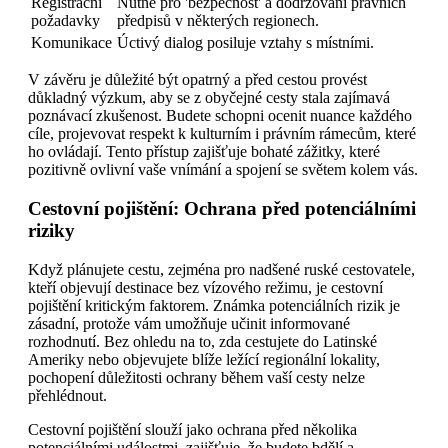
Registrační
Nutné pro 'bezpečnost' a dodržování právních
požadavky
předpisů v některých regionech.
Komunikace
Úctivý dialog posiluje vztahy s místními.
V závěru je důležité být opatrný a před cestou provést
důkladný výzkum, aby se z obyčejné cesty stala zajímavá
poznávací zkušenost. Budete schopni ocenit nuance každého
cíle, projevovat respekt k kulturním i právním rámecům, které
ho ovládají. Tento přístup zajišťuje bohaté zážitky, které
pozitivně ovlivní vaše vnímání a spojení se světem kolem vás.
Cestovní pojištění: Ochrana před potenciálními
riziky
Když plánujete cestu, zejména pro nadšené ruské cestovatele,
kteří objevují destinace bez vízového režimu, je cestovní
pojištění kritickým faktorem. Známka potenciálních rizik je
zásadní, protože vám umožňuje učinit informované
rozhodnutí. Bez ohledu na to, zda cestujete do Latinské
Ameriky nebo objevujete blíže ležící regionální lokality,
pochopení důležitosti ochrany během vaší cesty nelze
přehlédnout.
Cestovní pojištění slouží jako ochrana před několika
potenciálními událostmi, zajišťuje, že budete bdělí a