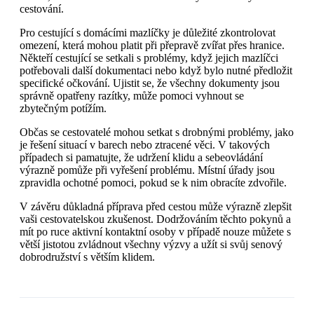
cestování.
Pro cestující s domácími mazlíčky je důležité zkontrolovat
omezení, která mohou platit při přepravě zvířat přes hranice.
Někteří cestující se setkali s problémy, když jejich mazlíčci
potřebovali další dokumentaci nebo když bylo nutné předložit
specifické očkování. Ujistit se, že všechny dokumenty jsou
správně opatřeny razítky, může pomoci vyhnout se
zbytečným potížím.
Občas se cestovatelé mohou setkat s drobnými problémy, jako
je řešení situací v barech nebo ztracené věci. V takových
případech si pamatujte, že udržení klidu a sebeovládání
výrazně pomůže při vyřešení problému. Místní úřady jsou
zpravidla ochotné pomoci, pokud se k nim obracíte zdvořile.
V závěru důkladná příprava před cestou může výrazně zlepšit
vaši cestovatelskou zkušenost. Dodržováním těchto pokynů a
mít po ruce aktivní kontaktní osoby v případě nouze můžete s
větší jistotou zvládnout všechny výzvy a užít si svůj senový
dobrodružství s větším klidem.