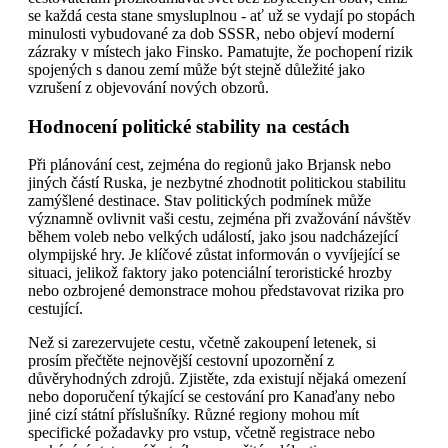
se každá cesta stane smysluplnou - ať už se vydají po stopách
minulosti vybudované za dob SSSR, nebo objeví moderní
zázraky v místech jako Finsko. Pamatujte, že pochopení rizik
spojených s danou zemí může být stejně důležité jako
vzrušení z objevování nových obzorů.
Hodnocení politické stability na cestách
Při plánování cest, zejména do regionů jako Brjansk nebo
jiných částí Ruska, je nezbytné zhodnotit politickou stabilitu
zamýšlené destinace. Stav politických podmínek může
významně ovlivnit vaši cestu, zejména při zvažování návštěv
během voleb nebo velkých událostí, jako jsou nadcházející
olympijské hry. Je klíčové zůstat informován o vyvíjející se
situaci, jelikož faktory jako potenciální teroristické hrozby
nebo ozbrojené demonstrace mohou představovat rizika pro
cestující.
Než si zarezervujete cestu, včetně zakoupení letenek, si
prosím přečtěte nejnovější cestovní upozornění z
důvěryhodných zdrojů. Zjistěte, zda existují nějaká omezení
nebo doporučení týkající se cestování pro Kanaďany nebo
jiné cizí státní příslušníky. Různé regiony mohou mít
specifické požadavky pro vstup, včetně registrace nebo