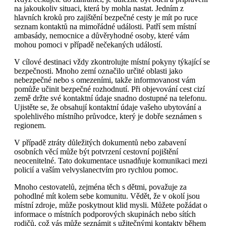
na jakoukoliv situaci, která by mohla nastat. Jedním z
hlavních kroků pro zajištění bezpečné cesty je mít po ruce
seznam kontaktů na mimořádné události. Patří sem místní
ambasády, nemocnice a důvěryhodné osoby, které vám
mohou pomoci v případě nečekaných událostí.
V cílové destinaci vždy zkontrolujte místní pokyny týkající se
bezpečnosti. Mnoho zemí označilo určité oblasti jako
nebezpečné nebo s omezeními, takže informovanost vám
pomůže učinit bezpečné rozhodnutí. Při objevování cest cizí
země držte své kontaktní údaje snadno dostupné na telefonu.
Ujistěte se, že obsahují kontaktní údaje vašeho ubytování a
spolehlivého místního průvodce, který je dobře seznámen s
regionem.
V případě ztráty důležitých dokumentů nebo zabavení
osobních věcí může být potvrzení cestovní pojištění
neocenitelné. Tato dokumentace usnadňuje komunikaci mezi
policií a vaším velvyslanectvím pro rychlou pomoc.
Mnoho cestovatelů, zejména těch s dětmi, považuje za
pohodlné mít kolem sebe komunitu. Vědět, že v okolí jsou
místní zdroje, může poskytnout klid mysli. Můžete požádat o
informace o místních podporových skupinách nebo sítích
rodičů, což vás může seznámit s užitečnými kontakty během