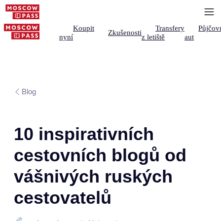
Koupit
Transfery
Půjčov
Zkušenosti
nyní
z letiště
aut
Blog
10 inspirativních
cestovních blogů od
vášnivých ruských
cestovatelů