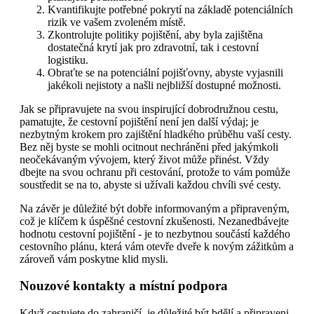
Kvantifikujte potřebné pokrytí na základě potenciálních
rizik ve vašem zvoleném místě.
Zkontrolujte politiky pojištění, aby byla zajištěna
dostatečná krytí jak pro zdravotní, tak i cestovní
logistiku.
Obraťte se na potenciální pojišťovny, abyste vyjasnili
jakékoli nejistoty a našli nejbližší dostupné možnosti.
Jak se připravujete na svou inspirující dobrodružnou cestu,
pamatujte, že cestovní pojištění není jen další výdaj; je
nezbytným krokem pro zajištění hladkého průběhu vaší cesty.
Bez něj byste se mohli ocitnout nechráněni před jakýmkoli
neočekávaným vývojem, který život může přinést. Vždy
dbejte na svou ochranu při cestování, protože to vám pomůže
soustředit se na to, abyste si užívali každou chvíli své cesty.
Na závěr je důležité být dobře informovaným a připraveným,
což je klíčem k úspěšné cestovní zkušenosti. Nezanedbávejte
hodnotu cestovní pojištění - je to nezbytnou součástí každého
cestovního plánu, která vám otevře dveře k novým zážitkům a
zároveň vám poskytne klid mysli.
Nouzové kontakty a místní podpora
Když cestujete do zahraničí, je důležité být bdělí a připraveni