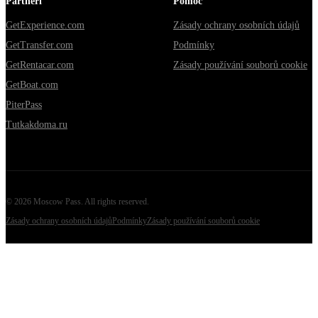
Partneři
Pomoc
GetExperience.com
Zásady ochrany osobních údajů
GetTransfer.com
Podmínky
GetRentacar.com
Zásady používání souborů cookie
GetBoat.com
PiterPass
Tutkakdoma.ru
©
2026
Moscow Pass
. All rights reserved.
Zásady ochrany osobních údajů
Podmínky
Zásady používání souborů cookie