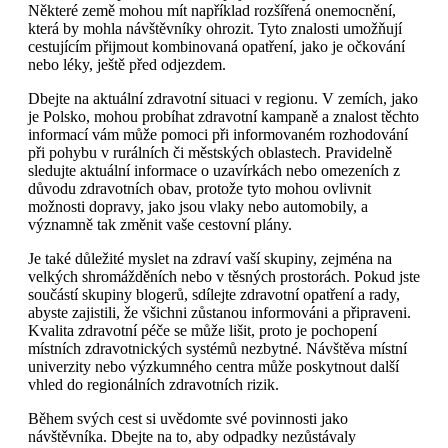
Některé země mohou mít například rozšířená onemocnění,
která by mohla návštěvníky ohrozit. Tyto znalosti umožňují
cestujícím přijmout kombinovaná opatření, jako je očkování
nebo léky, ještě před odjezdem.
Dbejte na aktuální zdravotní situaci v regionu. V zemích, jako
je Polsko, mohou probíhat zdravotní kampaně a znalost těchto
informací vám může pomoci při informovaném rozhodování
při pohybu v rurálních či městských oblastech. Pravidelně
sledujte aktuální informace o uzavírkách nebo omezeních z
důvodu zdravotních obav, protože tyto mohou ovlivnit
možnosti dopravy, jako jsou vlaky nebo automobily, a
významně tak změnit vaše cestovní plány.
Je také důležité myslet na zdraví vaší skupiny, zejména na
velkých shromážděních nebo v těsných prostorách. Pokud jste
součástí skupiny blogerů, sdílejte zdravotní opatření a rady,
abyste zajistili, že všichni zůstanou informováni a připraveni.
Kvalita zdravotní péče se může lišit, proto je pochopení
místních zdravotnických systémů nezbytné. Návštěva místní
univerzity nebo výzkumného centra může poskytnout další
vhled do regionálních zdravotních rizik.
Během svých cest si uvědomte své povinnosti jako
návštěvníka. Dbejte na to, aby odpadky nezůstávaly