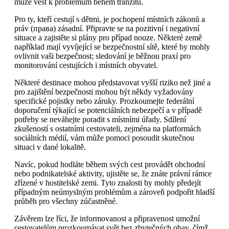
může vést k problémům během tranzitu.
Pro ty, kteří cestují s dětmi, je pochopení místních zákonů a
práv (права) zásadní. Připravte se na pozitivní i negativní
situace a zajistěte si plány pro případ nouze. Některé země
například mají vyvíjející se bezpečnostní sítě, které by mohly
ovlivnit vaši bezpečnost; sledování je běžnou praxí pro
monitorování cestujících i místních obyvatel.
Některé destinace mohou představovat vyšší riziko než jiné a
pro zajištění bezpečnosti mohou být někdy vyžadovány
specifické pojistky nebo záruky. Prozkoumejte federální
doporučení týkající se potenciálních nebezpečí a v případě
potřeby se neváhejte poradit s místními úřady. Sdílení
zkušeností s ostatními cestovateli, zejména na platformách
sociálních médií, vám může pomoci posoudit skutečnou
situaci v dané lokalitě.
Navíc, pokud hodláte během svých cest provádět obchodní
nebo podnikatelské aktivity, ujistěte se, že znáte právní rámce
zřízené v hostitelské zemi. Tyto znalosti by mohly předejít
případným neúmyslným problémům a zároveň podpořit hladší
průběh pro všechny zúčastněné.
Závěrem lze říci, že informovanost a připravenost umožní
cestovatelům prozkoumávat svět bez zbytečných obav, čímž