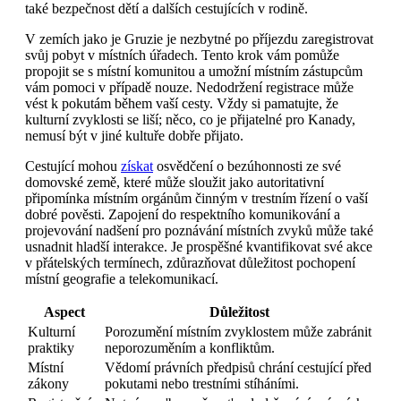
také bezpečnost dětí a dalších cestujících v rodině.
V zemích jako je Gruzie je nezbytné po příjezdu zaregistrovat
svůj pobyt v místních úřadech. Tento krok vám pomůže
propojit se s místní komunitou a umožní místním zástupcům
vám pomoci v případě nouze. Nedodržení registrace může
vést k pokutám během vaší cesty. Vždy si pamatujte, že
kulturní zvyklosti se liší; něco, co je přijatelné pro Kanady,
nemusí být v jiné kultuře dobře přijato.
Cestující mohou
získat
osvědčení o bezúhonnosti ze své
domovské země, které může sloužit jako autoritativní
připomínka místním orgánům činným v trestním řízení o vaší
dobré pověsti. Zapojení do respektního komunikování a
projevování nadšení pro poznávání místních zvyků může také
usnadnit hladší interakce. Je prospěšné kvantifikovat své akce
v přátelských termínech, zdůrazňovat důležitost pochopení
místní geografie a telekomunikací.
Aspect
Důležitost
Kulturní
Porozumění místním zvyklostem může zabránit
praktiky
neporozuměním a konfliktům.
Místní
Vědomí právních předpisů chrání cestující před
zákony
pokutami nebo trestními stíháními.