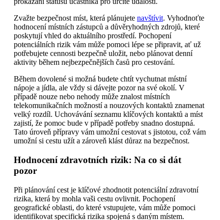
prokázání statusu účastníka pro určité události.
Zvažte bezpečnost míst, která plánujete
navštívit
. Vyhodnoťte
hodnocení místních zástupců a důvěryhodných zdrojů, které
poskytují vhled do aktuálního prostředí. Pochopení
potenciálních rizik vám může pomoci lépe se připravit, ať už
potřebujete cennosti bezpečně uložit, nebo plánovat denní
aktivity během nejbezpečnějších časů pro cestování.
Během dovolené si možná budete chtít vychutnat místní
nápoje a jídla, ale vždy si dávejte pozor na své okolí. V
případě nouze nebo nehody může znalost místních
telekomunikačních možností a nouzových kontaktů znamenat
velký rozdíl. Uchovávání seznamu klíčových kontaktů a míst
zajistí, že pomoc bude v případě potřeby snadno dostupná.
Tato úroveň přípravy vám umožní cestovat s jistotou, což vám
umožní si cestu užít a zároveň klást důraz na bezpečnost.
Hodnocení zdravotních rizik: Na co si dát
pozor
Při plánování cest je klíčové zhodnotit potenciální zdravotní
rizika, která by mohla vaši cestu ovlivnit. Pochopení
geografické oblasti, do které vstupujete, vám může pomoci
identifikovat specifická rizika spojená s daným místem.