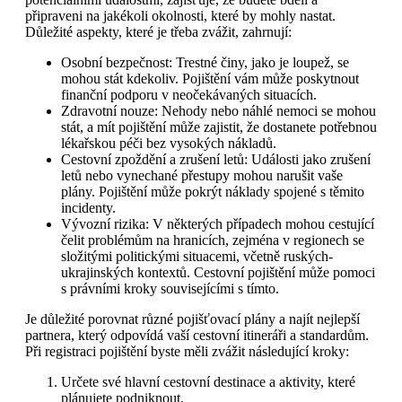
připraveni na jakékoli okolnosti, které by mohly nastat.
Důležité aspekty, které je třeba zvážit, zahrnují:
Osobní bezpečnost: Trestné činy, jako je loupež, se
mohou stát kdekoliv. Pojištění vám může poskytnout
finanční podporu v neočekávaných situacích.
Zdravotní nouze: Nehody nebo náhlé nemoci se mohou
stát, a mít pojištění může zajistit, že dostanete potřebnou
lékařskou péči bez vysokých nákladů.
Cestovní zpoždění a zrušení letů: Události jako zrušení
letů nebo vynechané přestupy mohou narušit vaše
plány. Pojištění může pokrýt náklady spojené s těmito
incidenty.
Vývozní rizika: V některých případech mohou cestující
čelit problémům na hranicích, zejména v regionech se
složitými politickými situacemi, včetně ruských-
ukrajinských kontextů. Cestovní pojištění může pomoci
s právními kroky souvisejícími s tímto.
Je důležité porovnat různé pojišťovací plány a najít nejlepší
partnera, který odpovídá vaší cestovní itineráři a standardům.
Při registraci pojištění byste měli zvážit následující kroky:
Určete své hlavní cestovní destinace a aktivity, které
plánujete podniknout.