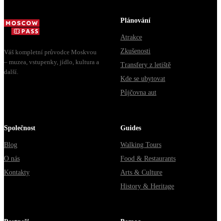
Москвы
из...
через
Plánování
Владими...
Atrakce
Zkušenosti
Váš kompletní průvodce Moskvou
– muzea, vstupenky, jídlo, kultura a
Transfery z letiště
další.
Kde se ubytovat
Půjčovna aut
Společnost
Guides
Blog
Walking Tours
O nás
Food & Restaurants
Kontakty
Arts & Culture
History & Heritage