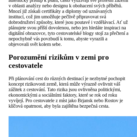
autentický přístup k psaní, často využívají své profesní zázemí
v oblasti analýzy nebo designu k obohacení svých příběhů.
Mnozí již získali certifikáty a diplomy od uznávaných
institucí, což jim umožňuje pečlivě připravovat svá
dobrodružství způsoby, které jsou poutavé i vzdělávací. Ať už
plánujete svou příští dovolenou, nebo jen hledáte inspiraci na
digitální obrazovce, tyto cestovatelské blogy stojí za přečtení a
nepochybně vás povzbudí k tomu, abyste vyrazili a
objevovali svět kolem sebe.
Porozumění rizikům v zemi pro
cestovatele
Při plánování cest do různých destinací je nezbytné pochopit
koncept rizikovosti země, která může výrazně ovlivnit váš
zážitek z cestování. Tato rizika jsou ovlivněna politickými,
ekonomickými a sociálními faktory, které se rok od roku
vyvíjejí. Pro cestovatele z míst jako Brjansk nebo Rostov je
klíčová opatrnost, aby byla zajištěna bezpečná cesta.