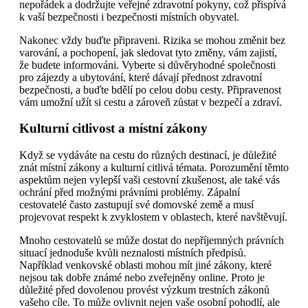
nepořádek a dodržujte veřejné zdravotní pokyny, což přispívá
k vaší bezpečnosti i bezpečnosti místních obyvatel.
Nakonec vždy buďte připraveni. Rizika se mohou změnit bez
varování, a pochopení, jak sledovat tyto změny, vám zajistí,
že budete informováni. Vyberte si důvěryhodné společnosti
pro zájezdy a ubytování, které dávají přednost zdravotní
bezpečnosti, a buďte bdělí po celou dobu cesty. Připravenost
vám umožní užít si cestu a zároveň zůstat v bezpečí a zdraví.
Kulturní citlivost a místní zákony
Když se vydáváte na cestu do různých destinací, je důležité
znát místní zákony a kulturní citlivá témata. Porozumění těmto
aspektům nejen vylepší vaši cestovní zkušenost, ale také vás
ochrání před možnými právními problémy. Zápalní
cestovatelé často zastupují své domovské země a musí
projevovat respekt k zvyklostem v oblastech, které navštěvují.
Mnoho cestovatelů se může dostat do nepříjemných právních
situací jednoduše kvůli neznalosti místních předpisů.
Například venkovské oblasti mohou mít jiné zákony, které
nejsou tak dobře známé nebo zveřejněny online. Proto je
důležité před dovolenou provést výzkum trestních zákonů
vašeho cíle. To může ovlivnit nejen vaše osobní pohodlí, ale