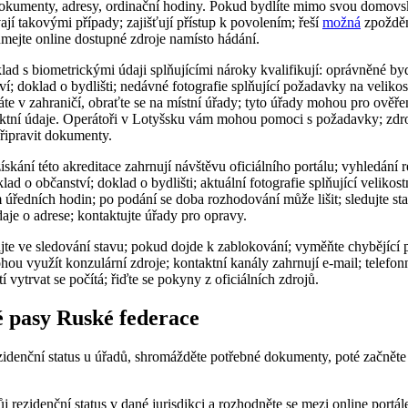
okumenty, adresy, ordinační hodiny. Pokud bydlíte mimo svou domovsk
ají takovými případy; zajišťují přístup k povolením; řeší
možná
zpožděn
mejte online dostupné zdroje namísto hádání.
lad s biometrickými údaji splňujícími nároky kvalifikují: oprávněné 
ví; doklad o bydlišti; nedávné fotografie splňující požadavky na veliko
e v zahraničí, obraťte se na místní úřady; tyto úřady mohou pro ověře
ktní údaje. Operátoři v Lotyšsku vám mohou pomoci s požadavky; zdr
ipravit dokumenty.
skání této akreditace zahrnují návštěvu oficiálního portálu; vyhledání r
ad o občanství; doklad o bydlišti; aktuální fotografie splňující veliko
úředních hodin; po podání se doba rozhodování může lišit; sledujte st
je o adrese; kontaktujte úřady pro opravy.
te ve sledování stavu; pokud dojde k zablokování; vyměňte chybějící po
ou využít konzulární zdroje; kontaktní kanály zahrnují e-mail; telefonn
 vytrvat se počítá; řiďte se pokyny z oficiálních zdrojů.
 pasy Ruské federace
zidenční status u úřadů, shromážděte potřebné dokumenty, poté začněte
svůj rezidenční status v dané jurisdikci a rozhodněte se mezi online por