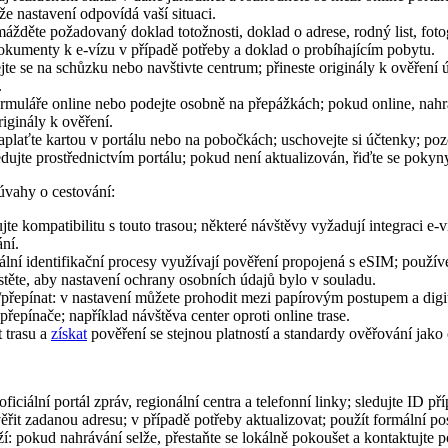
, že nastavení odpovídá vaší situaci.
děte požadovaný doklad totožnosti, doklad o adrese, rodný list, fotog
dokumenty k e-vízu v případě potřeby a doklad o probíhajícím pobytu.
te se na schůzku nebo navštivte centrum; přineste originály k ověření ú
.
ormuláře online nebo podejte osobně na přepážkách; pokud online, nahr
riginály k ověření.
aplaťte kartou v portálu nebo na pobočkách; uschovejte si účtenky; po
edujte prostřednictvím portálu; pokud není aktualizován, řiďte se pokyny
úvahy o cestování:
jte kompatibilitu s touto trasou; některé návštěvy vyžadují integraci e
ní.
tální identifikační procesy využívají pověření propojená s eSIM; používe
istěte, aby nastavení ochrany osobních údajů bylo v souladu.
/přepínat: v nastavení můžete prohodit mezi papírovým postupem a dig
epínače; například návštěva center oproti online trase.
t trasu a
získat
pověření se stejnou platností a standardy ověřování jako 
iciální portál zpráv, regionální centra a telefonní linky; sledujte ID př
ěřit zadanou adresu; v případě potřeby aktualizovat; použít formální po
í: pokud nahrávání selže, přestaňte se lokálně pokoušet a kontaktujte 