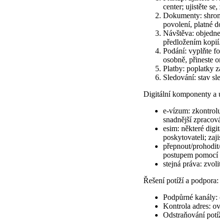
center; ujistěte se
Dokumenty: shromáž
povolení, platné 
Návštěva: objednej
předložením kopií
Podání: vyplňte f
osobně, přineste o
Platby: poplatky z
Sledování: stav sl
Digitální komponenty a 
e-vízum: zkontrolu
snadnější zpracová
esim: některé digi
poskytovateli; zaj
přepnout/prohodit
postupem pomocí př
stejná práva: zvoli
Řešení potíží a podpora:
Podpůrné kanály: of
Kontrola adres: ov
Odstraňování potíž