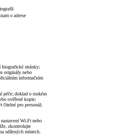
tografií
znam o adrese
 biografické stránky;
te originály nebo
oficiálním informačním
ní péče; doklad o ruském
 nebo ověřené kopie;
t čitelné pro personál;
e nastavení Wi-Fi nebo
lže, zkontrolujte
 na sdílených místech.