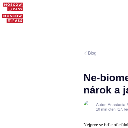
Blog
Ne-biome
nárok a j
Autor: Anastasia
•
10 min čtení
17. l
Nejprve se řiďte oficiáln