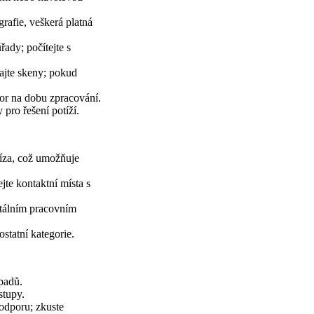
rafie, veškerá platná
řady; počítejte s
ajte skeny; pokud
zor na dobu zpracování.
 pro řešení potíží.
-víza, což umožňuje
jte kontaktní místa s
itálním pracovním
ostatní kategorie.
ípadů.
stupy.
podporu; zkuste