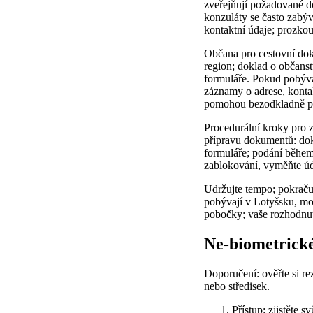
zveřejňují požadované d
konzuláty se často zabýv
kontaktní údaje; prozkou
Občana pro cestovní dok
region; doklad o občanst
formuláře. Pokud pobývát
záznamy o adrese, konta
pomohou bezodkladně př
Procedurální kroky pro zí
přípravu dokumentů: dokl
formuláře; podání během 
zablokování, vyměňte úda
Udržujte tempo; pokračuj
pobývají v Lotyšsku, moh
pobočky; vaše rozhodnutí
Ne-biometrické
Doporučení: ověřte si re
nebo středisek.
Přístup: zjistěte 