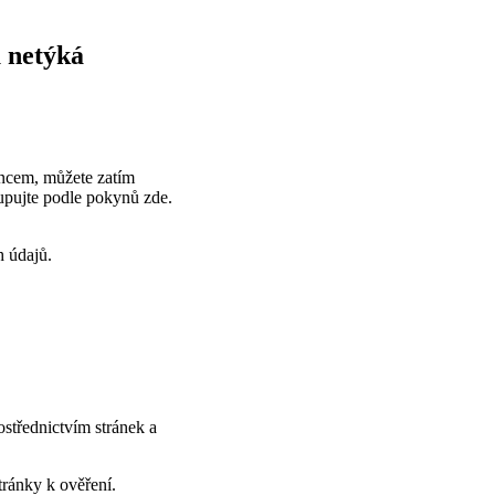
u netýká
encem, můžete zatím
tupujte podle pokynů zde.
h údajů.
ostřednictvím stránek a
tránky k ověření.