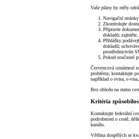
Vaše plány by měly odrá
Navigační stránky 
Zkontrolujte dostu
Připravte dokument
dokladů; zajistěte
Přihlášky podávejt
dokladů; uchovávej
prostřednictvím 
Pokud současné po
Červencová oznámení zdů
problémy, kontaktujte po
například o evisa, e-visa
Bez ohledu na status cest
Kritéria způsobilos
Kontaktujte federální cen
podrobnosti o cestě, dél
kanálu.
Většina dospělých se kva