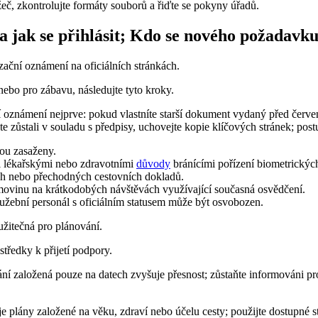
ížeč, zkontrolujte formáty souborů a řiďte se pokyny úřadů.
 jak se přihlásit; Kdo se nového požadavk
izační oznámení na oficiálních stránkách.
 nebo pro zábavu, následujte tyto kroky.
ní oznámení nejprve: pokud vlastníte starší dokument vydaný před červ
e zůstali v souladu s předpisy, uchovejte kopie klíčových stránek; pos
sou zasaženy.
i lékařskými nebo zdravotními
důvody
bránícími pořízení biometrickýc
h nebo přechodných cestovních dokladů.
vinu na krátkodobých návštěvách využívající současná osvědčení.
lužební personál s oficiálním statusem může být osvobozen.
 užitečná pro plánování.
tředky k přijetí podpory.
ní založená pouze na datech zvyšuje přesnost; zůstaňte informováni pr
je plány založené na věku, zdraví nebo účelu cesty; použijte dostupné s