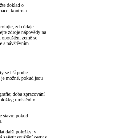
žte doklad o
mace; kontrola
olujte, zda údaje
vejte zdroje nápovědy na
ři opouštění země se
 se s návštěvním
y se liší podle
 je možné, pokud jsou
ografie; doba zpracování
oložky; umístění v
ce stavu; pokud
u.
t další položky; v
ajistit spuštění cesty s