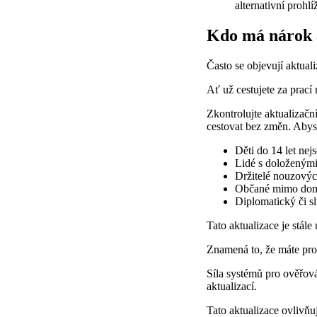
alternativní prohl
Kdo má nárok a
Často se objevují aktual
Ať už cestujete za prací
Zkontrolujte aktualizač
cestovat bez změn. Abyst
Děti do 14 let nej
Lidé s doloženým
Držitelé nouzovýc
Občané mimo domo
Diplomatický či s
Tato aktualizace je stále
Znamená to, že máte pros
Síla systémů pro ověřová
aktualizací.
Tato aktualizace ovlivňu