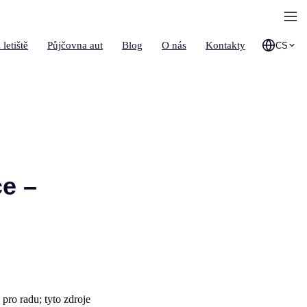
 letiště
Půjčovna aut
Blog
O nás
Kontakty
CS
e –
 pro radu; tyto zdroje