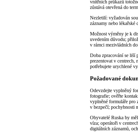
vnitřních průkazů totožn
zůstává otevřená do ter
Nezletilí: vyžadován sou
záznamy nebo lékařské d
Možnost výměny je k dispo
uvedením důvodu; přiložte
v rámci mezivládních doh
Doba zpracování se liší 
prezentovat v centrech, n
potřebujete urychlené vy
Požadované dokumen
Odevzdejte vyplněný form
fotografie; ověřte kontak
vyplněné formuláře pro z
v bezpečí; pochybnosti 
Obyvatelé Ruska by měli 
víza; operátoři v centre
digitálních záznamů, och