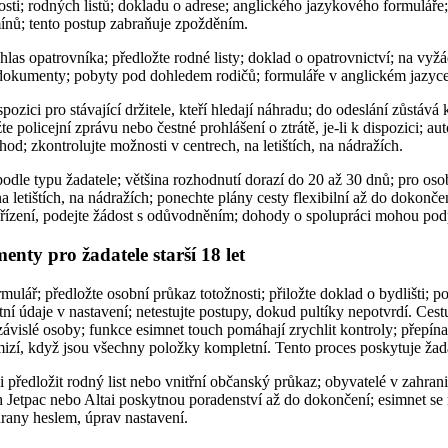
osti; rodných listů; dokladu o adrese; anglického jazykového formuláře;
mínů; tento postup zabraňuje zpožděním.
hlas opatrovníka; předložte rodné listy; doklad o opatrovnictví; na vyžá
okumenty; pobyty pod dohledem rodičů; formuláře v anglickém jazyce
zici pro stávající držitele, kteří hledají náhradu; do odeslání zůstává k
 policejní zprávu nebo čestné prohlášení o ztrátě, je-li k dispozici; aut
od; zkontrolujte možnosti v centrech, na letištích, na nádražích.
podle typu žadatele; většina rozhodnutí dorazí do 20 až 30 dnů; pro os
a letištích, na nádražích; ponechte plány cesty flexibilní až do dokonč
řízení, podejte žádost s odůvodněním; dohody o spolupráci mohou podpo
ty pro žadatele starší 18 let
ulář; předložte osobní průkaz totožnosti; přiložte doklad o bydlišti; p
tní údaje v nastavení; netestujte postupy, dokud pultíky nepotvrdí. Cest
ávislé osoby; funkce esimnet touch pomáhají zrychlit kontroly; přepína
mizí, když jsou všechny položky kompletní. Tento proces poskytuje žad
předložit rodný list nebo vnitřní občanský průkaz; obyvatelé v zahrani
ch Jetpac nebo Altai poskytnou poradenství až do dokončení; esimnet s
rany heslem, úprav nastavení.