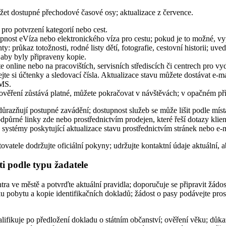
žet dostupné přechodové časové osy; aktualizace z července.
pro potvrzení kategorií nebo cest.
pnost eVíza nebo elektronického víza pro cestu; pokud je to možné, vyp
y: průkaz totožnosti, rodné listy dětí, fotografie, cestovní historii; uve
, aby byly připraveny kopie.
e online nebo na pracovištích, servisních střediscích či centrech pro v
te si účtenky a sledovací čísla. Aktualizace stavu můžete dostávat e-
SMS.
věření zůstává platné, můžete pokračovat v návštěvách; v opačném př
razňují postupné zavádění; dostupnost služeb se může lišit podle mís
dpůrné linky zde nebo prostřednictvím prodejen, které řeší dotazy klien
, systémy poskytující aktualizace stavu prostřednictvím stránek nebo e-
ovatele dodržujte oficiální pokyny; udržujte kontaktní údaje aktuální, 
ti podle typu žadatele
tra ve městě a potvrďte aktuální pravidla; doporučuje se připravit žádost
ku pobytu a kopie identifikačních dokladů; žádost o pasy podávejte pro
lifikuje po předložení dokladu o státním občanství; ověření věku; důk