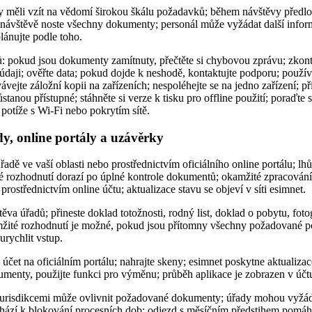
y měli vzít na vědomí širokou škálu požadavků; během návštěvy předlo
 návštěvě noste všechny dokumenty; personál může vyžádat další infor
lánujte podle toho.
: pokud jsou dokumenty zamítnuty, přečtěte si chybovou zprávu; zkontr
údaji; ověřte data; pokud dojde k neshodě, kontaktujte podporu; použí
ávejte záložní kopii na zařízeních; nespoléhejte se na jedno zařízení; p
stanou přístupné; stáhněte si verze k tisku pro offline použití; poraďte
potíže s Wi-Fi nebo pokrytím sítě.
dy, online portály a uzávěrky
dě ve vaší oblasti nebo prostřednictvím oficiálního online portálu; lhůt
é rozhodnutí dorazí po úplné kontrole dokumentů; okamžité zpracování
rostřednictvím online účtu; aktualizace stavu se objeví v síti esimnet.
těva úřadů; přineste doklad totožnosti, rodný list, doklad o pobytu, fot
kamžité rozhodnutí je možné, pokud jsou přítomny všechny požadované p
urychlit vstup.
i účet na oficiálním portálu; nahrajte skeny; esimnet poskytne aktualiza
umenty, použijte funkci pro výměnu; průběh aplikace je zobrazen v účt
 jurisdikcemi může ovlivnit požadované dokumenty; úřady mohou vyžáda
ází k blokování procesních dob; odjezd s měsíčním předstihem pomáhá z