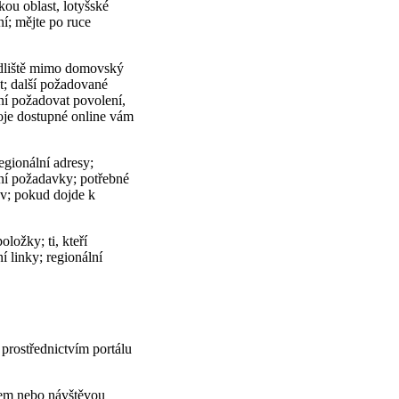
ou oblast, lotyšské
í; mějte po ruce
bydliště mimo domovský
st; další požadované
ní požadovat povolení,
oje dostupné online vám
egionální adresy;
stní požadavky; potřebné
av; pokud dojde k
ložky; ti, kteří
í linky; regionální
 prostřednictvím portálu
tálem nebo návštěvou