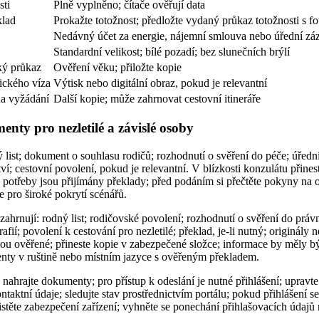
sti
Plně vyplněno; čítače ověřují data
klad
Prokažte totožnost; předložte vydaný průkaz totožnosti s fo
Nedávný účet za energie, nájemní smlouva nebo úřední zá
Standardní velikost; bílé pozadí; bez slunečních brýlí
ký průkaz
Ověření věku; přiložte kopie
nického víza
Výtisk nebo digitální obraz, pokud je relevantní
a vyžádání
Další kopie; může zahrnovat cestovní itineráře
ty pro nezletilé a závislé osoby
ý list; dokument o souhlasu rodičů; rozhodnutí o svěření do péče; úřední
í; cestovní povolení, pokud je relevantní. V blízkosti konzulátu přines
 potřeby jsou přijímány překlady; před podáním si přečtěte pokyny na 
e pro široké pokrytí scénářů.
hrnují: rodný list; rodičovské povolení; rozhodnutí o svěření do práv
rafií; povolení k cestování pro nezletilé; překlad, je-li nutný; originály
jsou ověřené; přineste kopie v zabezpečené složce; informace by měly bý
nty v ruštině nebo místním jazyce s ověřeným překladem.
nahrajte dokumenty; pro přístup k odeslání je nutné přihlášení; upravt
ontaktní údaje; sledujte stav prostřednictvím portálu; pokud přihlášení se
jistěte zabezpečení zařízení; vyhněte se ponechání přihlašovacích údajů