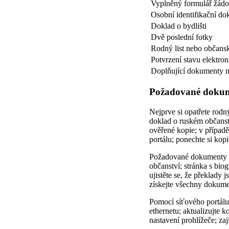
Vyplněný formulář žádo
Osobní identifikační do
Doklad o bydlišti
Dvě poslední fotky
Rodný list nebo občans
Potvrzení stavu elektro
Doplňující dokumenty n
Požadované dokumen
Nejprve si opatřete rodn
doklad o ruském občanstv
ověřené kopie; v případě
portálu; ponechte si kopi
Požadované dokumenty za
občanství; stránka s biog
ujistěte se, že překlady 
získejte všechny dokume
Pomocí síťového portálu 
ethernetu; aktualizujte k
nastavení prohlížeče; za