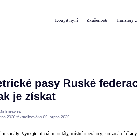
Koupit nyní
Zkušenosti
Transfery z
trické pasy Ruské federac
ak je získat
 Maisuradze
•
edna 2026
Aktualizováno 06. srpna 2026
ími kanály. Využijte oficiální portály, místní operátory, konzulární úřady