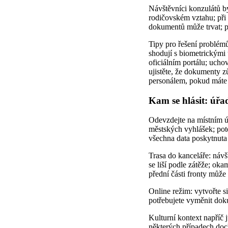
Návštěvníci konzulátů b
rodičovském vztahu; při
dokumentů může trvat; p
Tipy pro řešení problémů
shodují s biometrickými 
oficiálním portálu; uchov
ujistěte, že dokumenty zů
personálem, pokud máte 
Kam se hlásit: úřa
Odevzdejte na místním úřa
městských vyhlášek; pot
všechna data poskytnuta p
Trasa do kanceláře: návš
se liší podle zátěže; o
přední části fronty může 
Online režim: vytvořte s
potřebujete vyměnit dok
Kulturní kontext napříč
některých případech doch