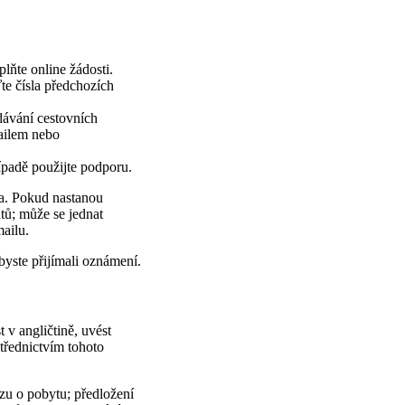
lňte online žádosti.
ďte čísla předchozích
ydávání cestovních
mailem nebo
ípadě použijte podporu.
ta. Pokud nastanou
tů; může se jednat
mailu.
abyste přijímali oznámení.
 v angličtině, uvést
střednictvím tohoto
azu o pobytu; předložení