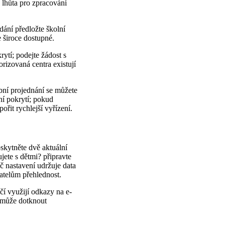
 lhůta pro zpracování
dání předložte školní
 široce dostupné.
rytí; podejte žádost s
orizovaná centra existují
obní projednání se můžete
ení pokrytí; pokud
řit rychlejší vyřízení.
oskytněte dvě aktuální
ujete s dětmi? připravte
č nastavení udržuje data
atelům přehlednost.
čí využijí odkazy na e-
e může dotknout