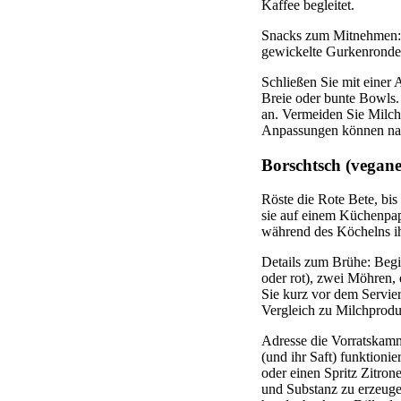
Kaffee begleitet.
Snacks zum Mitnehmen: 
gewickelte Gurkenrondell
Schließen Sie mit einer
Breie oder bunte Bowls
an. Vermeiden Sie Milch
Anpassungen können nac
Borschtsch (vegan
Röste die Rote Bete, bis
sie auf einem Küchenpapie
während des Köchelns ih
Details zum Brühe: Begi
oder rot), zwei Möhren,
Sie kurz vor dem Servie
Vergleich zu Milchproduk
Adresse die Vorratskamm
(und ihr Saft) funktioni
oder einen Spritz Zitro
und Substanz zu erzeugen