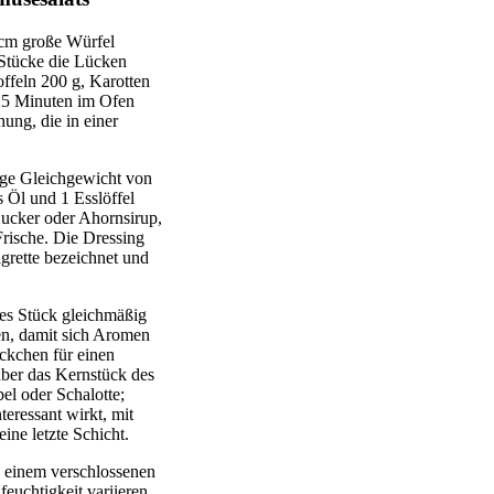
 cm große Würfel
 Stücke die Lücken
ffeln 200 g, Karotten
 25 Minuten im Ofen
ung, die in einer
rige Gleichgewicht von
s Öl und 1 Esslöffel
Zucker oder Ahornsirup,
Frische. Die Dressing
igrette bezeichnet und
des Stück gleichmäßig
en, damit sich Aromen
ckchen für einen
aber das Kernstück des
el oder Schalotte;
teressant wirkt, mit
ne letzte Schicht.
n einem verschlossenen
euchtigkeit variieren,