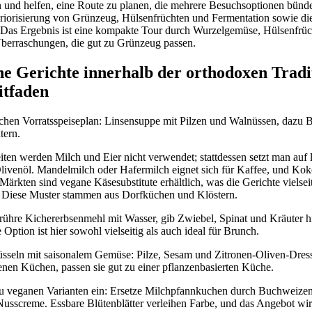
und helfen, eine Route zu planen, die mehrere Besuchsoptionen bündel
iorisierung von Grünzeug, Hülsenfrüchten und Fermentation sowie die
. Das Ergebnis ist eine kompakte Tour durch Wurzelgemüse, Hülsenfrü
berraschungen, die gut zu Grünzeug passen.
he Gerichte innerhalb der orthodoxen Tradi
itfaden
chen Vorratsspeiseplan: Linsensuppe mit Pilzen und Walnüssen, dazu 
tern.
ten werden Milch und Eier nicht verwendet; stattdessen setzt man auf 
ivenöl. Mandelmilch oder Hafermilch eignet sich für Kaffee, und Ko
Märkten sind vegane Käsesubstitute erhältlich, was die Gerichte vielseit
. Diese Muster stammen aus Dorfküchen und Klöstern.
rrühre Kichererbsenmehl mit Wasser, gib Zwiebel, Spinat und Kräuter hi
e Option ist hier sowohl vielseitig als auch ideal für Brunch.
hüsseln mit saisonalem Gemüse: Pilze, Sesam und Zitronen-Oliven-Dress
enen Küchen, passen sie gut zu einer pflanzenbasierten Küche.
u veganen Varianten ein: Ersetze Milchpfannkuchen durch Buchweizen-B
sscreme. Essbare Blütenblätter verleihen Farbe, und das Angebot wir