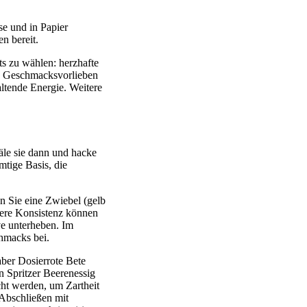
e und in Papier
n bereit.
s zu wählen: herzhafte
n Geschmacksvorlieben
ltende Energie. Weitere
häle sie dann und hacke
mtige Basis, die
 Sie eine Zwiebel (gelb
gere Konsistenz können
ve unterheben. Im
chmacks bei.
aber Dosierrote Bete
en Spritzer Beerenessig
ht werden, um Zartheit
 Abschließen mit