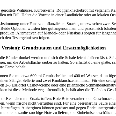
geröstete Walnüsse, Kürbiskerne, Roggenknäckebrot mit veganem Käs
en mit Dill. Haltet die Vorräte in einer Landküche oder an lokalen Orte
 Abstimmung unter Fans von pflanzlichen Snacks, um zwischen zwei Set
. Beide Optionen wurden hier gut angenommen und passen sich lokale
produkte; Alternativen auf Mandel- oder Nussbasis sorgen für langanha
h den Testergebnissen folgen.
e Version): Grundzutaten und Ersatzmöglichkeiten
 die Ränder dunkel werden und sich die Schale leicht ablösen lässt. Sc
r, um die Arbeitsfläche sauber zu halten. So erhältst du eine glatte, sa
re Farbe behält.
nnen Sie mit etwa 600 ml Gemüsebrühe und 400 ml Wasser, dann fügen
 einen Stängel Sellerie und zwei Knoblauchzehen hinzu. Für eine seidi
ren 2-3 Esslöffel Cashewcreme oder eine pflanzliche Schmandalternati
ten ist diese Methode veganfreundlich, behält aber die Tiefe des Ges
er-Realitäten mit Ersatzstoffen: Rote Bete verankert den Geschmack, 
eren, wenn frische nicht verfügbar sind. Für eine beerenartige Säure ein
ne hinzufügen. Auberginen können geröstet und gegen Ende untergemisc
 und eine sanfte rauchige Note zu liefern, die Einheimische schätzen.