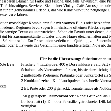
essbaren Blumen für Farbe und Frische, und, falls gewünscht, eine Pris
 Tiefe hinzufügen. Servieren Sie in einer Vintage-Café-Atmosphäre ode
 für ein gemeinsames Erlebnis, das wie Kunst wirkt und neugierige Gä
esses zu erfahren.
ationsvorschläge: Kombinieren Sie mit warmen Blinis oder herzhaften
schiedenen Regionen bevorzugen Einheimische oft einen Klecks vegan
ie samtige Textur zu unterstreichen. Schon ein Favorit unter denen, d
cht gut für Zusammenkünfte in Cafés und zu Hause gleichermaßen und b
chritten stabil. Zur Präsentation verleiht eine Quirlung von Sauerra
ätter oder Dillzweige das Gericht mit einer handgefertigten Note ab, d
Hier ist die Übersetzung: Substitutionen 
Rote Bete
Frische 3-4 mittelgroße; 400 g Dose inklusive Saft; Saft v
Schalotten als Alternative; anbraten, bis sie durchsichtig s
2 mittelgroße Portionen; Pastinake oder Süßkartoffel als 
2 Knoblauchzehen; Knoblauchpulver als schnelle Alterna
ckte
2 EL Paste oder 200 g gehackt; Tomatensauce als Notlös
150 g geraspelte; Blumenkohl oder Napa; Grünkohl als E
Lorbeerblatt (1); Dill oder Petersilie; getrockneter Dill, fal
verfügbar