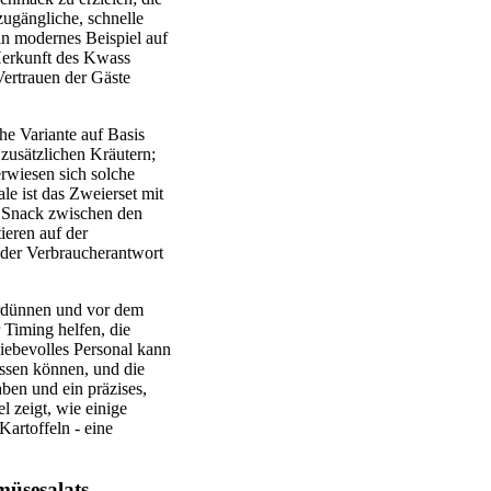
zugängliche, schnelle
ein modernes Beispiel auf
 Herkunft des Kwass
 Vertrauen der Gäste
he Variante auf Basis
zusätzlichen Kräutern;
rwiesen sich solche
le ist das Zweierset mit
r Snack zwischen den
ieren auf der
 der Verbraucherantwort
erdünnen und vor dem
 Timing helfen, die
liebevolles Personal kann
assen können, und die
aben und ein präzises,
el zeigt, wie einige
artoffeln - eine
müsesalats