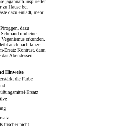
e jagannath-inspirierter
r zu Hause bei
ste dazu einlädt, mehr
 Piroggen, dazu
e Schmand und eine
ie Veganismus erkunden,
leibt auch nach kurzer
hm-Ersatz Kontrast, dann
ie das Abendessen
und Hinweise
erstärkt die Farbe
ind
Süßungsmittel-Ersatz
tive
ung
rsatz
ls frischer nicht