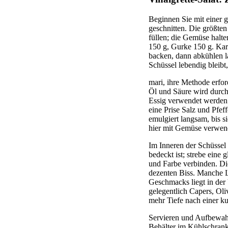
Beginnen Sie mit einer 
geschnitten. Die größten
füllen; die Gemüse halt
150 g, Gurke 150 g. Kar
backen, dann abkühlen l
Schüssel lebendig bleibt
mari, ihre Methode erfo
Öl und Säure wird durch 
Essig verwendet werden.
eine Prise Salz und Pfef
emulgiert langsam, bis s
hier mit Gemüse verwen
Im Inneren der Schüssel
bedeckt ist; strebe eine
und Farbe verbinden. Di
dezenten Biss. Manche L
Geschmacks liegt in der 
gelegentlich Capers, Oli
mehr Tiefe nach einer k
Servieren und Aufbewahr
Behälter im Kühlschrank