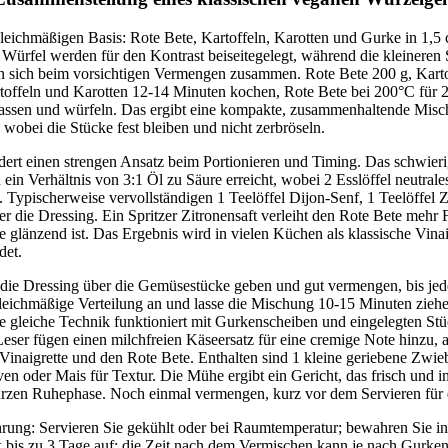
gleichmäßigen Basis: Rote Bete, Kartoffeln, Karotten und Gurke in 1,5
 Würfel werden für den Kontrast beiseitegelegt, während die kleineren
en sich beim vorsichtigen Vermengen zusammen. Rote Bete 200 g, Karto
toffeln und Karotten 12-14 Minuten kochen, Rote Bete bei 200°C für
assen und würfeln. Das ergibt eine kompakte, zusammenhaltende Misch
, wobei die Stücke fest bleiben und nicht zerbröseln.
rdert einen strengen Ansatz beim Portionieren und Timing. Das schwie
ein Verhältnis von 3:1 Öl zu Säure erreicht, wobei 2 Esslöffel neutrale
 Typischerweise vervollständigen 1 Teelöffel Dijon-Senf, 1 Teelöffel 
fer die Dressing. Ein Spritzer Zitronensaft verleiht den Rote Bete mehr 
ie glänzend ist. Das Ergebnis wird in vielen Küchen als klassische Vina
det.
 die Dressing über die Gemüsestücke geben und gut vermengen, bis je
 gleichmäßige Verteilung an und lasse die Mischung 10-15 Minuten zieh
e gleiche Technik funktioniert mit Gurkenscheiben und eingelegten Stü
eser fügen einen milchfreien Käseersatz für eine cremige Note hinzu, 
Vinaigrette und den Rote Bete. Enthalten sind 1 kleine geriebene Zwieb
ven oder Mais für Textur. Die Mühe ergibt ein Gericht, das frisch und in
urzen Ruhephase. Noch einmal vermengen, kurz vor dem Servieren für ei
ung: Servieren Sie gekühlt oder bei Raumtemperatur; bewahren Sie i
 bis zu 3 Tage auf; die Zeit nach dem Vermischen kann je nach Gurkenf