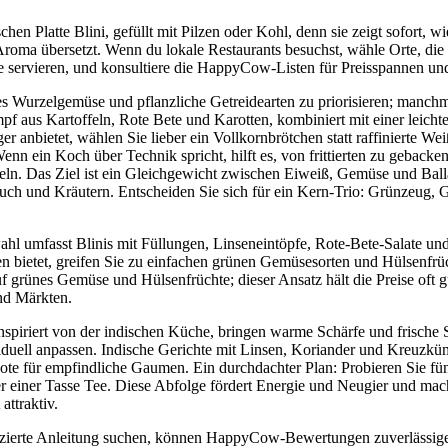
chen Platte Blini, gefüllt mit Pilzen oder Kohl, denn sie zeigt sofort, wi
Aroma übersetzt. Wenn du lokale Restaurants besuchst, wähle Orte, die
e servieren, und konsultiere die HappyCow-Listen für Preisspannen und
s Wurzelgemüse und pflanzliche Getreidearten zu priorisieren; manchmal
mpf aus Kartoffeln, Rote Bete und Karotten, kombiniert mit einer leich
anbietet, wählen Sie lieber ein Vollkornbrötchen statt raffinierte Wei
enn ein Koch über Technik spricht, hilft es, von frittierten zu gebacken
ln. Das Ziel ist ein Gleichgewicht zwischen Eiweiß, Gemüse und Ballas
ch und Kräutern. Entscheiden Sie sich für ein Kern-Trio: Grünzeug, G
ahl umfasst Blinis mit Füllungen, Linseneintöpfe, Rote-Bete-Salate und
n bietet, greifen Sie zu einfachen grünen Gemüsesorten und Hülsenfrüc
f grünes Gemüse und Hülsenfrüchte; dieser Ansatz hält die Preise oft g
nd Märkten.
piriert von der indischen Küche, bringen warme Schärfe und frische Sä
dividuell anpassen. Indische Gerichte mit Linsen, Koriander und Kreuzkü
te für empfindliche Gaumen. Ein durchdachter Plan: Probieren Sie fü
er einer Tasse Tee. Diese Abfolge fördert Energie und Neugier und mac
attraktiv.
ifizierte Anleitung suchen, können HappyCow-Bewertungen zuverlässig