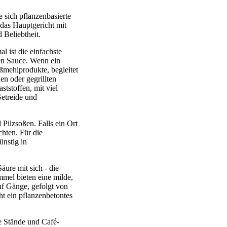
e sich pflanzenbasierte
 das Hauptgericht mit
 Beliebtheit.
 ist die einfachste
ten Sauce. Wenn ein
ßmehlprodukte, begleitet
en oder gegrillten
tstoffen, mit viel
etreide und
 Pilzsoßen. Falls ein Ort
hten. Für die
ünstig in
ure mit sich - die
mmel bieten eine milde,
nf Gänge, gefolgt von
ht ein pflanzenbetontes
e Stände und Café-