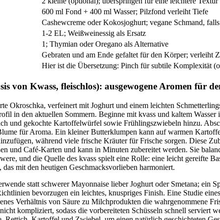
2 kleine (optional); überspringen für eine leichtere Textur
600 ml Fond + 400 ml Wasser; Pilzfond verleiht Tiefe
Cashewcreme oder Kokosjoghurt; vegane Schmand, falls
1-2 EL; Weißweinessig als Ersatz
1; Thymian oder Oregano als Alternative
Gebraten und am Ende gefaltet für den Körper; verleiht Z
Hier ist die Übersetzung: Pinch für subtile Komplexität (o
sis von Kwass, fleischlos): ausgewogene Aromen für 
rte Okroschka, verfeinert mit Joghurt und einem leichten Schmetterling
rofil in den aktuellen Sommern. Beginne mit kvass und kaltem Wasser i
ich und gekochte Kartoffelwürfel sowie Frühlingszwiebeln hinzu. Abs
 Blume für Aroma. Ein kleiner Butterklumpen kann auf warmen Kartoff
hinzufügen, während viele frische Kräuter für Frische sorgen. Diese Zub
aßen und Café-Karten und kann in Minuten zubereitet werden. Sie balan
re, und die Quelle des kvass spielt eine Rolle: eine leicht gereifte Ba
, das mit den heutigen Geschmacksvorlieben harmoniert.
erwende statt schwerer Mayonnaise lieber Joghurt oder Smetana; ein Spri
chtlinien bevorzugen ein leichtes, knuspriges Finish. Eine Studie eines 
genes Verhältnis von Säure zu Milchprodukten die wahrgenommene Fris
 nicht kompliziert, sodass die vorbereiteten Schüsseln schnell serviert 
, Rettich, Kartoffel und Zwiebel, um einen natürlich geschichteten Ge