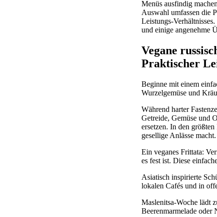
Menüs ausfindig machen 
Auswahl umfassen die Pr
Leistungs-Verhältnisses
und einige angenehme Ü
Vegane russisc
Praktischer Le
Beginne mit einem einfa
Wurzelgemüse und Kräu
Während harter Fastenzei
Getreide, Gemüse und Ol
ersetzen. In den größten 
gesellige Anlässe macht
Ein veganes Frittata: Ve
es fest ist. Diese einfach
Asiatisch inspirierte Sc
lokalen Cafés und in off
Maslenitsa-Woche lädt z
Beerenmarmelade oder Nu