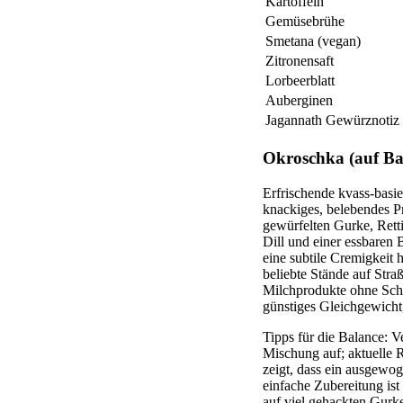
Kartoffeln
Gemüsebrühe
Smetana (vegan)
Zitronensaft
Lorbeerblatt
Auberginen
Jagannath Gewürznotiz
Okroschka (auf Ba
Erfrischende kvass-basie
knackiges, belebendes P
gewürfelten Gurke, Rett
Dill und einer essbaren
eine subtile Cremigkeit 
beliebte Stände auf Str
Milchprodukte ohne Schwe
günstiges Gleichgewicht
Tipps für die Balance: V
Mischung auf; aktuelle Ri
zeigt, dass ein ausgewo
einfache Zubereitung ist
auf viel gehackten Gurke