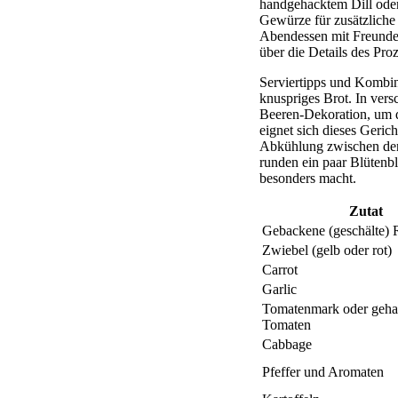
handgehacktem Dill oder 
Gewürze für zusätzliche
Abendessen mit Freunden
über die Details des Proz
Serviertipps und Kombin
knuspriges Brot. In ver
Beeren-Dekoration, um d
eignet sich dieses Geri
Abkühlung zwischen den S
runden ein paar Blütenbl
besonders macht.
Zutat
Gebackene (geschälte) 
Zwiebel (gelb oder rot)
Carrot
Garlic
Tomatenmark oder geha
Tomaten
Cabbage
Pfeffer und Aromaten