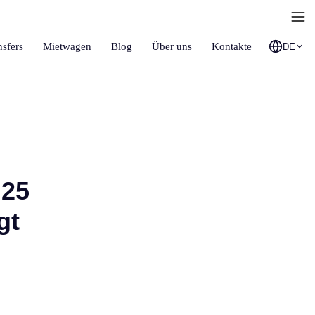
nsfers
Mietwagen
Blog
Über uns
Kontakte
DE
 25
gt