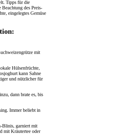
t. Tipps für die
 Beachtung des Preis-
chte, eingelegtes Gemüse
tion:
Buchweizengrütze mit
lokale Hülsenfrüchte,
kosjoghurt kann Sahne
iger und nützlicher für
nzu, dann brate es, bis
ing. Immer beliebt in
linis, garniert mit
d mit Kräutertee oder