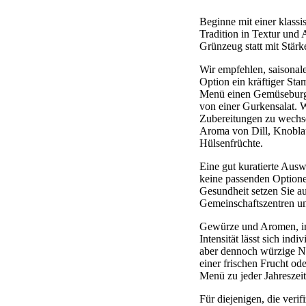
Beginne mit einer klassis
Tradition in Textur und 
Grünzeug statt mit Stärk
Wir empfehlen, saisonale
Option ein kräftiger Sta
Menü einen Gemüseburger 
von einer Gurkensalat. W
Zubereitungen zu wechse
Aroma von Dill, Knoblau
Hülsenfrüchte.
Eine gut kuratierte Ausw
keine passenden Optione
Gesundheit setzen Sie au
Gemeinschaftszentren u
Gewürze und Aromen, ins
Intensität lässt sich in
aber dennoch würzige No
einer frischen Frucht od
Menü zu jeder Jahreszeit 
Für diejenigen, die ver