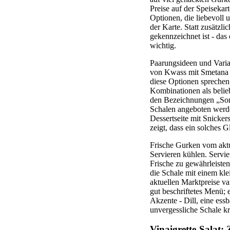
Preise auf der Speiseka
Optionen, die liebevoll 
der Karte. Statt zusätzl
gekennzeichnet ist - das 
wichtig.
Paarungsideen und Variat
von Kwass mit Smetana u
diese Optionen sprechen 
Kombinationen als belieb
den Bezeichnungen „Som
Schalen angeboten werde
Dessertseite mit Snicke
zeigt, dass ein solches G
Frische Gurken vom aktu
Servieren kühlen. Servie
Frische zu gewährleisten
die Schale mit einem kle
aktuellen Marktpreise va
gut beschriftetes Menü; e
Akzente - Dill, eine es
unvergessliche Schale k
Vinaigrette-Salat: