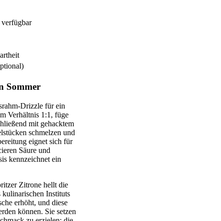
 verfügbar
artheit
ptional)
den Sommer
srahm-Drizzle für ein
m Verhältnis 1:1, füge
chließend mit gehacktem
elstücken schmelzen und
ereitung eignet sich für
cieren Säure und
sis kennzeichnet ein
tzer Zitrone hellt die
kulinarischen Instituts
che erhöht, und diese
werden können. Sie setzen
schmack zu erzielen; die