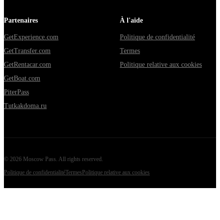
Partenaires
À l'aide
GetExperience.com
Politique de confidentialité
GetTransfer.com
Termes
GetRentacar.com
Politique relative aux cookies
GetBoat.com
PiterPass
Tutkakdoma.ru
©
2026
Moscow Pass
. All rights reserved.
Politique de confidentialité
Termes
Politique relative aux cookies