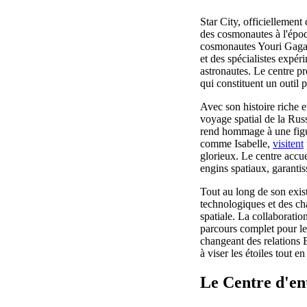
Star City, officiellemen
des cosmonautes à l'épo
cosmonautes Youri Gagarin
et des spécialistes expé
astronautes. Le centre p
qui constituent un outil p
Avec son histoire riche e
voyage spatial de la Rus
rend hommage à une figur
comme Isabelle,
visitent
glorieux. Le centre accue
engins spatiaux, garantis
Tout au long de son exi
technologiques et des ch
spatiale. La collaboration
parcours complet pour le
changeant des relations Es
à viser les étoiles tout e
Le Centre d'en