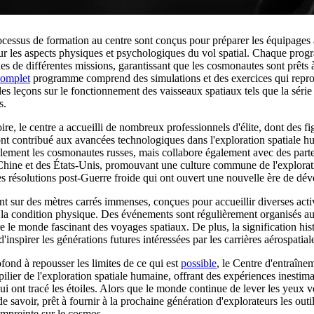
rocessus de formation au centre sont conçus pour préparer les équipages 
 sur les aspects physiques et psychologiques du vol spatial. Chaque pro
s de différentes missions, garantissant que les cosmonautes sont prêts à
complet
programme comprend des simulations et des exercices qui reprod
 des leçons sur le fonctionnement des vaisseaux spatiaux tels que la série
s.
ire, le centre a accueilli de nombreux professionnels d'élite, dont des 
nt contribué aux avancées technologiques dans l'exploration spatiale h
ulement les cosmonautes russes, mais collabore également avec des parte
Chine et des États-Unis, promouvant une culture commune de l'exploratio
les résolutions post-Guerre froide qui ont ouvert une nouvelle ère de dé
ent sur des mètres carrés immenses, conçues pour accueillir diverses activ
à la condition physique. Des événements sont régulièrement organisés au
e le monde fascinant des voyages spatiaux. De plus, la signification his
d'inspirer les générations futures intéressées par les carrières aérospatial
nd à repousser les limites de ce qui est
possible
, le Centre d'entraîn
ilier de l'exploration spatiale humaine, offrant des expériences inestim
ui ont tracé les étoiles. Alors que le monde continue de lever les yeux ver
savoir, prêt à fournir à la prochaine génération d'explorateurs les outil
empreinte sur le cosmos.