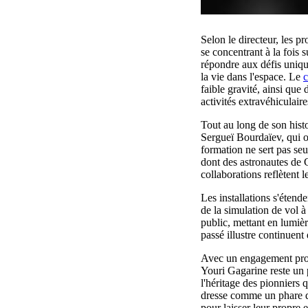
Selon le directeur, les p
se concentrant à la fois
répondre aux défis unique
la vie dans l'espace. Le
faible gravité, ainsi que
activités extravéhiculaire
Tout au long de son histo
Sergueï Bourdaïev, qui o
formation ne sert pas se
dont des astronautes de 
collaborations reflètent 
Les installations s'étend
de la simulation de vol 
public, mettant en lumièr
passé illustre continuent 
Avec un engagement profo
Youri Gagarine reste un p
l'héritage des pionniers q
dresse comme un phare de 
pour laisser leur propre 