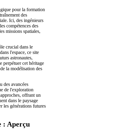
gique pour la formation
traînement des
ale. Ici, des ingénieurs
 les compétences des
es missions spatiales,
ôle crucial dans le
ans l'espace, ce site
uturs astronautes,
e perpétuer cet héritage
 de la modélisation des
nu des avancées
e de l'exploration
s approches, offrant un
guent dans le paysage
er les générations futures
e : Aperçu