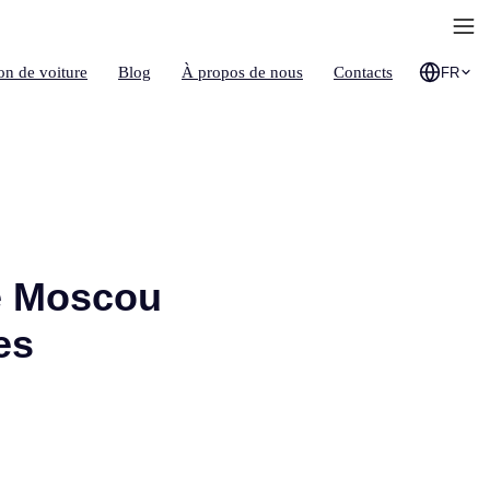
on de voiture
Blog
À propos de nous
Contacts
FR
de Moscou
es