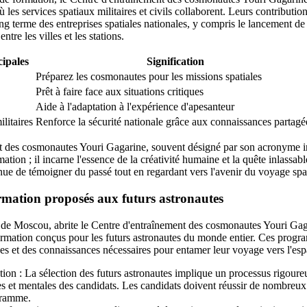
 les services spatiaux militaires et civils collaborent. Leurs contributio
long terme des entreprises spatiales nationales, y compris le lancement de
ntre les villes et les stations.
cipales
Signification
Préparez les cosmonautes pour les missions spatiales
Prêt à faire face aux situations critiques
Aide à l'adaptation à l'expérience d'apesanteur
litaires
Renforce la sécurité nationale grâce aux connaissances partagé
 des cosmonautes Youri Gagarine, souvent désigné par son acronyme inf
ation ; il incarne l'essence de la créativité humaine et la quête inlassabl
inue de témoigner du passé tout en regardant vers l'avenir du voyage spat
mation proposés aux futurs astronautes
s de Moscou, abrite le Centre d'entraînement des cosmonautes Youri Gag
mation conçus pour les futurs astronautes du monde entier. Ces progra
s et des connaissances nécessaires pour entamer leur voyage vers l'esp
tion : La sélection des futurs astronautes implique un processus rigoure
s et mentales des candidats. Les candidats doivent réussir de nombreux 
gramme.