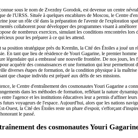
t connue sous le nom de Zvezdny Gorodok, est devenue un centre névral
que de l'URSS. Située à quelques encablures de Moscou, le Centre d'en
e joue un rôle clé dans la préparation de l'avenir de l'exploration spati
rimentés collaborent pour développer des programmes visant à améliorer
ropose de nombreux exercices, simulant les conditions rencontrées lors d
récieux pour les préparer à ce qui les attend.
t sa position stratégique près du Kremlin, la Cité des Étoiles a joué un r
sie. En tant que lieu de résidence de Youri Gagarine, le premier homme d
e légendaire qui a embrassé une nouvelle frontière. De nos jours, les f
pour acquérir des connaissances et une formation qui leur permettront d
ille diverses étapes de formation, de la condition physique à la maîtrise
sant que chaque individu est préparé aux défis de ses missions.
stence, le Centre d'entraînement des cosmonautes Youri Gagarine a con
angements dans les méthodes de formation, reflétant la nature dynamiqu
 entre l'agence et les institutions éducatives leur a permis d'affiner leur
s futurs voyageurs de l'espace. Aujourd'hui, alors que les nations navi
t-Ouest, la Cité des Étoiles reste un phare d'espoir, s'efforçant d'inspir
n honorant le passé.
traînement des cosmonautes Youri Gagarin