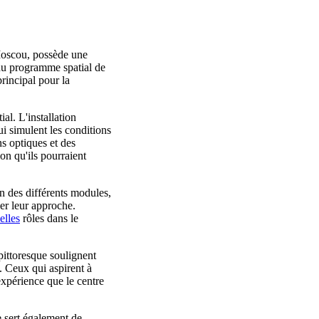
 Moscou, possède une
 du programme spatial de
principal pour la
al. L'installation
i simulent les conditions
s optiques et des
on qu'ils pourraient
on des différents modules,
er leur approche.
elles
rôles dans le
pittoresque soulignent
. Ceux qui aspirent à
expérience que le centre
 sert également de