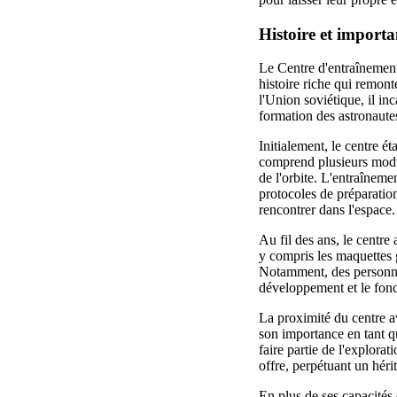
Histoire et import
Le Centre d'entraînement
histoire riche qui remon
l'Union soviétique, il inc
formation des astronaute
Initialement, le centre é
comprend plusieurs modul
de l'orbite. L'entraînem
protocoles de préparation
rencontrer dans l'espace.
Au fil des ans, le centre
y compris les maquettes 
Notamment, des personna
développement et le fon
La proximité du centre a
son importance en tant q
faire partie de l'explora
offre, perpétuant un héri
En plus de ses capacités