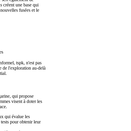
ns créent une base qui
 nouvelles fusées et le
es
ormel, tspk, n'est pas
e de l'exploration au-delà
ial.
arine, qui propose
mmes visent à doter les
ace.
ux qui évalue les
tests pour obtenir leur