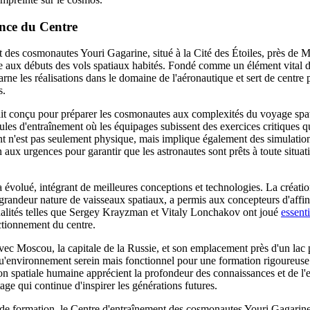
ance du Centre
 des cosmonautes Youri Gagarine, situé à la Cité des Étoiles, près de
te aux débuts des vols spatiaux habités. Fondé comme un élément vital
arne les réalisations dans le domaine de l'aéronautique et sert de centre 
s.
tait conçu pour préparer les cosmonautes aux complexités du voyage spati
es d'entraînement où les équipages subissent des exercices critiques qu
ent n'est pas seulement physique, mais implique également des simulation
 aux urgences pour garantir que les astronautes sont prêts à toute situati
 a évolué, intégrant de meilleures conceptions et technologies. La créati
grandeur nature de vaisseaux spatiaux, a permis aux concepteurs d'affin
lités telles que Sergey Krayzman et Vitaly Lonchakov ont joué
essenti
ctionnement du centre.
vec Moscou, la capitale de la Russie, et son emplacement près d'un lac 
u'environnement serein mais fonctionnel pour une formation rigoureuse
tion spatiale humaine apprécient la profondeur des connaissances et de l'
tage qui continue d'inspirer les générations futures.
 de formation, le Centre d'entraînement des cosmonautes Youri Gagarine