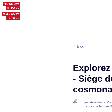
Blog
Explorez
- Siège 
cosmonau
par Anastasia Ma
•
12 min de lecture
3