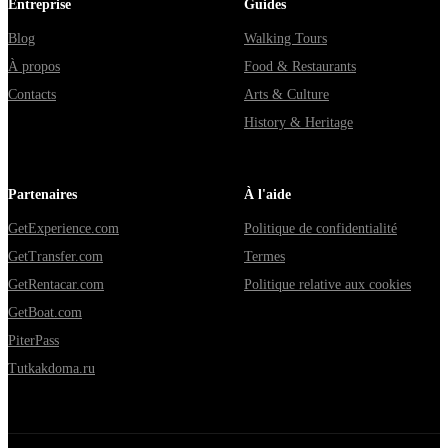
Entreprise
Guides
Blog
Walking Tours
À propos
Food & Restaurants
Contacts
Arts & Culture
History & Heritage
Partenaires
À l'aide
GetExperience.com
Politique de confidentialité
GetTransfer.com
Termes
GetRentacar.com
Politique relative aux cookies
GetBoat.com
PiterPass
Tutkakdoma.ru