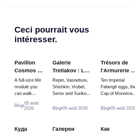
Ceci pourrait vous
intéresser.
Pavillon
Galerie
Trésors de
Cosmos à
Tretiakov : Les
l'Armurerie d
VDNKh : À
chefs-d'œuvre
Kremlin :
A full-size Mir
Repin, Vasnetsov,
Ten Imperial
l'intérieur
à ne pas
œufs Faberg
module you
Shishkin, Vrubel,
Fabergé eggs, th
can walk
Serov and Surikov
Cap of Monomak
de la plus
manquer
trônes et
through, the
— the works that
the double throne
grande
robes de
05 août
Blog
Energia–
stop people, where
of two boy tsars
2026
Blog
05 août 2026
Blog
05 août 202
exposition
couronneme
Buran model,
they hang, and why
and the coronatio
spatiale de
scorched
booking the...
dress of
Russie
descent
Catherine...
Куда
Галереи
Как
capsules and