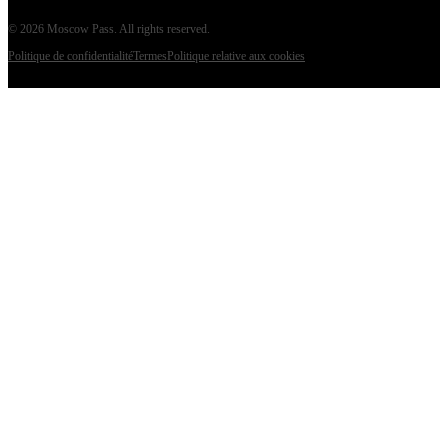
©
2026
Moscow Pass
. All rights reserved.
Politique de confidentialité
Termes
Politique relative aux cookies