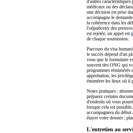
d'autres caractéristiques 
médicaux ou des déclarat
une décision est prise d
accompagne le demandeur 
la cohérence dans les dél
l'обработку des preuves 
est rejetée, un appel est
p
de chaque soumission.
Parcours du visa humanita
le succès dépend d'un plan
vous que le formulaire e
souvent des ONG qui vous
programmes rémunérés exi
approbation, les privilèg
énumérer les lieux où il p
Notes pratiques : abonnez
préparez certains docume
d'endroits où vous pourri
lorsque cela est possible
accompagnera du début à l
étayer votre dossier ; pl
L'entretien au servi