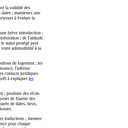
ez la validité des
s dates ; maintenez une
ieweurs à évaluer la
une brève introduction ;
oboration ; de l'attitude
 le statut protégé peut
votre admissibilité à la
ositions de logement ; les
issance, l'adresse
les contacts juridiques
 prêt à expliquer
les
ts ; produire des récits
oposer de fournir des
parée de dates, lieux,
ossier.
es traductions ; montrer
inence pour chaque