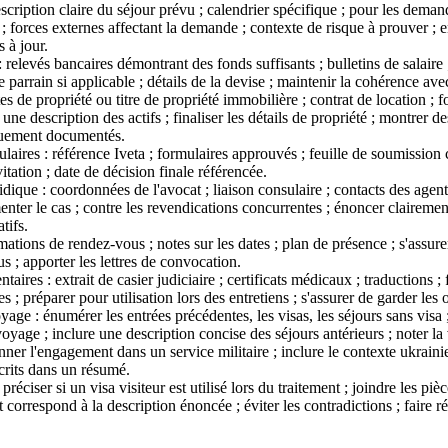
scription claire du séjour prévu ; calendrier spécifique ; pour les demande
 ; forces externes affectant la demande ; contexte de risque à prouver ; 
 à jour.
 relevés bancaires démontrant des fonds suffisants ; bulletins de salaire ;
e parrain si applicable ; détails de la devise ; maintenir la cohérence ave
ctes de propriété ou titre de propriété immobilière ; contrat de location ; fo
 une description des actifs ; finaliser les détails de propriété ; montrer de
iquement documentés.
ulaires : référence Iveta ; formulaires approuvés ; feuille de soumission c
vitation ; date de décision finale référencée.
idique : coordonnées de l'avocat ; liaison consulaire ; contacts des agen
nter le cas ; contre les revendications concurrentes ; énoncer clairement 
tifs.
mations de rendez-vous ; notes sur les dates ; plan de présence ; s'assure
us ; apporter les lettres de convocation.
aires : extrait de casier judiciaire ; certificats médicaux ; traductions 
s ; préparer pour utilisation lors des entretiens ; s'assurer de garder les
age : énumérer les entrées précédentes, les visas, les séjours sans visa ;
oyage ; inclure une description concise des séjours antérieurs ; noter la 
nner l'engagement dans un service militaire ; inclure le contexte ukrainie
écrits dans un résumé.
préciser si un visa visiteur est utilisé lors du traitement ; joindre les pièce
t correspond à la description énoncée ; éviter les contradictions ; faire r