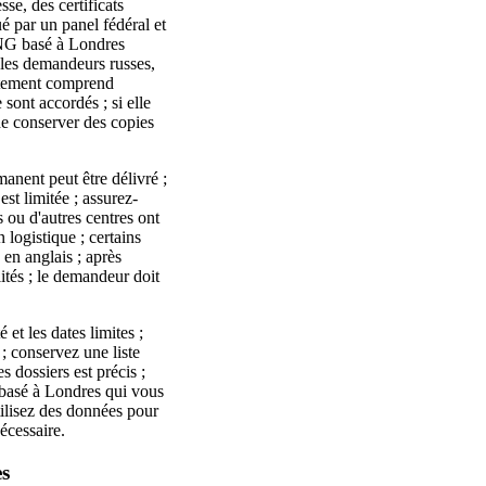
sse, des certificats
é par un panel fédéral et
 ONG basé à Londres
 les demandeurs russes,
raitement comprend
sont accordés ; si elle
 de conserver des copies
anent peut être délivré ;
est limitée ; assurez-
 ou d'autres centres ont
logistique ; certains
en anglais ; après
ités ; le demandeur doit
et les dates limites ;
; conservez une liste
s dossiers est précis ;
r basé à Londres qui vous
tilisez des données pour
écessaire.
es