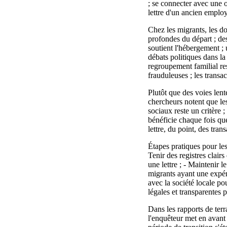
; se connecter avec une or
lettre d'un ancien employ
Chez les migrants, les d
profondes du départ ; des 
soutient l'hébergement ; 
débats politiques dans la 
regroupement familial re
frauduleuses ; les transa
Plutôt que des voies lent
chercheurs notent que les
sociaux reste un critère 
bénéficie chaque fois que
lettre, du point, des tra
Étapes pratiques pour les
Tenir des registres clairs
une lettre ; - Maintenir l
migrants ayant une expér
avec la société locale pou
légales et transparentes p
Dans les rapports de te
l'enquêteur met en avant d