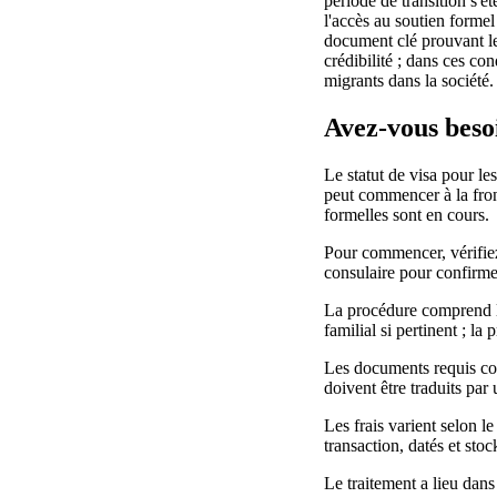
période de transition s'é
l'accès au soutien formel
document clé prouvant les
crédibilité ; dans ces co
migrants dans la société.
Avez-vous beso
Le statut de visa pour le
peut commencer à la front
formelles sont en cours.
Pour commencer, vérifiez 
consulaire pour confirmer
La procédure comprend l
familial si pertinent ; la
Les documents requis com
doivent être traduits par
Les frais varient selon le
transaction, datés et stoc
Le traitement a lieu dans