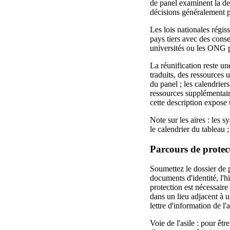
de panel examinent la des
décisions généralement p
Les lois nationales régis
pays tiers avec des conse
universités ou les ONG pe
La réunification reste un
traduits, des ressources 
du panel ; les calendrier
ressources supplémentaire
cette description expose 
Note sur les aires : les 
le calendrier du tableau ;
Parcours de protect
Soumettez le dossier de p
documents d'identité, l'h
protection est nécessaire 
dans un lieu adjacent à u
lettre d'information de 
Voie de l'asile : pour êtr