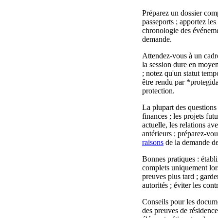
Préparez un dossier compl
passeports ; apportez les
chronologie des événement
demande.
Attendez-vous à un cadre
la session dure en moyenn
; notez qu'un statut tempo
être rendu par *protegida
protection.
La plupart des questions p
finances ; les projets fut
actuelle, les relations av
antérieurs ; préparez-vou
raisons
de la demande de 
Bonnes pratiques : établir
complets uniquement lorsqu
preuves plus tard ; garde
autorités ; éviter les con
Conseils pour les documen
des preuves de résidence 