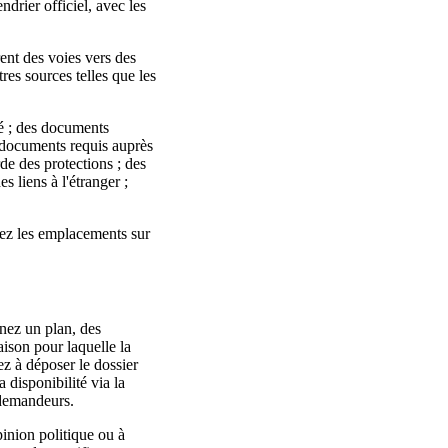
ndrier officiel, avec les
ent des voies vers des
res sources telles que les
ité ; des documents
es documents requis auprès
rde des protections ; des
s liens à l'étranger ;
fiez les emplacements sur
gnez un plan, des
aison pour laquelle la
sez à déposer le dossier
 disponibilité via la
 demandeurs.
opinion politique ou à