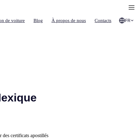
on de voiture
Blog
À propos de nous
Contacts
FR
Mexique
des certificats apostillés