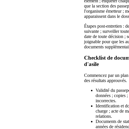
élément ; étiqueter chaque
que la section des passep
l'organisme émetteur ; mon
apparaissent dans le doss
Étapes post-entretien : d
suivante ; surveiller tout
date de toute décision ;
joignable pour que les au
documents supplémentair
Checklist de docum
d'asile
Commencez par un plan ap
des résultats approuvés.
Validité du passep
données ; copies 
incorrectes.
Identification et 
charge ; acte de ma
relations.
Documents de statut
années de résidenc