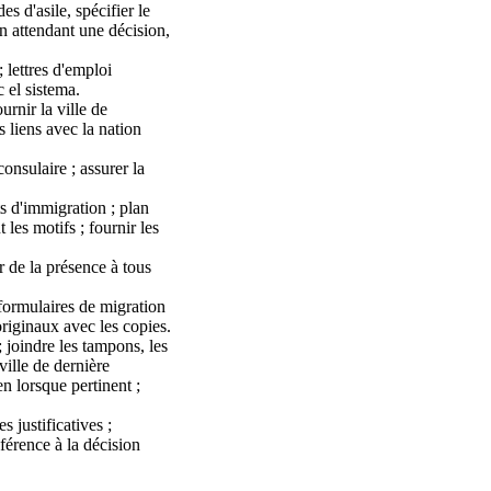
s d'asile, spécifier le
en attendant une décision,
 lettres d'emploi
c el sistema.
urnir la ville de
s liens avec la nation
onsulaire ; assurer la
ts d'immigration ; plan
les motifs ; fournir les
r de la présence à tous
; formulaires de migration
 originaux avec les copies.
 joindre les tampons, les
ville de dernière
n lorsque pertinent ;
s justificatives ;
éférence à la décision