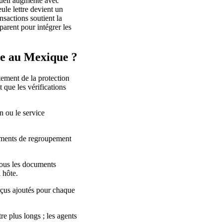
ccueil augmente avec
eule lettre devient un
nsactions soutient la
parent pour intégrer les
ge au Mexique ?
itement de la protection
 que les vérifications
n ou le service
uments de regroupement
tous les documents
 hôte.
 reçus ajoutés pour chaque
re plus longs ; les agents