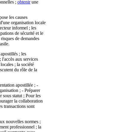
onnelles ;
obtenir
une
pose les causes
 d'une organisation locale
ecteur informel ; les
pations de sécurité et le
es risques de demandes
asile.
postillés ; les
; l'accès aux services
ocales ; la société
scutent du rôle de la
tation apostillée ; -
rganisation ; - Préparer
r sous statut ; Pour les
ourager la collaboration
es transactions sont
aux nouvelles normes ;
ement professionnel ; la