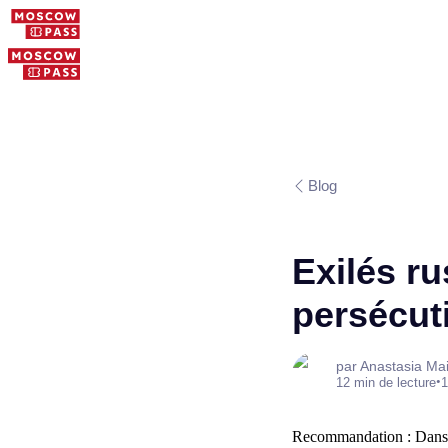
Blog
Exilés ru
persécut
par Anastasia Ma
•
12 min de lecture
1
Recommandation : Dans les