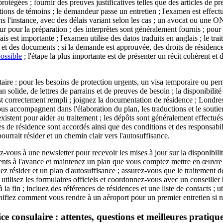
protégées ; fournir des preuves justificatives telles que des articles de pre
ions de témoins ; le demandeur passe un entretien ; l'examen est effectu
ans l'instance, avec des délais variant selon les cas ; un avocat ou une
pour la préparation ; des interprètes sont généralement fournis ; pour
ais est importante ; l'examen utilise des datos traduits en anglais ; le t
et des documents ; si la demande est approuvée, des droits de résidence 
ossible
; l'étape la plus importante est de présenter un récit cohérent et
ire : pour les besoins de protection urgents, un visa temporaire ou perm
 solide, de lettres de parrains et de preuves de besoin ; la disponibilité 
st correctement rempli ; joignez la documentation de résidence ; Londres
 accompagnent dans l'élaboration du plan, les traductions et le soutien 
stent pour aider au traitement ; les dépôts sont généralement effectués 
es de résidence sont accordés ainsi que des conditions et des responsabil
ourrait résider et un chemin clair vers l'autosuffisance.
-vous à une newsletter pour recevoir les mises à jour sur la disponibilité 
nts à l'avance et maintenez un plan que vous comptez mettre en œuvre 
ez résider et un plan d'autosuffisance ; assurez-vous que le traitement de
, utilisez les formulaires officiels et coordonnez-vous avec un conseille
a fin ; incluez des références de résidences et une liste de contacts ; u
anifiez comment vous rendre à un aéroport pour un premier entretien si n
ce consulaire : attentes, questions et meilleures pratiqu