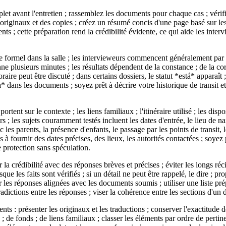
et avant l'entretien ; rassemblez les documents pour chaque cas ; vérifi
 originaux et des copies ; créez un résumé concis d'une page basé sur le
s ; cette préparation rend la crédibilité évidente, ce qui aide les interv
 formel dans la salle ; les intervieweurs commencent généralement par 
e plusieurs minutes ; les résultats dépendent de la constance ; de la corr
raire peut être discuté ; dans certains dossiers, le statut *está* apparaît ;
* dans les documents ; soyez prêt à décrire votre historique de transit et 
ortent sur le contexte ; les liens familiaux ; l'itinéraire utilisé ; les disp
urs ; les sujets couramment testés incluent les dates d'entrée, le lieu de na
ec les parents, la présence d'enfants, le passage par les points de transit, 
s à fournir des dates précises, des lieux, les autorités contactées ; soyez
protection sans spéculation.
 la crédibilité avec des réponses brèves et précises ; éviter les longs réci
e les faits sont vérifiés ; si un détail ne peut être rappelé, le dire ; pr
r les réponses alignées avec les documents soumis ; utiliser une liste pré
tradictions entre les réponses ; viser la cohérence entre les sections d'un d
ts : présenter les originaux et les traductions ; conserver l'exactitude d
; de fonds ; de liens familiaux ; classer les éléments par ordre de pert