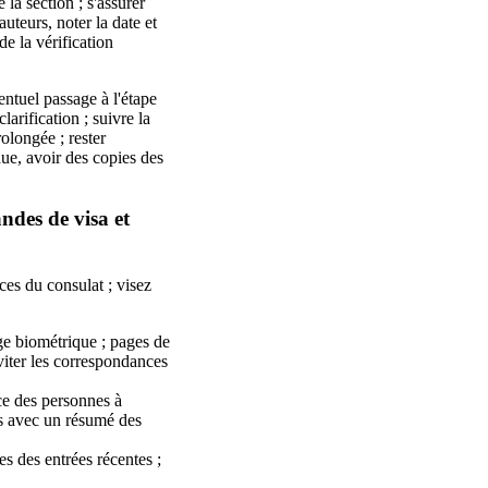
 la section ; s'assurer
uteurs, noter la date et
de la vérification
entuel passage à l'étape
larification ; suivre la
olongée ; rester
due, avoir des copies des
ndes de visa et
es du consulat ; visez
ge biométrique ; pages de
iter les correspondances
ce des personnes à
its avec un résumé des
es des entrées récentes ;