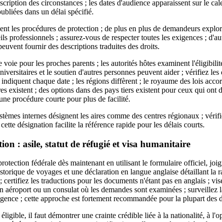
cription des circonstances ; les dates d'audience apparaissent sur le cale
ubliées dans un délai spécifié.
sent les procédures de protection ; de plus en plus de demandeurs explor
ils professionnels ; assurez-vous de respecter toutes les exigences ; d'aut
uvent fournir des descriptions traduites des droits.
e voie pour les proches parents ; les autorités hôtes examinent l'éligibil
universitaires et le soutien d'autres personnes peuvent aider ; vérifiez l
s indiquent chaque date ; les régions diffèrent ; le royaume des lois acco
s existent ; des options dans des pays tiers existent pour ceux qui ont de
une procédure courte pour plus de facilité.
systèmes internes désignent les aires comme des centres régionaux ; véri
 cette désignation facilite la référence rapide pour les délais courts.
ion : asile, statut de réfugié et visa humanitaire
rotection fédérale dès maintenant en utilisant le formulaire officiel, joi
istorique de voyages et une déclaration en langue anglaise détaillant la r
; certifiez les traductions pour les documents n'étant pas en anglais ; vi
n aéroport ou un consulat où les demandes sont examinées ; surveillez la
l'agence ; cette approche est fortement recommandée pour la plupart des
e éligible, il faut démontrer une crainte crédible liée à la nationalité, à l'