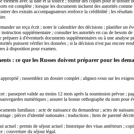
 élément avec la date et la source ; fournir des copies pour le dossier de
orts est complète ; lorsque les documents incluent des autorités comme a
trer des extraits accompagnateurs renforce la crédibilité ; les résultats 
ier.
emander un reçu écrit ; noter le calendrier des décisions ; planifier un év
e instruction supplémentaire ; consulter les autorités en cas de besoin de c
 se préparer à d'éventuels documents supplémentaires ou à une analyse pr
torités puissent vérifier les données ; si la décision n'est pas encore ren
es à disposition pour examen.
ents : ce que les Russes doivent préparer pour les dema
proprié ; rassemblez un dossier complet ; alignez-vous sur les exigenc
ort : passeport valide au moins 12 mois après la soumission prévue ; pa
; sauvegardes numériques ; assurer la bonne orthographe du nom pour év
documents familiaux : acte de naissance du demandeur ; actes de naissan
riage ; pièces d'identité nationales ; traductions ; liens de parenté décr
 actuel : permis de séjour actuel ; historique des visas antérieurs ; copi
e ; couverture du séjour légal.