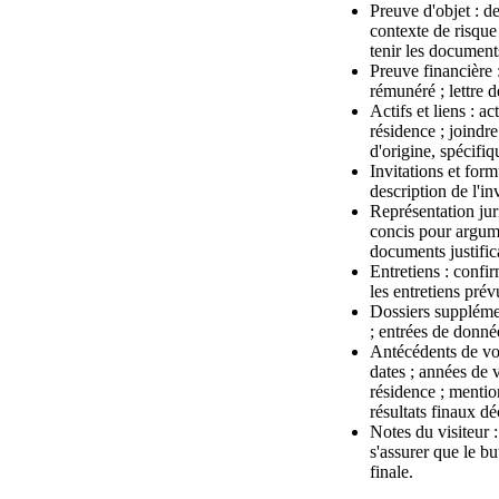
Preuve d'objet : de
contexte de risque
tenir les documents
Preuve financière :
rémunéré ; lettre d
Actifs et liens : a
résidence ; joindre
d'origine, spécif
Invitations et form
description de l'in
Représentation jur
concis pour argume
documents justifica
Entretiens : confir
les entretiens prév
Dossiers supplément
; entrées de donnée
Antécédents de voy
dates ; années de v
résidence ; mentio
résultats finaux d
Notes du visiteur : 
s'assurer que le bu
finale.