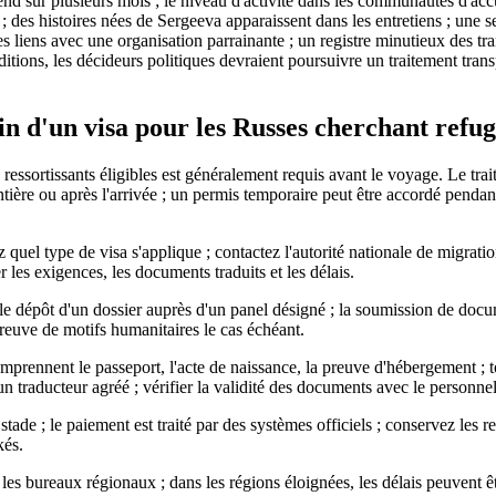
tend sur plusieurs mois ; le niveau d'activité dans les communautés d'a
 ; des histoires nées de Sergeeva apparaissent dans les entretiens ; une s
 liens avec une organisation parrainante ; un registre minutieux des tra
nditions, les décideurs politiques devraient poursuivre un traitement trans
in d'un visa pour les Russes cherchant refu
s ressortissants éligibles est généralement requis avant le voyage. Le tra
ière ou après l'arrivée ; un permis temporaire peut être accordé pendant
quel type de visa s'applique ; contactez l'autorité nationale de migratio
 les exigences, les documents traduits et les délais.
e dépôt d'un dossier auprès d'un panel désigné ; la soumission de doc
 preuve de motifs humanitaires le cas échéant.
prennent le passeport, l'acte de naissance, la preuve d'hébergement ; 
 un traducteur agréé ; vérifier la validité des documents avec le personnel
 stade ; le paiement est traité par des systèmes officiels ; conservez les
kés.
 les bureaux régionaux ; dans les régions éloignées, les délais peuvent êt