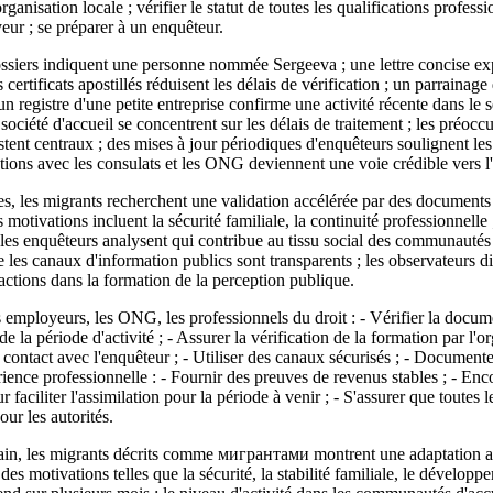
ganisation locale ; vérifier le statut de toutes les qualifications professi
eur ; se préparer à un enquêteur.
ossiers indiquent une personne nommée Sergeeva ; une lettre concise ex
certificats apostillés réduisent les délais de vérification ; un parrainage
un registre d'une petite entreprise confirme une activité récente dans le s
société d'accueil se concentrent sur les délais de traitement ; les préoccu
stent centraux ; des mises à jour périodiques d'enquêteurs soulignent l
ctions avec les consulats et les ONG deviennent une voie crédible vers l'
es, les migrants recherchent une validation accélérée par des documents a
 motivations incluent la sécurité familiale, la continuité professionnelle 
; les enquêteurs analysent qui contribue au tissu social des communautés l
 les canaux d'information publics sont transparents ; les observateurs di
nsactions dans la formation de la perception publique.
 employeurs, les ONG, les professionnels du droit : - Vérifier la documen
 de la période d'activité ; - Assurer la vérification de la formation par l'o
e contact avec l'enquêteur ; - Utiliser des canaux sécurisés ; - Documente
ience professionnelle : - Fournir des preuves de revenus stables ; - Enc
r faciliter l'assimilation pour la période à venir ; - S'assurer que toutes l
our les autorités.
rrain, les migrants décrits comme мигрантами montrent une adaptation 
es motivations telles que la sécurité, la stabilité familiale, le développ