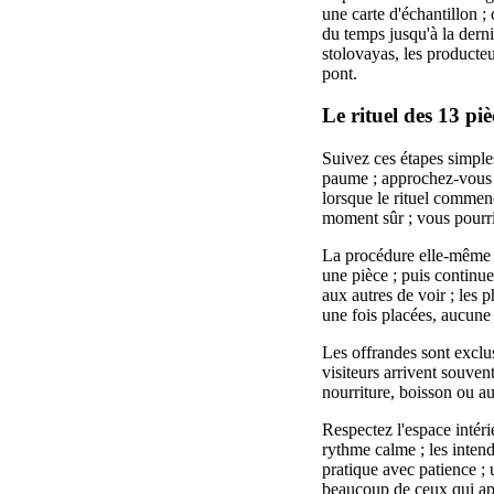
une carte d'échantillon ;
du temps jusqu'à la derni
stolovayas, les producteu
pont.
Le rituel des 13 p
Suivez ces étapes simple
paume ; approchez-vous 
lorsque le rituel commenc
moment sûr ; vous pourrie
La procédure elle-même es
une pièce ; puis continuez
aux autres de voir ; les 
une fois placées, aucune a
Les offrandes sont exclus
visiteurs arrivent souven
nourriture, boisson ou au
Respectez l'espace intéri
rythme calme ; les intend
pratique avec patience ; 
beaucoup de ceux qui appr