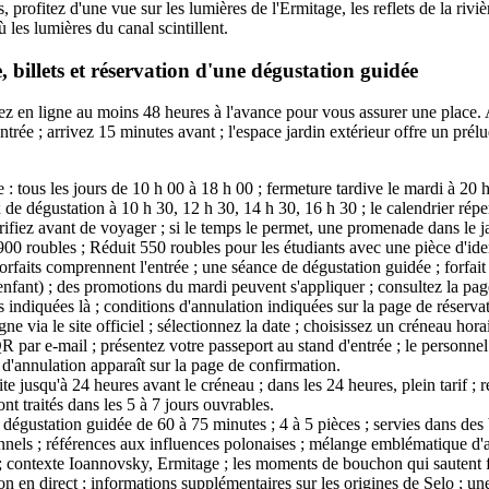
êts, profitez d'une vue sur les lumières de l'Ermitage, les reflets de la riv
 les lumières du canal scintillent.
 billets et réservation d'une dégustation guidée
rvez en ligne au moins 48 heures à l'avance pour vous assurer une place.
entrée ; arrivez 15 minutes avant ; l'espace jardin extérieur offre un prélu
: tous les jours de 10 h 00 à 18 h 00 ; fermeture tardive le mardi à 20 h
 de dégustation à 10 h 30, 12 h 30, 14 h 30, 16 h 30 ; le calendrier rép
érifiez avant de voyager ; si le temps le permet, une promenade dans le ja
 900 roubles ; Réduit 550 roubles pour les étudiants avec une pièce d'ide
 forfaits comprennent l'entrée ; une séance de dégustation guidée ; forfai
enfant) ; des promotions du mardi peuvent s'appliquer ; consultez la page
ons indiquées là ; conditions d'annulation indiquées sur la page de réserva
gne via le site officiel ; sélectionnez la date ; choisissez un créneau hora
par e-mail ; présentez votre passeport au stand d'entrée ; le personnel vé
e d'annulation apparaît sur la page de confirmation.
te jusqu'à 24 heures avant le créneau ; dans les 24 heures, plein tarif ; re
t traités dans les 5 à 7 jours ouvrables.
: dégustation guidée de 60 à 75 minutes ; 4 à 5 pièces ; servies dans des 
onnels ; références aux influences polonaises ; mélange emblématique d'ar
; contexte Ioannovsky, Ermitage ; les moments de bouchon qui sautent f
ion en direct ; informations supplémentaires sur les origines de Selo ; un