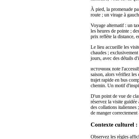
À pied, la promenade pas
route ; un virage à gauc
Voyage alternatif : un tax
les heures de pointe ; de
prix reflète la distance, 
Le lieu accueille les vis
chaudes ; exclusivement po
jours, avec des détails d'
источник note l'accessibil
saison, alors vérifiez le
trajet rapide en bus comp
chemin. Un motif d'inspir
D'un point de vue de clas
réservez la visite guidée
des collations italiennes 
de manger correctement a
Contexte culturel :
Observez les règles affic