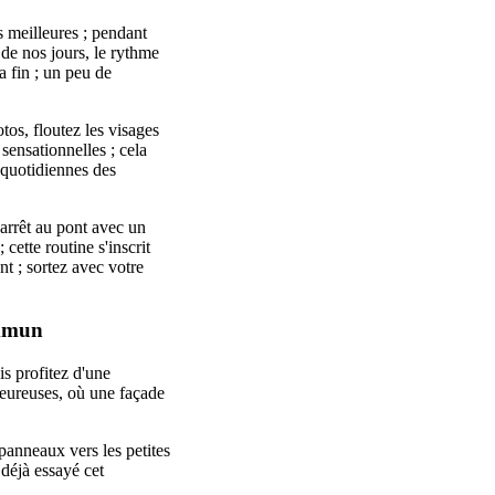
s meilleures ; pendant
 de nos jours, le rythme
la fin ; un peu de
tos, floutez les visages
sensationnelles ; cela
r quotidiennes des
 arrêt au pont avec un
 cette routine s'inscrit
nt ; sortez avec votre
ommun
is profitez d'une
eureuses, où une façade
panneaux vers les petites
 déjà essayé cet