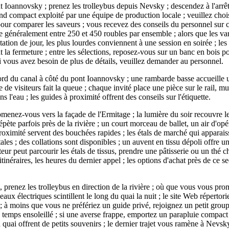
oannovsky ; prenez les trolleybus depuis Nevsky ; descendez à l'arrêt 
nd compact exploité par une équipe de production locale ; veuillez chois
pour comparer les saveurs ; vous recevez des conseils du personnel sur c
ue généralement entre 250 et 450 roubles par ensemble ; alors que les var
ation de jour, les plus lourdes conviennent à une session en soirée ; l
 la fermeture ; entre les sélections, reposez-vous sur un banc en bois 
; si vous avez besoin de plus de détails, veuillez demander au personnel.
rd du canal à côté du pont Ioannovsky ; une rambarde basse accueille u
 de visiteurs fait la queue ; chaque invité place une pièce sur le rail,
s l'eau ; les guides à proximité offrent des conseils sur l'étiquette.
omenez-vous vers la façade de l'Ermitage ; la lumière du soir recouvre l
répète parfois près de la rivière ; un court morceau de ballet, un air d'o
proximité servent des bouchées rapides ; les étals de marché qui apparais
les ; des collations sont disponibles ; un auvent en tissu dépoli offre un
teur peut parcourir les étals de tissus, prendre une pâtisserie ou un thé c
 itinéraires, les heures du dernier appel ; les options d'achat près de ce s
renez les trolleybus en direction de la rivière ; où que vous vous prome
aux électriques scintillent le long du quai la nuit ; le site Web répertorie
; à moins que vous ne préfériez un guide privé, rejoignez un petit grou
 temps ensoleillé ; si une averse frappe, emportez un parapluie compact 
quai offrent de petits souvenirs ; le dernier trajet vous ramène à Nevsk