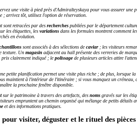
ervez une visite à pied près d'Admiralteyskaya pour vous assurer une p
 ; arrivez tôt, utilisez l'option de réservation.
at sont retracées par des
recherches
publiées par le département culture
r les étiquettes, les
variations
dans les formules montrent comment les 
chés en évolution.
chantillons
sont associés à des sélections de
caviar
; les visiteurs rem
e texture. Un
magasin
adjacent au hall présente des verreries de marqu
n
prix
clairement indiqué ; le
polissage
de plusieurs articles attire l'atte
ne petite planification permet une visite plus riche ; de plus, lorsque la 
s maintient à l'intérieur de l'itinéraire ; si vous manquez un créneau,
naître la prochaine fenêtre disponible.
t
sur le patrimoine à travers des artefacts, des
noms
gravés sur les étiq
s visiteurs empruntent un chemin organisé qui mélange de
petits
détails a
he
et des informations pratiques.
pour visiter, déguster et le rituel des pièce