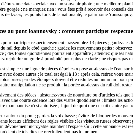
 célébrez une date spéciale avec un souvenir photo ; une meilleure plani
ère gorgée ; ne manquez rien ; vous êtes prêt à recevoir des conseils des
rs de kvass, les points forts de la nationalité, le patrimoine Youssoupov,
ièces au pont Ioannovsky : comment participer respectu
s pour participer respectueusement : rassemblez 13 pièces ; gardez-les f
du rail depuis le côté gauche ; gardez les mouvements petits ; observ
e ; des foules quotidiennes pourraient apparaître ; attendez que les habi
z rejoindre un guide à proximité pour plus de clarté ; ne risquez pas un
t simple : une ligne de pièces dépolies repose au-dessus de l'eau sur le
 avec douze autres ; le total est égal à 13 ; après cela, retirez votre ma
photos prises par des étrangers doivent être réduites au minimum pour pré
utre manipulation ne se produit ; la portée au-dessus du rail doit rester 
ivement des pièces ; abstenez-vous de nourriture ou d'articles tels que le
t avec une courte cadence lors des visites quotidiennes ; limitez les actio
tre marchandise n'est autorisée ; l'ajout de quoi que ce soit d'autre gâch
eur autour du pont ; gardez la voix basse ; évitez de bloquer les mouvem
ants locaux affichent des règles visibles ; les visiteurs russes observent
un dévouement incroyable maintient l'espace sûr ; cette ambiance est réel
écient de tels rites ne précipiteraient pas le moment.