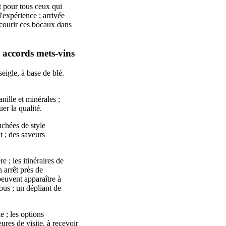
t pour tous ceux qui
'expérience ; arrivée
rcourir ces bocaux dans
t accords mets-vins
eigle, à base de blé.
nille et minérales ;
r la qualité.
uchées de style
t ; des saveurs
e ; les itinéraires de
n arrêt près de
euvent apparaître à
sous ; un dépliant de
e ; les options
ures de visite, à recevoir