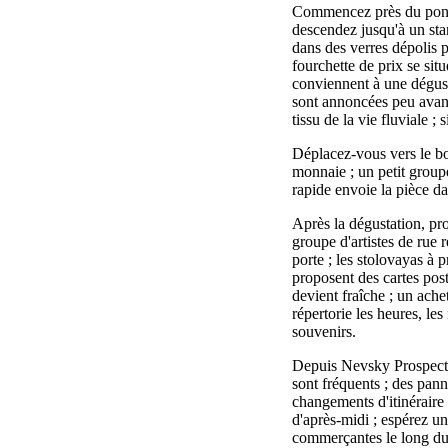
Commencez près du pont I
descendez jusqu'à un sta
dans des verres dépolis 
fourchette de prix se sit
conviennent à une dégust
sont annoncées peu avant
tissu de la vie fluviale 
Déplacez-vous vers le bo
monnaie ; un petit groupe
rapide envoie la pièce dan
Après la dégustation, pr
groupe d'artistes de rue 
porte ; les stolovayas à 
proposent des cartes posta
devient fraîche ; un ache
répertorie les heures, les
souvenirs.
Depuis Nevsky Prospect, p
sont fréquents ; des panne
changements d'itinéraire 
d'après-midi ; espérez un
commerçantes le long du 