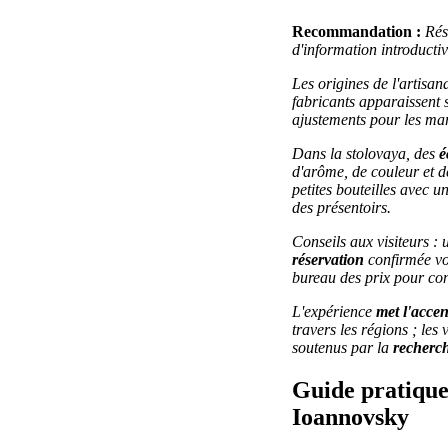
Recommandation :
Rés
d'information introductive
Les origines de l'artisan
fabricants
apparaissent su
ajustements pour les mar
Dans la stolovaya, des
é
d'arôme, de couleur et d
petites bouteilles avec u
des présentoirs.
Conseils aux visiteurs : u
réservation
confirmée vou
bureau des prix pour con
L'expérience
met l'accen
travers les régions ; le
soutenus par la
recherc
Guide pratique 
Ioannovsky