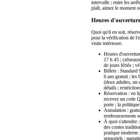
intervalle ; entre les arr
plaît, aimez le moment où
Heures d'ouverture,
Quoi qu'il en soit, rése
pour la vérification de l'
visite intérieure.
Heures d'ouverture 
17 h 45 ; créneaux
de jours fériés ; v
Billets : Standard
6 ans gratuit ; les
(deux adultes, un 
détails ; restricti
Réservation : en li
recevez un code QR 
porte ; la politiqu
Annulation : gratui
remboursements son
À quoi s'attendre 
des contes traditi
pratique moderne 
sensoriels ; narrat