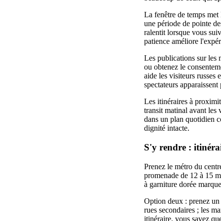
La fenêtre de temps met l
une période de pointe des
ralentit lorsque vous suiv
patience améliore l'expéri
Les publications sur les 
ou obtenez le consenteme
aide les visiteurs russes 
spectateurs apparaissent p
Les itinéraires à proximi
transit matinal avant les 
dans un plan quotidien co
dignité intacte.
S'y rendre : itinér
Prenez le métro du centre
promenade de 12 à 15 mi
à garniture dorée marque 
Option deux : prenez un t
rues secondaires ; les ma
itinéraire, vous savez qu