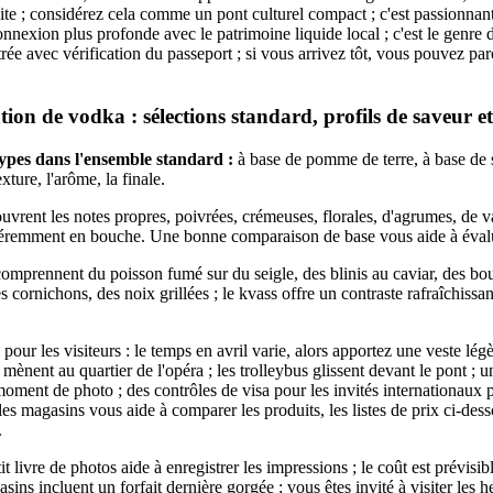
te ; considérez cela comme un pont culturel compact ; c'est passionnan
nnexion plus profonde avec le patrimoine liquide local ; c'est le genre d
trée avec vérification du passeport ; si vous arrivez tôt, vous pouvez pa
ion de vodka : sélections standard, profils de saveur e
pes dans l'ensemble standard :
à base de pomme de terre, à base de s
ture, l'arôme, la finale.
uvrent les notes propres, poivrées, crémeuses, florales, d'agrumes, de va
féremment en bouche. Une bonne comparaison de base vous aide à évalue
omprennent du poisson fumé sur du seigle, des blinis au caviar, des bo
s cornichons, des noix grillées ; le kvass offre un contraste rafraîchissan
pour les visiteurs : le temps en avril varie, alors apportez une veste légèr
mènent au quartier de l'opéra ; les trolleybus glissent devant le pont ; u
ent de photo ; des contrôles de visa pour les invités internationaux p
 les magasins vous aide à comparer les produits, les listes de prix ci-des
.
it livre de photos aide à enregistrer les impressions ; le coût est prévisibl
ins incluent un forfait dernière gorgée ; vous êtes invité à visiter les he