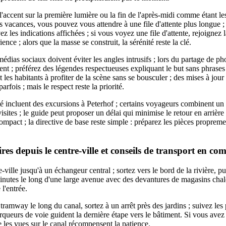
'accent sur la première lumière ou la fin de l'après-midi comme étant le
 vacances, vous pouvez vous attendre à une file d'attente plus longue ;
ez les indications affichées ; si vous voyez une file d'attente, rejoignez 
ence ; alors que la masse se construit, la sérénité reste la clé.
médias sociaux doivent éviter les angles intrusifs ; lors du partage de pho
nt ; préférez des légendes respectueuses expliquant le but sans phrases 
et les habitants à profiter de la scène sans se bousculer ; des mises à jou
arfois ; mais le respect reste la priorité.
té incluent des excursions à Peterhof ; certains voyageurs combinent un
visites ; le guide peut proposer un délai qui minimise le retour en arrière ;
mpact ; la directive de base reste simple : préparez les pièces propreme
aires depuis le centre-ville et conseils de transport en c
-ville jusqu'à un échangeur central ; sortez vers le bord de la rivière, pu
nutes le long d'une large avenue avec des devantures de magasins chal
l'entrée.
ramway le long du canal, sortez à un arrêt près des jardins ; suivez les 
rqueurs de voie guident la dernière étape vers le bâtiment. Si vous avez
e les vues sur le canal récompensent la patience.