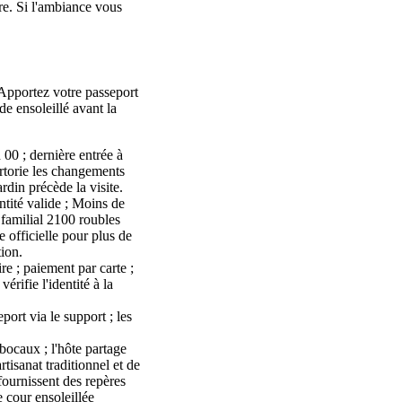
ière. Si l'ambiance vous
 Apportez votre passeport
de ensoleillé avant la
 00 ; dernière entrée à
ertorie les changements
rdin précède la visite.
ntité valide ; Moins de
t familial 2100 roubles
 officielle pour plus de
tion.
ire ; paiement par carte ;
rifie l'identité à la
port via le support ; les
bocaux ; l'hôte partage
tisanat traditionnel et de
ournissent des repères
e cour ensoleillée