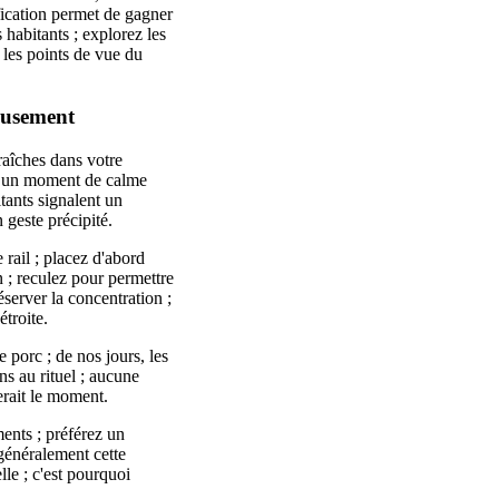
fication permet de gagner
 habitants ; explorez les
 les points de vue du
eusement
raîches dans votre
ez un moment de calme
tants signalent un
 geste précipité.
 rail ; placez d'abord
in ; reculez pour permettre
server la concentration ;
étroite.
 porc ; de nos jours, les
ns au rituel ; aucune
erait le moment.
ents ; préférez un
 généralement cette
le ; c'est pourquoi