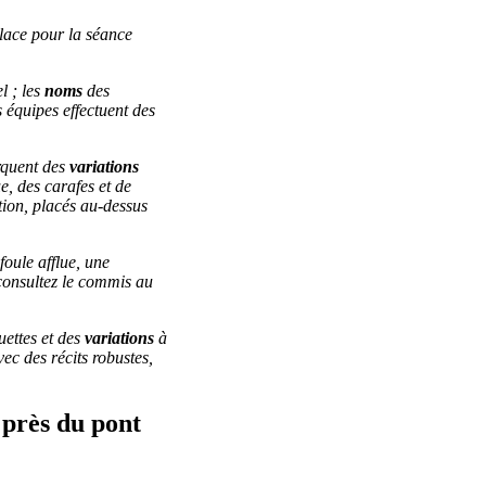
lace pour la séance
l ; les
noms
des
équipes effectuent des
arquent des
variations
e, des carafes et de
ntion, placés au-dessus
foule afflue, une
 consultez le commis au
uettes et des
variations
à
vec des récits robustes,
s près du pont