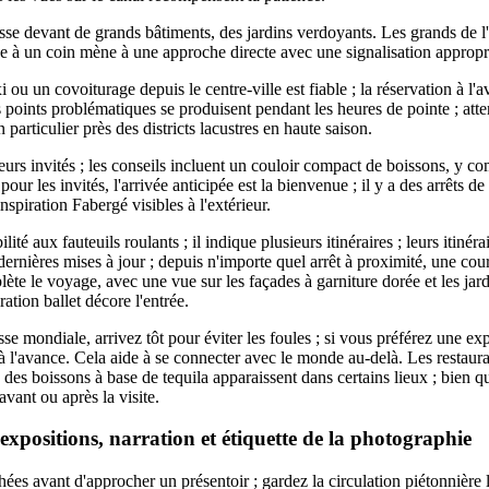
se devant de grands bâtiments, des jardins verdoyants. Les grands de l'a
he à un coin mène à une approche directe avec une signalisation appropri
i ou un covoiturage depuis le centre-ville est fiable ; la réservation à l
s points problématiques se produisent pendant les heures de pointe ; att
en particulier près des districts lacustres en haute saison.
iteurs invités ; les conseils incluent un couloir compact de boissons, y c
ur les invités, l'arrivée anticipée est la bienvenue ; il y a des arrêts de
inspiration Fabergé visibles à l'extérieur.
ité aux fauteuils roulants ; il indique plusieurs itinéraires ; leurs itinéra
s dernières mises à jour ; depuis n'importe quel arrêt à proximité, une c
lète le voyage, avec une vue sur les façades à garniture dorée et les ja
ation ballet décore l'entrée.
se mondiale, arrivez tôt pour éviter les foules ; si vous préférez une ex
 à l'avance. Cela aide à se connecter avec le monde au-delà. Les restaura
; des boissons à base de tequila apparaissent dans certains lieux ; bien qu
vant ou après la visite.
 expositions, narration et étiquette de la photographie
hées avant d'approcher un présentoir ; gardez la circulation piétonnière 