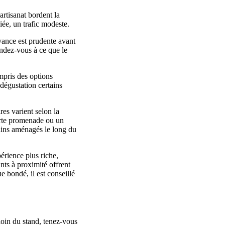
rtisanat bordent la
ée, un trafic modeste.
'avance est prudente avant
endez-vous à ce que le
ompris des options
 dégustation certains
ires varient selon la
ourte promenade ou un
rdins aménagés le long du
périence plus riche,
nts à proximité offrent
e bondé, il est conseillé
loin du stand, tenez-vous