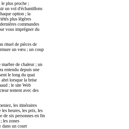
le plus proche ;
ir un vol d'échantillons
haque option ; la
iétés plus légères
es dernières commandes
pour vous imprégner du
n rituel de pièces de
 murmure un vœu ; un coup
e marbre de chaleur ; un
péra entendu depuis une
sent le long du quai
 abri lorsque la brise
haud ; le site Web
ecteur tentent avec des
niez, les itinéraires
 les heures, les prix, les
pe de six personnes en fin
; les zones
y dans un court