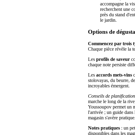
accompagne la visi
recherchent une co
près du stand d'en
le jardin.
Options de dégustat
Commencez par trois ty
Chaque pièce révèle la tex
Les
profils de saveur
co
chaque note persiste dif
Les
accords mets-vins
c
stolovayas, du beurre, de
incroyables émergent.
Conseils de planification
marche le long de la rive 
Youssoupov permet un mom
l'arrivée ; un guide dans
magasin s'avère pratique
Notes pratiques
: un pet
disponibles dans les magas