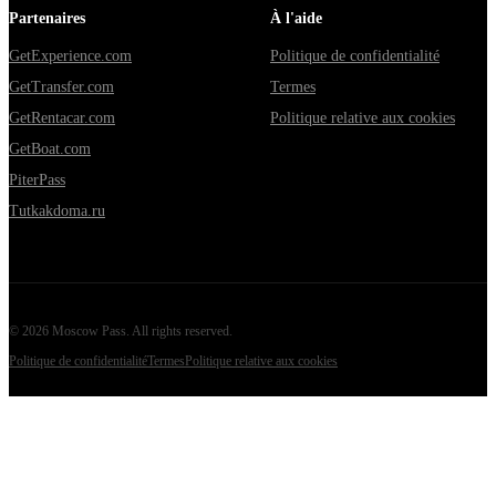
Partenaires
À l'aide
GetExperience.com
Politique de confidentialité
GetTransfer.com
Termes
GetRentacar.com
Politique relative aux cookies
GetBoat.com
PiterPass
Tutkakdoma.ru
©
2026
Moscow Pass
. All rights reserved.
Politique de confidentialité
Termes
Politique relative aux cookies