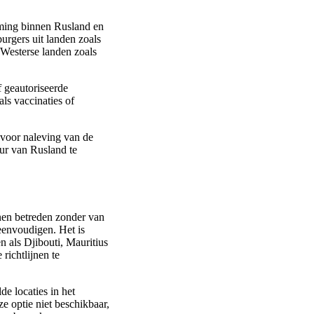
mming binnen Rusland en
burgers uit landen zoals
 Westerse landen zoals
f geautoriseerde
ls vaccinaties of
 voor naleving van de
uur van Rusland te
nnen betreden zonder van
reenvoudigen. Het is
n als Djibouti, Mauritius
richtlijnen te
e locaties in het
e optie niet beschikbaar,