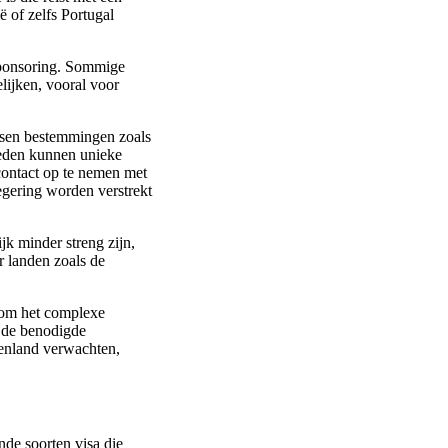
 of zelfs Portugal
sponsoring. Sommige
lijken, vooral voor
eisen bestemmingen zoals
ieden kunnen unieke
ontact op te nemen met
egering worden verstrekt
jk minder streng zijn,
r landen zoals de
en om het complexe
m de benodigde
tenland verwachten,
de soorten visa die