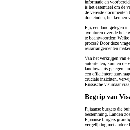
informatie en voorbereid
is het essentieel om de v
de vereiste documenten t
doeleinden, het kennen v
Fiji, een land gelegen i
avonturen over de hele w
te beantwoorden: Welke 
proces? Door deze vrage
reisarrangementen make
Van het verkrijgen van e
autoriteiten, kunnen de v
landinwaarts gelegen lan
een efficiëntere aanvraa
cruciale inzichten, verw
Russische visumaanvraa
Begrip van Vis
Fijiaanse burgers die bu
bestemming. Landen zoal
Fijiaanse burgers grondi
vergelijking met andere 