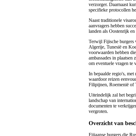
verzorger. Daarnaast kun
specifieke protocollen h
Naast traditionele visa
aanvragers hebben succe
landen als Oostenrijk en
Terwijl Fijische burgers
Algerije, Tunesië en Ko
voorwaarden hebben die 
ambassades in plaatsen z
om eventuele vragen te v
In bepaalde regio's, met
waardoor reizen eenvoud
Filipijnen, Roemenië of 
Uiteindelijk zal het begr
landschap van internati
documenten te verkrijgen
vergroten.
Overzicht van besc
Fijiaanse burgers die Ru