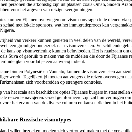
nen personen die afkomstig zijn uit plaatsen zoals Oman, Saoedi-Arabië
ebben voor het afgeven van reizigersvergunningen.
routes kunnen Fijianen overwegen om visumaanvragen in te dienen via 
s gehad met lokale sponsors, wat het immigratieproces kan vergemakke
 Nigeria.
 vrijheid van verkeer kunnen genieten in veel delen van de wereld, ver
eweit een grondiger onderzoek naar visumvereisten. Verschillende geb
de kans op visumverlening kunnen beïnvloeden. Het is raadzaam om c
oals Suva of gebruik te maken van de middelen die door de Fijiaanse r
erduidelijken voordat je een aanvraag indient.
 name binnen Polynesië en Vanuatu, kunnen de visumvereisten aanzienli
iger wordt. Tegelijkertijd moeten aanvragers die reizen overwegen naa
Turkmenistan zich voorbereiden op strengere controles.
ip van het scala aan beschikbare opties Fijiaanse burgers in staat stell
onale reizen te navigeren. Goed geïnformeerd zijn zal hun vermogen o
 voor het ervaren van de diverse culturen en kansen die hen in het bui
hikbare Russische visumtypes
sland willen bezoeken, moeten zich vertrouwd maken met de verschillen