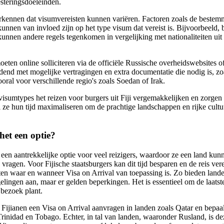
steringsdoeleinden.
 erkennen dat visumvereisten kunnen variëren. Factoren zoals de beste
kunnen van invloed zijn op het type visum dat vereist is. Bijvoorbeeld, 
nen andere regels tegenkomen in vergelijking met nationaliteiten uit
moeten online solliciteren via de officiële Russische overheidswebsites o
dend met mogelijke vertragingen en extra documentatie die nodig is, zoa
oral voor verschillende regio's zoals Soedan of Irak.
 visumtypes het reizen voor burgers uit Fiji vergemakkelijken en zorgen
l ze hun tijd maximaliseren om de prachtige landschappen en rijke cult
 het een optie?
 een aantrekkelijke optie voor veel reizigers, waardoor ze een land ku
 vragen. Voor Fijische staatsburgers kan dit tijd besparen en de reis ve
ten waar en wanneer Visa on Arrival van toepassing is. Zo bieden lande
ingen aan, maar er gelden beperkingen. Het is essentieel om de laatste 
 bezoek plant.
Fijianen een Visa on Arrival aanvragen in landen zoals Qatar en bepaald
Trinidad en Tobago. Echter, in tal van landen, waaronder Rusland, is dez