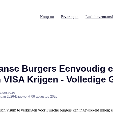
Koop nu
Ervaringen
Luchthaventransf
aanse Burgers Eenvoudig 
 VISA Krijgen - Volledige 
aisuradze
•
nuari 2026
Bijgewerkt 06 augustus 2026
ch visum te verkrijgen voor Fijische burgers kan ingewikkeld lijken; ec