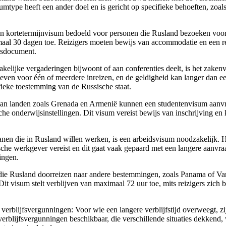
umtype heeft een ander doel en is gericht op specifieke behoeften, zoals
en kortetermijnvisum bedoeld voor personen die Rusland bezoeken voor 
maal 30 dagen toe. Reizigers moeten bewijs van accommodatie en een r
isdocument.
elijke vergaderingen bijwoont of aan conferenties deelt, is het zakenv
ven voor één of meerdere inreizen, en de geldigheid kan langer dan e
fieke toestemming van de Russische staat.
an landen zoals Grenada en Armenië kunnen een studentenvisum aanvra
che onderwijsinstellingen. Dit visum vereist bewijs van inschrijving en 
anen die in Rusland willen werken, is een arbeidsvisum noodzakelijk. 
che werkgever vereist en dit gaat vaak gepaard met een langere aanv
ingen.
 die Rusland doorreizen naar andere bestemmingen, zoals Panama of V
Dit visum stelt verblijven van maximaal 72 uur toe, mits reizigers zic
verblijfsvergunningen: Voor wie een langere verblijfstijd overweegt, zi
 verblijfsvergunningen beschikbaar, die verschillende situaties dekkend