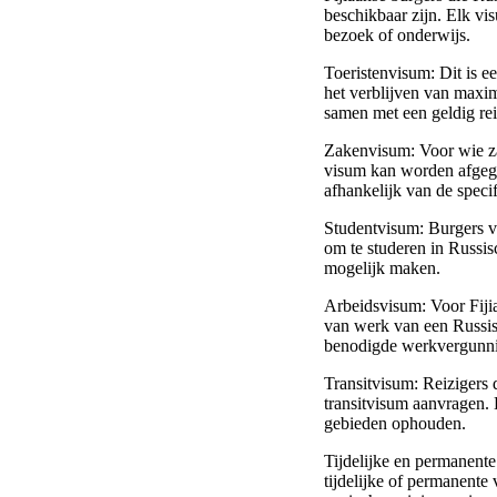
beschikbaar zijn. Elk vis
bezoek of onderwijs.
Toeristenvisum: Dit is e
het verblijven van maxi
samen met een geldig re
Zakenvisum: Voor wie zak
visum kan worden afgege
afhankelijk van de speci
Studentvisum: Burgers v
om te studeren in Russis
mogelijk maken.
Arbeidsvisum: Voor Fiji
van werk van een Russis
benodigde werkvergunn
Transitvisum: Reizigers
transitvisum aanvragen. 
gebieden ophouden.
Tijdelijke en permanente 
tijdelijke of permanente