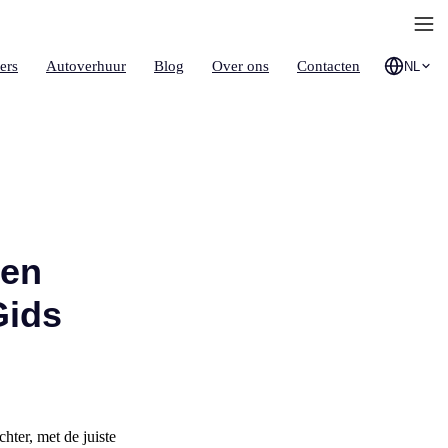
ers
Autoverhuur
Blog
Over ons
Contacten
NL
een
Gids
hter, met de juiste