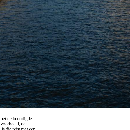
 met de benodigde
jvoorbeeld, een
is die reist met een