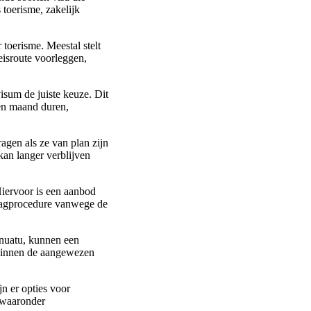
 toerisme, zakelijk
toerisme. Meestal stelt
eisroute voorleggen,
isum de juiste keuze. Dit
en maand duren,
gen als ze van plan zijn
kan langer verblijven
Hiervoor is een aanbod
raagprocedure vanwege de
anuatu, kunnen een
h binnen de aangewezen
jn er opties voor
, waaronder