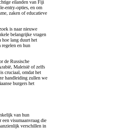
htige eilanden van Fiji
ple-entry-opties, en om
isme, zaken of educatieve
 zoek is naar nieuwe
nkele belangrijke vragen
 hoe lang duurt het
 regelen en hun
or de Russische
rabië, Maleisië of zelfs
s cruciaal, omdat het
eze handleiding zullen we
iaanse burgers het
ankelijk van hun
or een visumaanvraag die
nzienlijk verschillen in