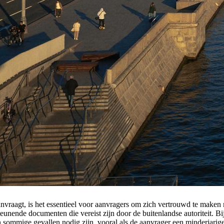
nvraagt, is het essentieel voor aanvragers om zich vertrouwd te maken
unende documenten die vereist zijn door de buitenlandse autoriteit. Bi
 sommige gevallen nodig zijn, vooral als de aanvrager een minderjarige 