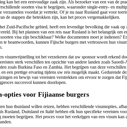
ing kan het een eenvoudige zaak zijn. Als bezoeker van een van de prac
erschillende soorten visa te begrijpen, waaronder single-entry- en multi
e verzamelen voordat je vertrekt. Of je nu naar Rusland gaat voor toer
an de stappen die betrokken zijn, kan het proces vergemakkelijken.
n het Zuid-Pacifische gebied, heeft een levendige bevolking die vaak op
ereld. Bij het plannen van een reis naar Rusland is het belangrijk om e
soorten visa zijn beschikbaar? Welke documenten moet je indienen? En
n te beantwoorden, kunnen Fijische burgers met vertrouwen hun visum
n.
en visumvrijstelling tot het verzekeren dat uw sponsor wordt erkend do
ereisten sterk verschillen ten opzichte van andere landen zoals Saoedi-A
den zoals Burkina Faso en Zambia. Het begrijpen van deze verschillen i
g en een prettige ervaring tijdens uw reis mogelijk maakt. Gedurende d
ijzingen en bewijs van vereisten verstrekken om ervoor te zorgen dat Fij
gproces succesvol kunnen doorlopen.
a-opties voor Fijiaanse burgers
iten hun thuisland willen reizen, hebben verschillende visumopties, afh
s Rusland, Duitsland en Italië hebben elk hun specifieke vereisten vo
g moeten begrijpen. Het proces voor het verkrijgen van een visum kan aa
landen.