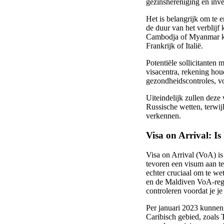
gezinshereniging en inve
Het is belangrijk om te
de duur van het verblijf 
Cambodja of Myanmar kun
Frankrijk of Italië.
Potentiële sollicitanten 
visacentra, rekening hou
gezondheidscontroles, vo
Uiteindelijk zullen deze
Russische wetten, terwij
verkennen.
Visa on Arrival: Is
Visa on Arrival (VoA) is
tevoren een visum aan te
echter cruciaal om te we
en de Maldiven VoA-regel
controleren voordat je je
Per januari 2023 kunnen 
Caribisch gebied, zoals 