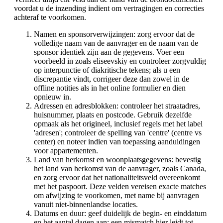
voordat u de inzending indient om vertragingen en correcties
achteraf te voorkomen.
Namen en sponsorverwijzingen: zorg ervoor dat de
volledige naam van de aanvrager en de naam van de
sponsor identiek zijn aan de gegevens. Voer een
voorbeeld in zoals eliseevskiy en controleer zorgvuldig
op interpunctie of diakritische tekens; als u een
discrepantie vindt, corrigeer deze dan zowel in de
offline notities als in het online formulier en dien
opnieuw in.
Adressen en adresblokken: controleer het straatadres,
huisnummer, plaats en postcode. Gebruik dezelfde
opmaak als het origineel, inclusief regels met het label
'adresen'; controleer de spelling van 'centre' (centre vs
center) en noteer indien van toepassing aanduidingen
voor appartementen.
Land van herkomst en woonplaatsgegevens: bevestig
het land van herkomst van de aanvrager, zoals Canada,
en zorg ervoor dat het nationaliteitsveld overeenkomt
met het paspoort. Deze velden vereisen exacte matches
om afwijzing te voorkomen, met name bij aanvragen
vanuit niet-binnenlandse locaties.
Datums en duur: geef duidelijk de begin- en einddatum
en het aantal dagen aan; een mismatch hier leidt tot