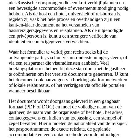
niet-Russische oorsprongen die een kort verblijf plannen en
een bevestigde accommodatie of evenementuitnodiging nodig
hebben. Als de host een hotel, universiteit of reisbureau is,
regelen zij vaak het hele proces en overhandigen zij u een
kant-en-klaar document na het verzamelen van
basisreizigersgegevens en reisplannen. Als de uitgenodigde
een privépersoon is, kunt u een strengere verificatie van
identiteit en contactgegevens verwachten.
Waar het formulier te verkrijgen: rechtstreeks bij de
ontvangende partij, via hun visum-ondersteuningssysteem, of
via een reispartner die visumdiensten aanbiedt. Veel
boekingsplatforms helpen bij deze stap door met de gastheer
te coördineren om het vereiste document te genereren. U kunt
het document ook aanvragen via boekingsplatformnetwerken
of lokale reisbureaus, of het verkrijgen via officiële portalen
wanneer beschikbaar.
Het document wordt doorgaans geleverd in een gangbaar
formaat (PDF of DOC) en moet de volledige naam van de
gastheer, de naam van de organisatie of het hotel, het adres,
contactgegevens en, indien van toepassing, een stempel of
zegel bevatten. Hierin moeten de nationaliteit van de reiziger,
het paspoortnummer, de exacte reisdata, de geplande
accommodatie en een contactmethode voor de uitnodiger