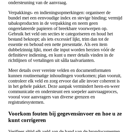
ondersteuning van de aanvraag.
Verpakkings- en indieningsopmerkingen: organiseer de
bundel met een eenvoudige index en stevige binding; vermijd
tabaksproducten in de verpakking en neem geen
ongerelateerde papieren of breekbare voorwerpen op.
Gebruik het veld om secties te categoriseren en houd het
bestand beknopt; als iets excessief lijkt, trim dan tot de
essentie en behoud een nette presentatie. Als een item
dubbelzinnig lijkt, moet die input worden herzien vóór de
definitieve indiening, en kunt u meer details vinden in de
richtlijnen of vertalingen uit sålla taalvarianten.
Meer details over vereiste velden en documentformaten
kunnen routinematige inhoudingen voorkomen; plan vooruit,
controleer elk veld en zorg ervoor dat alle invoer coherent is
in het gehele pakket. Deze aanpak vermindert heen-en-weer
communicatie en ondersteunt een soepeler aanvraagproces,
vooral voor aanvragers van diverse grenzen en
registratiesystemen.
Voorkom fouten bij gegevensinvoer en hoe u ze
kunt corrigeren
Verifieer altijd elk veld aan de hand van de brondocumenten