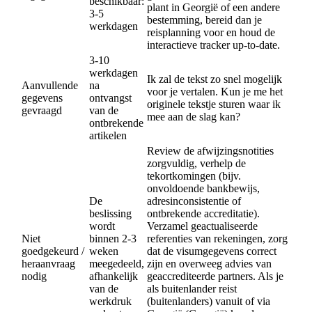
beschikbaar:
plant in Georgië of een andere
3-5
bestemming, bereid dan je
werkdagen
reisplanning voor en houd de
interactieve tracker up-to-date.
3-10
werkdagen
Ik zal de tekst zo snel mogelijk
Aanvullende
na
voor je vertalen. Kun je me het
gegevens
ontvangst
originele tekstje sturen waar ik
gevraagd
van de
mee aan de slag kan?
ontbrekende
artikelen
Review de afwijzingsnotities
zorgvuldig, verhelp de
tekortkomingen (bijv.
onvoldoende bankbewijs,
De
adresinconsistentie of
beslissing
ontbrekende accreditatie).
wordt
Verzamel geactualiseerde
Niet
binnen 2-3
referenties van rekeningen, zorg
goedgekeurd /
weken
dat de visumgegevens correct
heraanvraag
meegedeeld,
zijn en overweeg advies van
nodig
afhankelijk
geaccrediteerde partners. Als je
van de
als buitenlander reist
werkdruk
(buitenlanders) vanuit of via