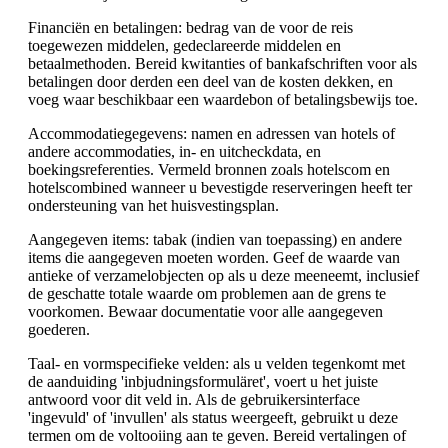
Financiën en betalingen: bedrag van de voor de reis
toegewezen middelen, gedeclareerde middelen en
betaalmethoden. Bereid kwitanties of bankafschriften voor als
betalingen door derden een deel van de kosten dekken, en
voeg waar beschikbaar een waardebon of betalingsbewijs toe.
Accommodatiegegevens: namen en adressen van hotels of
andere accommodaties, in- en uitcheckdata, en
boekingsreferenties. Vermeld bronnen zoals hotelscom en
hotelscombined wanneer u bevestigde reserveringen heeft ter
ondersteuning van het huisvestingsplan.
Aangegeven items: tabak (indien van toepassing) en andere
items die aangegeven moeten worden. Geef de waarde van
antieke of verzamelobjecten op als u deze meeneemt, inclusief
de geschatte totale waarde om problemen aan de grens te
voorkomen. Bewaar documentatie voor alle aangegeven
goederen.
Taal- en vormspecifieke velden: als u velden tegenkomt met
de aanduiding 'inbjudningsformuläret', voert u het juiste
antwoord voor dit veld in. Als de gebruikersinterface
'ingevuld' of 'invullen' als status weergeeft, gebruikt u deze
termen om de voltooiing aan te geven. Bereid vertalingen of