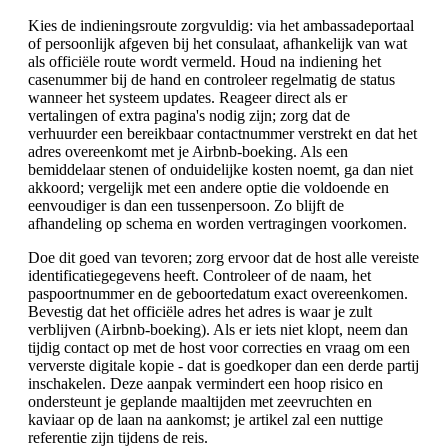
Kies de indieningsroute zorgvuldig: via het ambassadeportaal
of persoonlijk afgeven bij het consulaat, afhankelijk van wat
als officiële route wordt vermeld. Houd na indiening het
casenummer bij de hand en controleer regelmatig de status
wanneer het systeem updates. Reageer direct als er
vertalingen of extra pagina's nodig zijn; zorg dat de
verhuurder een bereikbaar contactnummer verstrekt en dat het
adres overeenkomt met je Airbnb-boeking. Als een
bemiddelaar stenen of onduidelijke kosten noemt, ga dan niet
akkoord; vergelijk met een andere optie die voldoende en
eenvoudiger is dan een tussenpersoon. Zo blijft de
afhandeling op schema en worden vertragingen voorkomen.
Doe dit goed van tevoren; zorg ervoor dat de host alle vereiste
identificatiegegevens heeft. Controleer of de naam, het
paspoortnummer en de geboortedatum exact overeenkomen.
Bevestig dat het officiële adres het adres is waar je zult
verblijven (Airbnb-boeking). Als er iets niet klopt, neem dan
tijdig contact op met de host voor correcties en vraag om een
ververste digitale kopie - dat is goedkoper dan een derde partij
inschakelen. Deze aanpak vermindert een hoop risico en
ondersteunt je geplande maaltijden met zeevruchten en
kaviaar op de laan na aankomst; je artikel zal een nuttige
referentie zijn tijdens de reis.