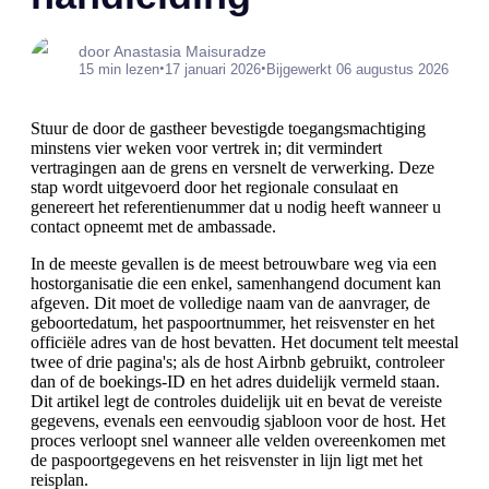
door Anastasia Maisuradze
•
•
15 min lezen
17 januari 2026
Bijgewerkt 06 augustus 2026
Stuur de door de gastheer bevestigde toegangsmachtiging
minstens vier weken voor vertrek in; dit vermindert
vertragingen aan de grens en versnelt de verwerking. Deze
stap wordt uitgevoerd door het regionale consulaat en
genereert het referentienummer dat u nodig heeft wanneer u
contact opneemt met de ambassade.
In de meeste gevallen is de meest betrouwbare weg via een
hostorganisatie die een enkel, samenhangend document kan
afgeven. Dit moet de volledige naam van de aanvrager, de
geboortedatum, het paspoortnummer, het reisvenster en het
officiële adres van de host bevatten. Het document telt meestal
twee of drie pagina's; als de host Airbnb gebruikt, controleer
dan of de boekings-ID en het adres duidelijk vermeld staan.
Dit artikel legt de controles duidelijk uit en bevat de vereiste
gegevens, evenals een eenvoudig sjabloon voor de host. Het
proces verloopt snel wanneer alle velden overeenkomen met
de paspoortgegevens en het reisvenster in lijn ligt met het
reisplan.