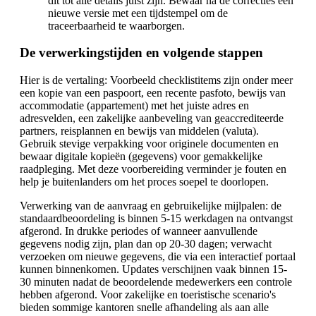
dit tot alle details juist zijn. Bewaar na de correcties een
nieuwe versie met een tijdstempel om de
traceerbaarheid te waarborgen.
De verwerkingstijden en volgende stappen
Hier is de vertaling: Voorbeeld checklistitems zijn onder meer
een kopie van een paspoort, een recente pasfoto, bewijs van
accommodatie (appartement) met het juiste adres en
adresvelden, een zakelijke aanbeveling van geaccrediteerde
partners, reisplannen en bewijs van middelen (valuta).
Gebruik stevige verpakking voor originele documenten en
bewaar digitale kopieën (gegevens) voor gemakkelijke
raadpleging. Met deze voorbereiding verminder je fouten en
help je buitenlanders om het proces soepel te doorlopen.
Verwerking van de aanvraag en gebruikelijke mijlpalen: de
standaardbeoordeling is binnen 5-15 werkdagen na ontvangst
afgerond. In drukke periodes of wanneer aanvullende
gegevens nodig zijn, plan dan op 20-30 dagen; verwacht
verzoeken om nieuwe gegevens, die via een interactief portaal
kunnen binnenkomen. Updates verschijnen vaak binnen 15-
30 minuten nadat de beoordelende medewerkers een controle
hebben afgerond. Voor zakelijke en toeristische scenario's
bieden sommige kantoren snelle afhandeling als aan alle