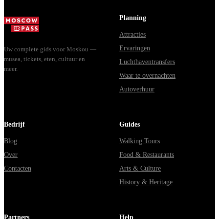
Москвы через
Владими...
Planning
Attracties
Ervaringen
Uw complete gids voor Moskou —
musea, tickets, eten, cultuur en
Luchthaventransfers
meer.
Waar te overnachten
Autoverhuur
Bedrijf
Guides
Blog
Walking Tours
Over
Food & Restaurants
Contacten
Arts & Culture
History & Heritage
Partners
Help