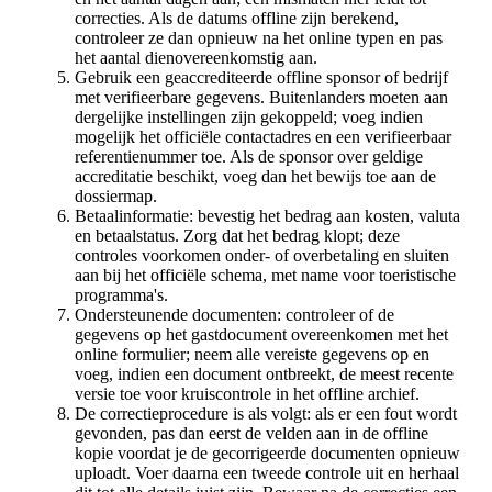
correcties. Als de datums offline zijn berekend,
controleer ze dan opnieuw na het online typen en pas
het aantal dienovereenkomstig aan.
Gebruik een geaccrediteerde offline sponsor of bedrijf
met verifieerbare gegevens. Buitenlanders moeten aan
dergelijke instellingen zijn gekoppeld; voeg indien
mogelijk het officiële contactadres en een verifieerbaar
referentienummer toe. Als de sponsor over geldige
accreditatie beschikt, voeg dan het bewijs toe aan de
dossiermap.
Betaalinformatie: bevestig het bedrag aan kosten, valuta
en betaalstatus. Zorg dat het bedrag klopt; deze
controles voorkomen onder- of overbetaling en sluiten
aan bij het officiële schema, met name voor toeristische
programma's.
Ondersteunende documenten: controleer of de
gegevens op het gastdocument overeenkomen met het
online formulier; neem alle vereiste gegevens op en
voeg, indien een document ontbreekt, de meest recente
versie toe voor kruiscontrole in het offline archief.
De correctieprocedure is als volgt: als er een fout wordt
gevonden, pas dan eerst de velden aan in de offline
kopie voordat je de gecorrigeerde documenten opnieuw
uploadt. Voer daarna een tweede controle uit en herhaal