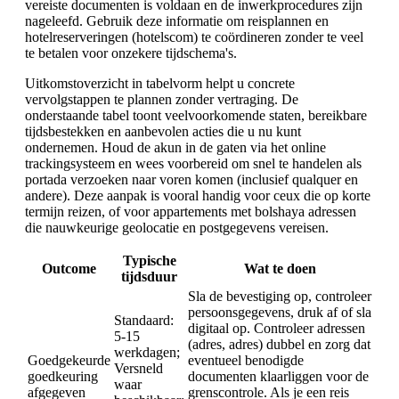
vereiste documenten is voldaan en de inwerkprocedures zijn
nageleefd. Gebruik deze informatie om reisplannen en
hotelreserveringen (hotelscom) te coördineren zonder te veel
te betalen voor onzekere tijdschema's.
Uitkomstoverzicht in tabelvorm helpt u concrete
vervolgstappen te plannen zonder vertraging. De
onderstaande tabel toont veelvoorkomende staten, bereikbare
tijdsbestekken en aanbevolen acties die u nu kunt
ondernemen. Houd de akun in de gaten via het online
trackingsysteem en wees voorbereid om snel te handelen als
portada verzoeken naar voren komen (inclusief qualquer en
andere). Deze aanpak is vooral handig voor ceux die op korte
termijn reizen, of voor appartements met bolshaya adressen
die nauwkeurige geolocatie en postgegevens vereisen.
Typische
Outcome
Wat te doen
tijdsduur
Sla de bevestiging op, controleer
persoonsgegevens, druk af of sla
Standaard:
digitaal op. Controleer adressen
5-15
(adres, adres) dubbel en zorg dat
werkdagen;
Goedgekeurde
eventueel benodigde
Versneld
goedkeuring
documenten klaarliggen voor de
waar
afgegeven
grenscontrole. Als je een reis