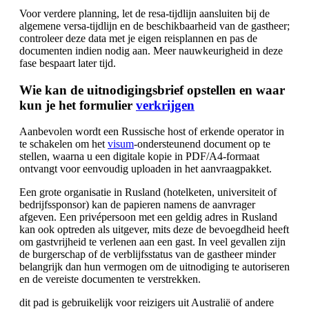
Voor verdere planning, let de resa-tijdlijn aansluiten bij de
algemene versa-tijdlijn en de beschikbaarheid van de gastheer;
controleer deze data met je eigen reisplannen en pas de
documenten indien nodig aan. Meer nauwkeurigheid in deze
fase bespaart later tijd.
Wie kan de uitnodigingsbrief opstellen en waar
kun je het formulier
verkrijgen
Aanbevolen wordt een Russische host of erkende operator in
te schakelen om het
visum
-ondersteunend document op te
stellen, waarna u een digitale kopie in PDF/A4-formaat
ontvangt voor eenvoudig uploaden in het aanvraagpakket.
Een grote organisatie in Rusland (hotelketen, universiteit of
bedrijfssponsor) kan de papieren namens de aanvrager
afgeven. Een privépersoon met een geldig adres in Rusland
kan ook optreden als uitgever, mits deze de bevoegdheid heeft
om gastvrijheid te verlenen aan een gast. In veel gevallen zijn
de burgerschap of de verblijfsstatus van de gastheer minder
belangrijk dan hun vermogen om de uitnodiging te autoriseren
en de vereiste documenten te verstrekken.
dit pad is gebruikelijk voor reizigers uit Australië of andere