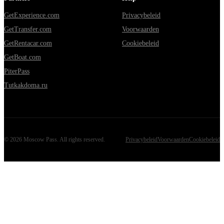
GetExperience.com
Privacybeleid
GetTransfer.com
Voorwaarden
GetRentacar.com
Cookiebeleid
GetBoat.com
PiterPass
Tutkakdoma.ru
©
2026
Moscow Pass
. All rights reserved.
Privacybeleid
Voorwaarden
Cookiebeleid