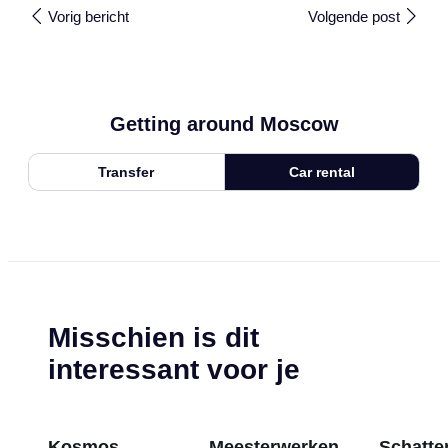
Vorig bericht
Volgende post
Getting around Moscow
Transfer
Car rental
Misschien is dit
interessant voor je
Kosmos
Meesterwerken
Schatten