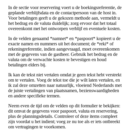
In de sectie voor reservering voert u de boekingsreferentie, de
geplande verblijfsdata en de contactpersoon van de host in.
Voor betalingen geeft u de gekozen methode aan, vermeldt u
het bedrag en de valuta duidelijk; zorg ervoor dat het totaal
overeenkomt met het ontworpen verblijf en eventuele kosten.
In de velden genaamd *namnet* en *paspoort* kopieert u de
exacte namen en nummers uit het document; de *reki* of
rekeningreferentie, indien aangevraagd, moet overeenkomen
met de gegevens van de gastheer. Gebruik het bedrag en de
valuta om de verwachte kosten te bevestigen en houd
betalingen elders bij.
Ik kan de tekst niet vertalen omdat je geen tekst hebt verstrekt
om te vertalen. Voeg de tekst toe die je wilt laten vertalen, en
ik zal deze omzetten naar natuurlijk, vloeiend Nederlands met
de juiste vertalingen van plaatsnamen, bezienswaardigheden
en andere specifieke termen.
Neem even de tijd om de velden op dit formulier te bekijken:
dit omvat de gegevens voor paspoort, valuta en reservering,
plus de planningsdetails. Controleer of deze items compleet
zijn voordat u het indient; voeg ze nu toe als er iets ontbreekt
om vertragingen te voorkomen.