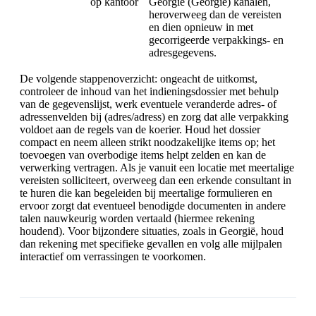
op kantoor
Georgië (Georgië) kanalen,
heroverweeg dan de vereisten
en dien opnieuw in met
gecorrigeerde verpakkings- en
adresgegevens.
De volgende stappenoverzicht: ongeacht de uitkomst,
controleer de inhoud van het indieningsdossier met behulp
van de gegevenslijst, werk eventuele veranderde adres- of
adressenvelden bij (adres/adress) en zorg dat alle verpakking
voldoet aan de regels van de koerier. Houd het dossier
compact en neem alleen strikt noodzakelijke items op; het
toevoegen van overbodige items helpt zelden en kan de
verwerking vertragen. Als je vanuit een locatie met meertalige
vereisten solliciteert, overweeg dan een erkende consultant in
te huren die kan begeleiden bij meertalige formulieren en
ervoor zorgt dat eventueel benodigde documenten in andere
talen nauwkeurig worden vertaald (hiermee rekening
houdend). Voor bijzondere situaties, zoals in Georgië, houd
dan rekening met specifieke gevallen en volg alle mijlpalen
interactief om verrassingen te voorkomen.