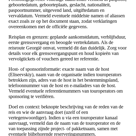
geboortedatum, geboorteplaats, geslacht, nationaliteit,
paspoortnummer, uitgevend land, uitgiftedatum en
vervaldatum. Vermeld eventuele middelste namen of aliassen
exact zoals ze op het document staan, zodat verklaringen
overeenkomen met de officiële gegevens.
Reisplan en grenzen: geplande aankomstdatum, verblijfsduur,
eerste grensovergang en beoogde vertrekdatum. Als de
reisroute Georgië omvat, vermeld dit dan duidelijk. Zorg voor
details voor elk grensovergangspunt en houd kopieën van
vervolgtickets of vouchers gereed ter referentie.
Host- of sponsorinformatie: exacte naam van de host
(Eliseevskiy), naam van de organisatie indien touroperators
betrokken zijn, adres van de host in het bestemmingsland,
telefoonnummer van de host en e-mailadres van de host.
Vermeld eventuele referentienummers van touroperators om
sponsoring te verifiëren.
Doel en context: beknopte beschrijving van de reden van de
reis en wie de aanvraag doet (uzelf of een
vertegenwoordiger). Indien u via een touroperator kanaal
aanvraagt, vermeld dan de naam van de touroperator en de
van toepassing zijnde project- of pakketnaam, samen met
eventuele bijbehorende reserveringsnummers.