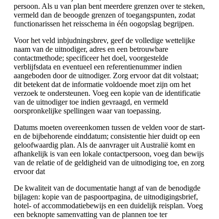
persoon. Als u van plan bent meerdere grenzen over te steken,
vermeld dan de beoogde grenzen of toegangspunten, zodat
functionarissen het reisschema in één oogopslag begrijpen.
Voor het veld inbjudningsbrev, geef de volledige wettelijke
naam van de uitnodiger, adres en een betrouwbare
contactmethode; specificeer het doel, voorgestelde
verblijfsdata en eventueel een referentienummer indien
aangeboden door de uitnodiger. Zorg ervoor dat dit volstaat;
dit betekent dat de informatie voldoende moet zijn om het
verzoek te ondersteunen. Voeg een kopie van de identificatie
van de uitnodiger toe indien gevraagd, en vermeld
oorspronkelijke spellingen waar van toepassing.
Datums moeten overeenkomen tussen de velden voor de start-
en de bijbehorende einddatum; consistentie hier duidt op een
geloofwaardig plan. Als de aanvrager uit Australië komt en
afhankelijk is van een lokale contactpersoon, voeg dan bewijs
van de relatie of de geldigheid van de uitnodiging toe, en zorg
ervoor dat
De kwaliteit van de documentatie hangt af van de benodigde
bijlagen: kopie van de paspoortpagina, de uitnodigingsbrief,
hotel- of accommodatiebewijs en een duidelijk reisplan. Voeg
een beknopte samenvatting van de plannen toe ter