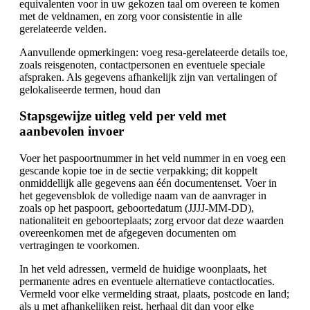
equivalenten voor in uw gekozen taal om overeen te komen
met de veldnamen, en zorg voor consistentie in alle
gerelateerde velden.
Aanvullende opmerkingen: voeg resa-gerelateerde details toe,
zoals reisgenoten, contactpersonen en eventuele speciale
afspraken. Als gegevens afhankelijk zijn van vertalingen of
gelokaliseerde termen, houd dan
Stapsgewijze uitleg veld per veld met
aanbevolen invoer
Voer het paspoortnummer in het veld nummer in en voeg een
gescande kopie toe in de sectie verpakking; dit koppelt
onmiddellijk alle gegevens aan één documentenset. Voer in
het gegevensblok de volledige naam van de aanvrager in
zoals op het paspoort, geboortedatum (JJJJ-MM-DD),
nationaliteit en geboorteplaats; zorg ervoor dat deze waarden
overeenkomen met de afgegeven documenten om
vertragingen te voorkomen.
In het veld adressen, vermeld de huidige woonplaats, het
permanente adres en eventuele alternatieve contactlocaties.
Vermeld voor elke vermelding straat, plaats, postcode en land;
als u met afhankelijken reist, herhaal dit dan voor elke