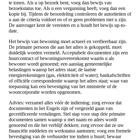
te tonen. Als u op bezoek bent, voeg dan bewijs van
bezoekstatus toe. Als u een vergunning heeft, voeg dan een
kopie bij. Tijdens de beoordeling controleren de autoriteiten of
u aan de criteria voldoet en of er geen problemen met u zijn.
De aanvrager kent de vereisten en u houdt het bewijs up-to-
date.
Het bewijs van bewoning moet actueel en verifieerbaar zijn.
De primaire persoon die aan het adres is gekoppeld, moet
duidelijk worden vermeld. Acceptabele documenten zijn een
huurcontract of bewoningsovereenkomst waarin u als
bewoner wordt genoemd; een aanslag gemeentelijke
belastingen waarop het adres staat; de laatste
energierekeningen (gas, elektriciteit of water); bankafschriften
of officiële correspondentie waarop het adres staat; waar van
toepassing kan een bevestiging van het ministerie of de
wooncorporatie worden opgenomen.
Advies: verzamel alles vóór de indiening; zorg ervoor dat
documenten in het Engels zijn of vergezeld gaan van
gecertificeerde vertalingen. Stel stap voor stap drie primaire
documenten samen waarop u met naam en adres wordt
genoemd en die het verblijf dekken; zorg ervoor dat ze uw
financiële middelen en werkstatus aantonen; voeg een formele
bevestiging van de verhuurder toe indien u huurt; bewaar