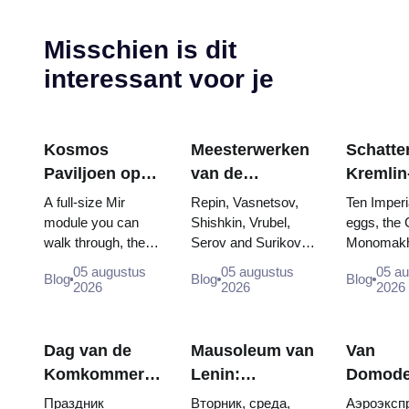
Misschien is dit
interessant voor je
Kosmos
Meesterwerken
Schatten
Paviljoen op
van de
Kremlin
VDNKh:
Tretjakovgalerij:
wapenk
A full-size Mir
Repin, Vasnetsov,
Ten Imperi
Binnen de
De schilderijen
Fabergé
module you can
Shishkin, Vrubel,
eggs, the 
walk through, the
Serov and Surikov
Monomakh
Grootste
waarvoor u uw
tronen 
Energia–Buran
— the works that
double thr
Ruimte-
reis kunt
kroning
05 augustus
05 augustus
05 a
Blog
Blog
Blog
model, scorched
stop people, where
boy tsars 
2026
2026
2026
tentoonstelling
plannen
descent capsules
they hang, and why
coronation
van Rusland
and 120 pieces of
booking the...
Catherine..
flight...
Dag van de
Mausoleum van
Van
Komkommer
Lenin:
Domode
in Soezdal
openingstijden,
naar he
Праздник
Вторник, среда,
Аэроэкспр