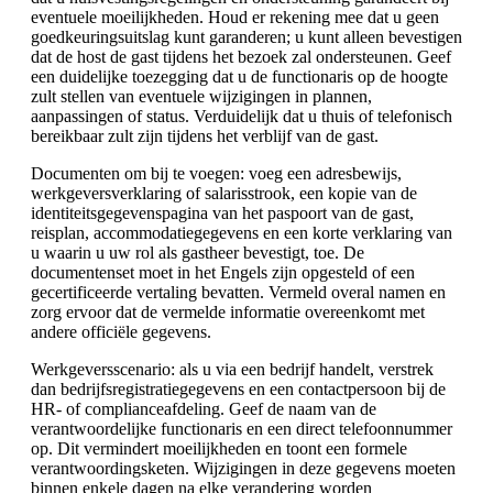
eventuele moeilijkheden. Houd er rekening mee dat u geen
goedkeuringsuitslag kunt garanderen; u kunt alleen bevestigen
dat de host de gast tijdens het bezoek zal ondersteunen. Geef
een duidelijke toezegging dat u de functionaris op de hoogte
zult stellen van eventuele wijzigingen in plannen,
aanpassingen of status. Verduidelijk dat u thuis of telefonisch
bereikbaar zult zijn tijdens het verblijf van de gast.
Documenten om bij te voegen: voeg een adresbewijs,
werkgeversverklaring of salarisstrook, een kopie van de
identiteitsgegevenspagina van het paspoort van de gast,
reisplan, accommodatiegegevens en een korte verklaring van
u waarin u uw rol als gastheer bevestigt, toe. De
documentenset moet in het Engels zijn opgesteld of een
gecertificeerde vertaling bevatten. Vermeld overal namen en
zorg ervoor dat de vermelde informatie overeenkomt met
andere officiële gegevens.
Werkgeversscenario: als u via een bedrijf handelt, verstrek
dan bedrijfsregistratiegegevens en een contactpersoon bij de
HR- of complianceafdeling. Geef de naam van de
verantwoordelijke functionaris en een direct telefoonnummer
op. Dit vermindert moeilijkheden en toont een formele
verantwoordingsketen. Wijzigingen in deze gegevens moeten
binnen enkele dagen na elke verandering worden