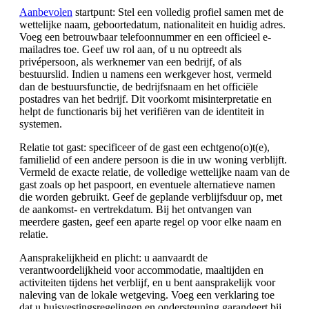
Aanbevolen
startpunt: Stel een volledig profiel samen met de
wettelijke naam, geboortedatum, nationaliteit en huidig adres.
Voeg een betrouwbaar telefoonnummer en een officieel e-
mailadres toe. Geef uw rol aan, of u nu optreedt als
privépersoon, als werknemer van een bedrijf, of als
bestuurslid. Indien u namens een werkgever host, vermeld
dan de bestuursfunctie, de bedrijfsnaam en het officiële
postadres van het bedrijf. Dit voorkomt misinterpretatie en
helpt de functionaris bij het verifiëren van de identiteit in
systemen.
Relatie tot gast: specificeer of de gast een echtgeno(o)t(e),
familielid of een andere persoon is die in uw woning verblijft.
Vermeld de exacte relatie, de volledige wettelijke naam van de
gast zoals op het paspoort, en eventuele alternatieve namen
die worden gebruikt. Geef de geplande verblijfsduur op, met
de aankomst- en vertrekdatum. Bij het ontvangen van
meerdere gasten, geef een aparte regel op voor elke naam en
relatie.
Aansprakelijkheid en plicht: u aanvaardt de
verantwoordelijkheid voor accommodatie, maaltijden en
activiteiten tijdens het verblijf, en u bent aansprakelijk voor
naleving van de lokale wetgeving. Voeg een verklaring toe
dat u huisvestingsregelingen en ondersteuning garandeert bij