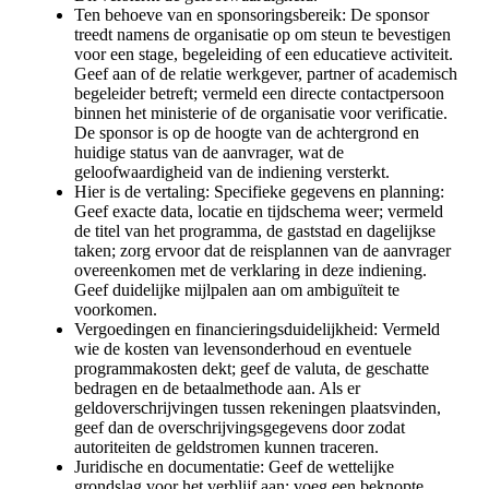
Ten behoeve van en sponsoringsbereik: De sponsor
treedt namens de organisatie op om steun te bevestigen
voor een stage, begeleiding of een educatieve activiteit.
Geef aan of de relatie werkgever, partner of academisch
begeleider betreft; vermeld een directe contactpersoon
binnen het ministerie of de organisatie voor verificatie.
De sponsor is op de hoogte van de achtergrond en
huidige status van de aanvrager, wat de
geloofwaardigheid van de indiening versterkt.
Hier is de vertaling: Specifieke gegevens en planning:
Geef exacte data, locatie en tijdschema weer; vermeld
de titel van het programma, de gaststad en dagelijkse
taken; zorg ervoor dat de reisplannen van de aanvrager
overeenkomen met de verklaring in deze indiening.
Geef duidelijke mijlpalen aan om ambiguïteit te
voorkomen.
Vergoedingen en financieringsduidelijkheid: Vermeld
wie de kosten van levensonderhoud en eventuele
programmakosten dekt; geef de valuta, de geschatte
bedragen en de betaalmethode aan. Als er
geldoverschrijvingen tussen rekeningen plaatsvinden,
geef dan de overschrijvingsgegevens door zodat
autoriteiten de geldstromen kunnen traceren.
Juridische en documentatie: Geef de wettelijke
grondslag voor het verblijf aan; voeg een beknopte