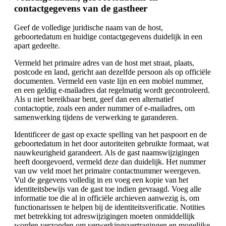
contactgegevens van de gastheer
Geef de volledige juridische naam van de host,
geboortedatum en huidige contactgegevens duidelijk in een
apart gedeelte.
Vermeld het primaire adres van de host met straat, plaats,
postcode en land, gericht aan dezelfde persoon als op officiële
documenten. Vermeld een vaste lijn en een mobiel nummer,
en een geldig e-mailadres dat regelmatig wordt gecontroleerd.
Als u niet bereikbaar bent, geef dan een alternatief
contactoptie, zoals een ander nummer of e-mailadres, om
samenwerking tijdens de verwerking te garanderen.
Identificeer de gast op exacte spelling van het paspoort en de
geboortedatum in het door autoriteiten gebruikte formaat, wat
nauwkeurigheid garandeert. Als de gast naamswijzigingen
heeft doorgevoerd, vermeld deze dan duidelijk. Het nummer
van uw veld moet het primaire contactnummer weergeven.
Vul de gegevens volledig in en voeg een kopie van het
identiteitsbewijs van de gast toe indien gevraagd. Voeg alle
informatie toe die al in officiële archieven aanwezig is, om
functionarissen te helpen bij de identiteitsverificatie. Notities
met betrekking tot adreswijzigingen moeten onmiddellijk
worden verzonden om verwerkingsvertragingen en mogelijke