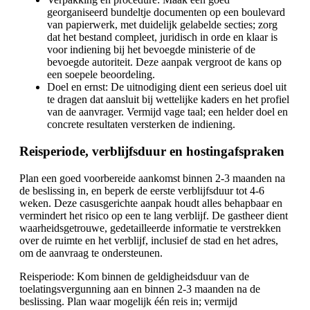
georganiseerd bundeltje documenten op een boulevard
van papierwerk, met duidelijk gelabelde secties; zorg
dat het bestand compleet, juridisch in orde en klaar is
voor indiening bij het bevoegde ministerie of de
bevoegde autoriteit. Deze aanpak vergroot de kans op
een soepele beoordeling.
Doel en ernst: De uitnodiging dient een serieus doel uit
te dragen dat aansluit bij wettelijke kaders en het profiel
van de aanvrager. Vermijd vage taal; een helder doel en
concrete resultaten versterken de indiening.
Reisperiode, verblijfsduur en hostingafspraken
Plan een goed voorbereide aankomst binnen 2-3 maanden na
de beslissing in, en beperk de eerste verblijfsduur tot 4-6
weken. Deze casusgerichte aanpak houdt alles behapbaar en
vermindert het risico op een te lang verblijf. De gastheer dient
waarheidsgetrouwe, gedetailleerde informatie te verstrekken
over de ruimte en het verblijf, inclusief de stad en het adres,
om de aanvraag te ondersteunen.
Reisperiode: Kom binnen de geldigheidsduur van de
toelatingsvergunning aan en binnen 2-3 maanden na de
beslissing. Plan waar mogelijk één reis in; vermijd