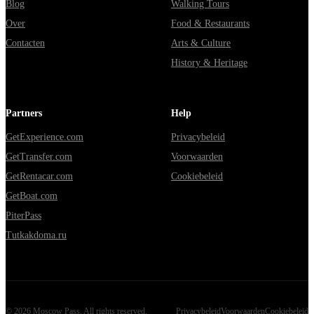
Blog
Walking Tours
Over
Food & Restaurants
Contacten
Arts & Culture
History & Heritage
Partners
Help
GetExperience.com
Privacybeleid
GetTransfer.com
Voorwaarden
GetRentacar.com
Cookiebeleid
GetBoat.com
PiterPass
Tutkakdoma.ru
©
2026
Moscow Pass
. All rights reserved.
Privacybeleid
Voorwaarden
Cookiebeleid