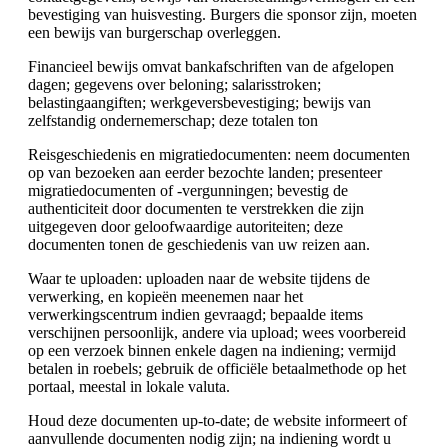
bevestiging van huisvesting. Burgers die sponsor zijn, moeten
een bewijs van burgerschap overleggen.
Financieel bewijs omvat bankafschriften van de afgelopen
dagen; gegevens over beloning; salarisstroken;
belastingaangiften; werkgeversbevestiging; bewijs van
zelfstandig ondernemerschap; deze totalen ton
Reisgeschiedenis en migratiedocumenten: neem documenten
op van bezoeken aan eerder bezochte landen; presenteer
migratiedocumenten of -vergunningen; bevestig de
authenticiteit door documenten te verstrekken die zijn
uitgegeven door geloofwaardige autoriteiten; deze
documenten tonen de geschiedenis van uw reizen aan.
Waar te uploaden: uploaden naar de website tijdens de
verwerking, en kopieën meenemen naar het
verwerkingscentrum indien gevraagd; bepaalde items
verschijnen persoonlijk, andere via upload; wees voorbereid
op een verzoek binnen enkele dagen na indiening; vermijd
betalen in roebels; gebruik de officiële betaalmethode op het
portaal, meestal in lokale valuta.
Houd deze documenten up-to-date; de website informeert of
aanvullende documenten nodig zijn; na indiening wordt u