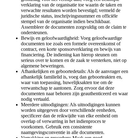
verklaring van de organisatie toe waarin de taken en
verwachte resultaten worden bevestigd; vermeld de
juridische status, inschrijvingsnummer en officiële
stempel van de organisatie indien beschikbaar.
Assembleer de documenten zorgvuldig om de claim te
ondersteunen.
Bewijs en geloofwaardigheid: Voeg geloofwaardige
documenten toe zoals een formele overeenkomst of
contract, een korte sponsorverklaring en bewijs van
financiering. De indiening kan hierop steunen om
serieus over te komen en de zaak te versterken, niet op
algemene beweringen.
Afhankelijken en geboortedetails: Als de aanvrager een
afhankelijk familielid is, voeg dan geboorteakten en,
waar van toepassing, huwelijksakten toe om de
verwantschap te aantonen. Zorg ervoor dat deze
documenten naar behoren zijn geauthenticeerd en waar
nodig vertaald.
Meerdere uitnodigingen: Als uitnodigingen kunnen
worden uitgegeven door verschillende eenheden,
specificeer dan de reikwijdte van elke eenheid om
overlap of verwarring in het indienproces te
voorkomen. Gebruik een consistente
naamgevingsconventie in alle documenten.
Verpakking en procedure: Maak een goed