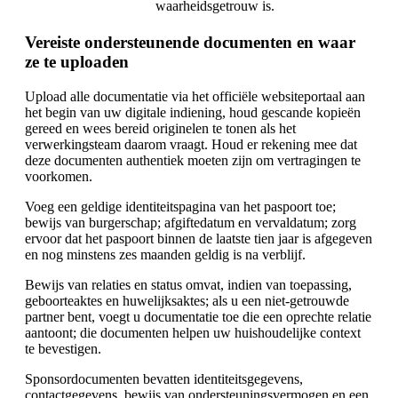
waarheidsgetrouw is.
Vereiste ondersteunende documenten en waar
ze te uploaden
Upload alle documentatie via het officiële websiteportaal aan
het begin van uw digitale indiening, houd gescande kopieën
gereed en wees bereid originelen te tonen als het
verwerkingsteam daarom vraagt. Houd er rekening mee dat
deze documenten authentiek moeten zijn om vertragingen te
voorkomen.
Voeg een geldige identiteitspagina van het paspoort toe;
bewijs van burgerschap; afgiftedatum en vervaldatum; zorg
ervoor dat het paspoort binnen de laatste tien jaar is afgegeven
en nog minstens zes maanden geldig is na verblijf.
Bewijs van relaties en status omvat, indien van toepassing,
geboorteaktes en huwelijksaktes; als u een niet-getrouwde
partner bent, voegt u documentatie toe die een oprechte relatie
aantoont; die documenten helpen uw huishoudelijke context
te bevestigen.
Sponsordocumenten bevatten identiteitsgegevens,
contactgegevens, bewijs van ondersteuningsvermogen en een