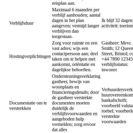
reisplan aan.
Maximaal 6 maanden per
verblijf aanhouden; aantal
dagen in het plan
Ik blijf 32 dagen
Verblijfsduur
aangeven; vermijd langer
activiteit: toeris
verblijven dan
toegestaan.
Zorg voor ruimte en een
Gastheer: Mevr.
vast adres; wijs een
Smith; 12 Quee
contactpersoon aan; deel
Street, Bristol; c
Hostingverplichtingen
taken om te helpen met
+44 7890 12345
aankomst, oriëntatie en
verblijfsstatus:
dagelijkse behoeften.
inwoner
Ondersteuningsverklaring
gastheer, bewijs van
woonplaats en
Verhuurdersverkl
financieringsdetails; door
huurovereenkom
de gastheer verstrekte
bankafschrift;
Documentatie om te
documenten moeten
voorbeeld valuta
verstrekken
duidelijk de
roebel; voorbeel
verblijfsvoorwaarden en
verstrekte
aangeboden hulp
voorwaarden
vermelden; zorg ervoor
dat alles