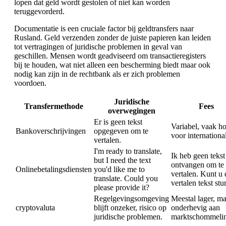
lopen dat geld wordt gestolen of niet kan worden
teruggevorderd.
Documentatie is een cruciale factor bij geldtransfers naar
Rusland. Geld verzenden zonder de juiste papieren kan leiden
tot vertragingen of juridische problemen in geval van
geschillen. Mensen wordt geadviseerd om transactieregisters
bij te houden, wat niet alleen een bescherming biedt maar ook
nodig kan zijn in de rechtbank als er zich problemen
voordoen.
Juridische
Transfermethode
Fees
overwegingen
Er is geen tekst
Variabel, vaak h
Bankoverschrijvingen
opgegeven om te
voor internationa
vertalen.
I'm ready to translate,
Ik heb geen tekst
but I need the text
ontvangen om te
Onlinebetalingsdiensten
you'd like me to
vertalen. Kunt u 
translate. Could you
vertalen tekst stu
please provide it?
Regelgevingsomgeving
Meestal lager, m
cryptovaluta
blijft onzeker, risico op
onderhevig aan
juridische problemen.
marktschommeli