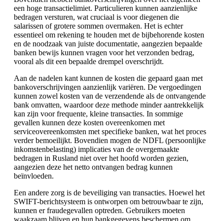
een hoge transactielimiet. Particulieren kunnen aanzienlijke
bedragen versturen, wat cruciaal is voor diegenen die
salarissen of grotere sommen overmaken. Het is echter
essentieel om rekening te houden met de bijbehorende kosten
en de noodzaak van juiste documentatie, aangezien bepaalde
banken bewijs kunnen vragen voor het verzonden bedrag,
vooral als dit een bepaalde drempel overschrijdt.
Aan de nadelen kant kunnen de kosten die gepaard gaan met
bankoverschrijvingen aanzienlijk variëren. De vergoedingen
kunnen zowel kosten van de verzendende als de ontvangende
bank omvatten, waardoor deze methode minder aantrekkelijk
kan zijn voor frequente, kleine transacties. In sommige
gevallen kunnen deze kosten overeenkomen met
serviceovereenkomsten met specifieke banken, wat het proces
verder bemoeilijkt. Bovendien mogen de NDFL (persoonlijke
inkomstenbelasting) implicaties van de overgemaakte
bedragen in Rusland niet over het hoofd worden gezien,
aangezien deze het netto ontvangen bedrag kunnen
beïnvloeden.
Een andere zorg is de beveiliging van transacties. Hoewel het
SWIFT-berichtsysteem is ontworpen om betrouwbaar te zijn,
kunnen er fraudegevallen optreden. Gebruikers moeten
waakzaam blijven en hun bankgegevens beschermen om