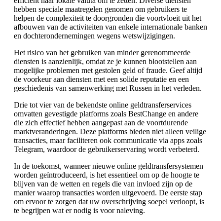
efficiënt naar lokale valuta om te zetten. Diverse diensten
hebben speciale maatregelen genomen om gebruikers te
helpen de complexiteit te doorgronden die voortvloeit uit het
afbouwen van de activiteiten van enkele internationale banken
en dochterondernemingen wegens wetswijzigingen.
Het risico van het gebruiken van minder gerenommeerde
diensten is aanzienlijk, omdat ze je kunnen blootstellen aan
mogelijke problemen met gestolen geld of fraude. Geef altijd
de voorkeur aan diensten met een solide reputatie en een
geschiedenis van samenwerking met Russen in het verleden.
Drie tot vier van de bekendste online geldtransferservices
omvatten gevestigde platforms zoals BestChange en andere
die zich effectief hebben aangepast aan de voortdurende
marktveranderingen. Deze platforms bieden niet alleen veilige
transacties, maar faciliteren ook communicatie via apps zoals
Telegram, waardoor de gebruikerservaring wordt verbeterd.
In de toekomst, wanneer nieuwe online geldtransfersystemen
worden geïntroduceerd, is het essentieel om op de hoogte te
blijven van de wetten en regels die van invloed zijn op de
manier waarop transacties worden uitgevoerd. De eerste stap
om ervoor te zorgen dat uw overschrijving soepel verloopt, is
te begrijpen wat er nodig is voor naleving.