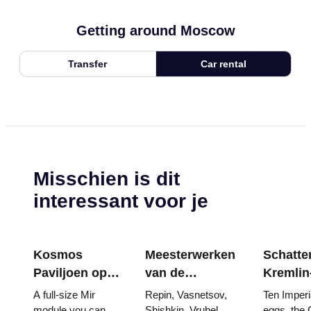
Getting around Moscow
Transfer
Car rental
Misschien is dit
interessant voor je
Kosmos
Meesterwerken
Schatten
Paviljoen op
van de
Kremlin
VDNKh:
Tretjakovgalerij:
wapenk
A full-size Mir
Repin, Vasnetsov,
Ten Imperi
Binnen de
De schilderijen
Fabergé
module you can
Shishkin, Vrubel,
eggs, the 