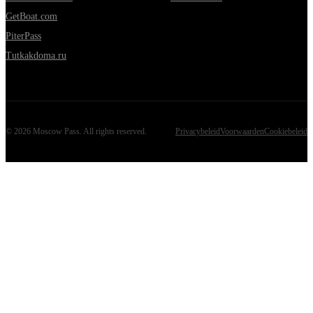
GetBoat.com
PiterPass
Tutkakdoma.ru
©
2026
Moscow Pass
. All rights reserved.
Privacybeleid
Voorwaarden
Cookiebeleid