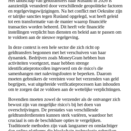
Het landschap van geldtransfers naar Rusland in 2026 is
aanzienlijk veranderd door verschillende geopolitieke factoren
en regelgevingswijzigingen. Na het conflict met Oekraïne zijn
er talrijke sancties tegen Rusland opgelegd, wat heeft geleid
tot een transformatie van de manier waarop financiële
transacties worden beheerd. Dit heeft vele financiële
instellingen verplicht hun diensten en beleid aan te passen om
te voldoen aan de nieuwe regelgeving.
In deze context is een hele sector die zich richt op
geldtransfers begonnen met het verschuiven van haar
dynamiek. Bedrijven zoals MoneyGram hebben hun
activiteiten voortgezet, maar hebben strenge
identificatieprotocollen ingevoerd om de risico's die
samenhangen met nalevingsfouten te beperken. Daarom
moeten gebruikers de vereisten voor het verzenden van geld
begrijpen, wat uitgebreide verificatieprocessen kan inhouden
om te zorgen dat ze voldoen aan de wettelijke verplichtingen.
Bovendien moeten zowel de verzender als de ontvanger zich
bewust zijn van mogelijke risico's bij het doen van
overschrijvingen. De prestaties van verschillende
geldtransferdiensten kunnen sterk variëren, waardoor het
cruciaal is om de beschikbare opties te vergelijken.
Traditionele methoden zijn vaak langzamer en omslachtiger
dan online platforms die blockchain-technologie gebruiken,