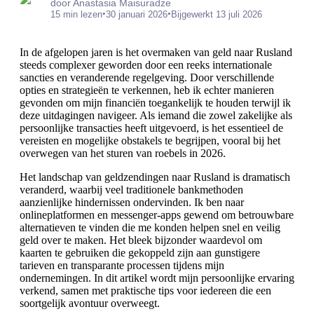
door Anastasia Maisuradze
•
•
15 min lezen
30 januari 2026
Bijgewerkt 13 juli 2026
In de afgelopen jaren is het overmaken van geld naar Rusland
steeds complexer geworden door een reeks internationale
sancties en veranderende regelgeving. Door verschillende
opties en strategieën te verkennen, heb ik echter manieren
gevonden om mijn financiën toegankelijk te houden terwijl ik
deze uitdagingen navigeer. Als iemand die zowel zakelijke als
persoonlijke transacties heeft uitgevoerd, is het essentieel de
vereisten en mogelijke obstakels te begrijpen, vooral bij het
overwegen van het sturen van roebels in 2026.
Het landschap van geldzendingen naar Rusland is dramatisch
veranderd, waarbij veel traditionele bankmethoden
aanzienlijke hindernissen ondervinden. Ik ben naar
onlineplatformen en messenger-apps gewend om betrouwbare
alternatieven te vinden die me konden helpen snel en veilig
geld over te maken. Het bleek bijzonder waardevol om
kaarten te gebruiken die gekoppeld zijn aan gunstigere
tarieven en transparante processen tijdens mijn
ondernemingen. In dit artikel wordt mijn persoonlijke ervaring
verkend, samen met praktische tips voor iedereen die een
soortgelijk avontuur overweegt.