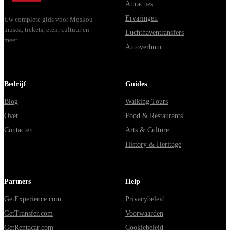
Attracties
Ervaringen
Uw complete gids voor Moskou —
musea, tickets, eten, cultuur en
Luchthaventransfers
meer.
Autoverhuur
Bedrijf
Guides
Blog
Walking Tours
Over
Food & Restaurants
Contacten
Arts & Culture
History & Heritage
Partners
Help
GetExperience.com
Privacybeleid
GetTransfer.com
Voorwaarden
GetRentacar.com
Cookiebeleid