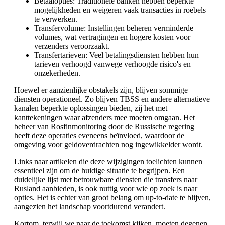
Betaalopties: Traditionele banken hebben beperkte
mogelijkheden en weigeren vaak transacties in roebels
te verwerken.
Transfervolume: Instellingen beheren verminderde
volumes, wat vertragingen en hogere kosten voor
verzenders veroorzaakt.
Transfertarieven: Veel betalingsdiensten hebben hun
tarieven verhoogd vanwege verhoogde risico's en
onzekerheden.
Hoewel er aanzienlijke obstakels zijn, blijven sommige
diensten operationeel. Zo blijven TBSS en andere alternatieve
kanalen beperkte oplossingen bieden, zij het met
kanttekeningen waar afzenders mee moeten omgaan. Het
beheer van Rosfinmonitoring door de Russische regering
heeft deze operaties eveneens beïnvloed, waardoor de
omgeving voor geldoverdrachten nog ingewikkelder wordt.
Links naar artikelen die deze wijzigingen toelichten kunnen
essentieel zijn om de huidige situatie te begrijpen. Een
duidelijke lijst met betrouwbare diensten die transfers naar
Rusland aanbieden, is ook nuttig voor wie op zoek is naar
opties. Het is echter van groot belang om up-to-date te blijven,
aangezien het landschap voortdurend verandert.
Kortom, terwijl we naar de toekomst kijken, moeten degenen