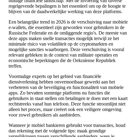
huidige financiële landschap. Met de invoering van diverse
regelgevende bepalingen is het essentieel om op de hoogte te
blijven van de daadwerkelijke werking van deze platforms.
Een belangrijke trend in 2026 is de verschuiving naar mobiele
e-wallets, die essentieel zijn geworden voor gebruikers in de
Russische Federatie en de omliggende regio's. De meeste van
deze apps maken snelle transacties mogelijk terwijl ze het
minimale risico van volatiliteit op de cryptomarkten en
mogelijke sancties waarborgen. Deze verschuiving is vooral
relevant gebleken in de context van militaire operaties en
economische beperkingen die de Oekraïense Republiek
treffen.
Voormalige experts op het gebied van financiële
dienstverlening hebben onvermoeibaar gewerkt aan het
verbeteren van de beveiliging en functionaliteit van mobiele
apps. Zo bevatten sommige platforms nu functies die
gebruikers in staat stellen om betalingen te doen met een kaart
rechtstreeks vanaf hun telefoon. Deze functie stroomlijnt niet
alleen het proces, maar creëert ook een veiligere omgeving
voor zowel gebruikers als aanbieders.
Wanneer je mobiel bankieren gebruikt voor transacties, houd
dan rekening met de volgende tips: maak grondige
vergelijkingen tussen verschillende aanbieders, wees je