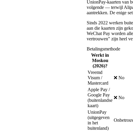
UnionPay-kaarten van bu
volgende — terwijl Alip
aantrekken. De enige set
Sinds 2022 werken buite
aan die kaarten zijn gek
WeChat Pay worden allem
vertrouwen" zijn heel ve
Betalingsmethode
Werkt in
Moskou
(2026)?
Vreemd
Visum /
❌ No
Mastercard
Apple Pay /
Google Pay
❌ No
(buitenlandse
kaart)
UnionPay
(uitgegeven
Onbetrou
in het
buitenland)