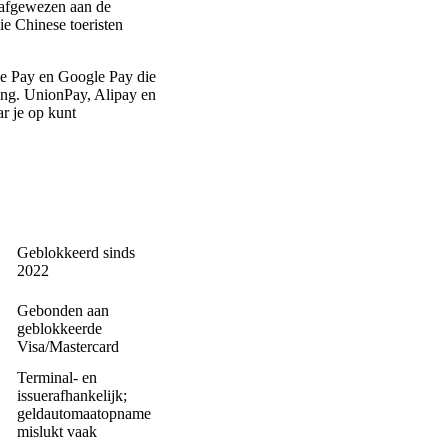
 afgewezen aan de
e Chinese toeristen
le Pay en Google Pay die
sing. UnionPay, Alipay en
r je op kunt
Geblokkeerd sinds
2022
Gebonden aan
geblokkeerde
Visa/Mastercard
Terminal- en
issuerafhankelijk;
geldautomaatopname
mislukt vaak