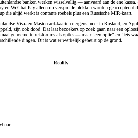
itenlandse banken werken wisselvallig — aanvaard aan de ene kassa,
ay en WeChat Pay alleen op verspreide plekken worden geaccepteerd di
up die altijd werkt is contante roebels plus een Russische MIR-kaart.
nlandse Visa- en Mastercard-kaarten nergens meer in Rusland, en App
oppeld, zijn ook dood. Dat laat bezoekers op zoek gaan naar een oplos
aal genoemd in reisforums als opties — maar "een optie" en "iets waa
rschillende dingen. Dit is wat er werkelijk gebeurt op de grond.
Reality
wbaar