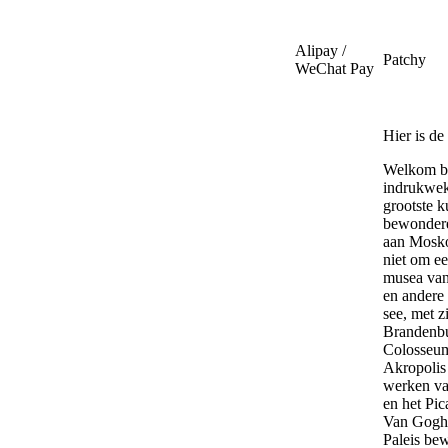
Alipay /
Patchy
WeChat Pay
Hier is de 
Welkom bij het Hermitage Museum in Sint-Petersburg, Rusland. Dit indrukwekkende museum is gevestigd in het Winterpaleis en herbergt een van de grootste kunstcollecties ter wereld. Bezoekers kunnen ook de Sint-Isaäkkathedraal bewonderen, een van de meest iconische gebouwen van de stad. Voor een bezoek aan Moskou raden we het Rode Plein en de Sint-Basiliuskathedraal aan. Vergeet niet om een bezoek te brengen aan de Tretyakov-galerij, een van de belangrijkste musea van Rusland. In Parijs kun je het Louvre bezoeken, waar je de Mona Lisa en andere meesterwerken kunt zien. In Londen is het British Museum een must-see, met zijn uitgebreide collectie van wereldculturen. In Berlijn kun je het Brandenburger Tor en het Berlijnse Museumseiland verkennen. In Rome kun je het Colosseum en het Pantheon bezoeken. In Athene kun je de Parthenon op de Akropolis bewonderen. In Madrid kun je het Prado-museum bezoeken, waar je werken van Goya en Velázquez kunt zien. In Barcelona kun je de Sagrada Família en het Picasso-museum bezoeken. In Amsterdam kun je het Rijksmuseum en het Van Gogh Museum bezoeken. In Brussel kun je het Atomium en het Koninklijk Paleis bewonderen. In Brussel kun je ook de Grote Markt en de Manneken Pis bezoeken. In Gent kun je de Gravensteen en de Sint-Baafskathedraal bezoeken. In Brugge kun je de Belfort en de Onze-Lieve-Vrouwkerk bezoeken. In Antwerpen kun je de Rubenshuis en de Onze-Lieve-Vrouwekathedraal bezoeken. In Leuven kun je de Grote Markt en de Sint-Pieterskerk bezoeken. In Me