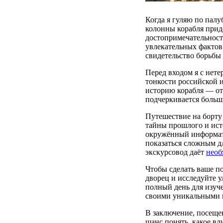
Когда я гуляю по палу
колонны корабля прид
достопримечательност
увлекательных фактов.
свидетельство борьбы
Перед входом я с нете
тонкости российской 
историю корабля — от
подчеркивается больш
Путешествие на борту
тайны прошлого и исто
окружённый информати
показаться сложным дл
экскурсовод даёт
необ
Чтобы сделать ваше п
дворец и исследуйте у
полный день для изуч
своими уникальными в
В заключение, посеще
шанс понять, какое вл