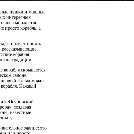
сивные пушки и мощные
мых интересных
и нашёл множество
е просто корабль, а
м, кто хочет понять
ы, рассказывающие
ствие корабля
рские традиции.
ке корабля скрываются
еском салоне,
 первый взгляд может
т корабля. Каждый
дний Юсуповский
рора», создавая
ины, известные
опыту.
вительное здание; это
рии или просто