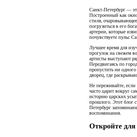
Санкт-Петербург — эт
Построенный как окно 
стиля, очаровывающее 
погрузиться в его бог
артерии, которые изви
почувствуете пульс С
Лучшее время для изуч
прогулок на свежем в
артисты выступают р
Передвигаясь по город
пропустить ни одного
дворец, где раскрыва
Не переживайте, если
часто царит вокруг с
историю царских усып
прошлого. Этот блог 
Петербург запоминающ
воспоминания.
Откройте для 