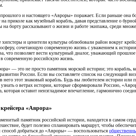
м.
 прошлого и настоящего «Авроры» поражает. Если раньше она б
т на приколе как музейный корабль, давая представление о бурно
 на борту рассказывают о жизни и работе экипажа, среди множе
е хипстеры и ценители культуры облюбовали район вокруг крейс
осферу, сочетающую современную жизнь с уважением к истории
ва, что позволяет вести культурный диалог, уважающий прошлое 
 в современную российскую жизнь.
ора» — это не просто памятник морской истории; это корабль, 
развитии России. Если вы составляете список на следующий виз
 в него этот знаковый корабль. Будь вы любителем истории или
узнать о ветрах истории, которые сформировали Россию, «Авро
а, которая оставит неизгладимое впечатление, гармонично соед
 крейсера «Аврора»
аменитый памятник российской истории, находится в самом серд
ешествие, будет полезно спланировать маршрут, чтобы обеспечи
 способ добраться до «Авроры» — воспользоваться
общественн